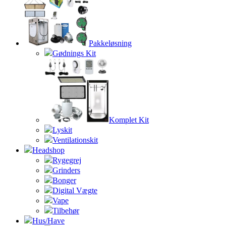
Pakkeløsning
Gødnings Kit
Komplet Kit
Lyskit
Ventilationskit
Headshop
Rygegrej
Grinders
Bonger
Digital Vægte
Vape
Tilbehør
Hus/Have