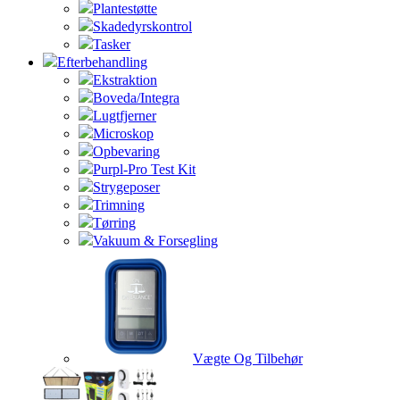
Plantestøtte
Skadedyrskontrol
Tasker
Efterbehandling
Ekstraktion
Boveda/Integra
Lugtfjerner
Microskop
Opbevaring
Purpl-Pro Test Kit
Strygeposer
Trimning
Tørring
Vakuum & Forsegling
Vægte Og Tilbehør