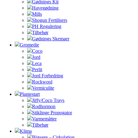
Gødnings Kit
Havegødning
Mills
Shogun Fertilisers
PH Regulering
Tilbehør
Gødnings Skemaer
Gromedie
Coco
Jord
Leca
Perlit
Jord Forbedring
Rockwool
Vermiculite
Plantestart
Jiffy/Coco Trays
Rodhormon
Stiklinge Propogator
Varmemåtter
Tilbehør
Klima
Blæsere – Cirkulation