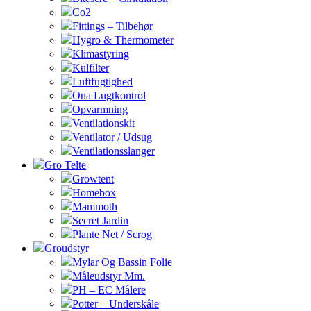
Co2
Fittings – Tilbehør
Hygro & Thermometer
Klimastyring
Kulfilter
Luftfugtighed
Ona Lugtkontrol
Opvarmning
Ventilationskit
Ventilator / Udsug
Ventilationsslanger
Gro Telte
Growtent
Homebox
Mammoth
Secret Jardin
Plante Net / Scrog
Groudstyr
Mylar Og Bassin Folie
Måleudstyr Mm.
PH – EC Målere
Potter – Underskåle