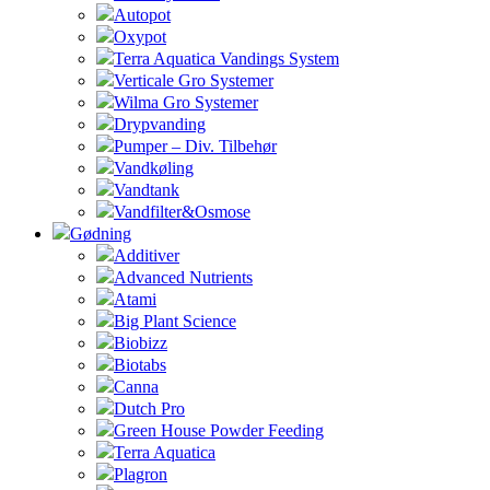
Autopot
Oxypot
Terra Aquatica Vandings System
Verticale Gro Systemer
Wilma Gro Systemer
Drypvanding
Pumper – Div. Tilbehør
Vandkøling
Vandtank
Vandfilter&Osmose
Gødning
Additiver
Advanced Nutrients
Atami
Big Plant Science
Biobizz
Biotabs
Canna
Dutch Pro
Green House Powder Feeding
Terra Aquatica
Plagron