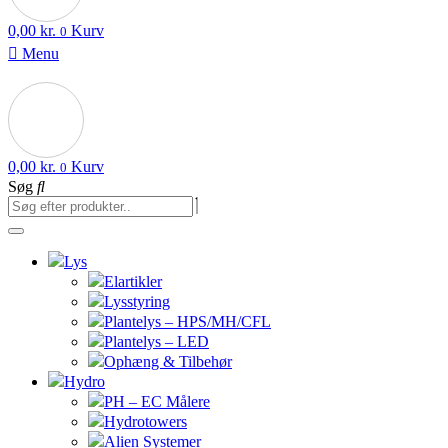
0,00
kr.
Kurv
0
Menu
0,00
kr.
Kurv
0
Søg
Lys
Elartikler
Lysstyring
Plantelys – HPS/MH/CFL
Plantelys – LED
Ophæng & Tilbehør
Hydro
PH – EC Målere
Hydrotowers
Alien Systemer