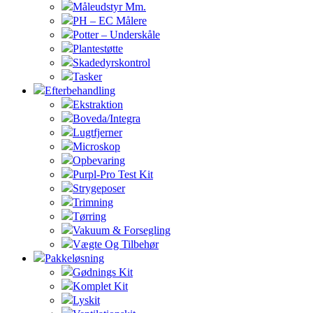
Måleudstyr Mm.
PH – EC Målere
Potter – Underskåle
Plantestøtte
Skadedyrskontrol
Tasker
Efterbehandling
Ekstraktion
Boveda/Integra
Lugtfjerner
Microskop
Opbevaring
Purpl-Pro Test Kit
Strygeposer
Trimning
Tørring
Vakuum & Forsegling
Vægte Og Tilbehør
Pakkeløsning
Gødnings Kit
Komplet Kit
Lyskit