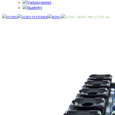
Vækstsystemer
Skadedyr
HYDRO
ALIEN SYSTEMER
RDWC
ALIEN – RDWC PRO 15 POT 34L