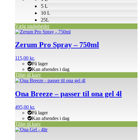
5 L
10 L
25L
Vælg muligheder
Zerum Pro Spray – 750ml
115,00
kr.
På lager
Kan afsendes i dag
Tilføj til kurv
Ona Breeze – passer til ona gel 4l
495,00
kr.
På lager
Kan afsendes i dag
Tilføj til kurv