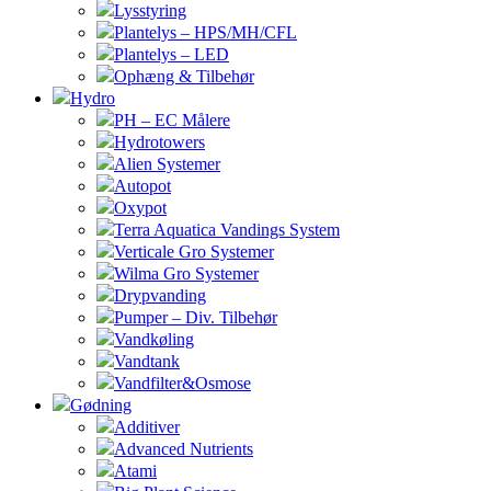
Lysstyring
Plantelys – HPS/MH/CFL
Plantelys – LED
Ophæng & Tilbehør
Hydro
PH – EC Målere
Hydrotowers
Alien Systemer
Autopot
Oxypot
Terra Aquatica Vandings System
Verticale Gro Systemer
Wilma Gro Systemer
Drypvanding
Pumper – Div. Tilbehør
Vandkøling
Vandtank
Vandfilter&Osmose
Gødning
Additiver
Advanced Nutrients
Atami