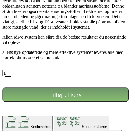
recirkuleres konstant. Vandpumpen skaber en strøm, der trækker
opløsningen gennem potterne og blander næringsstofferne. Denne
strøm leverer også de vitale næringsstoffer til rødderne, optimerer
rodsundheden og øger næringsstofoptagelseseffektiviteten. Det er
vigtigt, at dine PH- og EC-niveauer holdes stabile på grund af den
store mængde vand, der er indeholdt i systemet.
Alien rdwc system kan sikre dig de bedste resultater du nogensinde
vil opleve.
aliens nye opdaterede og mere effektive systemer leveres alle med
korrekt dimisioneret camo tank.
Alien
-
-
RDWC
+
Pro
15
pot
Tilføj til kurv
34L
antal
Beskrivelse
Specifikationer