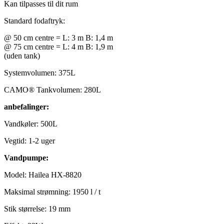
Kan tilpasses til dit rum
Standard fodaftryk:
@ 50 cm centre = L: 3 m B: 1,4 m
@ 75 cm centre = L: 4 m B: 1,9 m
(uden tank)
Systemvolumen: 375L
CAMO® Tankvolumen: 280L
anbefalinger:
Vandkøler: 500L
Vegtid: 1-2 uger
Vandpumpe:
Model: Hailea HX-8820
Maksimal strømning: 1950 l / t
Stik størrelse: 19 mm