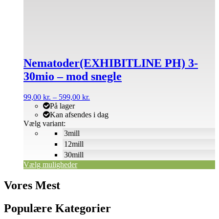
flere
varianter.
Mulighederne
kan
vælges
på
Nematoder(EXHIBITLINE PH) 3-
varesiden
30mio – mod snegle
Prisinterval:
99,00
kr.
–
599,00
kr.
99,00 kr.
På lager
til
Kan afsendes i dag
599,00 kr.
Vælg variant:
3mill
12mill
30mill
Vælg muligheder
Vores Mest
Populære Kategorier