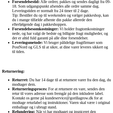
Forsendelsestid:
Alle ordrer, pakkes og sendes dagligt fra 09-
18. Som udgangspunkt afsendes alle ordre samme dag.
Leveringstiden er normalt fra 24 timer til 2 dage.
Tip: Bestiller du op til weekenden og vælger pakkeshop, kan
du i mange tilfælde afhente din pakke allerede den
efterfølgende dag i pakkeshoppen.
Forsendelsesomkostninger:
Vi holder fragtomkostninger
nede, og har valgt de bedste og billigste fragt muligheder, og
der er altid fuld garanti på alle dine forsendelser.
Leveringsmetode:
Vi bruger pålidelige fragtfirmaer som
PostNord og GLS til at sikre, at dine varer leveres sikkert og
til tiden.
Returnering:
Returret:
Du har 14 dage til at returnere varer fra den dag, du
modtager dem.
Returneringsproces:
For at returnere en vare, sendes den
retur til vores adresse som fremgår på den inkludere label.
Kontakt os gerne på kundeservice@gorillagrow.dk for at
modtage returlabel og instruktioner. Varen skal være i original
emballage og i ubrugt stand.
Refundering:
Når vi har modtaget og inspiceret den