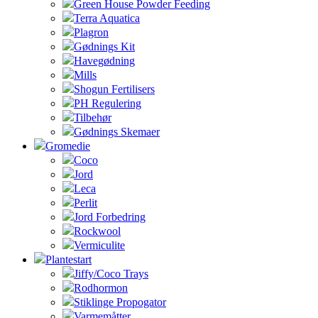
Green House Powder Feeding
Terra Aquatica
Plagron
Gødnings Kit
Havegødning
Mills
Shogun Fertilisers
PH Regulering
Tilbehør
Gødnings Skemaer
Gromedie
Coco
Jord
Leca
Perlit
Jord Forbedring
Rockwool
Vermiculite
Plantestart
Jiffy/Coco Trays
Rodhormon
Stiklinge Propogator
Varmemåtter