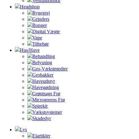
Ventilationskit
Headshop
Rygegrej
Grinders
Bonger
Digital Vægte
Vape
Tilbehør
Hus/Have
Behandling
Belysning
Gro-Vækstmedier
Grobakker
Haveudstyr
Havegødning
Grøntsags Frø
Microgreens Frø
Spirekit
Vækstsystemer
Skadedyr
Lys
Elartikler