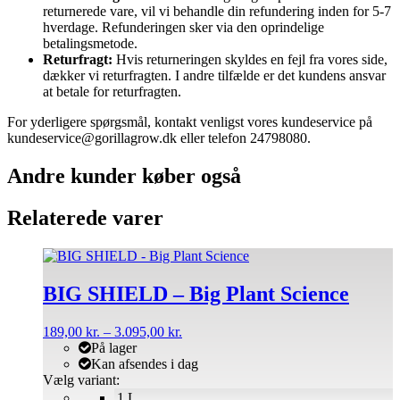
returnerede vare, vil vi behandle din refundering inden for 5-7
hverdage. Refunderingen sker via den oprindelige
betalingsmetode.
Returfragt:
Hvis returneringen skyldes en fejl fra vores side,
dækker vi returfragten. I andre tilfælde er det kundens ansvar
at betale for returfragten.
For yderligere spørgsmål, kontakt venligst vores kundeservice på
kundeservice@gorillagrow.dk eller telefon 24798080.
Andre kunder køber også
Relaterede varer
Dette
vare
har
BIG SHIELD – Big Plant Science
flere
varianter.
Prisinterval:
189,00
kr.
–
3.095,00
kr.
Mulighederne
189,00 kr.
På lager
kan
til
Kan afsendes i dag
vælges
3.095,00 kr.
Vælg variant:
på
1 L
varesiden