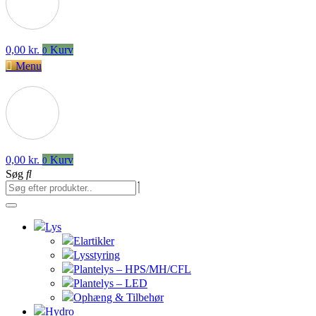
0,00
kr.
Kurv
0
Menu
0,00
kr.
Kurv
0
Søg
Lys
Elartikler
Lysstyring
Plantelys – HPS/MH/CFL
Plantelys – LED
Ophæng & Tilbehør
Hydro