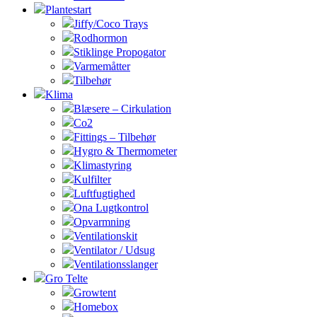
Plantestart
Jiffy/Coco Trays
Rodhormon
Stiklinge Propogator
Varmemåtter
Tilbehør
Klima
Blæsere – Cirkulation
Co2
Fittings – Tilbehør
Hygro & Thermometer
Klimastyring
Kulfilter
Luftfugtighed
Ona Lugtkontrol
Opvarmning
Ventilationskit
Ventilator / Udsug
Ventilationsslanger
Gro Telte
Growtent
Homebox