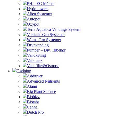
PH – EC Målere
Hydrotowers
Alien Systemer
Autopot
Oxypot
Terra Aquatica Vandings System
Verticale Gro Systemer
Wilma Gro Systemer
Drypvanding
Pumper – Div. Tilbehør
Vandkøling
Vandtank
Vandfilter&Osmose
Gødning
Additiver
Advanced Nutrients
Atami
Big Plant Science
Biobizz
Biotabs
Canna
Dutch Pro