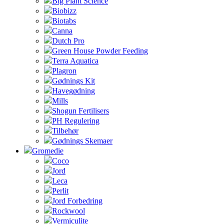
Big Plant Science
Biobizz
Biotabs
Canna
Dutch Pro
Green House Powder Feeding
Terra Aquatica
Plagron
Gødnings Kit
Havegødning
Mills
Shogun Fertilisers
PH Regulering
Tilbehør
Gødnings Skemaer
Gromedie
Coco
Jord
Leca
Perlit
Jord Forbedring
Rockwool
Vermiculite