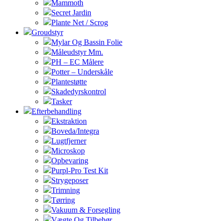
Mammoth
Secret Jardin
Plante Net / Scrog
Groudstyr
Mylar Og Bassin Folie
Måleudstyr Mm.
PH – EC Målere
Potter – Underskåle
Plantestøtte
Skadedyrskontrol
Tasker
Efterbehandling
Ekstraktion
Boveda/Integra
Lugtfjerner
Microskop
Opbevaring
Purpl-Pro Test Kit
Strygeposer
Trimning
Tørring
Vakuum & Forsegling
Vægte Og Tilbehør