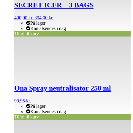
SECRET ICER – 3 BAGS
Den
Den
400,00
kr.
394,00
kr.
oprindelige
aktuelle
På lager
pris
pris
Kan afsendes i dag
var:
er:
Tilføj til kurv
400,00 kr..
394,00 kr..
Ona Spray neutralisator 250 ml
99,95
kr.
På lager
Kan afsendes i dag
Tilføj til kurv
Dette
vare
har