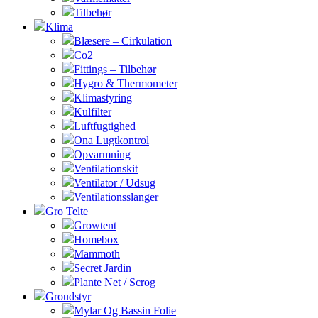
Tilbehør
Klima
Blæsere – Cirkulation
Co2
Fittings – Tilbehør
Hygro & Thermometer
Klimastyring
Kulfilter
Luftfugtighed
Ona Lugtkontrol
Opvarmning
Ventilationskit
Ventilator / Udsug
Ventilationsslanger
Gro Telte
Growtent
Homebox
Mammoth
Secret Jardin
Plante Net / Scrog
Groudstyr
Mylar Og Bassin Folie