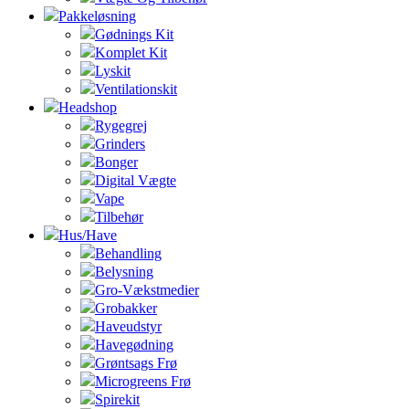
Pakkeløsning
Gødnings Kit
Komplet Kit
Lyskit
Ventilationskit
Headshop
Rygegrej
Grinders
Bonger
Digital Vægte
Vape
Tilbehør
Hus/Have
Behandling
Belysning
Gro-Vækstmedier
Grobakker
Haveudstyr
Havegødning
Grøntsags Frø
Microgreens Frø
Spirekit