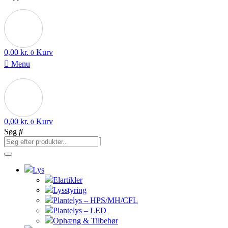
0,00
kr.
Kurv
0
Menu
0,00
kr.
Kurv
0
Søg
Lys
Elartikler
Lysstyring
Plantelys – HPS/MH/CFL
Plantelys – LED
Ophæng & Tilbehør