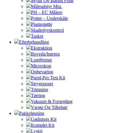
Mylar Og Bassin Folie
Måleudstyr Mm.
PH – EC Målere
Potter – Underskåle
Plantestøtte
Skadedyrskontrol
Tasker
Efterbehandling
Ekstraktion
Boveda/Integra
Lugtfjerner
Microskop
Opbevaring
Purpl-Pro Test Kit
Strygeposer
Trimning
Tørring
Vakuum & Forsegling
Vægte Og Tilbehør
Pakkeløsning
Gødnings Kit
Komplet Kit
Lyskit