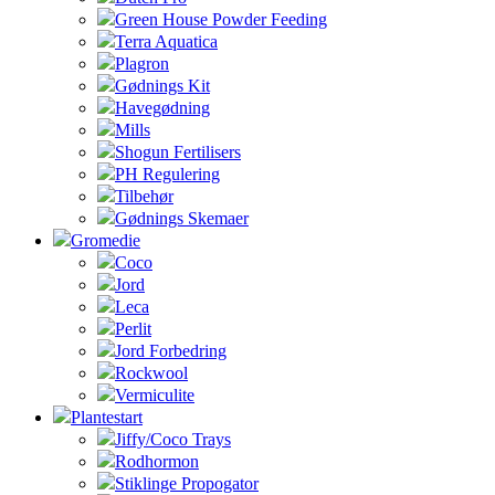
Green House Powder Feeding
Terra Aquatica
Plagron
Gødnings Kit
Havegødning
Mills
Shogun Fertilisers
PH Regulering
Tilbehør
Gødnings Skemaer
Gromedie
Coco
Jord
Leca
Perlit
Jord Forbedring
Rockwool
Vermiculite
Plantestart
Jiffy/Coco Trays
Rodhormon
Stiklinge Propogator