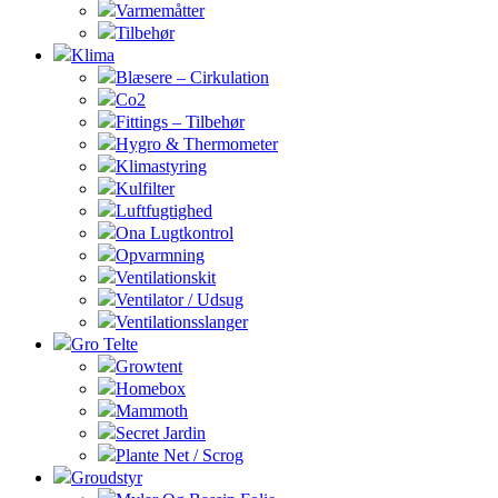
Varmemåtter
Tilbehør
Klima
Blæsere – Cirkulation
Co2
Fittings – Tilbehør
Hygro & Thermometer
Klimastyring
Kulfilter
Luftfugtighed
Ona Lugtkontrol
Opvarmning
Ventilationskit
Ventilator / Udsug
Ventilationsslanger
Gro Telte
Growtent
Homebox
Mammoth
Secret Jardin
Plante Net / Scrog
Groudstyr