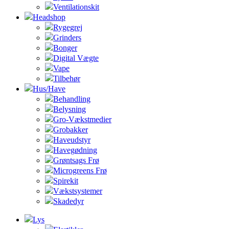
Ventilationskit
Headshop
Rygegrej
Grinders
Bonger
Digital Vægte
Vape
Tilbehør
Hus/Have
Behandling
Belysning
Gro-Vækstmedier
Grobakker
Haveudstyr
Havegødning
Grøntsags Frø
Microgreens Frø
Spirekit
Vækstsystemer
Skadedyr
Lys