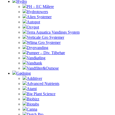
Hydro
PH – EC Målere
Hydrotowers
Alien Systemer
Autopot
Oxypot
Terra Aquatica Vandings System
Verticale Gro Systemer
Wilma Gro Systemer
Drypvanding
Pumper – Div. Tilbehør
Vandkøling
Vandtank
Vandfilter&Osmose
Gødning
Additiver
Advanced Nutrients
Atami
Big Plant Science
Biobizz
Biotabs
Canna
Dutch Pro