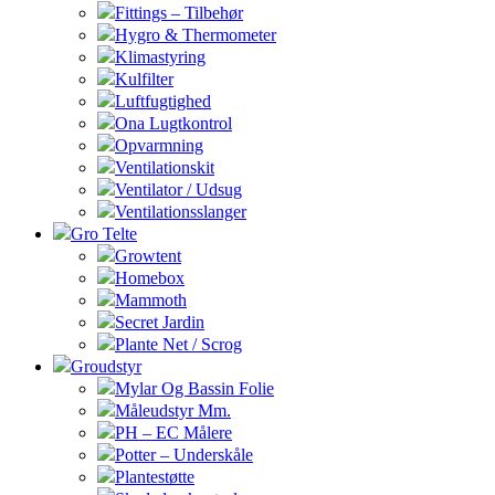
Fittings – Tilbehør
Hygro & Thermometer
Klimastyring
Kulfilter
Luftfugtighed
Ona Lugtkontrol
Opvarmning
Ventilationskit
Ventilator / Udsug
Ventilationsslanger
Gro Telte
Growtent
Homebox
Mammoth
Secret Jardin
Plante Net / Scrog
Groudstyr
Mylar Og Bassin Folie
Måleudstyr Mm.
PH – EC Målere
Potter – Underskåle
Plantestøtte