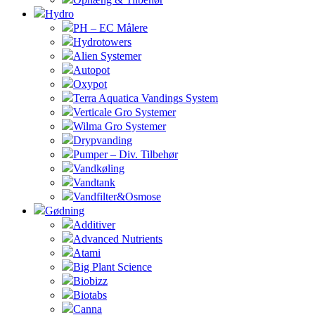
Hydro
PH – EC Målere
Hydrotowers
Alien Systemer
Autopot
Oxypot
Terra Aquatica Vandings System
Verticale Gro Systemer
Wilma Gro Systemer
Drypvanding
Pumper – Div. Tilbehør
Vandkøling
Vandtank
Vandfilter&Osmose
Gødning
Additiver
Advanced Nutrients
Atami
Big Plant Science
Biobizz
Biotabs
Canna