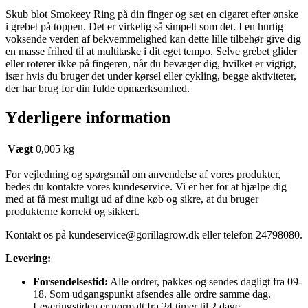
Skub blot Smokeey Ring på din finger og sæt en cigaret efter ønske
i grebet på toppen.
Det er virkelig så simpelt som det.
I en hurtig
voksende verden af bekvemmelighed kan dette lille tilbehør give dig
en masse frihed til at multitaske i dit eget tempo.
Selve grebet glider
eller roterer ikke på fingeren, når du bevæger dig, hvilket er vigtigt,
især hvis du bruger det under kørsel eller cykling, begge aktiviteter,
der har brug for din fulde opmærksomhed.
Yderligere information
Vægt
0,005 kg
For vejledning og spørgsmål om anvendelse af vores produkter,
bedes du kontakte vores kundeservice. Vi er her for at hjælpe dig
med at få mest muligt ud af dine køb og sikre, at du bruger
produkterne korrekt og sikkert.
Kontakt os på
kundeservice@gorillagrow.dk
eller telefon 24798080.
Levering:
Forsendelsestid:
Alle ordrer, pakkes og sendes dagligt fra 09-
18. Som udgangspunkt afsendes alle ordre samme dag.
Leveringstiden er normalt fra 24 timer til 2 dage.