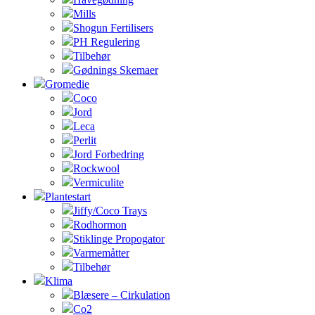
Mills
Shogun Fertilisers
PH Regulering
Tilbehør
Gødnings Skemaer
Gromedie
Coco
Jord
Leca
Perlit
Jord Forbedring
Rockwool
Vermiculite
Plantestart
Jiffy/Coco Trays
Rodhormon
Stiklinge Propogator
Varmemåtter
Tilbehør
Klima
Blæsere – Cirkulation
Co2