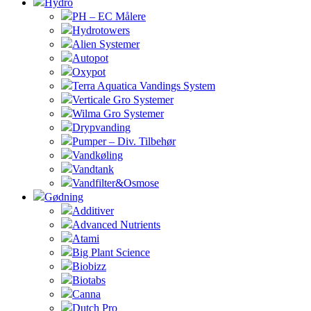
Hydro
PH – EC Målere
Hydrotowers
Alien Systemer
Autopot
Oxypot
Terra Aquatica Vandings System
Verticale Gro Systemer
Wilma Gro Systemer
Drypvanding
Pumper – Div. Tilbehør
Vandkøling
Vandtank
Vandfilter&Osmose
Gødning
Additiver
Advanced Nutrients
Atami
Big Plant Science
Biobizz
Biotabs
Canna
Dutch Pro