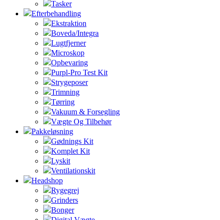
Tasker
Efterbehandling
Ekstraktion
Boveda/Integra
Lugtfjerner
Microskop
Opbevaring
Purpl-Pro Test Kit
Strygeposer
Trimning
Tørring
Vakuum & Forsegling
Vægte Og Tilbehør
Pakkeløsning
Gødnings Kit
Komplet Kit
Lyskit
Ventilationskit
Headshop
Rygegrej
Grinders
Bonger
Digital Vægte