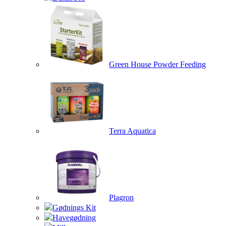
Green House Powder Feeding
Terra Aquatica
Plagron
Gødnings Kit
Havegødning