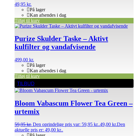
49,95
kr.
På lager
Kan afsendes i dag
Tilføj til kurv
Purize Skulder Taske – Aktivt
kulfilter og vandafvisende
499,00
kr.
På lager
Kan afsendes i dag
Tilføj til kurv
TILBUD
Bloom Vabascum Flower Tea Green –
urtemix
59,95
kr.
Den oprindelige pris var: 59,95 kr..
49,00
kr.
Den
aktuelle pris er: 49,00 kr..
På lager