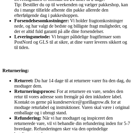
Tip: Bestiller du op til weekenden og vælger pakkeshop, kan
du i mange tilfælde afhente din pakke allerede den
efterfølgende dag i pakkeshoppen.
Forsendelsesomkostninger:
Vi holder fragtomkostninger
nede, og har valgt de bedste og billigste fragt muligheder, og
der er altid fuld garanti på alle dine forsendelser.
Leveringsmetode:
Vi bruger pålidelige fragtfirmaer som
PostNord og GLS til at sikre, at dine varer leveres sikkert og
til tiden.
Returnering:
Returret:
Du har 14 dage til at returnere varer fra den dag, du
modtager dem.
Returneringsproces:
For at returnere en vare, sendes den
retur til vores adresse som fremgår på den inkludere label.
Kontakt os gerne på kundeservice@gorillagrow.dk for at
modtage returlabel og instruktioner. Varen skal være i original
emballage og i ubrugt stand.
Refundering:
Når vi har modtaget og inspiceret den
returnerede vare, vil vi behandle din refundering inden for 5-7
hverdage. Refunderingen sker via den oprindelige