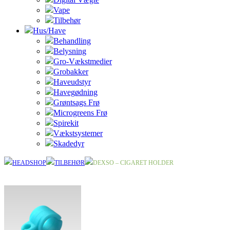
Vape
Tilbehør
Hus/Have
Behandling
Belysning
Gro-Vækstmedier
Grobakker
Haveudstyr
Havegødning
Grøntsags Frø
Microgreens Frø
Spirekit
Vækstsystemer
Skadedyr
HEADSHOP
TILBEHØR
DEXSO – CIGARET HOLDER