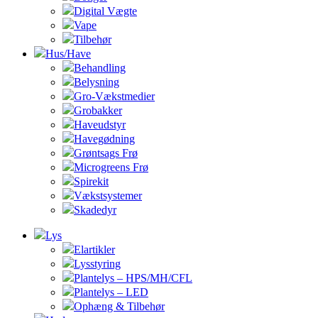
Digital Vægte
Vape
Tilbehør
Hus/Have
Behandling
Belysning
Gro-Vækstmedier
Grobakker
Haveudstyr
Havegødning
Grøntsags Frø
Microgreens Frø
Spirekit
Vækstsystemer
Skadedyr
Lys
Elartikler
Lysstyring
Plantelys – HPS/MH/CFL
Plantelys – LED
Ophæng & Tilbehør