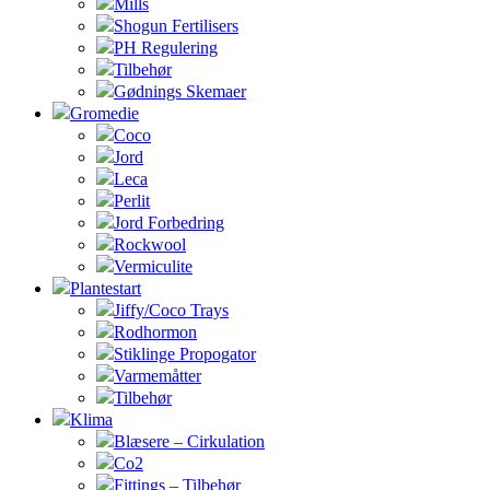
Mills
Shogun Fertilisers
PH Regulering
Tilbehør
Gødnings Skemaer
Gromedie
Coco
Jord
Leca
Perlit
Jord Forbedring
Rockwool
Vermiculite
Plantestart
Jiffy/Coco Trays
Rodhormon
Stiklinge Propogator
Varmemåtter
Tilbehør
Klima
Blæsere – Cirkulation
Co2
Fittings – Tilbehør