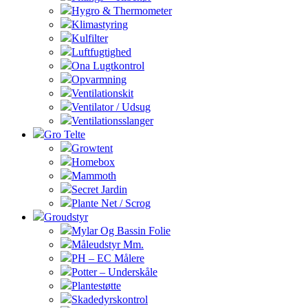
Hygro & Thermometer
Klimastyring
Kulfilter
Luftfugtighed
Ona Lugtkontrol
Opvarmning
Ventilationskit
Ventilator / Udsug
Ventilationsslanger
Gro Telte
Growtent
Homebox
Mammoth
Secret Jardin
Plante Net / Scrog
Groudstyr
Mylar Og Bassin Folie
Måleudstyr Mm.
PH – EC Målere
Potter – Underskåle
Plantestøtte
Skadedyrskontrol