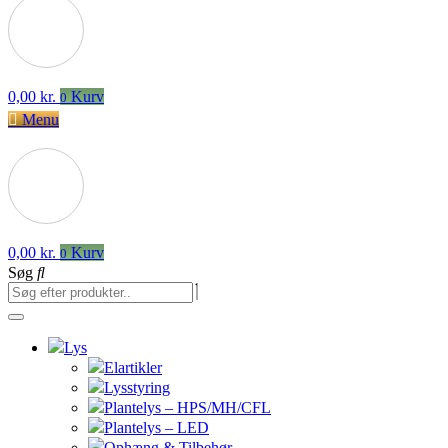
0,00
kr.
Kurv
0
Menu
0,00
kr.
Kurv
0
Søg
Lys
Elartikler
Lysstyring
Plantelys – HPS/MH/CFL
Plantelys – LED
Ophæng & Tilbehør