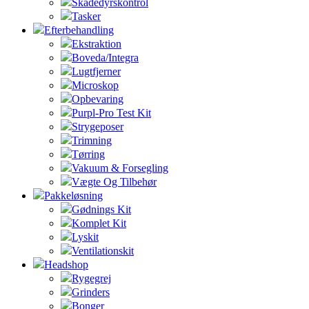
Skadedyrskontrol
Tasker
Efterbehandling
Ekstraktion
Boveda/Integra
Lugtfjerner
Microskop
Opbevaring
Purpl-Pro Test Kit
Strygeposer
Trimning
Tørring
Vakuum & Forsegling
Vægte Og Tilbehør
Pakkeløsning
Gødnings Kit
Komplet Kit
Lyskit
Ventilationskit
Headshop
Rygegrej
Grinders
Bonger