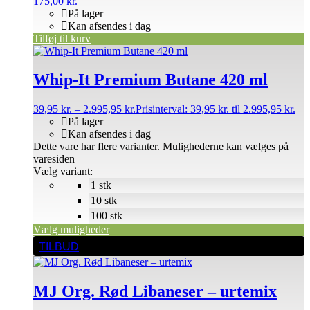
175,00
kr.
På lager
Kan afsendes i dag
Tilføj til kurv
Whip-It Premium Butane 420 ml
39,95
kr.
–
2.995,95
kr.
Prisinterval: 39,95 kr. til 2.995,95 kr.
På lager
Kan afsendes i dag
Dette vare har flere varianter. Mulighederne kan vælges på
varesiden
Vælg variant:
1 stk
10 stk
100 stk
Vælg muligheder
TILBUD
MJ Org. Rød Libaneser – urtemix