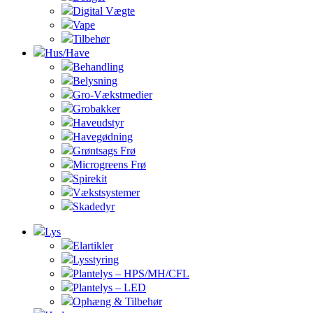
Digital Vægte
Vape
Tilbehør
Hus/Have
Behandling
Belysning
Gro-Vækstmedier
Grobakker
Haveudstyr
Havegødning
Grøntsags Frø
Microgreens Frø
Spirekit
Vækstsystemer
Skadedyr
Lys
Elartikler
Lysstyring
Plantelys – HPS/MH/CFL
Plantelys – LED
Ophæng & Tilbehør