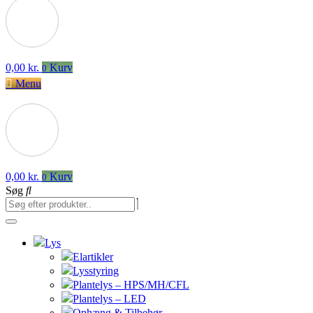
0,00
kr.
Kurv
0
Menu
0,00
kr.
Kurv
0
Søg
Lys
Elartikler
Lysstyring
Plantelys – HPS/MH/CFL
Plantelys – LED
Ophæng & Tilbehør