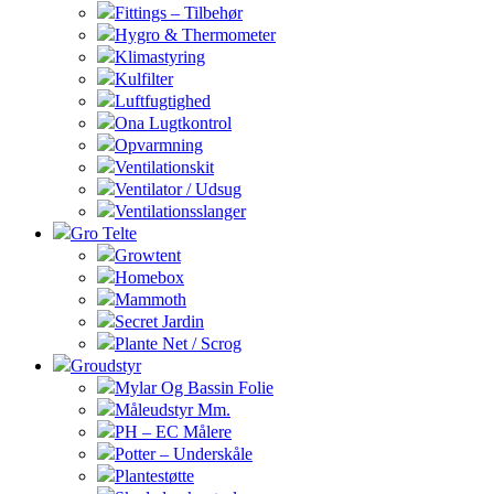
Fittings – Tilbehør
Hygro & Thermometer
Klimastyring
Kulfilter
Luftfugtighed
Ona Lugtkontrol
Opvarmning
Ventilationskit
Ventilator / Udsug
Ventilationsslanger
Gro Telte
Growtent
Homebox
Mammoth
Secret Jardin
Plante Net / Scrog
Groudstyr
Mylar Og Bassin Folie
Måleudstyr Mm.
PH – EC Målere
Potter – Underskåle
Plantestøtte