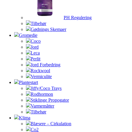
PH Regulering
Tilbehør
Gødnings Skemaer
Gromedie
Coco
Jord
Leca
Perlit
Jord Forbedring
Rockwool
Vermiculite
Plantestart
Jiffy/Coco Trays
Rodhormon
Stiklinge Propogator
Varmemåtter
Tilbehør
Klima
Blæsere – Cirkulation
Co2