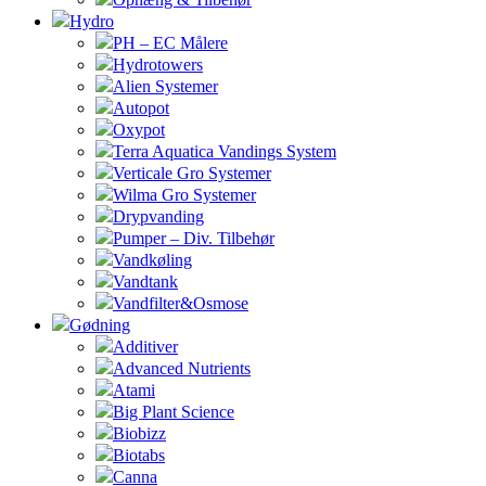
Hydro
PH – EC Målere
Hydrotowers
Alien Systemer
Autopot
Oxypot
Terra Aquatica Vandings System
Verticale Gro Systemer
Wilma Gro Systemer
Drypvanding
Pumper – Div. Tilbehør
Vandkøling
Vandtank
Vandfilter&Osmose
Gødning
Additiver
Advanced Nutrients
Atami
Big Plant Science
Biobizz
Biotabs
Canna