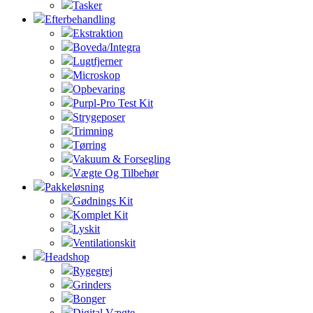
Tasker
Efterbehandling
Ekstraktion
Boveda/Integra
Lugtfjerner
Microskop
Opbevaring
Purpl-Pro Test Kit
Strygeposer
Trimning
Tørring
Vakuum & Forsegling
Vægte Og Tilbehør
Pakkeløsning
Gødnings Kit
Komplet Kit
Lyskit
Ventilationskit
Headshop
Rygegrej
Grinders
Bonger
Digital Vægte