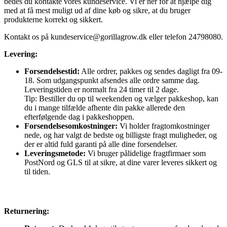
bedes du kontakte vores kundeservice. Vi er her for at hjælpe dig
med at få mest muligt ud af dine køb og sikre, at du bruger
produkterne korrekt og sikkert.
Kontakt os på
kundeservice@gorillagrow.dk
eller telefon 24798080.
Levering:
Forsendelsestid:
Alle ordrer, pakkes og sendes dagligt fra 09-
18. Som udgangspunkt afsendes alle ordre samme dag.
Leveringstiden er normalt fra 24 timer til 2 dage.
Tip: Bestiller du op til weekenden og vælger pakkeshop, kan
du i mange tilfælde afhente din pakke allerede den
efterfølgende dag i pakkeshoppen.
Forsendelsesomkostninger:
Vi holder fragtomkostninger
nede, og har valgt de bedste og billigste fragt muligheder, og
der er altid fuld garanti på alle dine forsendelser.
Leveringsmetode:
Vi bruger pålidelige fragtfirmaer som
PostNord og GLS til at sikre, at dine varer leveres sikkert og
til tiden.
Returnering: