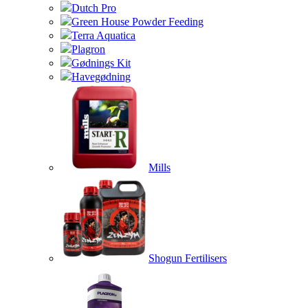
Dutch Pro
Green House Powder Feeding
Terra Aquatica
Plagron
Gødnings Kit
Havegødning
Mills
Shogun Fertilisers