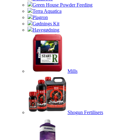
Green House Powder Feeding
Terra Aquatica
Plagron
Gødnings Kit
Havegødning
Mills
Shogun Fertilisers