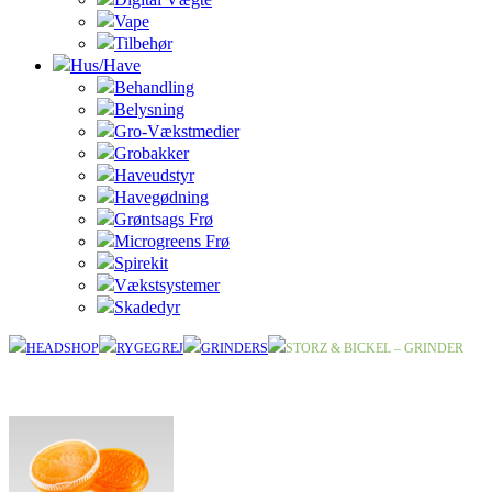
Vape
Tilbehør
Hus/Have
Behandling
Belysning
Gro-Vækstmedier
Grobakker
Haveudstyr
Havegødning
Grøntsags Frø
Microgreens Frø
Spirekit
Vækstsystemer
Skadedyr
HEADSHOP
RYGEGREJ
GRINDERS
STORZ & BICKEL – GRINDER