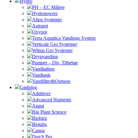
Hydro
PH – EC Målere
Hydrotowers
Alien Systemer
Autopot
Oxypot
Terra Aquatica Vandings System
Verticale Gro Systemer
Wilma Gro Systemer
Drypvanding
Pumper – Div. Tilbehør
Vandkøling
Vandtank
Vandfilter&Osmose
Gødning
Additiver
Advanced Nutrients
Atami
Big Plant Science
Biobizz
Biotabs
Canna
Dutch Pro