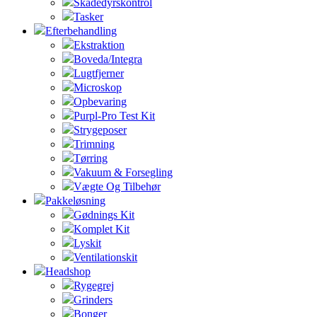
Skadedyrskontrol
Tasker
Efterbehandling
Ekstraktion
Boveda/Integra
Lugtfjerner
Microskop
Opbevaring
Purpl-Pro Test Kit
Strygeposer
Trimning
Tørring
Vakuum & Forsegling
Vægte Og Tilbehør
Pakkeløsning
Gødnings Kit
Komplet Kit
Lyskit
Ventilationskit
Headshop
Rygegrej
Grinders
Bonger