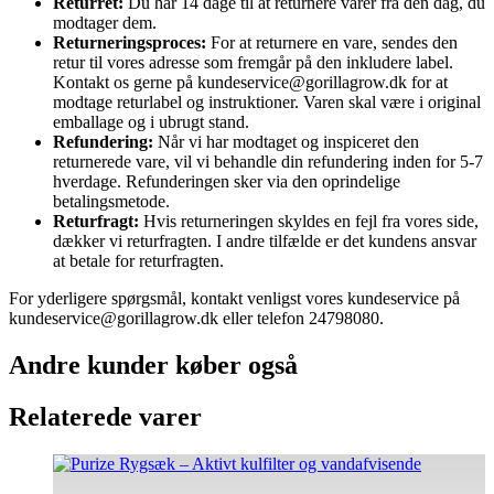
Returret:
Du har 14 dage til at returnere varer fra den dag, du
modtager dem.
Returneringsproces:
For at returnere en vare, sendes den
retur til vores adresse som fremgår på den inkludere label.
Kontakt os gerne på kundeservice@gorillagrow.dk for at
modtage returlabel og instruktioner. Varen skal være i original
emballage og i ubrugt stand.
Refundering:
Når vi har modtaget og inspiceret den
returnerede vare, vil vi behandle din refundering inden for 5-7
hverdage. Refunderingen sker via den oprindelige
betalingsmetode.
Returfragt:
Hvis returneringen skyldes en fejl fra vores side,
dækker vi returfragten. I andre tilfælde er det kundens ansvar
at betale for returfragten.
For yderligere spørgsmål, kontakt venligst vores kundeservice på
kundeservice@gorillagrow.dk eller telefon 24798080.
Andre kunder køber også
Relaterede varer