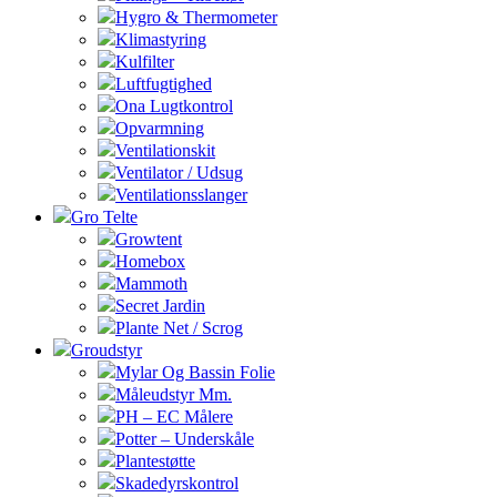
Hygro & Thermometer
Klimastyring
Kulfilter
Luftfugtighed
Ona Lugtkontrol
Opvarmning
Ventilationskit
Ventilator / Udsug
Ventilationsslanger
Gro Telte
Growtent
Homebox
Mammoth
Secret Jardin
Plante Net / Scrog
Groudstyr
Mylar Og Bassin Folie
Måleudstyr Mm.
PH – EC Målere
Potter – Underskåle
Plantestøtte
Skadedyrskontrol