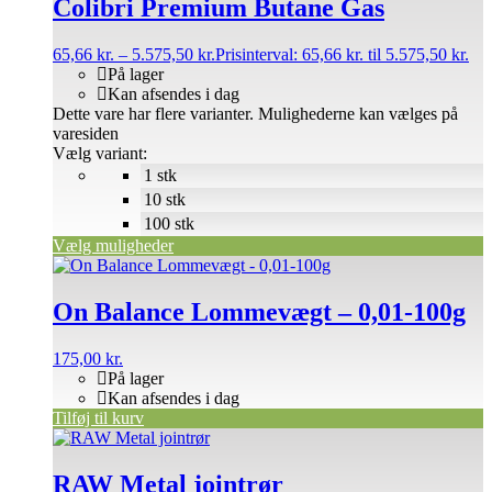
Colibri Premium Butane Gas
65,66
kr.
–
5.575,50
kr.
Prisinterval: 65,66 kr. til 5.575,50 kr.
På lager
Kan afsendes i dag
Dette vare har flere varianter. Mulighederne kan vælges på
varesiden
Vælg variant:
1 stk
10 stk
100 stk
Vælg muligheder
On Balance Lommevægt – 0,01-100g
175,00
kr.
På lager
Kan afsendes i dag
Tilføj til kurv
RAW Metal jointrør