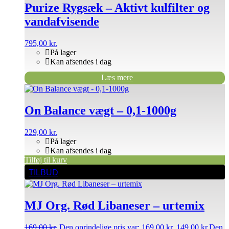
Purize Rygsæk – Aktivt kulfilter og
vandafvisende
795,00
kr.
På lager
Kan afsendes i dag
Læs mere
On Balance vægt – 0,1-1000g
229,00
kr.
På lager
Kan afsendes i dag
Tilføj til kurv
TILBUD
MJ Org. Rød Libaneser – urtemix
169,00
kr.
Den oprindelige pris var: 169,00 kr..
149,00
kr.
Den