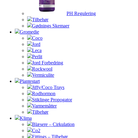
PH Regulering
Tilbehør
Gødnings Skemaer
Gromedie
Coco
Jord
Leca
Perlit
Jord Forbedring
Rockwool
Vermiculite
Plantestart
Jiffy/Coco Trays
Rodhormon
Stiklinge Propogator
Varmemåtter
Tilbehør
Klima
Blæsere – Cirkulation
Co2
Fittings – Tilbehør