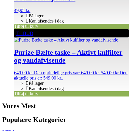
49,95
kr.
På lager
Kan afsendes i dag
Tilføj til kurv
TILBUD
Purize Bælte taske – Aktivt kulfilter
og vandafvisende
649,00
kr.
Den oprindelige pris var: 649,00 kr..
549,00
kr.
Den
aktuelle pris er: 549,00 kr..
På lager
Kan afsendes i dag
Tilføj til kurv
Vores Mest
Populære Kategorier