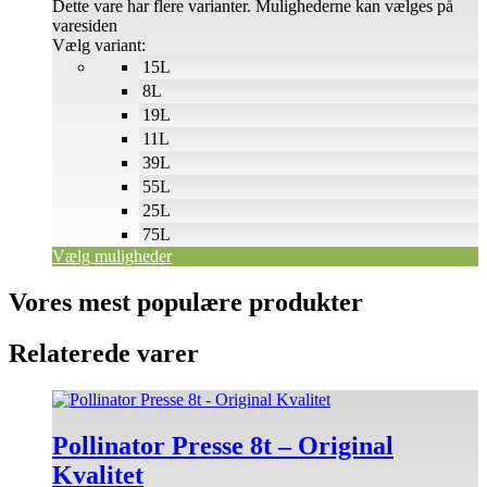
Dette vare har flere varianter. Mulighederne kan vælges på
varesiden
Vælg variant:
15L
8L
19L
11L
39L
55L
25L
75L
Vælg muligheder
Vores mest populære produkter
Relaterede varer
Pollinator Presse 8t – Original
Kvalitet