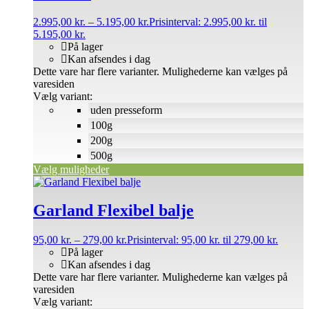
2.995,00
kr.
–
5.195,00
kr.
Prisinterval: 2.995,00 kr. til
5.195,00 kr.
På lager
Kan afsendes i dag
Dette vare har flere varianter. Mulighederne kan vælges på
varesiden
Vælg variant:
uden presseform
100g
200g
500g
Vælg muligheder
Garland Flexibel balje
95,00
kr.
–
279,00
kr.
Prisinterval: 95,00 kr. til 279,00 kr.
På lager
Kan afsendes i dag
Dette vare har flere varianter. Mulighederne kan vælges på
varesiden
Vælg variant: