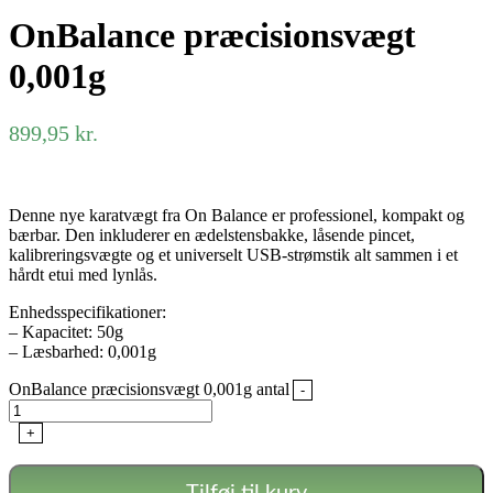
OnBalance præcisionsvægt
0,001g
899,95
kr.
Denne nye karatvægt fra On Balance er professionel, kompakt og
bærbar. Den inkluderer en ædelstensbakke, låsende pincet,
kalibreringsvægte og et universelt USB-strømstik alt sammen i et
hårdt etui med lynlås.
Enhedsspecifikationer:
– Kapacitet: 50g
– Læsbarhed: 0,001g
OnBalance præcisionsvægt 0,001g antal
-
+
Tilføj til kurv