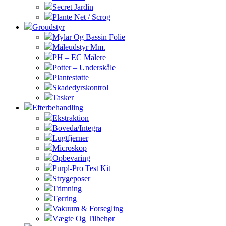
Secret Jardin
Plante Net / Scrog
Groudstyr
Mylar Og Bassin Folie
Måleudstyr Mm.
PH – EC Målere
Potter – Underskåle
Plantestøtte
Skadedyrskontrol
Tasker
Efterbehandling
Ekstraktion
Boveda/Integra
Lugtfjerner
Microskop
Opbevaring
Purpl-Pro Test Kit
Strygeposer
Trimning
Tørring
Vakuum & Forsegling
Vægte Og Tilbehør