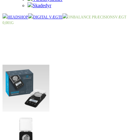
Skadedyr
HEADSHOP
DIGITAL VÆGTE
ONBALANCE PRÆCISIONSVÆGT
0,001G