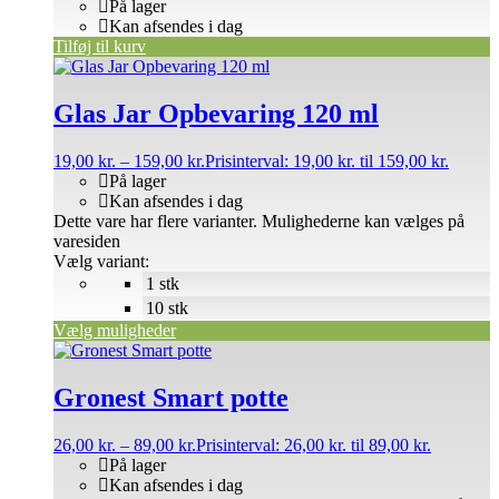
På lager
Kan afsendes i dag
Tilføj til kurv
Glas Jar Opbevaring 120 ml
19,00
kr.
–
159,00
kr.
Prisinterval: 19,00 kr. til 159,00 kr.
På lager
Kan afsendes i dag
Dette vare har flere varianter. Mulighederne kan vælges på
varesiden
Vælg variant:
1 stk
10 stk
Vælg muligheder
Gronest Smart potte
26,00
kr.
–
89,00
kr.
Prisinterval: 26,00 kr. til 89,00 kr.
På lager
Kan afsendes i dag