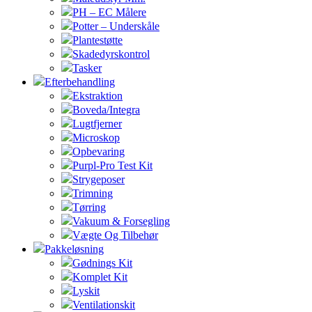
PH – EC Målere
Potter – Underskåle
Plantestøtte
Skadedyrskontrol
Tasker
Efterbehandling
Ekstraktion
Boveda/Integra
Lugtfjerner
Microskop
Opbevaring
Purpl-Pro Test Kit
Strygeposer
Trimning
Tørring
Vakuum & Forsegling
Vægte Og Tilbehør
Pakkeløsning
Gødnings Kit
Komplet Kit
Lyskit
Ventilationskit