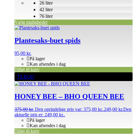
26 liter
42 liter
76 liter
Vælg muligheder
Plantesaks-buet spids
95,00
kr.
På lager
Kan afsendes i dag
Tilføj til kurv
TILBUD
HONEY BEE – BHO QUEEN BEE
375,00
kr.
Den oprindelige pris var: 375,00 kr..
249,00
kr.
Den
aktuelle pris er: 249,00 kr..
På lager
Kan afsendes i dag
Tilføj til kurv