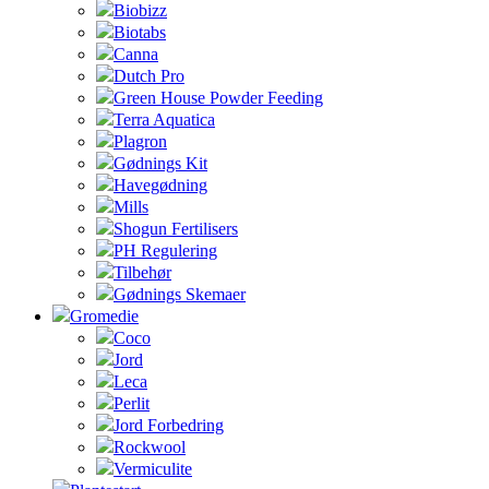
Biobizz
Biotabs
Canna
Dutch Pro
Green House Powder Feeding
Terra Aquatica
Plagron
Gødnings Kit
Havegødning
Mills
Shogun Fertilisers
PH Regulering
Tilbehør
Gødnings Skemaer
Gromedie
Coco
Jord
Leca
Perlit
Jord Forbedring
Rockwool
Vermiculite