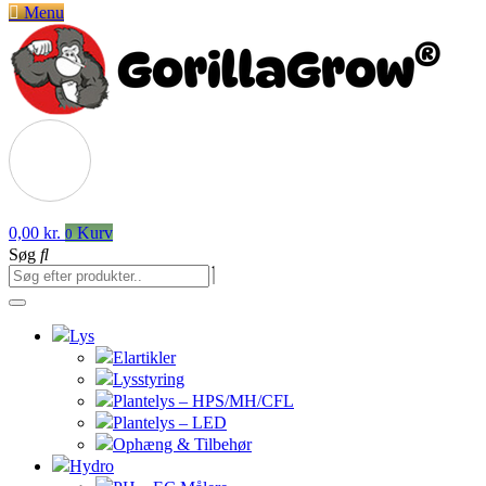
Menu
0,00
kr.
Kurv
0
Søg
Lys
Elartikler
Lysstyring
Plantelys – HPS/MH/CFL
Plantelys – LED
Ophæng & Tilbehør
Hydro