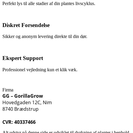
Perfekt lys til alle stadier af din plantes livscyklus.
Diskret Forsendelse
Sikker og anonym levering direkte til din dør.
Ekspert Support
Professionel vejledning kun et klik væk.
Firma
GG – GorillaGrow
Hovedgaden 12C, Nim
8740 Brædstrup
CVR: 40337466
Alt udstyr på denne side er udviklet til dyrkning af planter i henhold