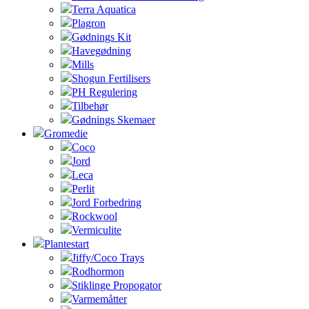
Terra Aquatica
Plagron
Gødnings Kit
Havegødning
Mills
Shogun Fertilisers
PH Regulering
Tilbehør
Gødnings Skemaer
Gromedie
Coco
Jord
Leca
Perlit
Jord Forbedring
Rockwool
Vermiculite
Plantestart
Jiffy/Coco Trays
Rodhormon
Stiklinge Propogator
Varmemåtter