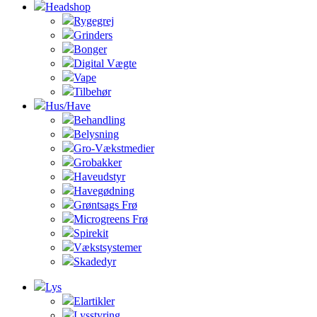
Headshop
Rygegrej
Grinders
Bonger
Digital Vægte
Vape
Tilbehør
Hus/Have
Behandling
Belysning
Gro-Vækstmedier
Grobakker
Haveudstyr
Havegødning
Grøntsags Frø
Microgreens Frø
Spirekit
Vækstsystemer
Skadedyr
Lys
Elartikler
Lysstyring