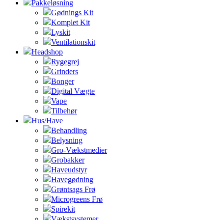
Pakkeløsning
Gødnings Kit
Komplet Kit
Lyskit
Ventilationskit
Headshop
Rygegrej
Grinders
Bonger
Digital Vægte
Vape
Tilbehør
Hus/Have
Behandling
Belysning
Gro-Vækstmedier
Grobakker
Haveudstyr
Havegødning
Grøntsags Frø
Microgreens Frø
Spirekit
Vækstsystemer