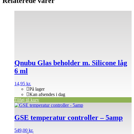
Relaterede varer
Qnubu Glas beholder m. Silicone låg
6 ml
14,95
kr.
På lager
Kan afsendes i dag
Tilføj til kurv
GSE temperatur controller – 5amp
549,00
kr.