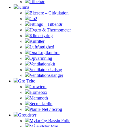
Tilbehør
Klima
Blæsere – Cirkulation
Co2
Fittings – Tilbehør
Hygro & Thermometer
Klimastyring
Kulfilter
Luftfugtighed
Ona Lugtkontrol
Opvarmning
Ventilationskit
Ventilator / Udsug
Ventilationsslanger
Gro Telte
Growtent
Homebox
Mammoth
Secret Jardin
Plante Net / Scrog
Groudstyr
Mylar Og Bassin Folie
Måleudstyr Mm.