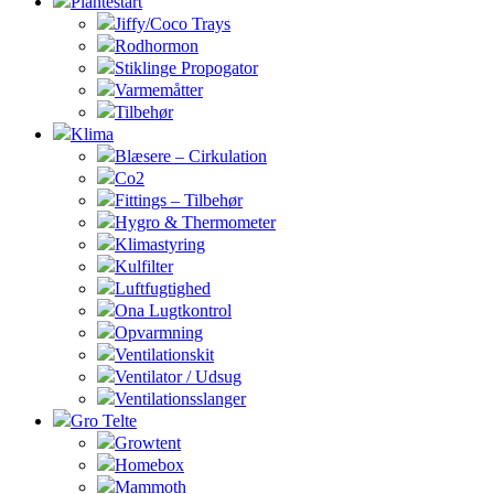
Plantestart
Jiffy/Coco Trays
Rodhormon
Stiklinge Propogator
Varmemåtter
Tilbehør
Klima
Blæsere – Cirkulation
Co2
Fittings – Tilbehør
Hygro & Thermometer
Klimastyring
Kulfilter
Luftfugtighed
Ona Lugtkontrol
Opvarmning
Ventilationskit
Ventilator / Udsug
Ventilationsslanger
Gro Telte
Growtent
Homebox
Mammoth