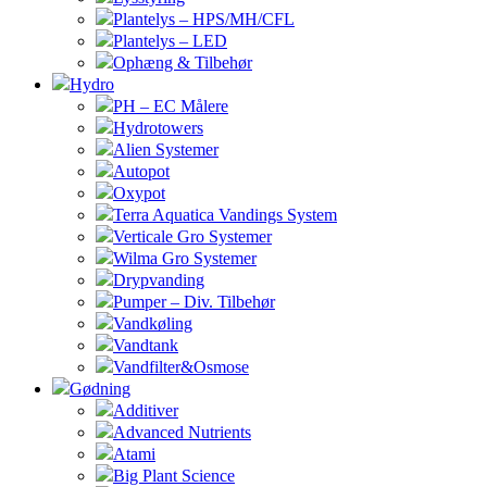
Plantelys – HPS/MH/CFL
Plantelys – LED
Ophæng & Tilbehør
Hydro
PH – EC Målere
Hydrotowers
Alien Systemer
Autopot
Oxypot
Terra Aquatica Vandings System
Verticale Gro Systemer
Wilma Gro Systemer
Drypvanding
Pumper – Div. Tilbehør
Vandkøling
Vandtank
Vandfilter&Osmose
Gødning
Additiver
Advanced Nutrients
Atami
Big Plant Science