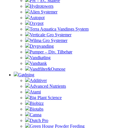
PH – EC Målere
Hydrotowers
Alien Systemer
Autopot
Oxypot
Terra Aquatica Vandings System
Verticale Gro Systemer
Wilma Gro Systemer
Drypvanding
Pumper – Div. Tilbehør
Vandkøling
Vandtank
Vandfilter&Osmose
Gødning
Additiver
Advanced Nutrients
Atami
Big Plant Science
Biobizz
Biotabs
Canna
Dutch Pro
Green House Powder Feeding