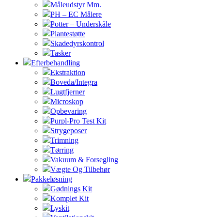
Måleudstyr Mm.
PH – EC Målere
Potter – Underskåle
Plantestøtte
Skadedyrskontrol
Tasker
Efterbehandling
Ekstraktion
Boveda/Integra
Lugtfjerner
Microskop
Opbevaring
Purpl-Pro Test Kit
Strygeposer
Trimning
Tørring
Vakuum & Forsegling
Vægte Og Tilbehør
Pakkeløsning
Gødnings Kit
Komplet Kit
Lyskit