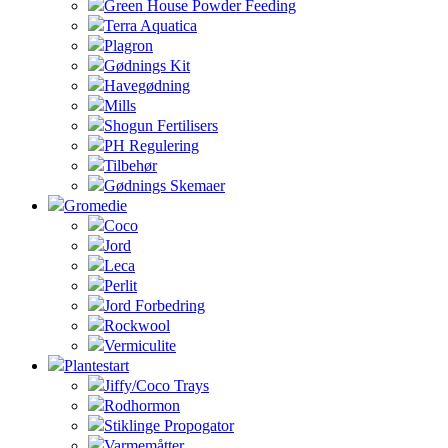
Green House Powder Feeding
Terra Aquatica
Plagron
Gødnings Kit
Havegødning
Mills
Shogun Fertilisers
PH Regulering
Tilbehør
Gødnings Skemaer
Gromedie
Coco
Jord
Leca
Perlit
Jord Forbedring
Rockwool
Vermiculite
Plantestart
Jiffy/Coco Trays
Rodhormon
Stiklinge Propogator
Varmemåtter