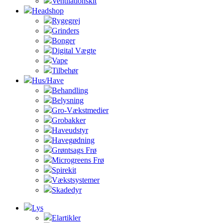
Ventilationskit
Headshop
Rygegrej
Grinders
Bonger
Digital Vægte
Vape
Tilbehør
Hus/Have
Behandling
Belysning
Gro-Vækstmedier
Grobakker
Haveudstyr
Havegødning
Grøntsags Frø
Microgreens Frø
Spirekit
Vækstsystemer
Skadedyr
Lys
Elartikler