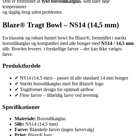
Den er fremstillet af
tykt borosilikatglas
, som tåler høje
temperaturer
og daglig brug uden problemer.
Blaze® Tragt Bowl – NS14 (14,5 mm)
En klassisk og robust funnel bowl fra Blaze®, fremstillet i stærkt
borosilikatglas og kompatibel med alle bonger med
NS14 / 14,5 mm
slib. Bowlen leveres i forskellige farver – der kan ikke vælges
farve.
Produktfordele
✔ NS14 (14,5 mm) – passer til alle standard 14 mm bonger
✔ Stærkt borosilikatglas med flot Blaze® logo
✔ Tragtformet design for optimalt airflow
✔ Flere farver – tilfældig farve ved levering
Specifikationer
Materiale:
Borosilikatglas
Slib:
NS14 (14,5 mm)
Farve:
Blandede farver (ingen farvevalg)
Print:
Blaze® logo