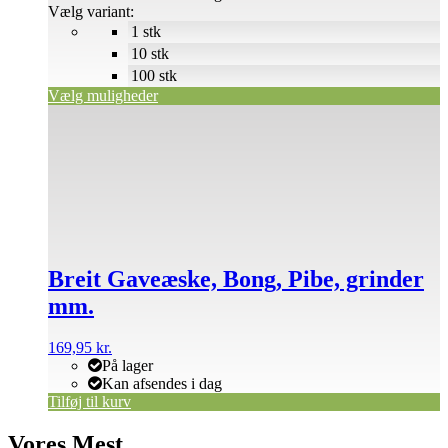
2.995,95 kr.
Vælg variant:
på
1 stk
varesiden
10 stk
100 stk
Vælg muligheder
Breit Gaveæske, Bong, Pibe, grinder
mm.
169,95
kr.
På lager
Kan afsendes i dag
Tilføj til kurv
Vores Mest