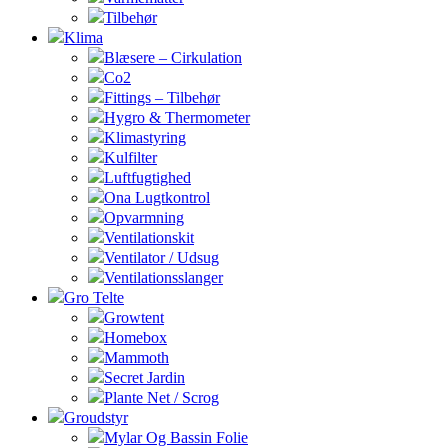
Tilbehør
Klima
Blæsere – Cirkulation
Co2
Fittings – Tilbehør
Hygro & Thermometer
Klimastyring
Kulfilter
Luftfugtighed
Ona Lugtkontrol
Opvarmning
Ventilationskit
Ventilator / Udsug
Ventilationsslanger
Gro Telte
Growtent
Homebox
Mammoth
Secret Jardin
Plante Net / Scrog
Groudstyr
Mylar Og Bassin Folie