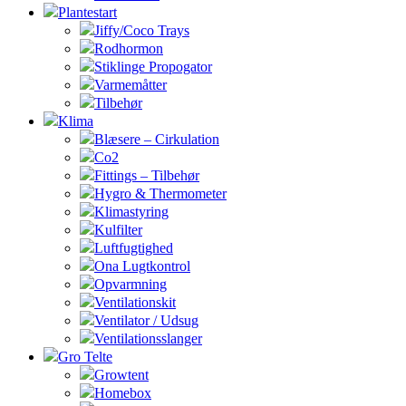
Plantestart
Jiffy/Coco Trays
Rodhormon
Stiklinge Propogator
Varmemåtter
Tilbehør
Klima
Blæsere – Cirkulation
Co2
Fittings – Tilbehør
Hygro & Thermometer
Klimastyring
Kulfilter
Luftfugtighed
Ona Lugtkontrol
Opvarmning
Ventilationskit
Ventilator / Udsug
Ventilationsslanger
Gro Telte
Growtent
Homebox