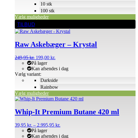
10 stk
100 stk
Vælg muligheder
Dette
TILBUD
vare
har
flere
Raw Askebæger – Krystal
varianter.
Mulighederne
kan
Den
Den
249,95
kr.
199,00
kr.
vælges
oprindelige
aktuelle
På lager
på
pris
pris
Kan afsendes i dag
varesiden
var:
er:
Vælg variant:
249,95 kr..
199,00 kr..
Darkside
Rainbow
Vælg muligheder
Dette
vare
har
Whip-It Premium Butane 420 ml
flere
varianter.
Prisinterval:
39,95
kr.
–
2.995,95
kr.
Mulighederne
39,95 kr.
På lager
kan
til
Kan afsendes i dag
vælges