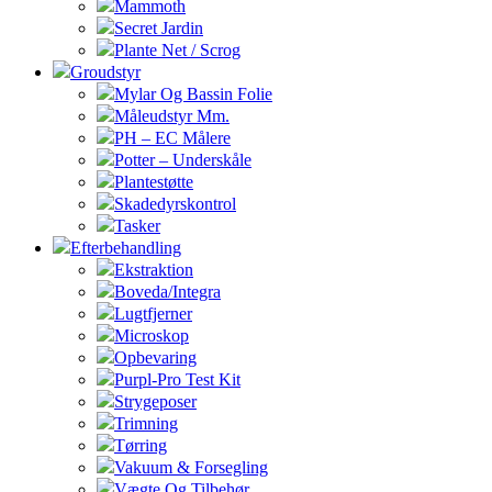
Mammoth
Secret Jardin
Plante Net / Scrog
Groudstyr
Mylar Og Bassin Folie
Måleudstyr Mm.
PH – EC Målere
Potter – Underskåle
Plantestøtte
Skadedyrskontrol
Tasker
Efterbehandling
Ekstraktion
Boveda/Integra
Lugtfjerner
Microskop
Opbevaring
Purpl-Pro Test Kit
Strygeposer
Trimning
Tørring
Vakuum & Forsegling
Vægte Og Tilbehør