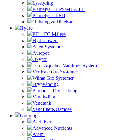
Lysstyring
Plantelys – HPS/MH/CFL
Plantelys – LED
Ophæng & Tilbehør
Hydro
PH – EC Målere
Hydrotowers
Alien Systemer
Autopot
Oxypot
Terra Aquatica Vandings System
Verticale Gro Systemer
Wilma Gro Systemer
Drypvanding
Pumper – Div. Tilbehør
Vandkøling
Vandtank
Vandfilter&Osmose
Gødning
Additiver
Advanced Nutrients
Atami