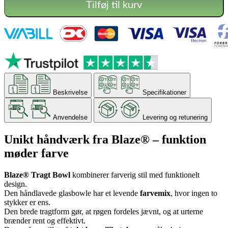
Bowl
Tilføj til kurv
-
NS14
antal
Beskrivelse
Specifikationer
Anvendelse
Levering og retunering
Unikt håndværk fra Blaze® – funktion
møder farve
Blaze® Tragt Bowl
kombinerer farverig stil med funktionelt
design.
Den håndlavede glasbowle har et levende
farvemix
, hvor ingen to
stykker er ens.
Den brede tragtform gør, at røgen fordeles jævnt, og at urterne
brænder rent og effektivt.