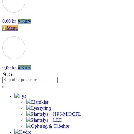
0,00
kr.
Kurv
0
Menu
0,00
kr.
Kurv
0
Søg
Lys
Elartikler
Lysstyring
Plantelys – HPS/MH/CFL
Plantelys – LED
Ophæng & Tilbehør
Hydro