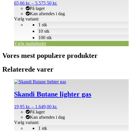
kan
Prisinterval:
65,66
kr.
–
5.575,50
kr.
vælges
65,66 kr.
På lager
på
til
Kan afsendes i dag
varesiden
5.575,50 kr.
Vælg variant:
1 stk
10 stk
100 stk
Vælg muligheder
Vores mest populære produkter
Relaterede varer
Dette
vare
har
Skandi Butane lighter gas
flere
varianter.
Prisinterval:
19,95
kr.
–
1.649,00
kr.
Mulighederne
19,95 kr.
På lager
kan
til
Kan afsendes i dag
vælges
1.649,00 kr.
Vælg variant:
på
1 stk
varesiden