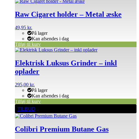
Raw Cigaret holder – Metal æske
49,95
kr.
På lager
Kan afsendes i dag
Tilføj til kurv
Elektrisk Luksus Grinder – inkl
oplader
295,00
kr.
På lager
Kan afsendes i dag
Tilføj til kurv
Dette
TILBUD
vare
har
flere
Colibri Premium Butane Gas
varianter.
Mulighederne