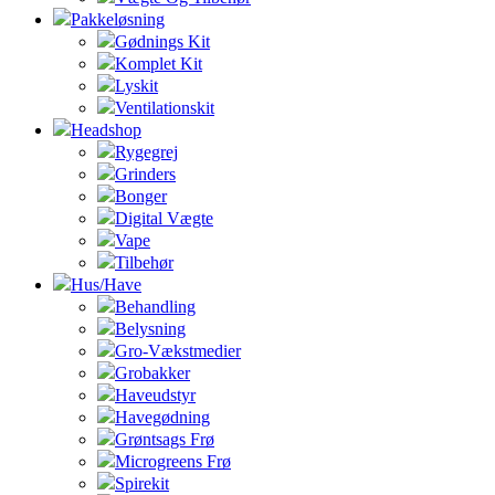
Pakkeløsning
Gødnings Kit
Komplet Kit
Lyskit
Ventilationskit
Headshop
Rygegrej
Grinders
Bonger
Digital Vægte
Vape
Tilbehør
Hus/Have
Behandling
Belysning
Gro-Vækstmedier
Grobakker
Haveudstyr
Havegødning
Grøntsags Frø
Microgreens Frø
Spirekit