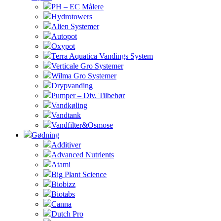
PH – EC Målere
Hydrotowers
Alien Systemer
Autopot
Oxypot
Terra Aquatica Vandings System
Verticale Gro Systemer
Wilma Gro Systemer
Drypvanding
Pumper – Div. Tilbehør
Vandkøling
Vandtank
Vandfilter&Osmose
Gødning
Additiver
Advanced Nutrients
Atami
Big Plant Science
Biobizz
Biotabs
Canna
Dutch Pro