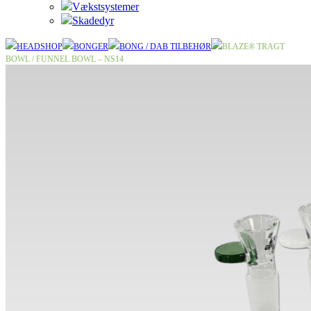
Vækstsystemer
Skadedyr
HEADSHOP
BONGER
BONG / DAB TILBEHØR
BLAZE® TRAGT
BOWL / FUNNEL BOWL – NS14