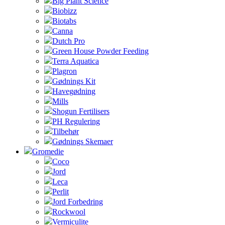
Big Plant Science
Biobizz
Biotabs
Canna
Dutch Pro
Green House Powder Feeding
Terra Aquatica
Plagron
Gødnings Kit
Havegødning
Mills
Shogun Fertilisers
PH Regulering
Tilbehør
Gødnings Skemaer
Gromedie
Coco
Jord
Leca
Perlit
Jord Forbedring
Rockwool
Vermiculite