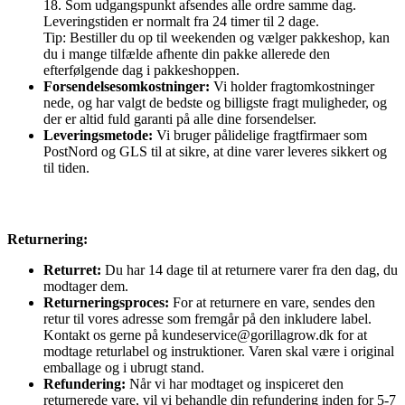
18. Som udgangspunkt afsendes alle ordre samme dag.
Leveringstiden er normalt fra 24 timer til 2 dage.
Tip: Bestiller du op til weekenden og vælger pakkeshop, kan
du i mange tilfælde afhente din pakke allerede den
efterfølgende dag i pakkeshoppen.
Forsendelsesomkostninger:
Vi holder fragtomkostninger
nede, og har valgt de bedste og billigste fragt muligheder, og
der er altid fuld garanti på alle dine forsendelser.
Leveringsmetode:
Vi bruger pålidelige fragtfirmaer som
PostNord og GLS til at sikre, at dine varer leveres sikkert og
til tiden.
Returnering:
Returret:
Du har 14 dage til at returnere varer fra den dag, du
modtager dem.
Returneringsproces:
For at returnere en vare, sendes den
retur til vores adresse som fremgår på den inkludere label.
Kontakt os gerne på kundeservice@gorillagrow.dk for at
modtage returlabel og instruktioner. Varen skal være i original
emballage og i ubrugt stand.
Refundering:
Når vi har modtaget og inspiceret den
returnerede vare, vil vi behandle din refundering inden for 5-7