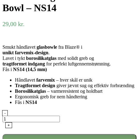
Bowl – NS14
29,00
kr.
Smukt håndlavet
glasbowle
fra Blaze® i
unikt farvemix-design
.
Lavet i tykt
borosilikatglas
med solidt greb og
tragtformet indgang
for perfekt luftgennemstrømning.
Fås i
NS14 (14,5 mm)
Håndlavet
farvemix
– hver skål er unik
Tragtformet design
giver jævnt sug og effektiv forbrænding
Borosilikatglas
– varmeresistent og holdbart
Ergonomisk greb for nem håndtering
Fås i
NS14
Blaze®
-
Tragt
Bowl
+
/
Funnel