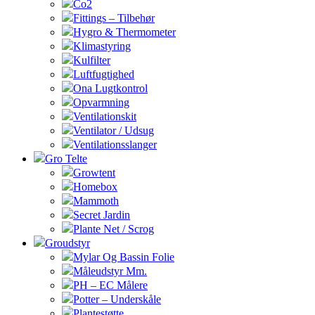
Co2
Fittings – Tilbehør
Hygro & Thermometer
Klimastyring
Kulfilter
Luftfugtighed
Ona Lugtkontrol
Opvarmning
Ventilationskit
Ventilator / Udsug
Ventilationsslanger
Gro Telte
Growtent
Homebox
Mammoth
Secret Jardin
Plante Net / Scrog
Groudstyr
Mylar Og Bassin Folie
Måleudstyr Mm.
PH – EC Målere
Potter – Underskåle
Plantestøtte