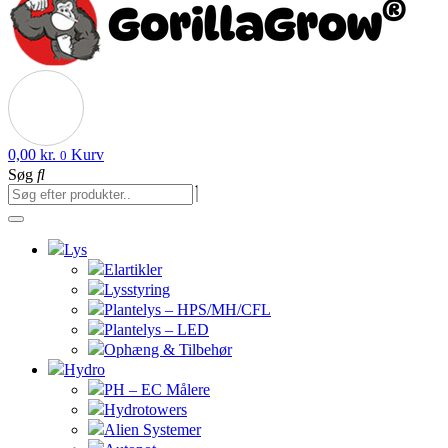
0,00
kr.
Kurv
0
Søg
Lys
Elartikler
Lysstyring
Plantelys – HPS/MH/CFL
Plantelys – LED
Ophæng & Tilbehør
Hydro
PH – EC Målere
Hydrotowers
Alien Systemer