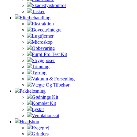
Skadedyrskontrol
Tasker
Efterbehandling
Ekstraktion
Boveda/Integra
Lugtfjerner
Microskop
Opbevaring
Purpl-Pro Test Kit
Strygeposer
Trimning
Tørring
Vakuum & Forsegling
Vægte Og Tilbehør
Pakkeløsning
Gødnings Kit
Komplet Kit
Lyskit
Ventilationskit
Headshop
Rygegrej
Grinders