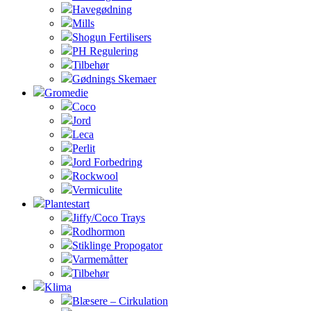
Havegødning
Mills
Shogun Fertilisers
PH Regulering
Tilbehør
Gødnings Skemaer
Gromedie
Coco
Jord
Leca
Perlit
Jord Forbedring
Rockwool
Vermiculite
Plantestart
Jiffy/Coco Trays
Rodhormon
Stiklinge Propogator
Varmemåtter
Tilbehør
Klima
Blæsere – Cirkulation