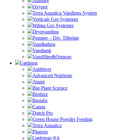
Autopot
Oxypot
Terra Aquatica Vandings System
Verticale Gro Systemer
Wilma Gro Systemer
Drypvanding
Pumper – Div. Tilbehør
Vandkøling
Vandtank
Vandfilter&Osmose
Gødning
Additiver
Advanced Nutrients
Atami
Big Plant Science
Biobizz
Biotabs
Canna
Dutch Pro
Green House Powder Feeding
Terra Aquatica
Plagron
Gødnings Kit