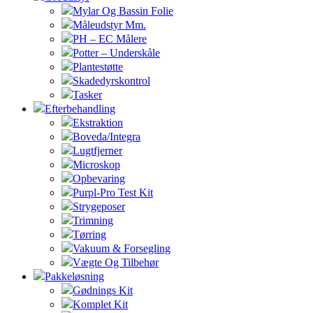
Mylar Og Bassin Folie
Måleudstyr Mm.
PH – EC Målere
Potter – Underskåle
Plantestøtte
Skadedyrskontrol
Tasker
Efterbehandling
Ekstraktion
Boveda/Integra
Lugtfjerner
Microskop
Opbevaring
Purpl-Pro Test Kit
Strygeposer
Trimning
Tørring
Vakuum & Forsegling
Vægte Og Tilbehør
Pakkeløsning
Gødnings Kit
Komplet Kit