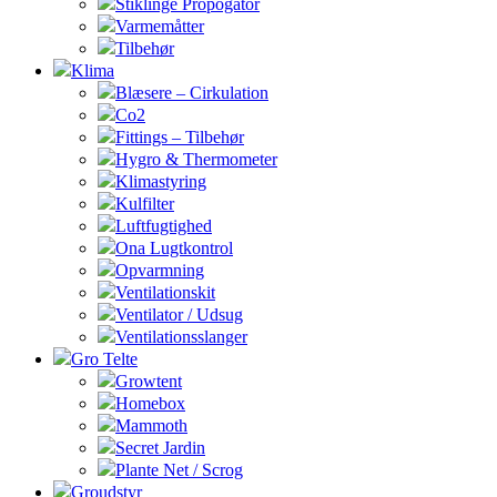
Stiklinge Propogator
Varmemåtter
Tilbehør
Klima
Blæsere – Cirkulation
Co2
Fittings – Tilbehør
Hygro & Thermometer
Klimastyring
Kulfilter
Luftfugtighed
Ona Lugtkontrol
Opvarmning
Ventilationskit
Ventilator / Udsug
Ventilationsslanger
Gro Telte
Growtent
Homebox
Mammoth
Secret Jardin
Plante Net / Scrog
Groudstyr