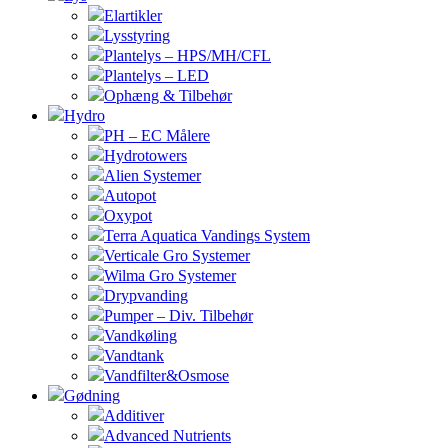
Elartikler
Lysstyring
Plantelys – HPS/MH/CFL
Plantelys – LED
Ophæng & Tilbehør
Hydro
PH – EC Målere
Hydrotowers
Alien Systemer
Autopot
Oxypot
Terra Aquatica Vandings System
Verticale Gro Systemer
Wilma Gro Systemer
Drypvanding
Pumper – Div. Tilbehør
Vandkøling
Vandtank
Vandfilter&Osmose
Gødning
Additiver
Advanced Nutrients