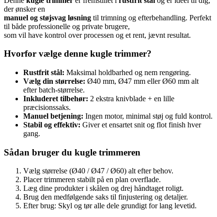
Denne
kugle trimmer
er fremstillet i
rustfrit stål
og er ideel til dig,
der ønsker en
manuel og støjsvag løsning
til trimning og efterbehandling. Perfekt
til både professionelle og private brugere,
som vil have kontrol over processen og et rent, jævnt resultat.
Hvorfor vælge denne kugle trimmer?
Rustfrit stål:
Maksimal holdbarhed og nem rengøring.
Vælg din størrelse:
Ø40 mm, Ø47 mm eller Ø60 mm alt
efter batch-størrelse.
Inkluderet tilbehør:
2 ekstra knivblade + en lille
præcisionssaks.
Manuel betjening:
Ingen motor, minimal støj og fuld kontrol.
Stabil og effektiv:
Giver et ensartet snit og flot finish hver
gang.
Sådan bruger du kugle trimmeren
Vælg størrelse (Ø40 / Ø47 / Ø60) alt efter behov.
Placer trimmeren stabilt på en plan overflade.
Læg dine produkter i skålen og drej håndtaget roligt.
Brug den medfølgende saks til finjustering og detaljer.
Efter brug: Skyl og tør alle dele grundigt for lang levetid.