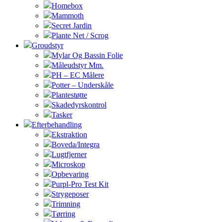
Homebox
Mammoth
Secret Jardin
Plante Net / Scrog
Groudstyr
Mylar Og Bassin Folie
Måleudstyr Mm.
PH – EC Målere
Potter – Underskåle
Plantestøtte
Skadedyrskontrol
Tasker
Efterbehandling
Ekstraktion
Boveda/Integra
Lugtfjerner
Microskop
Opbevaring
Purpl-Pro Test Kit
Strygeposer
Trimning
Tørring