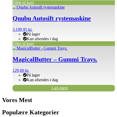
Tilføj til kurv
Qnubu Autosift rystemaskine
3.199,95
kr.
På lager
Kan afsendes i dag
Tilføj til kurv
MagicalButter – Gummi Trays.
129,00
kr.
På lager
Kan afsendes i dag
Læs mere
Vores Mest
Populære Kategorier