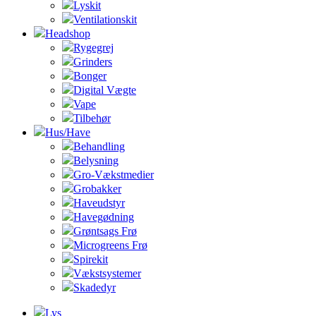
Lyskit
Ventilationskit
Headshop
Rygegrej
Grinders
Bonger
Digital Vægte
Vape
Tilbehør
Hus/Have
Behandling
Belysning
Gro-Vækstmedier
Grobakker
Haveudstyr
Havegødning
Grøntsags Frø
Microgreens Frø
Spirekit
Vækstsystemer
Skadedyr
Lys