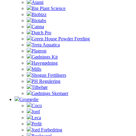
Atami
Big Plant Science
Biobizz
Biotabs
Canna
Dutch Pro
Green House Powder Feeding
Terra Aquatica
Plagron
Gødnings Kit
Havegødning
Mills
Shogun Fertilisers
PH Regulering
Tilbehør
Gødnings Skemaer
Gromedie
Coco
Jord
Leca
Perlit
Jord Forbedring
Rockwool