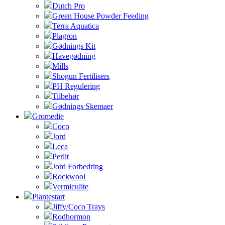
Dutch Pro
Green House Powder Feeding
Terra Aquatica
Plagron
Gødnings Kit
Havegødning
Mills
Shogun Fertilisers
PH Regulering
Tilbehør
Gødnings Skemaer
Gromedie
Coco
Jord
Leca
Perlit
Jord Forbedring
Rockwool
Vermiculite
Plantestart
Jiffy/Coco Trays
Rodhormon