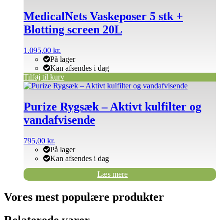
MedicalNets Vaskeposer 5 stk +
Blotting screen 20L
1.095,00
kr.
På lager
Kan afsendes i dag
Tilføj til kurv
Purize Rygsæk – Aktivt kulfilter og
vandafvisende
795,00
kr.
På lager
Kan afsendes i dag
Læs mere
Vores mest populære produkter
Relaterede varer