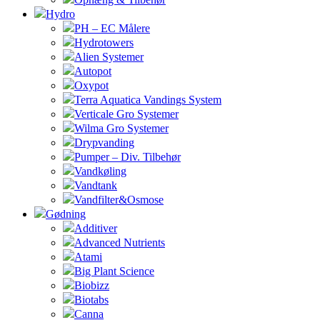
Hydro
PH – EC Målere
Hydrotowers
Alien Systemer
Autopot
Oxypot
Terra Aquatica Vandings System
Verticale Gro Systemer
Wilma Gro Systemer
Drypvanding
Pumper – Div. Tilbehør
Vandkøling
Vandtank
Vandfilter&Osmose
Gødning
Additiver
Advanced Nutrients
Atami
Big Plant Science
Biobizz
Biotabs
Canna