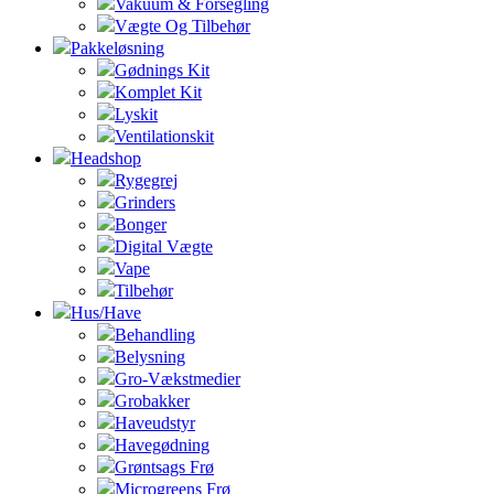
Vakuum & Forsegling
Vægte Og Tilbehør
Pakkeløsning
Gødnings Kit
Komplet Kit
Lyskit
Ventilationskit
Headshop
Rygegrej
Grinders
Bonger
Digital Vægte
Vape
Tilbehør
Hus/Have
Behandling
Belysning
Gro-Vækstmedier
Grobakker
Haveudstyr
Havegødning
Grøntsags Frø
Microgreens Frø