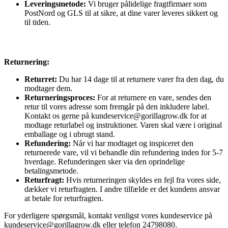
Leveringsmetode:
Vi bruger pålidelige fragtfirmaer som
PostNord og GLS til at sikre, at dine varer leveres sikkert og
til tiden.
Returnering:
Returret:
Du har 14 dage til at returnere varer fra den dag, du
modtager dem.
Returneringsproces:
For at returnere en vare, sendes den
retur til vores adresse som fremgår på den inkludere label.
Kontakt os gerne på kundeservice@gorillagrow.dk for at
modtage returlabel og instruktioner. Varen skal være i original
emballage og i ubrugt stand.
Refundering:
Når vi har modtaget og inspiceret den
returnerede vare, vil vi behandle din refundering inden for 5-7
hverdage. Refunderingen sker via den oprindelige
betalingsmetode.
Returfragt:
Hvis returneringen skyldes en fejl fra vores side,
dækker vi returfragten. I andre tilfælde er det kundens ansvar
at betale for returfragten.
For yderligere spørgsmål, kontakt venligst vores kundeservice på
kundeservice@gorillagrow.dk eller telefon 24798080.