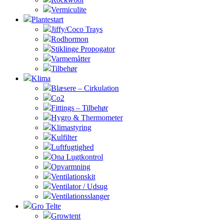
Vermiculite
Plantestart
Jiffy/Coco Trays
Rodhormon
Stiklinge Propogator
Varmemåtter
Tilbehør
Klima
Blæsere – Cirkulation
Co2
Fittings – Tilbehør
Hygro & Thermometer
Klimastyring
Kulfilter
Luftfugtighed
Ona Lugtkontrol
Opvarmning
Ventilationskit
Ventilator / Udsug
Ventilationsslanger
Gro Telte
Growtent