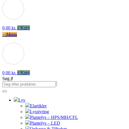
0,00
kr.
Kurv
0
Menu
0,00
kr.
Kurv
0
Søg
Lys
Elartikler
Lysstyring
Plantelys – HPS/MH/CFL
Plantelys – LED
Ophæng & Tilbehør