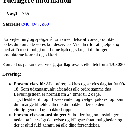
Yderligere information
Vægt
N/A
Størrelse
Ø40
,
Ø47
,
ø60
For vejledning og spørgsmål om anvendelse af vores produkter,
bedes du kontakte vores kundeservice. Vi er her for at hjælpe dig
med at få mest muligt ud af dine køb og sikre, at du bruger
produkterne korrekt og sikkert.
Kontakt os på
kundeservice@gorillagrow.dk
eller telefon 24798080.
Levering:
Forsendelsestid:
Alle ordrer, pakkes og sendes dagligt fra 09-
18. Som udgangspunkt afsendes alle ordre samme dag.
Leveringstiden er normalt fra 24 timer til 2 dage.
Tip: Bestiller du op til weekenden og vælger pakkeshop, kan
du i mange tilfælde afhente din pakke allerede den
efterfølgende dag i pakkeshoppen.
Forsendelsesomkostninger:
Vi holder fragtomkostninger
nede, og har valgt de bedste og billigste fragt muligheder, og
der er altid fuld garanti på alle dine forsendelser.