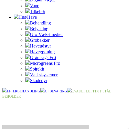
Vape
Tilbehør
Hus/Have
Behandling
Belysning
Gro-Vækstmedier
Grobakker
Haveudstyr
Havegødning
Grøntsags Frø
Microgreens Frø
Spirekit
Vækstsystemer
Skadedyr
EFTERBEHANDLING
OPBEVARING
CVAULT LUFTTÆT STÅL
BEHOLDER