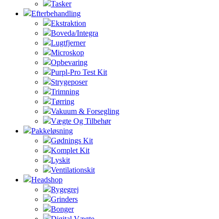
Tasker
Efterbehandling
Ekstraktion
Boveda/Integra
Lugtfjerner
Microskop
Opbevaring
Purpl-Pro Test Kit
Strygeposer
Trimning
Tørring
Vakuum & Forsegling
Vægte Og Tilbehør
Pakkeløsning
Gødnings Kit
Komplet Kit
Lyskit
Ventilationskit
Headshop
Rygegrej
Grinders
Bonger
Digital Vægte