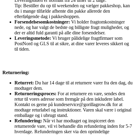
Leveringstiden er normalt fra 24 timer til 2 dage.
Tip: Bestiller du op til weekenden og vælger pakkeshop, kan
du i mange tilfælde afhente din pakke allerede den
efterfølgende dag i pakkeshoppen.
Forsendelsesomkostninger:
Vi holder fragtomkostninger
nede, og har valgt de bedste og billigste fragt muligheder, og
der er altid fuld garanti på alle dine forsendelser.
Leveringsmetode:
Vi bruger pålidelige fragtfirmaer som
PostNord og GLS til at sikre, at dine varer leveres sikkert og
til tiden.
Returnering:
Returret:
Du har 14 dage til at returnere varer fra den dag, du
modtager dem.
Returneringsproces:
For at returnere en vare, sendes den
retur til vores adresse som fremgår på den inkludere label.
Kontakt os gerne på kundeservice@gorillagrow.dk for at
modtage returlabel og instruktioner. Varen skal være i original
emballage og i ubrugt stand.
Refundering:
Når vi har modtaget og inspiceret den
returnerede vare, vil vi behandle din refundering inden for 5-7
hverdage. Refunderingen sker via den oprindelige