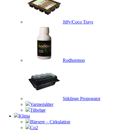
Jiffy/Coco Trays
Rodhormon
Stiklinge Propogator
Varmemåtter
Tilbehør
Klima
Blæsere – Cirkulation
Co2