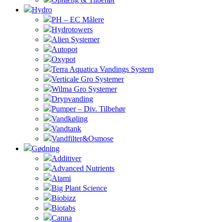
Hydro
PH – EC Målere
Hydrotowers
Alien Systemer
Autopot
Oxypot
Terra Aquatica Vandings System
Verticale Gro Systemer
Wilma Gro Systemer
Drypvanding
Pumper – Div. Tilbehør
Vandkøling
Vandtank
Vandfilter&Osmose
Gødning
Additiver
Advanced Nutrients
Atami
Big Plant Science
Biobizz
Biotabs
Canna