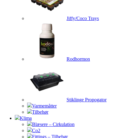
Jiffy/Coco Trays
Rodhormon
Stiklinge Propogator
Varmemåtter
Tilbehør
Klima
Blæsere – Cirkulation
Co2
Fittings – Tilbehør