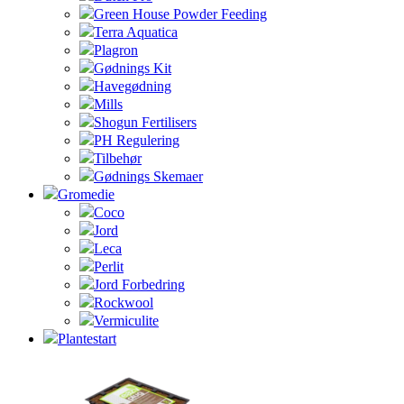
Green House Powder Feeding
Terra Aquatica
Plagron
Gødnings Kit
Havegødning
Mills
Shogun Fertilisers
PH Regulering
Tilbehør
Gødnings Skemaer
Gromedie
Coco
Jord
Leca
Perlit
Jord Forbedring
Rockwool
Vermiculite
Plantestart