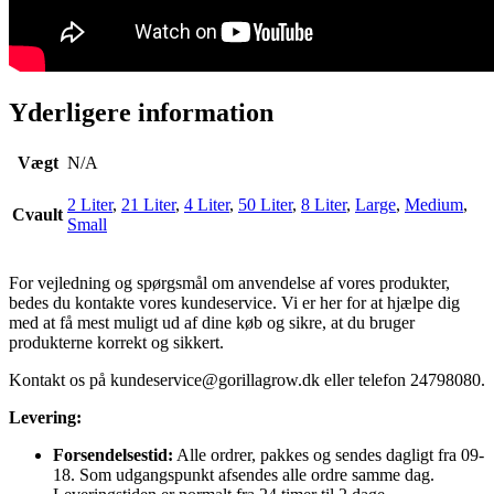
Yderligere information
Vægt
N/A
2 Liter
,
21 Liter
,
4 Liter
,
50 Liter
,
8 Liter
,
Large
,
Medium
,
Cvault
Small
For vejledning og spørgsmål om anvendelse af vores produkter,
bedes du kontakte vores kundeservice. Vi er her for at hjælpe dig
med at få mest muligt ud af dine køb og sikre, at du bruger
produkterne korrekt og sikkert.
Kontakt os på
kundeservice@gorillagrow.dk
eller telefon 24798080.
Levering:
Forsendelsestid:
Alle ordrer, pakkes og sendes dagligt fra 09-
18. Som udgangspunkt afsendes alle ordre samme dag.