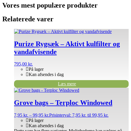
Vores mest populære produkter
Relaterede varer
Purize Rygsæk – Aktivt kulfilter og
vandafvisende
795,00
kr.
På lager
Kan afsendes i dag
Læs mere
Grove bags – Terploc Windowed
7,95
kr.
–
99,95
kr.
Prisinterval: 7,95 kr. til 99,95 kr.
På lager
Kan afsendes i dag
Dette vare har flere varianter. Mulighederne kan vælges på