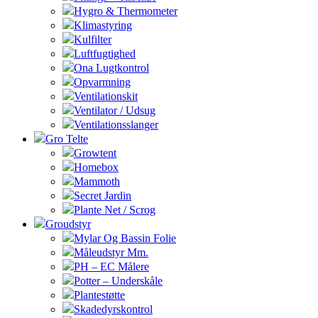
Hygro & Thermometer
Klimastyring
Kulfilter
Luftfugtighed
Ona Lugtkontrol
Opvarmning
Ventilationskit
Ventilator / Udsug
Ventilationsslanger
Gro Telte
Growtent
Homebox
Mammoth
Secret Jardin
Plante Net / Scrog
Groudstyr
Mylar Og Bassin Folie
Måleudstyr Mm.
PH – EC Målere
Potter – Underskåle
Plantestøtte
Skadedyrskontrol