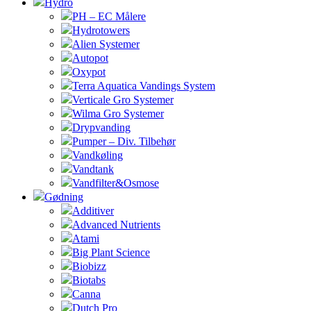
Hydro
PH – EC Målere
Hydrotowers
Alien Systemer
Autopot
Oxypot
Terra Aquatica Vandings System
Verticale Gro Systemer
Wilma Gro Systemer
Drypvanding
Pumper – Div. Tilbehør
Vandkøling
Vandtank
Vandfilter&Osmose
Gødning
Additiver
Advanced Nutrients
Atami
Big Plant Science
Biobizz
Biotabs
Canna
Dutch Pro