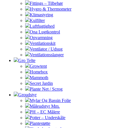
Fittings – Tilbehør
Hygro & Thermometer
Klimastyring
Kulfilter
Luftfugtighed
Ona Lugtkontrol
Opvarmning
Ventilationskit
Ventilator / Udsug
Ventilationsslanger
Gro Telte
Growtent
Homebox
Mammoth
Secret Jardin
Plante Net / Scrog
Groudstyr
Mylar Og Bassin Folie
Måleudstyr Mm.
PH – EC Målere
Potter – Underskåle
Plantestøtte