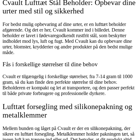
Cvault Lufttæt Stål Beholder: Opbevar dine
urter med stil og sikkerhed
For bedst mulig opbevaring af dine urter, er en lufttæt beholder
afgørende. Og det er her, Cvault kommer ind i billedet. Denne
beholder er lavet i fødevaregodkendt rustfrit stål, som beskytter
indholdet mod lys, luft og fugt. Med Cvault kan du opbevare dine
urter, blomster, krydderier og andre produkter på den bedst mulige
måde.
Fås i forskellige størrelser til dine behov
Cvault er tilgængelig i forskellige størrelser, fra 7-14 gram til 1000
gram, så du kan finde den perfekte størrelse til dine behov.
Beholderen er kompakt og let at transportere, og den passer perfekt
til både private forbrugere og professionelle dyrkere.
Lufttæt forsegling med silikonepakning og
metalklemmer
Mellem bunden og låget på Cvault er der en silikonepakning, der
sikrer en lufttæt forsegling. Metalklemmer holder pakningen tæt, så
ingen luft kan trænge ind eller ud. Det betyder, at dit produkt altid