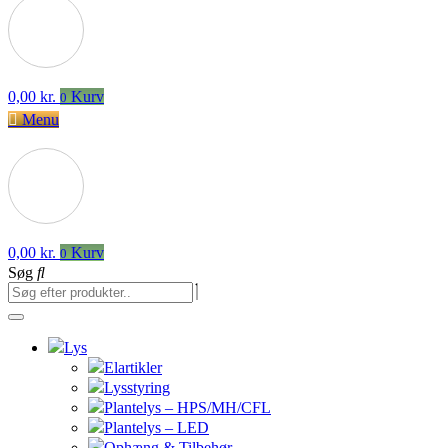
0,00
kr.
Kurv
0
Menu
0,00
kr.
Kurv
0
Søg
Lys
Elartikler
Lysstyring
Plantelys – HPS/MH/CFL
Plantelys – LED
Ophæng & Tilbehør