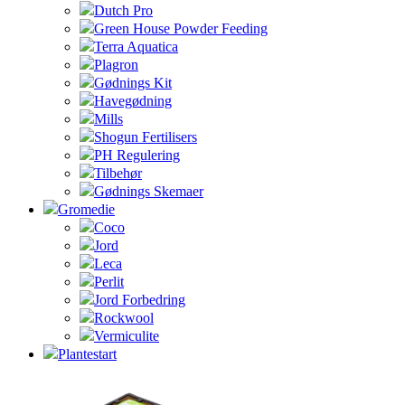
Dutch Pro
Green House Powder Feeding
Terra Aquatica
Plagron
Gødnings Kit
Havegødning
Mills
Shogun Fertilisers
PH Regulering
Tilbehør
Gødnings Skemaer
Gromedie
Coco
Jord
Leca
Perlit
Jord Forbedring
Rockwool
Vermiculite
Plantestart