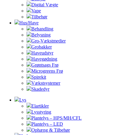
Digital Vægte
Vape
Tilbehør
Hus/Have
Behandling
Belysning
Gro-Vækstmedier
Grobakker
Haveudstyr
Havegødning
Grøntsags Frø
Microgreens Frø
Spirekit
Vækstsystemer
Skadedyr
Lys
Elartikler
Lysstyring
Plantelys – HPS/MH/CFL
Plantelys – LED
Ophæng & Tilbehør