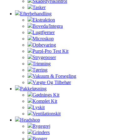
Skadedyrskontrol
Tasker
Efterbehandling
Ekstraktion
Boveda/Integra
Lugtfjerner
Microskop
Opbevaring
Purpl-Pro Test Kit
Strygeposer
Trimning
Tørring
Vakuum & Forsegling
Vægte Og Tilbehør
Pakkeløsning
Gødnings Kit
Komplet Kit
Lyskit
Ventilationskit
Headshop
Rygegrej
Grinders
Bonger