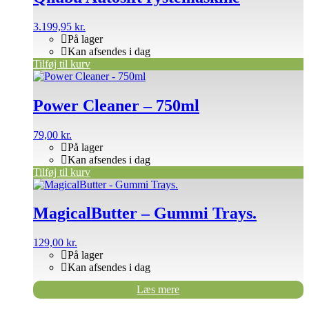
3.199,95
kr.
På lager
Kan afsendes i dag
Tilføj til kurv
Power Cleaner – 750ml
79,00
kr.
På lager
Kan afsendes i dag
Tilføj til kurv
MagicalButter – Gummi Trays.
129,00
kr.
På lager
Kan afsendes i dag
Læs mere