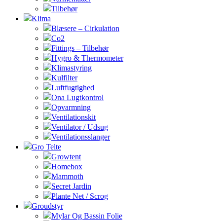
Tilbehør
Klima
Blæsere – Cirkulation
Co2
Fittings – Tilbehør
Hygro & Thermometer
Klimastyring
Kulfilter
Luftfugtighed
Ona Lugtkontrol
Opvarmning
Ventilationskit
Ventilator / Udsug
Ventilationsslanger
Gro Telte
Growtent
Homebox
Mammoth
Secret Jardin
Plante Net / Scrog
Groudstyr
Mylar Og Bassin Folie