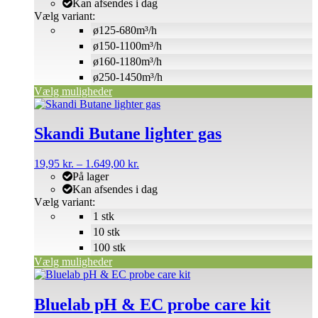
til
Kan afsendes i dag
vælges
3.295,00 kr.
Vælg variant:
på
ø125-680m³/h
varesiden
ø150-1100m³/h
ø160-1180m³/h
ø250-1450m³/h
Vælg muligheder
Dette
vare
har
Skandi Butane lighter gas
flere
varianter.
Prisinterval:
19,95
kr.
–
1.649,00
kr.
Mulighederne
19,95 kr.
På lager
kan
til
Kan afsendes i dag
vælges
1.649,00 kr.
Vælg variant:
på
1 stk
varesiden
10 stk
100 stk
Vælg muligheder
Bluelab pH & EC probe care kit