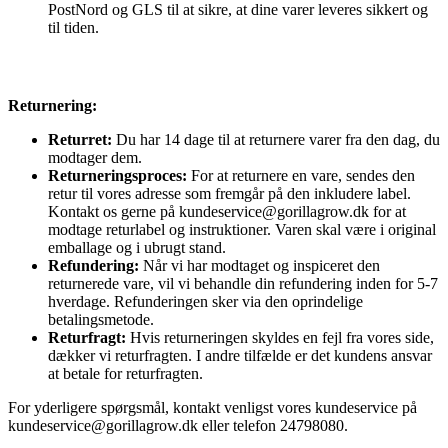
PostNord og GLS til at sikre, at dine varer leveres sikkert og
til tiden.
Returnering:
Returret:
Du har 14 dage til at returnere varer fra den dag, du
modtager dem.
Returneringsproces:
For at returnere en vare, sendes den
retur til vores adresse som fremgår på den inkludere label.
Kontakt os gerne på kundeservice@gorillagrow.dk for at
modtage returlabel og instruktioner. Varen skal være i original
emballage og i ubrugt stand.
Refundering:
Når vi har modtaget og inspiceret den
returnerede vare, vil vi behandle din refundering inden for 5-7
hverdage. Refunderingen sker via den oprindelige
betalingsmetode.
Returfragt:
Hvis returneringen skyldes en fejl fra vores side,
dækker vi returfragten. I andre tilfælde er det kundens ansvar
at betale for returfragten.
For yderligere spørgsmål, kontakt venligst vores kundeservice på
kundeservice@gorillagrow.dk eller telefon 24798080.