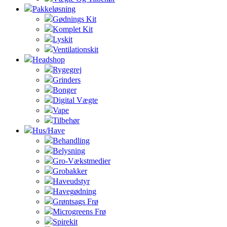
Pakkeløsning
Gødnings Kit
Komplet Kit
Lyskit
Ventilationskit
Headshop
Rygegrej
Grinders
Bonger
Digital Vægte
Vape
Tilbehør
Hus/Have
Behandling
Belysning
Gro-Vækstmedier
Grobakker
Haveudstyr
Havegødning
Grøntsags Frø
Microgreens Frø
Spirekit