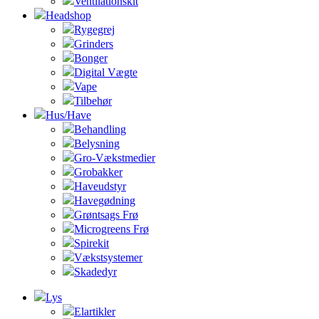
Ventilationskit
Headshop
Rygegrej
Grinders
Bonger
Digital Vægte
Vape
Tilbehør
Hus/Have
Behandling
Belysning
Gro-Vækstmedier
Grobakker
Haveudstyr
Havegødning
Grøntsags Frø
Microgreens Frø
Spirekit
Vækstsystemer
Skadedyr
Lys
Elartikler