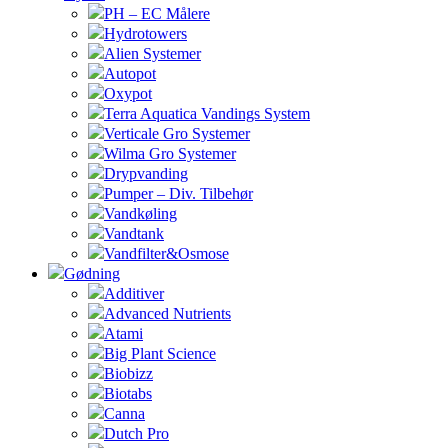
PH – EC Målere
Hydrotowers
Alien Systemer
Autopot
Oxypot
Terra Aquatica Vandings System
Verticale Gro Systemer
Wilma Gro Systemer
Drypvanding
Pumper – Div. Tilbehør
Vandkøling
Vandtank
Vandfilter&Osmose
Gødning
Additiver
Advanced Nutrients
Atami
Big Plant Science
Biobizz
Biotabs
Canna
Dutch Pro