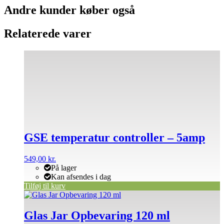
Andre kunder køber også
Relaterede varer
GSE temperatur controller – 5amp
549,00
kr.
På lager
Kan afsendes i dag
Tilføj til kurv
Dette
vare
har
Glas Jar Opbevaring 120 ml
flere