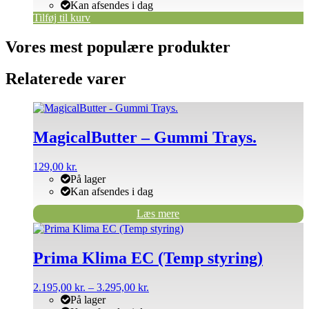
Kan afsendes i dag
Tilføj til kurv
Vores mest populære produkter
Relaterede varer
MagicalButter – Gummi Trays.
129,00
kr.
På lager
Kan afsendes i dag
Læs mere
Dette
vare
har
Prima Klima EC (Temp styring)
flere
varianter.
Prisinterval:
2.195,00
kr.
–
3.295,00
kr.
Mulighederne
2.195,00 kr.
På lager
kan