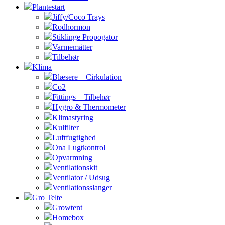
Plantestart
Jiffy/Coco Trays
Rodhormon
Stiklinge Propogator
Varmemåtter
Tilbehør
Klima
Blæsere – Cirkulation
Co2
Fittings – Tilbehør
Hygro & Thermometer
Klimastyring
Kulfilter
Luftfugtighed
Ona Lugtkontrol
Opvarmning
Ventilationskit
Ventilator / Udsug
Ventilationsslanger
Gro Telte
Growtent
Homebox