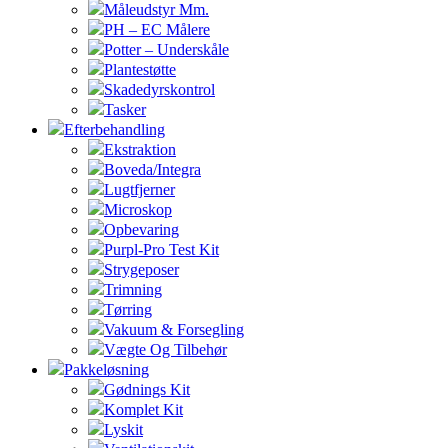
Måleudstyr Mm.
PH – EC Målere
Potter – Underskåle
Plantestøtte
Skadedyrskontrol
Tasker
Efterbehandling
Ekstraktion
Boveda/Integra
Lugtfjerner
Microskop
Opbevaring
Purpl-Pro Test Kit
Strygeposer
Trimning
Tørring
Vakuum & Forsegling
Vægte Og Tilbehør
Pakkeløsning
Gødnings Kit
Komplet Kit
Lyskit