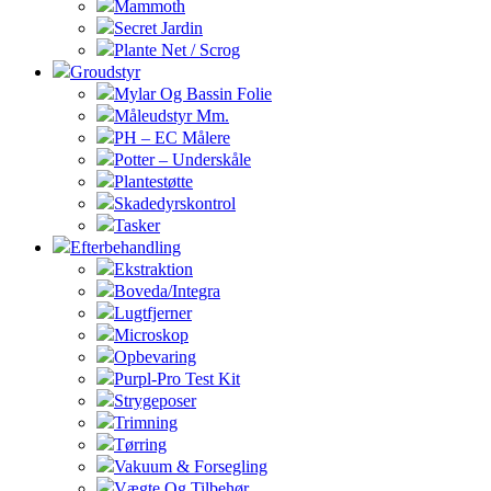
Mammoth
Secret Jardin
Plante Net / Scrog
Groudstyr
Mylar Og Bassin Folie
Måleudstyr Mm.
PH – EC Målere
Potter – Underskåle
Plantestøtte
Skadedyrskontrol
Tasker
Efterbehandling
Ekstraktion
Boveda/Integra
Lugtfjerner
Microskop
Opbevaring
Purpl-Pro Test Kit
Strygeposer
Trimning
Tørring
Vakuum & Forsegling
Vægte Og Tilbehør