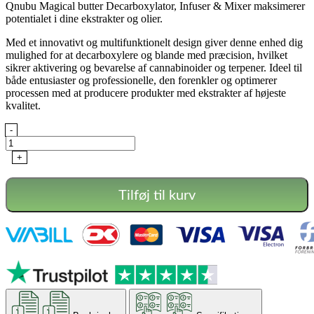
var:
er:
Qnubu Magical butter Decarboxylator, Infuser & Mixer maksimerer
1.799,00 kr..
1.499,00 kr..
potentialet i dine ekstrakter og olier.
Med et innovativt og multifunktionelt design giver denne enhed dig
mulighed for at decarboxylere og blande med præcision, hvilket
sikrer aktivering og bevarelse af cannabinoider og terpener. Ideel til
både entusiaster og professionelle, den forenkler og optimerer
processen med at producere produkter med ekstrakter af højeste
kvalitet.
Magical
-
Butter
-
+
Qnubu
antal
Tilføj til kurv