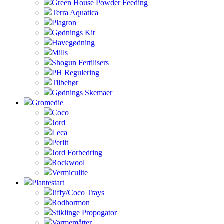
Green House Powder Feeding
Terra Aquatica
Plagron
Gødnings Kit
Havegødning
Mills
Shogun Fertilisers
PH Regulering
Tilbehør
Gødnings Skemaer
Gromedie
Coco
Jord
Leca
Perlit
Jord Forbedring
Rockwool
Vermiculite
Plantestart
Jiffy/Coco Trays
Rodhormon
Stiklinge Propogator
Varmemåtter