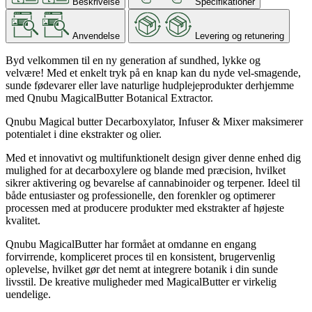
Beskrivelse
Specifikationer
Anvendelse
Levering og retunering
Byd velkommen til en ny generation af sundhed, lykke og
velvære!
Med et enkelt tryk på en knap kan du nyde vel-smagende,
sunde fødevarer eller lave naturlige hudplejeprodukter derhjemme
med Qnubu MagicalButter Botanical Extractor.
Qnubu Magical butter Decarboxylator, Infuser & Mixer maksimerer
potentialet i dine ekstrakter og olier.
Med et innovativt og multifunktionelt design giver denne enhed dig
mulighed for at decarboxylere og blande med præcision, hvilket
sikrer aktivering og bevarelse af cannabinoider og terpener. Ideel til
både entusiaster og professionelle, den forenkler og optimerer
processen med at producere produkter med ekstrakter af højeste
kvalitet.
Qnubu MagicalButter har formået at omdanne en engang
forvirrende, kompliceret proces til en konsistent, brugervenlig
oplevelse, hvilket gør det nemt at integrere botanik i din sunde
livsstil.
De kreative muligheder med MagicalButter er virkelig
uendelige.