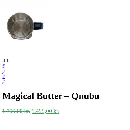
Magical Butter – Qnubu
Den
Den
1.799,00
kr.
1.499,00
kr.
oprindelige
aktuelle
pris
pris