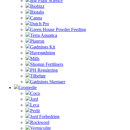
Big Plant Science
Biobizz
Biotabs
Canna
Dutch Pro
Green House Powder Feeding
Terra Aquatica
Plagron
Gødnings Kit
Havegødning
Mills
Shogun Fertilisers
PH Regulering
Tilbehør
Gødnings Skemaer
Gromedie
Coco
Jord
Leca
Perlit
Jord Forbedring
Rockwool
Vermiculite