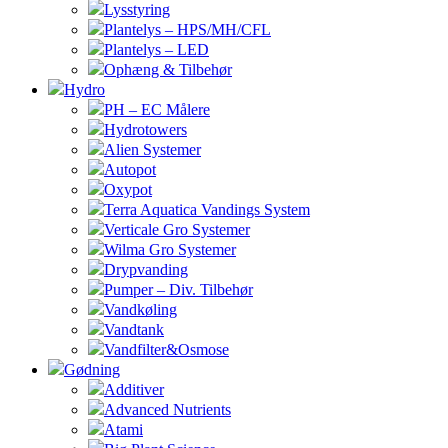
Lysstyring
Plantelys – HPS/MH/CFL
Plantelys – LED
Ophæng & Tilbehør
Hydro
PH – EC Målere
Hydrotowers
Alien Systemer
Autopot
Oxypot
Terra Aquatica Vandings System
Verticale Gro Systemer
Wilma Gro Systemer
Drypvanding
Pumper – Div. Tilbehør
Vandkøling
Vandtank
Vandfilter&Osmose
Gødning
Additiver
Advanced Nutrients
Atami