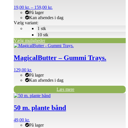
varianter.
Prisinterval:
19,00
kr.
–
159,00
kr.
Mulighederne
19,00 kr.
På lager
kan
til
Kan afsendes i dag
vælges
159,00 kr.
Vælg variant:
på
1 stk
varesiden
10 stk
Vælg muligheder
MagicalButter – Gummi Trays.
129,00
kr.
På lager
Kan afsendes i dag
Læs mere
50 m. plante bånd
49,00
kr.
På lager