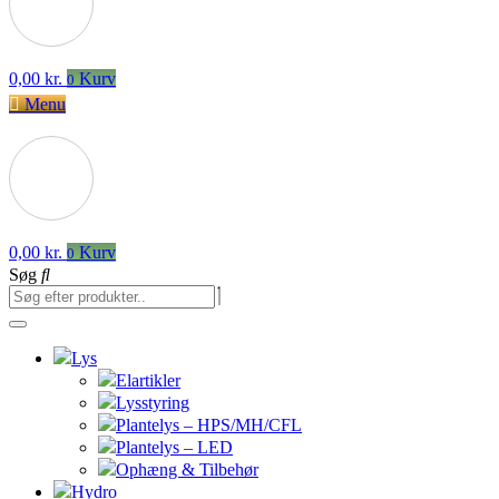
0,00
kr.
Kurv
0
Menu
0,00
kr.
Kurv
0
Søg
Lys
Elartikler
Lysstyring
Plantelys – HPS/MH/CFL
Plantelys – LED
Ophæng & Tilbehør
Hydro