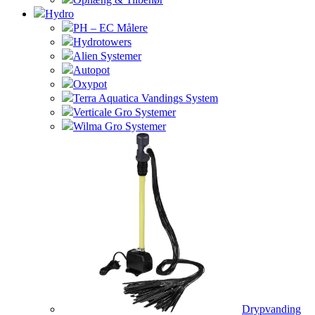
Hydro
PH – EC Målere
Hydrotowers
Alien Systemer
Autopot
Oxypot
Terra Aquatica Vandings System
Verticale Gro Systemer
Wilma Gro Systemer
Drypvanding