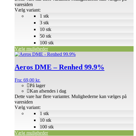
varesiden
Vælg variant:
1 stk
3 stk
10 stk
50 stk
100 stk
Vælg muligheder
Aeros DME – Renhed 99.9%
Fra:
69,00
kr.
På lager
Kan afsendes i dag
Dette vare har flere varianter. Mulighederne kan vælges på
varesiden
Vælg variant:
1 stk
10 stk
100 stk
Vælg muligheder