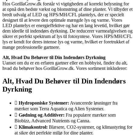
Hos GorillaGrow.dk forstår vi vigtigheden af korrekt belysning for
at opnå den bedste vækst og blomstring af dine planter. Vi tilbyder et
bredt udvalg af LED og HPS/MH/CFL plantelys, der er specielt
designet til at levere den optimale mængde lys og varme. Vores
LED plantelys er energieffektive og har en lang levetid, hvilket gør
dem ideelle til indendørs dyrkning. De reducerer varmeafgivelsen og
sikrer et perfekt spektrum af lys til fotosyntese. Vores HPS/MH/CFL
lys er kendt for deres intense lys og varme, hvilket er foretrukket af
mange professionelle gartnere.
Alt, Hvad Du Behøver til Din Indendørs Dyrkning
Uanset om du er en erfaren gartner eller en hobbyist, finder du alt,
hvad du behøver hos GorillaGrow.dk. Vores sortiment inkluderer:
Alt, Hvad Du Behøver til Din Indendørs
Dyrkning
Hydroponiske Systemer:
Avancerede løsninger fra
mærker som Terra Aquatica og Alien Systemer.
Gødning og Additiver:
Fra populære mærker som
Biobizz, Advanced Nutrients og Canna.
Klimakontrol:
Blæsere, CO2-systemer, og klimastyring for
at sikre det perfekte miljø for dine planter.