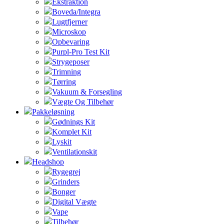
Ekstraktion
Boveda/Integra
Lugtfjerner
Microskop
Opbevaring
Purpl-Pro Test Kit
Strygeposer
Trimning
Tørring
Vakuum & Forsegling
Vægte Og Tilbehør
Pakkeløsning
Gødnings Kit
Komplet Kit
Lyskit
Ventilationskit
Headshop
Rygegrej
Grinders
Bonger
Digital Vægte
Vape
Tilbehør