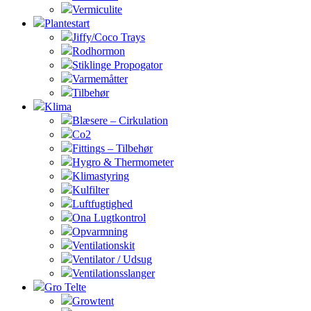
Vermiculite
Plantestart
Jiffy/Coco Trays
Rodhormon
Stiklinge Propogator
Varmemåtter
Tilbehør
Klima
Blæsere – Cirkulation
Co2
Fittings – Tilbehør
Hygro & Thermometer
Klimastyring
Kulfilter
Luftfugtighed
Ona Lugtkontrol
Opvarmning
Ventilationskit
Ventilator / Udsug
Ventilationsslanger
Gro Telte
Growtent