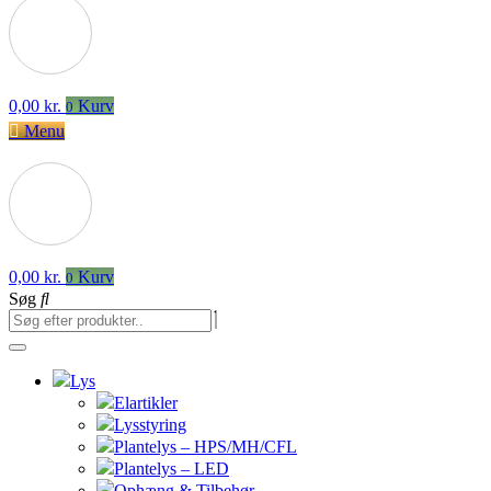
0,00
kr.
Kurv
0
Menu
0,00
kr.
Kurv
0
Søg
Lys
Elartikler
Lysstyring
Plantelys – HPS/MH/CFL
Plantelys – LED
Ophæng & Tilbehør