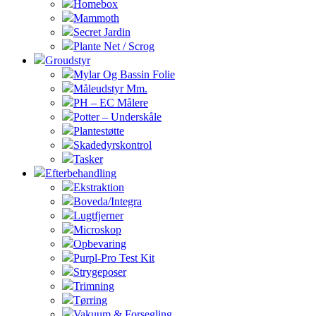
Homebox
Mammoth
Secret Jardin
Plante Net / Scrog
Groudstyr
Mylar Og Bassin Folie
Måleudstyr Mm.
PH – EC Målere
Potter – Underskåle
Plantestøtte
Skadedyrskontrol
Tasker
Efterbehandling
Ekstraktion
Boveda/Integra
Lugtfjerner
Microskop
Opbevaring
Purpl-Pro Test Kit
Strygeposer
Trimning
Tørring
Vakuum & Forsegling