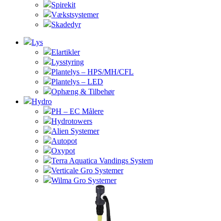
Spirekit
Vækstsystemer
Skadedyr
Lys
Elartikler
Lysstyring
Plantelys – HPS/MH/CFL
Plantelys – LED
Ophæng & Tilbehør
Hydro
PH – EC Målere
Hydrotowers
Alien Systemer
Autopot
Oxypot
Terra Aquatica Vandings System
Verticale Gro Systemer
Wilma Gro Systemer