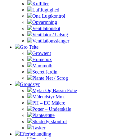
Kulfilter
Luftfugtighed
Ona Lugtkontrol
Opvarmning
Ventilationskit
Ventilator / Udsug
Ventilationsslanger
Gro Telte
Growtent
Homebox
Mammoth
Secret Jardin
Plante Net / Scrog
Groudstyr
Mylar Og Bassin Folie
Måleudstyr Mm.
PH – EC Målere
Potter – Underskåle
Plantestøtte
Skadedyrskontrol
Tasker
Efterbehandling