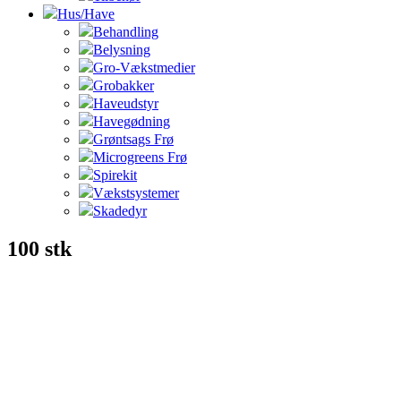
Hus/Have
Behandling
Belysning
Gro-Vækstmedier
Grobakker
Haveudstyr
Havegødning
Grøntsags Frø
Microgreens Frø
Spirekit
Vækstsystemer
Skadedyr
100 stk