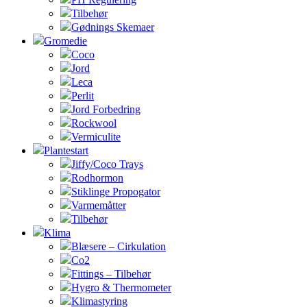
Tilbehør
Gødnings Skemaer
Gromedie
Coco
Jord
Leca
Perlit
Jord Forbedring
Rockwool
Vermiculite
Plantestart
Jiffy/Coco Trays
Rodhormon
Stiklinge Propogator
Varmemåtter
Tilbehør
Klima
Blæsere – Cirkulation
Co2
Fittings – Tilbehør
Hygro & Thermometer
Klimastyring