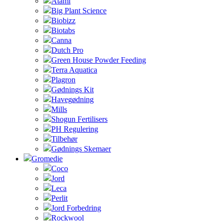
Atami
Big Plant Science
Biobizz
Biotabs
Canna
Dutch Pro
Green House Powder Feeding
Terra Aquatica
Plagron
Gødnings Kit
Havegødning
Mills
Shogun Fertilisers
PH Regulering
Tilbehør
Gødnings Skemaer
Gromedie
Coco
Jord
Leca
Perlit
Jord Forbedring
Rockwool