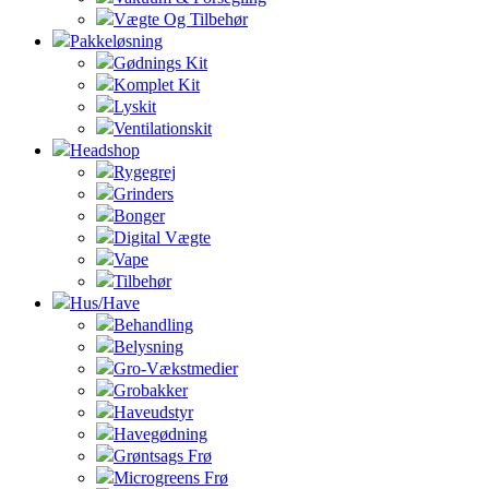
Vægte Og Tilbehør
Pakkeløsning
Gødnings Kit
Komplet Kit
Lyskit
Ventilationskit
Headshop
Rygegrej
Grinders
Bonger
Digital Vægte
Vape
Tilbehør
Hus/Have
Behandling
Belysning
Gro-Vækstmedier
Grobakker
Haveudstyr
Havegødning
Grøntsags Frø
Microgreens Frø