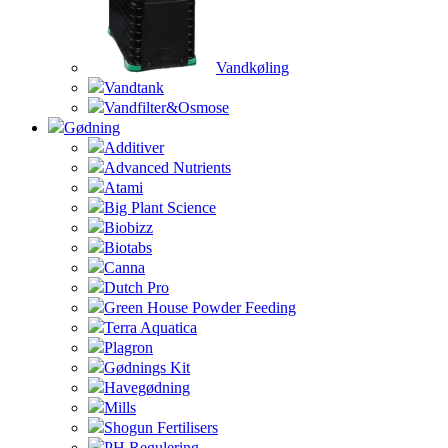
Vandkøling
Vandtank
Vandfilter&Osmose
Gødning
Additiver
Advanced Nutrients
Atami
Big Plant Science
Biobizz
Biotabs
Canna
Dutch Pro
Green House Powder Feeding
Terra Aquatica
Plagron
Gødnings Kit
Havegødning
Mills
Shogun Fertilisers
PH Regulering