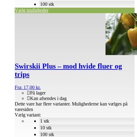
100 stk
Vælg muligheder
Swirskii Plus – mod hvide fluer og
trips
Fra:
17,00
kr.
På lager
Kan afsendes i dag
Dette vare har flere varianter. Mulighederne kan vælges på
varesiden
Vælg variant:
1 stk
10 stk
100 stk