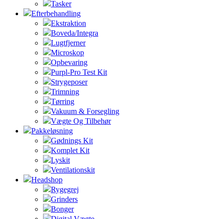
Tasker
Efterbehandling
Ekstraktion
Boveda/Integra
Lugtfjerner
Microskop
Opbevaring
Purpl-Pro Test Kit
Strygeposer
Trimning
Tørring
Vakuum & Forsegling
Vægte Og Tilbehør
Pakkeløsning
Gødnings Kit
Komplet Kit
Lyskit
Ventilationskit
Headshop
Rygegrej
Grinders
Bonger
Digital Vægte