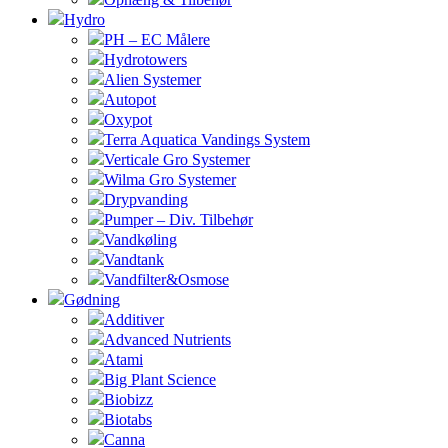
Hydro
PH – EC Målere
Hydrotowers
Alien Systemer
Autopot
Oxypot
Terra Aquatica Vandings System
Verticale Gro Systemer
Wilma Gro Systemer
Drypvanding
Pumper – Div. Tilbehør
Vandkøling
Vandtank
Vandfilter&Osmose
Gødning
Additiver
Advanced Nutrients
Atami
Big Plant Science
Biobizz
Biotabs
Canna