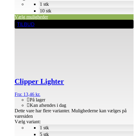
1 stk
10 stk
Vælg muligheder
TILBUD
Clipper Lighter
Fra:
13,46
kr.
På lager
Kan afsendes i dag
Dette vare har flere varianter. Mulighederne kan vælges på
varesiden
Vælg variant:
1 stk
5 stk