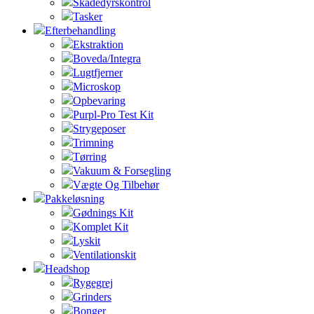
Skadedyrskontrol
Tasker
Efterbehandling
Ekstraktion
Boveda/Integra
Lugtfjerner
Microskop
Opbevaring
Purpl-Pro Test Kit
Strygeposer
Trimning
Tørring
Vakuum & Forsegling
Vægte Og Tilbehør
Pakkeløsning
Gødnings Kit
Komplet Kit
Lyskit
Ventilationskit
Headshop
Rygegrej
Grinders
Bonger