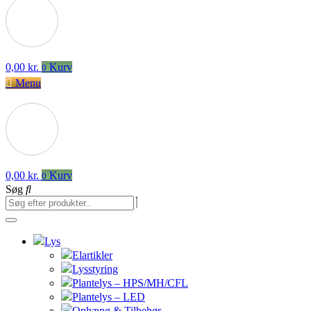
0,00
kr.
Kurv
0
Menu
0,00
kr.
Kurv
0
Søg
Lys
Elartikler
Lysstyring
Plantelys – HPS/MH/CFL
Plantelys – LED
Ophæng & Tilbehør