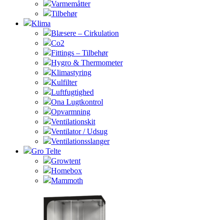
Varmemåtter
Tilbehør
Klima
Blæsere – Cirkulation
Co2
Fittings – Tilbehør
Hygro & Thermometer
Klimastyring
Kulfilter
Luftfugtighed
Ona Lugtkontrol
Opvarmning
Ventilationskit
Ventilator / Udsug
Ventilationsslanger
Gro Telte
Growtent
Homebox
Mammoth