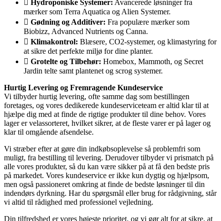
Hydroponiske Systemer:
Avancerede løsninger fra
mærker som Terra Aquatica og Alien Systemer.
Gødning og Additiver:
Fra populære mærker som
Biobizz, Advanced Nutrients og Canna.
Klimakontrol:
Blæsere, CO2-systemer, og klimastyring for
at sikre det perfekte miljø for dine planter.
Grotelte og Tilbehør:
Homebox, Mammoth, og Secret
Jardin telte samt plantenet og scrog systemer.
Hurtig Levering og Fremragende Kundeservice
Vi tilbyder hurtig levering, ofte samme dag som bestillingen
foretages, og vores dedikerede kundeserviceteam er altid klar til at
hjælpe dig med at finde de rigtige produkter til dine behov. Vores
lager er velassorteret, hvilket sikrer, at de fleste varer er på lager og
klar til omgående afsendelse.
Vi stræber efter at gøre din indkøbsoplevelse så problemfri som
muligt, fra bestilling til levering. Derudover tilbyder vi prismatch på
alle vores produkter, så du kan være sikker på at få den bedste pris
på markedet. Vores kundeservice er ikke kun dygtig og hjælpsom,
men også passioneret omkring at finde de bedste løsninger til din
indendørs dyrkning. Har du spørgsmål eller brug for rådgivning, står
vi altid til rådighed med professionel vejledning.
Din tilfredshed er vores højeste prioritet, og vi gør alt for at sikre, at