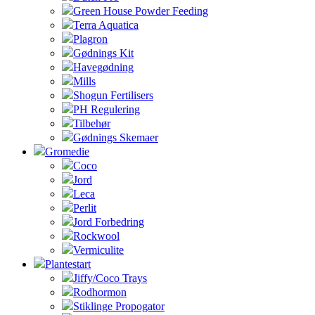
Green House Powder Feeding
Terra Aquatica
Plagron
Gødnings Kit
Havegødning
Mills
Shogun Fertilisers
PH Regulering
Tilbehør
Gødnings Skemaer
Gromedie
Coco
Jord
Leca
Perlit
Jord Forbedring
Rockwool
Vermiculite
Plantestart
Jiffy/Coco Trays
Rodhormon
Stiklinge Propogator