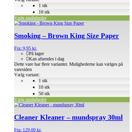
1 stk
10 stk
Vælg muligheder
Smoking – Brown King Size Paper
Fra:
9,95
kr.
På lager
Kan afsendes i dag
Dette vare har flere varianter. Mulighederne kan vælges på
varesiden
Vælg variant:
1 stk
10 stk
50 stk
Vælg muligheder
Cleaner Kleaner – mundspray 30ml
Fra:
129,00
kr.