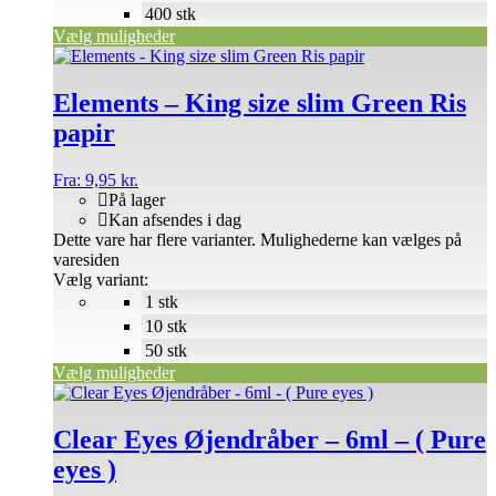
400 stk
Vælg muligheder
Elements – King size slim Green Ris
papir
Fra:
9,95
kr.
På lager
Kan afsendes i dag
Dette vare har flere varianter. Mulighederne kan vælges på
varesiden
Vælg variant:
1 stk
10 stk
50 stk
Vælg muligheder
Clear Eyes Øjendråber – 6ml – ( Pure
eyes )