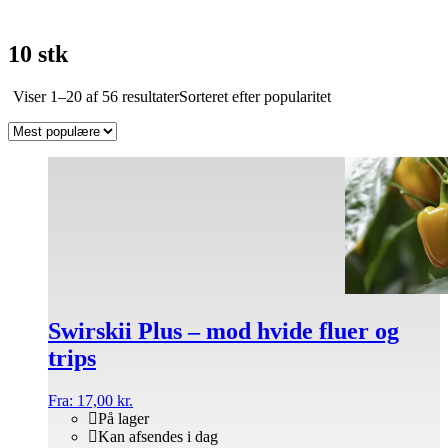
10 stk
Viser 1–20 af 56 resultater
Sorteret efter popularitet
Swirskii Plus – mod hvide fluer og
trips
Fra:
17,00
kr.
På lager
Kan afsendes i dag