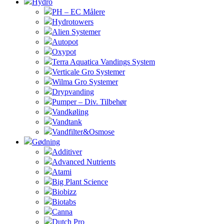
Hydro
PH – EC Målere
Hydrotowers
Alien Systemer
Autopot
Oxypot
Terra Aquatica Vandings System
Verticale Gro Systemer
Wilma Gro Systemer
Drypvanding
Pumper – Div. Tilbehør
Vandkøling
Vandtank
Vandfilter&Osmose
Gødning
Additiver
Advanced Nutrients
Atami
Big Plant Science
Biobizz
Biotabs
Canna
Dutch Pro