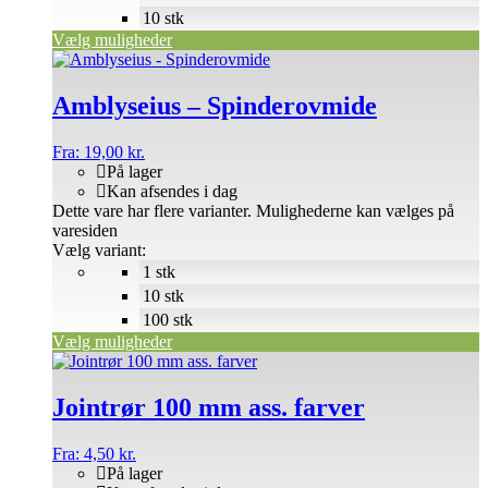
10 stk
Vælg muligheder
Amblyseius – Spinderovmide
Fra:
19,00
kr.
På lager
Kan afsendes i dag
Dette vare har flere varianter. Mulighederne kan vælges på
varesiden
Vælg variant:
1 stk
10 stk
100 stk
Vælg muligheder
Jointrør 100 mm ass. farver
Fra:
4,50
kr.
På lager