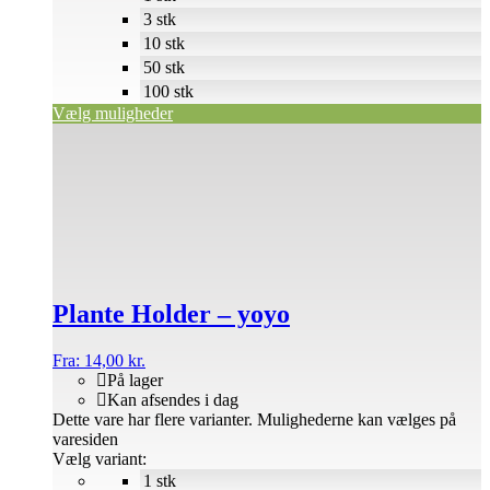
3 stk
10 stk
50 stk
100 stk
Vælg muligheder
Plante Holder – yoyo
Fra:
14,00
kr.
På lager
Kan afsendes i dag
Dette vare har flere varianter. Mulighederne kan vælges på
varesiden
Vælg variant:
1 stk