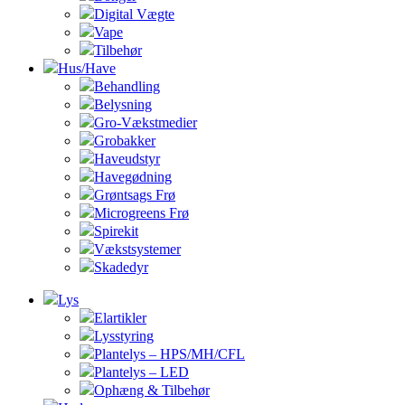
Digital Vægte
Vape
Tilbehør
Hus/Have
Behandling
Belysning
Gro-Vækstmedier
Grobakker
Haveudstyr
Havegødning
Grøntsags Frø
Microgreens Frø
Spirekit
Vækstsystemer
Skadedyr
Lys
Elartikler
Lysstyring
Plantelys – HPS/MH/CFL
Plantelys – LED
Ophæng & Tilbehør