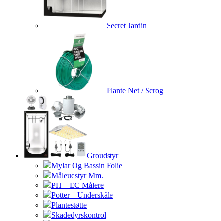
Secret Jardin
Plante Net / Scrog
Groudstyr
Mylar Og Bassin Folie
Måleudstyr Mm.
PH – EC Målere
Potter – Underskåle
Plantestøtte
Skadedyrskontrol