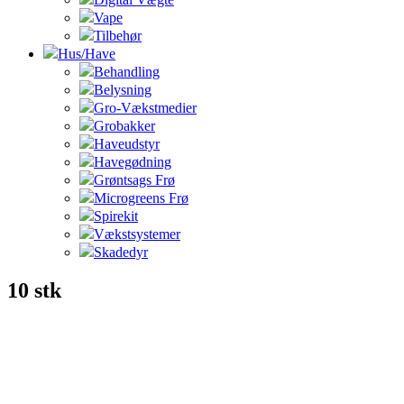
Vape
Tilbehør
Hus/Have
Behandling
Belysning
Gro-Vækstmedier
Grobakker
Haveudstyr
Havegødning
Grøntsags Frø
Microgreens Frø
Spirekit
Vækstsystemer
Skadedyr
10 stk