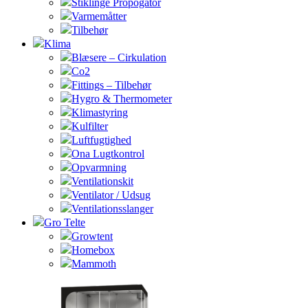
Stiklinge Propogator
Varmemåtter
Tilbehør
Klima
Blæsere – Cirkulation
Co2
Fittings – Tilbehør
Hygro & Thermometer
Klimastyring
Kulfilter
Luftfugtighed
Ona Lugtkontrol
Opvarmning
Ventilationskit
Ventilator / Udsug
Ventilationsslanger
Gro Telte
Growtent
Homebox
Mammoth