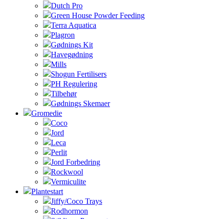
Dutch Pro
Green House Powder Feeding
Terra Aquatica
Plagron
Gødnings Kit
Havegødning
Mills
Shogun Fertilisers
PH Regulering
Tilbehør
Gødnings Skemaer
Gromedie
Coco
Jord
Leca
Perlit
Jord Forbedring
Rockwool
Vermiculite
Plantestart
Jiffy/Coco Trays
Rodhormon