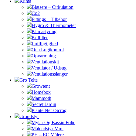
Klima
Blæsere – Cirkulation
Co2
Fittings – Tilbehør
Hygro & Thermometer
Klimastyring
Kulfilter
Luftfugtighed
Ona Lugtkontrol
Opvarmning
Ventilationskit
Ventilator / Udsug
Ventilationsslanger
Gro Telte
Growtent
Homebox
Mammoth
Secret Jardin
Plante Net / Scrog
Groudstyr
Mylar Og Bassin Folie
Måleudstyr Mm.
PH – EC Målere