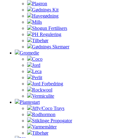
Plagron
Gødnings Kit
Havegødning
Mills
Shogun Fertilisers
PH Regulering
Tilbehør
Gødnings Skemaer
Gromedie
Coco
Jord
Leca
Perlit
Jord Forbedring
Rockwool
Vermiculite
Plantestart
Jiffy/Coco Trays
Rodhormon
Stiklinge Propogator
Varmemåtter
Tilbehør