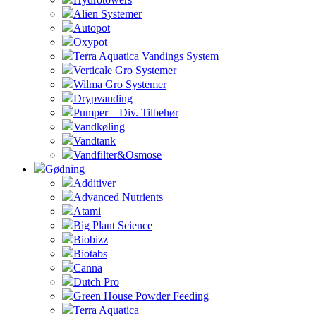
Alien Systemer
Autopot
Oxypot
Terra Aquatica Vandings System
Verticale Gro Systemer
Wilma Gro Systemer
Drypvanding
Pumper – Div. Tilbehør
Vandkøling
Vandtank
Vandfilter&Osmose
Gødning
Additiver
Advanced Nutrients
Atami
Big Plant Science
Biobizz
Biotabs
Canna
Dutch Pro
Green House Powder Feeding
Terra Aquatica