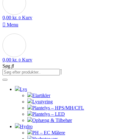
0,00
kr.
Kurv
0
Menu
0,00
kr.
Kurv
0
Søg
Lys
Elartikler
Lysstyring
Plantelys – HPS/MH/CFL
Plantelys – LED
Ophæng & Tilbehør
Hydro
PH – EC Målere
Hydrotowers