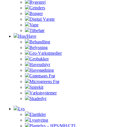
Rygegrej
Grinders
Bonger
Digital Vægte
Vape
Tilbehør
Hus/Have
Behandling
Belysning
Gro-Vækstmedier
Grobakker
Haveudstyr
Havegødning
Grøntsags Frø
Microgreens Frø
Spirekit
Vækstsystemer
Skadedyr
Lys
Elartikler
Lysstyring
Plantelys – HPS/MH/CFL