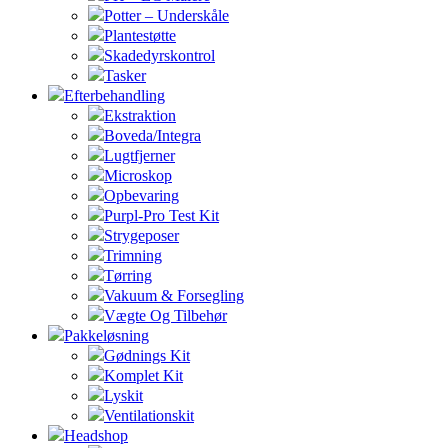
Potter – Underskåle
Plantestøtte
Skadedyrskontrol
Tasker
Efterbehandling
Ekstraktion
Boveda/Integra
Lugtfjerner
Microskop
Opbevaring
Purpl-Pro Test Kit
Strygeposer
Trimning
Tørring
Vakuum & Forsegling
Vægte Og Tilbehør
Pakkeløsning
Gødnings Kit
Komplet Kit
Lyskit
Ventilationskit
Headshop