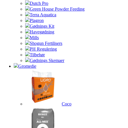
Dutch Pro
Green House Powder Feeding
Terra Aquatica
Plagron
Gødnings Kit
Havegødning
Mills
Shogun Fertilisers
PH Regulering
Tilbehør
Gødnings Skemaer
Gromedie
Coco