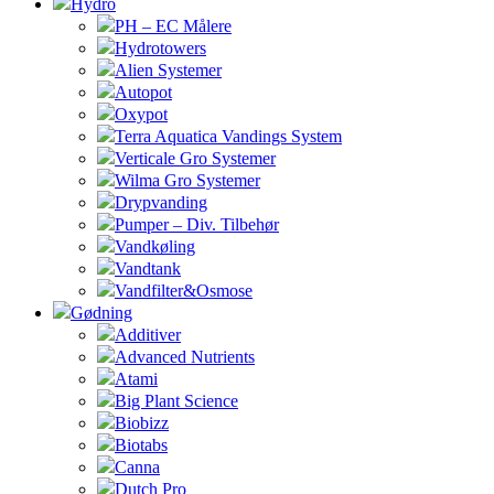
Hydro
PH – EC Målere
Hydrotowers
Alien Systemer
Autopot
Oxypot
Terra Aquatica Vandings System
Verticale Gro Systemer
Wilma Gro Systemer
Drypvanding
Pumper – Div. Tilbehør
Vandkøling
Vandtank
Vandfilter&Osmose
Gødning
Additiver
Advanced Nutrients
Atami
Big Plant Science
Biobizz
Biotabs
Canna
Dutch Pro