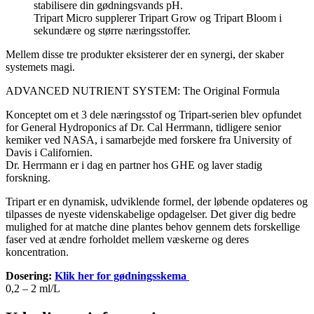
stabilisere din gødningsvands pH.
Tripart Micro supplerer Tripart Grow og Tripart Bloom i
sekundære og større næringsstoffer.
Mellem disse tre produkter eksisterer der en synergi, der skaber
systemets magi.
ADVANCED NUTRIENT SYSTEM: The Original Formula
Konceptet om et 3 dele næringsstof og Tripart-serien blev opfundet
for General Hydroponics af Dr. Cal Herrmann, tidligere senior
kemiker ved NASA, i samarbejde med forskere fra University of
Davis i Californien.
Dr. Herrmann er i dag en partner hos GHE og laver stadig
forskning.
Tripart er en dynamisk, udviklende formel, der løbende opdateres og
tilpasses de nyeste videnskabelige opdagelser. Det giver dig bedre
mulighed for at matche dine plantes behov gennem dets forskellige
faser ved at ændre forholdet mellem væskerne og deres
koncentration.
Dosering:
Klik her for gødningsskema
0,2 – 2 ml/L