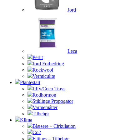
Jord
Leca
Perlit
Jord Forbedring
Rockwool
Vermiculite
Plantestart
Jiffy/Coco Trays
Rodhormon
Stiklinge Propogator
Varmemåtter
Tilbehør
Klima
Blæsere – Cirkulation
Co2
Fittings – Tilbehør