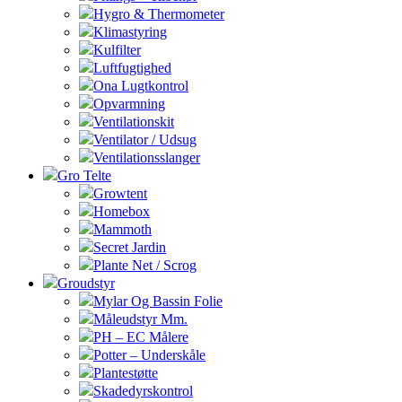
Hygro & Thermometer
Klimastyring
Kulfilter
Luftfugtighed
Ona Lugtkontrol
Opvarmning
Ventilationskit
Ventilator / Udsug
Ventilationsslanger
Gro Telte
Growtent
Homebox
Mammoth
Secret Jardin
Plante Net / Scrog
Groudstyr
Mylar Og Bassin Folie
Måleudstyr Mm.
PH – EC Målere
Potter – Underskåle
Plantestøtte
Skadedyrskontrol