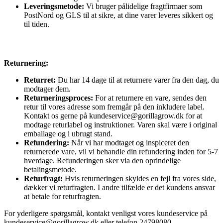
Leveringsmetode:
Vi bruger pålidelige fragtfirmaer som
PostNord og GLS til at sikre, at dine varer leveres sikkert og
til tiden.
Returnering:
Returret:
Du har 14 dage til at returnere varer fra den dag, du
modtager dem.
Returneringsproces:
For at returnere en vare, sendes den
retur til vores adresse som fremgår på den inkludere label.
Kontakt os gerne på kundeservice@gorillagrow.dk for at
modtage returlabel og instruktioner. Varen skal være i original
emballage og i ubrugt stand.
Refundering:
Når vi har modtaget og inspiceret den
returnerede vare, vil vi behandle din refundering inden for 5-7
hverdage. Refunderingen sker via den oprindelige
betalingsmetode.
Returfragt:
Hvis returneringen skyldes en fejl fra vores side,
dækker vi returfragten. I andre tilfælde er det kundens ansvar
at betale for returfragten.
For yderligere spørgsmål, kontakt venligst vores kundeservice på
kundeservice@gorillagrow.dk eller telefon 24798080.