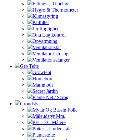
Fittings – Tilbehør
Hygro & Thermometer
Klimastyring
Kulfilter
Luftfugtighed
Ona Lugtkontrol
Opvarmning
Ventilationskit
Ventilator / Udsug
Ventilationsslanger
Gro Telte
Growtent
Homebox
Mammoth
Secret Jardin
Plante Net / Scrog
Groudstyr
Mylar Og Bassin Folie
Måleudstyr Mm.
PH – EC Målere
Potter – Underskåle
Plantestøtte