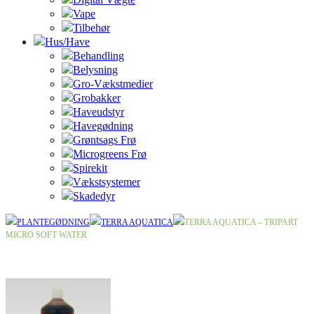
Vape
Tilbehør
Hus/Have
Behandling
Belysning
Gro-Vækstmedier
Grobakker
Haveudstyr
Havegødning
Grøntsags Frø
Microgreens Frø
Spirekit
Vækstsystemer
Skadedyr
PLANTEGØDNING
TERRA AQUATICA
TERRA AQUATICA – TRIPART
MICRO SOFT WATER