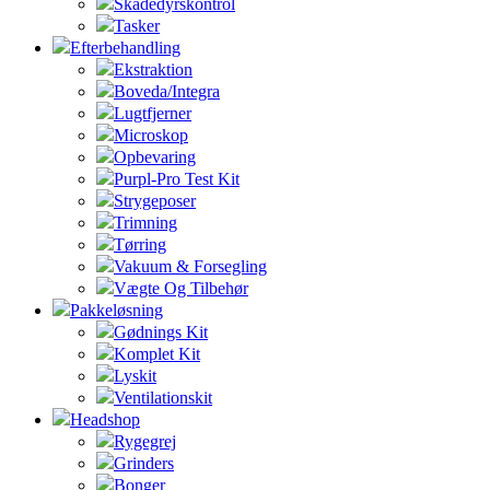
Skadedyrskontrol
Tasker
Efterbehandling
Ekstraktion
Boveda/Integra
Lugtfjerner
Microskop
Opbevaring
Purpl-Pro Test Kit
Strygeposer
Trimning
Tørring
Vakuum & Forsegling
Vægte Og Tilbehør
Pakkeløsning
Gødnings Kit
Komplet Kit
Lyskit
Ventilationskit
Headshop
Rygegrej
Grinders
Bonger