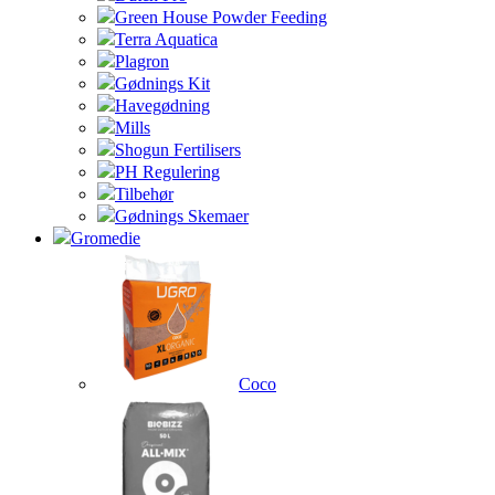
Green House Powder Feeding
Terra Aquatica
Plagron
Gødnings Kit
Havegødning
Mills
Shogun Fertilisers
PH Regulering
Tilbehør
Gødnings Skemaer
Gromedie
Coco