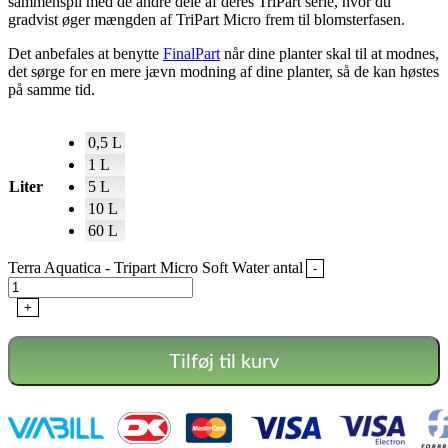
sammenspil med de andre dele af deres TriPart serie, hvor du
gradvist øger mængden af TriPart Micro frem til blomsterfasen.
Det anbefales at benytte
FinalPart
når dine planter skal til at modnes,
det sørge for en mere jævn modning af dine planter, så de kan høstes
på samme tid.
0,5 L
1 L
Liter
5 L
10 L
60 L
Terra Aquatica - Tripart Micro Soft Water antal
-
+
Tilføj til kurv