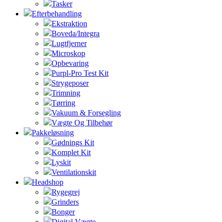
Tasker
Efterbehandling
Ekstraktion
Boveda/Integra
Lugtfjerner
Microskop
Opbevaring
Purpl-Pro Test Kit
Strygeposer
Trimning
Tørring
Vakuum & Forsegling
Vægte Og Tilbehør
Pakkeløsning
Gødnings Kit
Komplet Kit
Lyskit
Ventilationskit
Headshop
Rygegrej
Grinders
Bonger
Digital Vægte