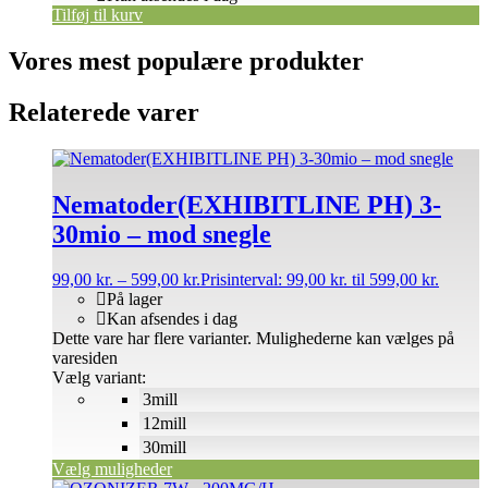
Tilføj til kurv
Vores mest populære produkter
Relaterede varer
Nematoder(EXHIBITLINE PH) 3-
30mio – mod snegle
99,00
kr.
–
599,00
kr.
Prisinterval: 99,00 kr. til 599,00 kr.
På lager
Kan afsendes i dag
Dette vare har flere varianter. Mulighederne kan vælges på
varesiden
Vælg variant:
3mill
12mill
30mill
Vælg muligheder