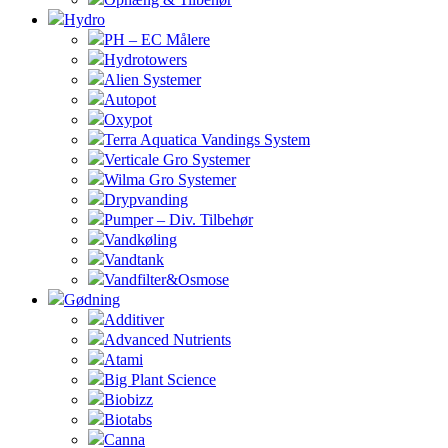
Hydro
PH – EC Målere
Hydrotowers
Alien Systemer
Autopot
Oxypot
Terra Aquatica Vandings System
Verticale Gro Systemer
Wilma Gro Systemer
Drypvanding
Pumper – Div. Tilbehør
Vandkøling
Vandtank
Vandfilter&Osmose
Gødning
Additiver
Advanced Nutrients
Atami
Big Plant Science
Biobizz
Biotabs
Canna