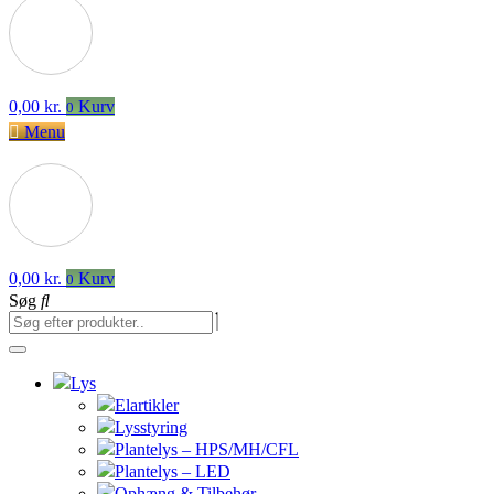
0,00
kr.
Kurv
0
Menu
0,00
kr.
Kurv
0
Søg
Lys
Elartikler
Lysstyring
Plantelys – HPS/MH/CFL
Plantelys – LED
Ophæng & Tilbehør