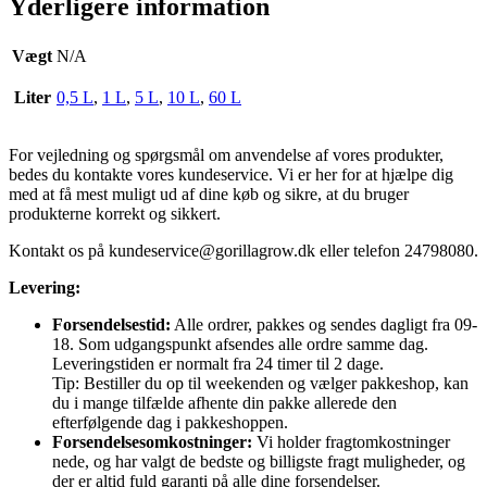
Yderligere information
Vægt
N/A
Liter
0,5 L
,
1 L
,
5 L
,
10 L
,
60 L
For vejledning og spørgsmål om anvendelse af vores produkter,
bedes du kontakte vores kundeservice. Vi er her for at hjælpe dig
med at få mest muligt ud af dine køb og sikre, at du bruger
produkterne korrekt og sikkert.
Kontakt os på
kundeservice@gorillagrow.dk
eller telefon 24798080.
Levering:
Forsendelsestid:
Alle ordrer, pakkes og sendes dagligt fra 09-
18. Som udgangspunkt afsendes alle ordre samme dag.
Leveringstiden er normalt fra 24 timer til 2 dage.
Tip: Bestiller du op til weekenden og vælger pakkeshop, kan
du i mange tilfælde afhente din pakke allerede den
efterfølgende dag i pakkeshoppen.
Forsendelsesomkostninger:
Vi holder fragtomkostninger
nede, og har valgt de bedste og billigste fragt muligheder, og
der er altid fuld garanti på alle dine forsendelser.