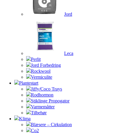
Jord
Leca
Perlit
Jord Forbedring
Rockwool
Vermiculite
Plantestart
Jiffy/Coco Trays
Rodhormon
Stiklinge Propogator
Varmemåtter
Tilbehør
Klima
Blæsere – Cirkulation
Co2