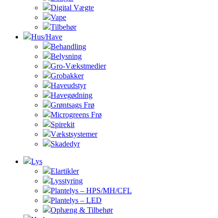
Digital Vægte
Vape
Tilbehør
Hus/Have
Behandling
Belysning
Gro-Vækstmedier
Grobakker
Haveudstyr
Havegødning
Grøntsags Frø
Microgreens Frø
Spirekit
Vækstsystemer
Skadedyr
Lys
Elartikler
Lysstyring
Plantelys – HPS/MH/CFL
Plantelys – LED
Ophæng & Tilbehør