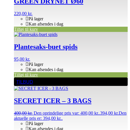
GREEN DRYNET Ø60
220,00
kr.
På lager
Kan afsendes i dag
Tilføj til kurv
Plantesaks-buet spids
95,00
kr.
På lager
Kan afsendes i dag
Tilføj til kurv
TILBUD
SECRET ICER – 3 BAGS
400,00
kr.
Den oprindelige pris var: 400,00 kr..
394,00
kr.
Den
aktuelle pris er: 394,00 kr..
På lager
Kan afsendes i dag