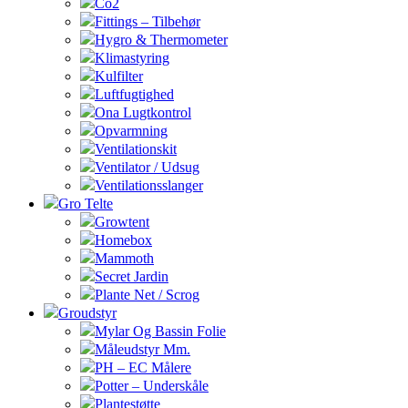
Co2
Fittings – Tilbehør
Hygro & Thermometer
Klimastyring
Kulfilter
Luftfugtighed
Ona Lugtkontrol
Opvarmning
Ventilationskit
Ventilator / Udsug
Ventilationsslanger
Gro Telte
Growtent
Homebox
Mammoth
Secret Jardin
Plante Net / Scrog
Groudstyr
Mylar Og Bassin Folie
Måleudstyr Mm.
PH – EC Målere
Potter – Underskåle
Plantestøtte