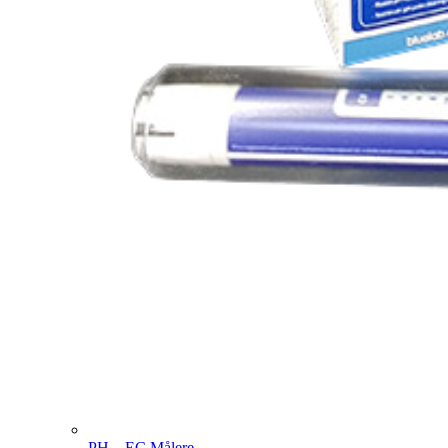
PH – EC Målere