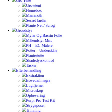
Gro Telte
Growtent
Homebox
Mammoth
Secret Jardin
Plante Net / Scrog
Groudstyr
Mylar Og Bassin Folie
Måleudstyr Mm.
PH – EC Målere
Potter – Underskåle
Plantestøtte
Skadedyrskontrol
Tasker
Efterbehandling
Ekstraktion
Boveda/Integra
Lugtfjerner
Microskop
Opbevaring
Purpl-Pro Test Kit
Strygeposer
Trimning