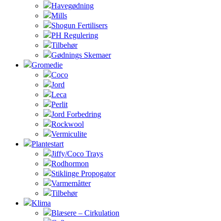
Havegødning
Mills
Shogun Fertilisers
PH Regulering
Tilbehør
Gødnings Skemaer
Gromedie
Coco
Jord
Leca
Perlit
Jord Forbedring
Rockwool
Vermiculite
Plantestart
Jiffy/Coco Trays
Rodhormon
Stiklinge Propogator
Varmemåtter
Tilbehør
Klima
Blæsere – Cirkulation