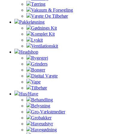
Tørring
Vakuum & Forsegling
Vægte Og Tilbehør
Pakkeløsning
Gødnings Kit
Komplet Kit
Lyskit
Ventilationskit
Headshop
Rygegrej
Grinders
Bonger
Digital Vægte
Vape
Tilbehør
Hus/Have
Behandling
Belysning
Gro-Vækstmedier
Grobakker
Haveudstyr
Havegødning