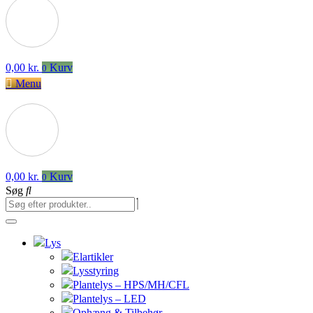
0,00
kr.
Kurv
0
Menu
0,00
kr.
Kurv
0
Søg
Lys
Elartikler
Lysstyring
Plantelys – HPS/MH/CFL
Plantelys – LED
Ophæng & Tilbehør