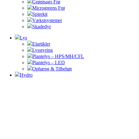
Grøntsags Frø
Microgreens Frø
Spirekit
Vækstsystemer
Skadedyr
Lys
Elartikler
Lysstyring
Plantelys – HPS/MH/CFL
Plantelys – LED
Ophæng & Tilbehør
Hydro