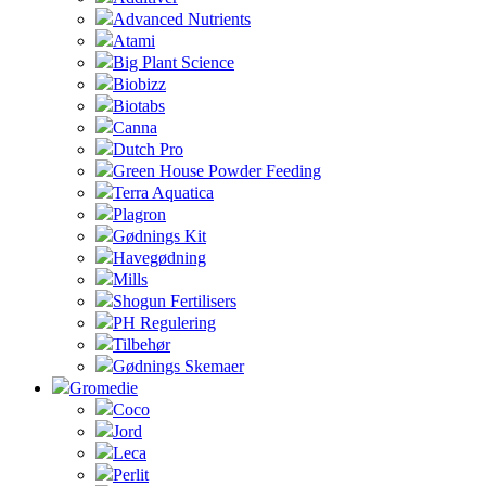
Advanced Nutrients
Atami
Big Plant Science
Biobizz
Biotabs
Canna
Dutch Pro
Green House Powder Feeding
Terra Aquatica
Plagron
Gødnings Kit
Havegødning
Mills
Shogun Fertilisers
PH Regulering
Tilbehør
Gødnings Skemaer
Gromedie
Coco
Jord
Leca
Perlit