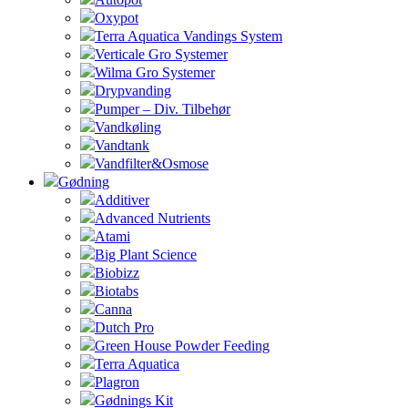
Oxypot
Terra Aquatica Vandings System
Verticale Gro Systemer
Wilma Gro Systemer
Drypvanding
Pumper – Div. Tilbehør
Vandkøling
Vandtank
Vandfilter&Osmose
Gødning
Additiver
Advanced Nutrients
Atami
Big Plant Science
Biobizz
Biotabs
Canna
Dutch Pro
Green House Powder Feeding
Terra Aquatica
Plagron
Gødnings Kit