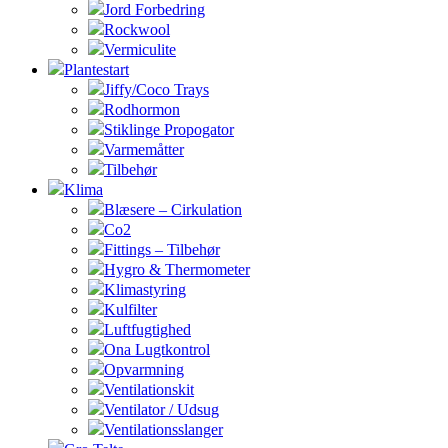
Jord Forbedring
Rockwool
Vermiculite
Plantestart
Jiffy/Coco Trays
Rodhormon
Stiklinge Propogator
Varmemåtter
Tilbehør
Klima
Blæsere – Cirkulation
Co2
Fittings – Tilbehør
Hygro & Thermometer
Klimastyring
Kulfilter
Luftfugtighed
Ona Lugtkontrol
Opvarmning
Ventilationskit
Ventilator / Udsug
Ventilationsslanger