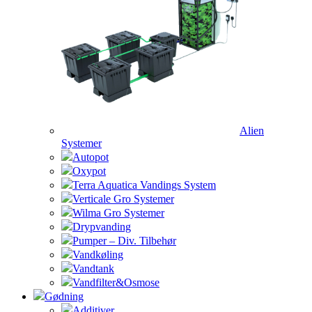
Alien
Systemer
Autopot
Oxypot
Terra Aquatica Vandings System
Verticale Gro Systemer
Wilma Gro Systemer
Drypvanding
Pumper – Div. Tilbehør
Vandkøling
Vandtank
Vandfilter&Osmose
Gødning
Additiver