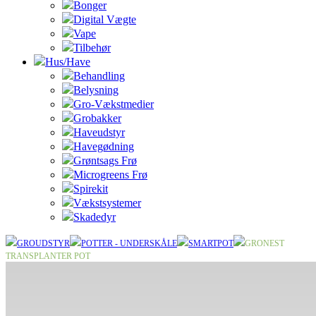
Bonger
Digital Vægte
Vape
Tilbehør
Hus/Have
Behandling
Belysning
Gro-Vækstmedier
Grobakker
Haveudstyr
Havegødning
Grøntsags Frø
Microgreens Frø
Spirekit
Vækstsystemer
Skadedyr
GROUDSTYR
POTTER - UNDERSKÅLE
SMARTPOT
GRONEST
TRANSPLANTER POT