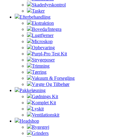
Skadedyrskontrol
Tasker
Efterbehandling
Ekstraktion
Boveda/Integra
Lugtfjerner
Microskop
Opbevaring
Purpl-Pro Test Kit
Strygeposer
Trimning
Tørring
Vakuum & Forsegling
Vægte Og Tilbehør
Pakkeløsning
Gødnings Kit
Komplet Kit
Lyskit
Ventilationskit
Headshop
Rygegrej
Grinders