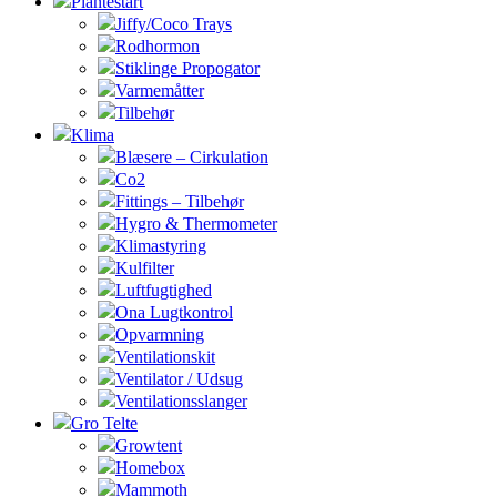
Plantestart
Jiffy/Coco Trays
Rodhormon
Stiklinge Propogator
Varmemåtter
Tilbehør
Klima
Blæsere – Cirkulation
Co2
Fittings – Tilbehør
Hygro & Thermometer
Klimastyring
Kulfilter
Luftfugtighed
Ona Lugtkontrol
Opvarmning
Ventilationskit
Ventilator / Udsug
Ventilationsslanger
Gro Telte
Growtent
Homebox
Mammoth