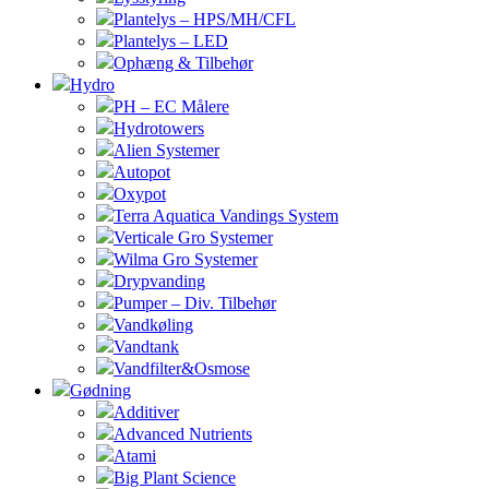
Plantelys – HPS/MH/CFL
Plantelys – LED
Ophæng & Tilbehør
Hydro
PH – EC Målere
Hydrotowers
Alien Systemer
Autopot
Oxypot
Terra Aquatica Vandings System
Verticale Gro Systemer
Wilma Gro Systemer
Drypvanding
Pumper – Div. Tilbehør
Vandkøling
Vandtank
Vandfilter&Osmose
Gødning
Additiver
Advanced Nutrients
Atami
Big Plant Science