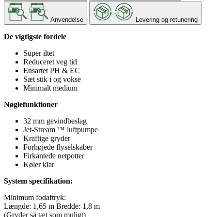
Anvendelse
Levering og retunering
De vigtigste fordele
Super iltet
Reduceret veg tid
Ensartet PH & EC
Sæt stik i og vokse
Minimalt medium
Nøglefunktioner
32 mm gevindbeslag
Jet-Stream ™ luftpumpe
Kraftige gryder
Forhøjede flyselskaber
Firkantede netpotter
Køler klar
System specifikation:
Minimum fodaftryk:
Længde: 1,65 m Bredde: 1,8 m
(Gryder så tæt som muligt)