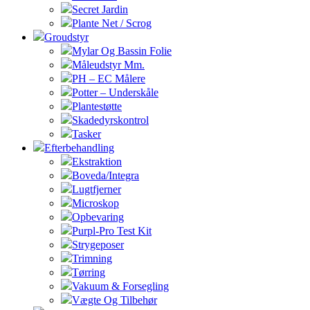
Secret Jardin
Plante Net / Scrog
Groudstyr
Mylar Og Bassin Folie
Måleudstyr Mm.
PH – EC Målere
Potter – Underskåle
Plantestøtte
Skadedyrskontrol
Tasker
Efterbehandling
Ekstraktion
Boveda/Integra
Lugtfjerner
Microskop
Opbevaring
Purpl-Pro Test Kit
Strygeposer
Trimning
Tørring
Vakuum & Forsegling
Vægte Og Tilbehør