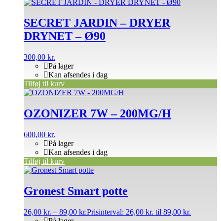
SECRET JARDIN – DRYER
DRYNET – Ø90
300,00
kr.
På lager
Kan afsendes i dag
Tilføj til kurv
OZONIZER 7W – 200MG/H
600,00
kr.
På lager
Kan afsendes i dag
Tilføj til kurv
Gronest Smart potte
26,00
kr.
–
89,00
kr.
Prisinterval: 26,00 kr. til 89,00 kr.
På lager