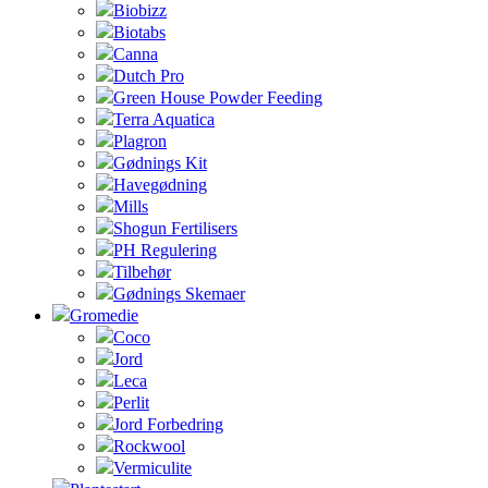
Biobizz
Biotabs
Canna
Dutch Pro
Green House Powder Feeding
Terra Aquatica
Plagron
Gødnings Kit
Havegødning
Mills
Shogun Fertilisers
PH Regulering
Tilbehør
Gødnings Skemaer
Gromedie
Coco
Jord
Leca
Perlit
Jord Forbedring
Rockwool
Vermiculite