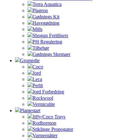
Terra Aquatica
Plagron
Gødnings Kit
Havegødning
Mills
Shogun Fertilisers
PH Regulering
Tilbehør
Gødnings Skemaer
Gromedie
Coco
Jord
Leca
Perlit
Jord Forbedring
Rockwool
Vermiculite
Plantestart
Jiffy/Coco Trays
Rodhormon
Stiklinge Propogator
Varmemåtter