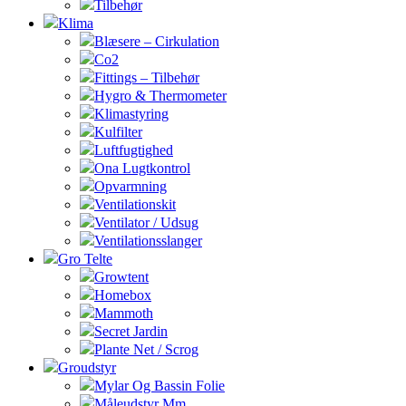
Tilbehør
Klima
Blæsere – Cirkulation
Co2
Fittings – Tilbehør
Hygro & Thermometer
Klimastyring
Kulfilter
Luftfugtighed
Ona Lugtkontrol
Opvarmning
Ventilationskit
Ventilator / Udsug
Ventilationsslanger
Gro Telte
Growtent
Homebox
Mammoth
Secret Jardin
Plante Net / Scrog
Groudstyr
Mylar Og Bassin Folie
Måleudstyr Mm.