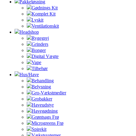
Pakkeløsning
Gødnings Kit
Komplet Kit
Lyskit
Ventilationskit
Headshop
Rygegrej
Grinders
Bonger
Digital Vægte
Vape
Tilbehør
Hus/Have
Behandling
Belysning
Gro-Vækstmedier
Grobakker
Haveudstyr
Havegødning
Grøntsags Frø
Microgreens Frø
Spirekit
Vækstsystemer