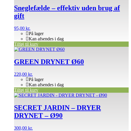
Sneglefælde – effektiv uden brug af
gift
95,00
kr.
På lager
Kan afsendes i dag
Tilføj til kurv
GREEN DRYNET Ø60
220,00
kr.
På lager
Kan afsendes i dag
Tilføj til kurv
SECRET JARDIN – DRYER
DRYNET – Ø90
300,00
kr.