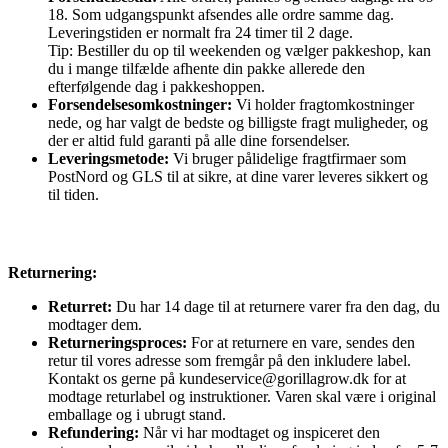
18. Som udgangspunkt afsendes alle ordre samme dag.
Leveringstiden er normalt fra 24 timer til 2 dage.
Tip: Bestiller du op til weekenden og vælger pakkeshop, kan
du i mange tilfælde afhente din pakke allerede den
efterfølgende dag i pakkeshoppen.
Forsendelsesomkostninger:
Vi holder fragtomkostninger
nede, og har valgt de bedste og billigste fragt muligheder, og
der er altid fuld garanti på alle dine forsendelser.
Leveringsmetode:
Vi bruger pålidelige fragtfirmaer som
PostNord og GLS til at sikre, at dine varer leveres sikkert og
til tiden.
Returnering:
Returret:
Du har 14 dage til at returnere varer fra den dag, du
modtager dem.
Returneringsproces:
For at returnere en vare, sendes den
retur til vores adresse som fremgår på den inkludere label.
Kontakt os gerne på kundeservice@gorillagrow.dk for at
modtage returlabel og instruktioner. Varen skal være i original
emballage og i ubrugt stand.
Refundering:
Når vi har modtaget og inspiceret den