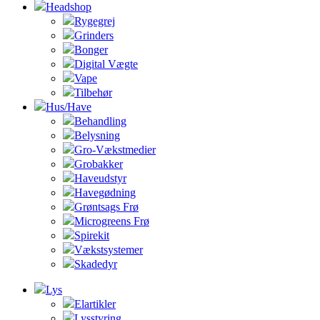
Headshop
Rygegrej
Grinders
Bonger
Digital Vægte
Vape
Tilbehør
Hus/Have
Behandling
Belysning
Gro-Vækstmedier
Grobakker
Haveudstyr
Havegødning
Grøntsags Frø
Microgreens Frø
Spirekit
Vækstsystemer
Skadedyr
Lys
Elartikler
Lysstyring