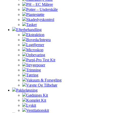
PH – EC Målere
Potter – Underskåle
Plantestøtte
Skadedyrskontrol
Tasker
Efterbehandling
Ekstraktion
Boveda/Integra
Lugtfjerner
Microskop
Opbevaring
Purpl-Pro Test Kit
Strygeposer
Trimning
Tørring
Vakuum & Forsegling
Vægte Og Tilbehør
Pakkeløsning
Gødnings Kit
Komplet Kit
Lyskit
Ventilationskit