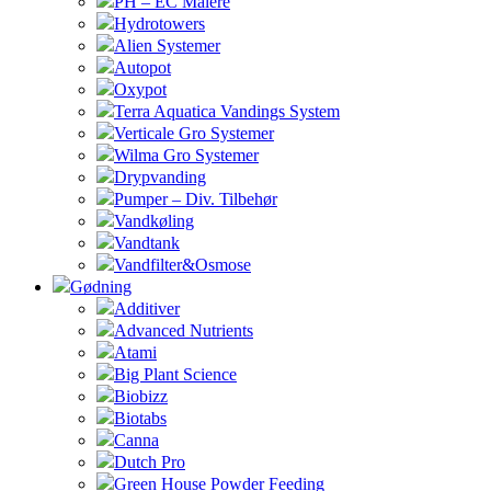
PH – EC Målere
Hydrotowers
Alien Systemer
Autopot
Oxypot
Terra Aquatica Vandings System
Verticale Gro Systemer
Wilma Gro Systemer
Drypvanding
Pumper – Div. Tilbehør
Vandkøling
Vandtank
Vandfilter&Osmose
Gødning
Additiver
Advanced Nutrients
Atami
Big Plant Science
Biobizz
Biotabs
Canna
Dutch Pro
Green House Powder Feeding