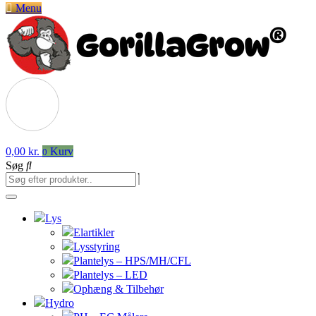
Menu
0,00
kr.
Kurv
0
Søg
Lys
Elartikler
Lysstyring
Plantelys – HPS/MH/CFL
Plantelys – LED
Ophæng & Tilbehør
Hydro