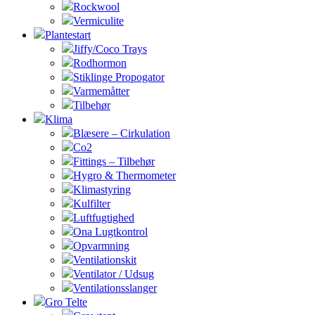
Rockwool
Vermiculite
Plantestart
Jiffy/Coco Trays
Rodhormon
Stiklinge Propogator
Varmemåtter
Tilbehør
Klima
Blæsere – Cirkulation
Co2
Fittings – Tilbehør
Hygro & Thermometer
Klimastyring
Kulfilter
Luftfugtighed
Ona Lugtkontrol
Opvarmning
Ventilationskit
Ventilator / Udsug
Ventilationsslanger
Gro Telte