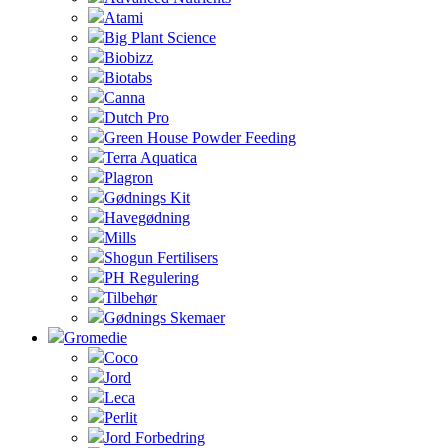
Atami
Big Plant Science
Biobizz
Biotabs
Canna
Dutch Pro
Green House Powder Feeding
Terra Aquatica
Plagron
Gødnings Kit
Havegødning
Mills
Shogun Fertilisers
PH Regulering
Tilbehør
Gødnings Skemaer
Gromedie
Coco
Jord
Leca
Perlit
Jord Forbedring