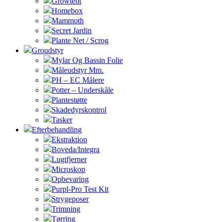
Growtent
Homebox
Mammoth
Secret Jardin
Plante Net / Scrog
Groudstyr
Mylar Og Bassin Folie
Måleudstyr Mm.
PH – EC Målere
Potter – Underskåle
Plantestøtte
Skadedyrskontrol
Tasker
Efterbehandling
Ekstraktion
Boveda/Integra
Lugtfjerner
Microskop
Opbevaring
Purpl-Pro Test Kit
Strygeposer
Trimning
Tørring