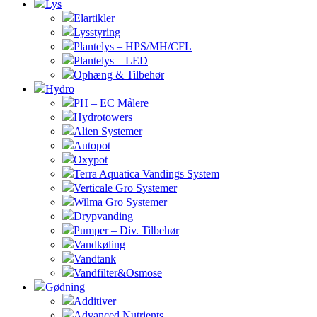
Lys
Elartikler
Lysstyring
Plantelys – HPS/MH/CFL
Plantelys – LED
Ophæng & Tilbehør
Hydro
PH – EC Målere
Hydrotowers
Alien Systemer
Autopot
Oxypot
Terra Aquatica Vandings System
Verticale Gro Systemer
Wilma Gro Systemer
Drypvanding
Pumper – Div. Tilbehør
Vandkøling
Vandtank
Vandfilter&Osmose
Gødning
Additiver
Advanced Nutrients