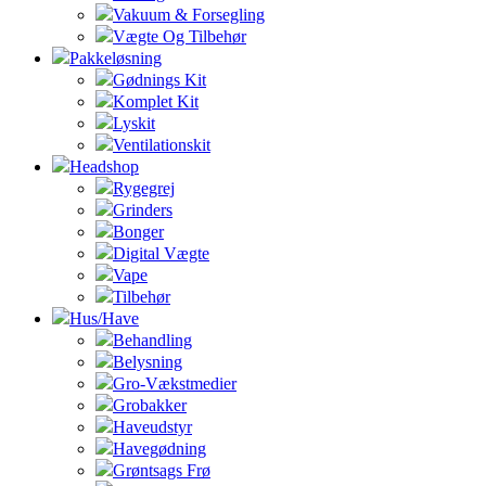
Vakuum & Forsegling
Vægte Og Tilbehør
Pakkeløsning
Gødnings Kit
Komplet Kit
Lyskit
Ventilationskit
Headshop
Rygegrej
Grinders
Bonger
Digital Vægte
Vape
Tilbehør
Hus/Have
Behandling
Belysning
Gro-Vækstmedier
Grobakker
Haveudstyr
Havegødning
Grøntsags Frø