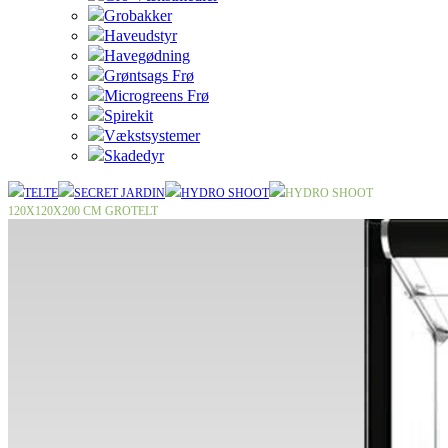
Grobakker
Haveudstyr
Havegødning
Grøntsags Frø
Microgreens Frø
Spirekit
Vækstsystemer
Skadedyr
TELTE
SECRET JARDIN
HYDRO SHOOT
HYDRO SHOOT
120X120X200 CM GROTELT