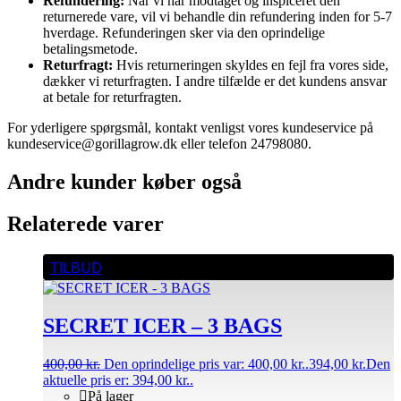
Refundering:
Når vi har modtaget og inspiceret den
returnerede vare, vil vi behandle din refundering inden for 5-7
hverdage. Refunderingen sker via den oprindelige
betalingsmetode.
Returfragt:
Hvis returneringen skyldes en fejl fra vores side,
dækker vi returfragten. I andre tilfælde er det kundens ansvar
at betale for returfragten.
For yderligere spørgsmål, kontakt venligst vores kundeservice på
kundeservice@gorillagrow.dk eller telefon 24798080.
Andre kunder køber også
Relaterede varer
TILBUD
SECRET ICER – 3 BAGS
400,00
kr.
Den oprindelige pris var: 400,00 kr..
394,00
kr.
Den
aktuelle pris er: 394,00 kr..
På lager