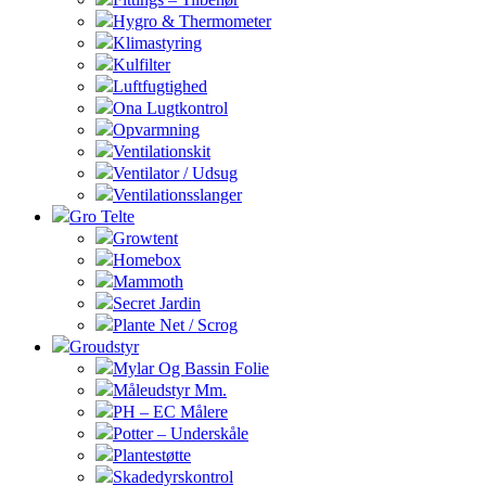
Hygro & Thermometer
Klimastyring
Kulfilter
Luftfugtighed
Ona Lugtkontrol
Opvarmning
Ventilationskit
Ventilator / Udsug
Ventilationsslanger
Gro Telte
Growtent
Homebox
Mammoth
Secret Jardin
Plante Net / Scrog
Groudstyr
Mylar Og Bassin Folie
Måleudstyr Mm.
PH – EC Målere
Potter – Underskåle
Plantestøtte
Skadedyrskontrol