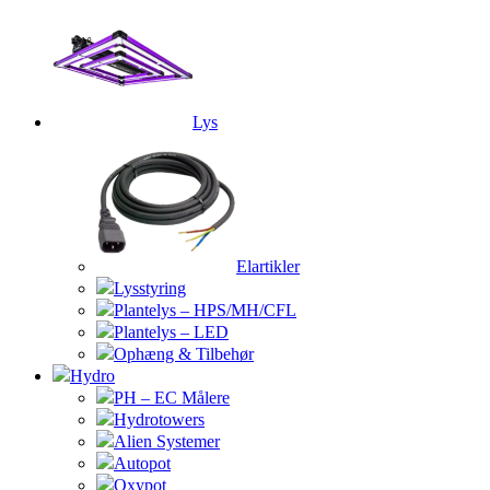
Lys
Elartikler
Lysstyring
Plantelys – HPS/MH/CFL
Plantelys – LED
Ophæng & Tilbehør
Hydro
PH – EC Målere
Hydrotowers
Alien Systemer
Autopot
Oxypot