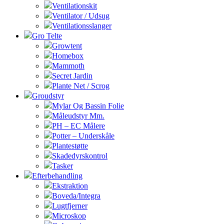
Ventilationskit
Ventilator / Udsug
Ventilationsslanger
Gro Telte
Growtent
Homebox
Mammoth
Secret Jardin
Plante Net / Scrog
Groudstyr
Mylar Og Bassin Folie
Måleudstyr Mm.
PH – EC Målere
Potter – Underskåle
Plantestøtte
Skadedyrskontrol
Tasker
Efterbehandling
Ekstraktion
Boveda/Integra
Lugtfjerner
Microskop