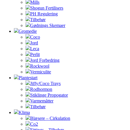
Mills
Shogun Fertilisers
PH Regulering
Tilbehør
Gødnings Skemaer
Gromedie
Coco
Jord
Leca
Perlit
Jord Forbedring
Rockwool
Vermiculite
Plantestart
Jiffy/Coco Trays
Rodhormon
Stiklinge Propogator
Varmemåtter
Tilbehør
Klima
Blæsere – Cirkulation
Co2
Fittings – Tilbehør