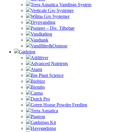
Terra Aquatica Vandings System
Verticale Gro Systemer
Wilma Gro Systemer
Drypvanding
Pumper – Div. Tilbehør
Vandkøling
Vandtank
Vandfilter&Osmose
Gødning
Additiver
Advanced Nutrients
Atami
Big Plant Science
Biobizz
Biotabs
Canna
Dutch Pro
Green House Powder Feeding
Terra Aquatica
Plagron
Gødnings Kit
Havegødning