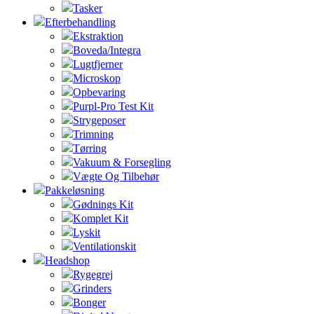
Tasker
Efterbehandling
Ekstraktion
Boveda/Integra
Lugtfjerner
Microskop
Opbevaring
Purpl-Pro Test Kit
Strygeposer
Trimning
Tørring
Vakuum & Forsegling
Vægte Og Tilbehør
Pakkeløsning
Gødnings Kit
Komplet Kit
Lyskit
Ventilationskit
Headshop
Rygegrej
Grinders
Bonger