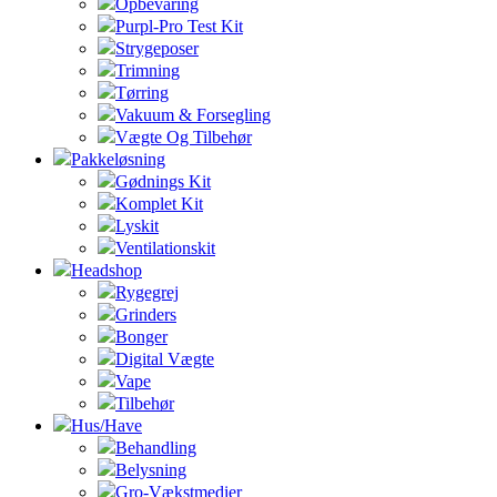
Opbevaring
Purpl-Pro Test Kit
Strygeposer
Trimning
Tørring
Vakuum & Forsegling
Vægte Og Tilbehør
Pakkeløsning
Gødnings Kit
Komplet Kit
Lyskit
Ventilationskit
Headshop
Rygegrej
Grinders
Bonger
Digital Vægte
Vape
Tilbehør
Hus/Have
Behandling
Belysning
Gro-Vækstmedier