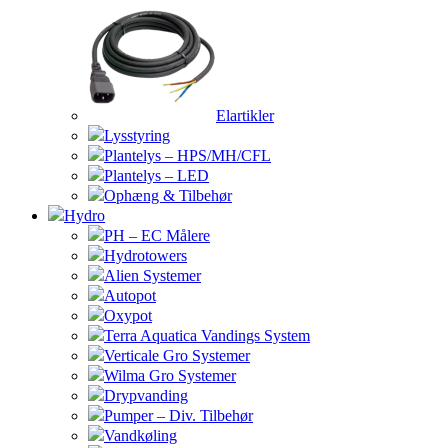
Elartikler
Lysstyring
Plantelys – HPS/MH/CFL
Plantelys – LED
Ophæng & Tilbehør
Hydro
PH – EC Målere
Hydrotowers
Alien Systemer
Autopot
Oxypot
Terra Aquatica Vandings System
Verticale Gro Systemer
Wilma Gro Systemer
Drypvanding
Pumper – Div. Tilbehør
Vandkøling