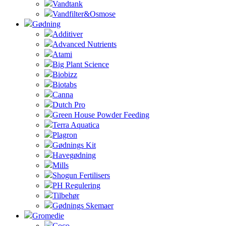
Vandtank
Vandfilter&Osmose
Gødning
Additiver
Advanced Nutrients
Atami
Big Plant Science
Biobizz
Biotabs
Canna
Dutch Pro
Green House Powder Feeding
Terra Aquatica
Plagron
Gødnings Kit
Havegødning
Mills
Shogun Fertilisers
PH Regulering
Tilbehør
Gødnings Skemaer
Gromedie
Coco