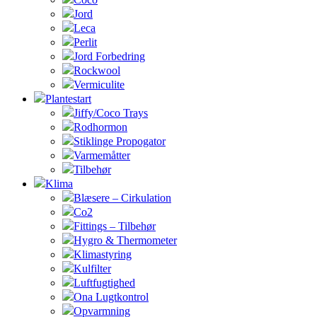
Jord
Leca
Perlit
Jord Forbedring
Rockwool
Vermiculite
Plantestart
Jiffy/Coco Trays
Rodhormon
Stiklinge Propogator
Varmemåtter
Tilbehør
Klima
Blæsere – Cirkulation
Co2
Fittings – Tilbehør
Hygro & Thermometer
Klimastyring
Kulfilter
Luftfugtighed
Ona Lugtkontrol
Opvarmning