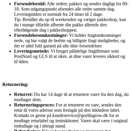
Forsendelsestid:
Alle ordrer, pakkes og sendes dagligt fra 09-
18. Som udgangspunkt afsendes alle ordre samme dag.
Leveringstiden er normalt fra 24 timer til 2 dage.
Tip: Bestiller du op til weekenden og vælger pakkeshop, kan
du i mange tilfælde afhente din pakke allerede den
efterfølgende dag i pakkeshoppen.
Forsendelsesomkostninger:
Vi holder fragtomkostninger
nede, og har valgt de bedste og billigste fragt muligheder, og
der er altid fuld garanti på alle dine forsendelser.
Leveringsmetode:
Vi bruger pålidelige fragtfirmaer som
PostNord og GLS til at sikre, at dine varer leveres sikkert og
til tiden.
Returnering:
Returret:
Du har 14 dage til at returnere varer fra den dag, du
modtager dem.
Returneringsproces:
For at returnere en vare, sendes den
retur til vores adresse som fremgår på den inkludere label.
Kontakt os gerne på kundeservice@gorillagrow.dk for at
modtage returlabel og instruktioner. Varen skal være i original
emballage og i ubrugt stand.