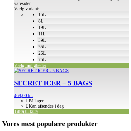
varesiden
Vælg variant:
15L
8L
19L
11L
39L
55L
25L
75L
Vælg muligheder
SECRET ICER – 5 BAGS
469,00
kr.
På lager
Kan afsendes i dag
Tilføj til kurv
Vores mest populære produkter