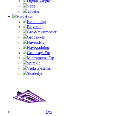
Digital Vægte
Vape
Tilbehør
Hus/Have
Behandling
Belysning
Gro-Vækstmedier
Grobakker
Haveudstyr
Havegødning
Grøntsags Frø
Microgreens Frø
Spirekit
Vækstsystemer
Skadedyr
Lys