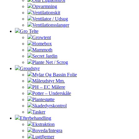
Ona Lugtkontrol
Opvarmning
Ventilationskit
Ventilator / Udsug
Ventilationsslanger
Gro Telte
Growtent
Homebox
Mammoth
Secret Jardin
Plante Net / Scrog
Groudstyr
Mylar Og Bassin Folie
Måleudstyr Mm.
PH – EC Målere
Potter – Underskåle
Plantestøtte
Skadedyrskontrol
Tasker
Efterbehandling
Ekstraktion
Boveda/Integra
Lugtfjerner