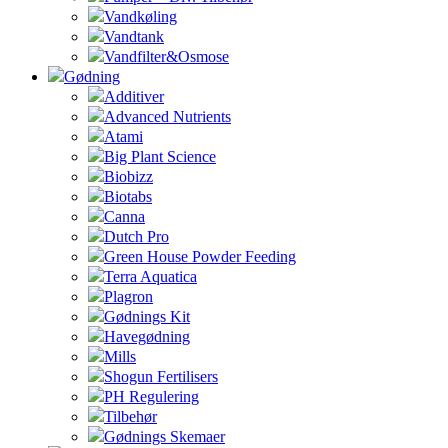
Vandkøling
Vandtank
Vandfilter&Osmose
Gødning
Additiver
Advanced Nutrients
Atami
Big Plant Science
Biobizz
Biotabs
Canna
Dutch Pro
Green House Powder Feeding
Terra Aquatica
Plagron
Gødnings Kit
Havegødning
Mills
Shogun Fertilisers
PH Regulering
Tilbehør
Gødnings Skemaer