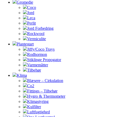
Gromedie
Coco
Jord
Leca
Perlit
Jord Forbedring
Rockwool
Vermiculite
Plantestart
Jiffy/Coco Trays
Rodhormon
Stiklinge Propogator
Varmemåtter
Tilbehør
Klima
Blæsere – Cirkulation
Co2
Fittings – Tilbehør
Hygro & Thermometer
Klimastyring
Kulfilter
Luftfugtighed