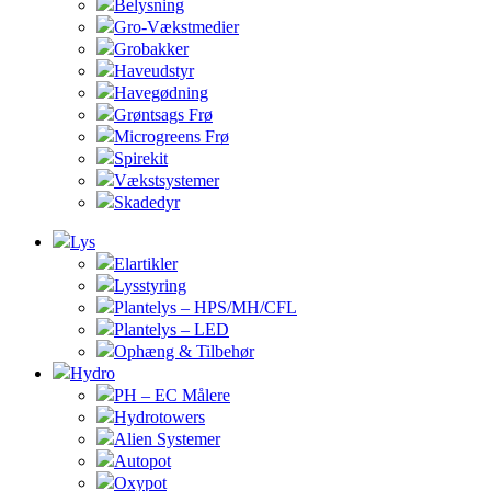
Belysning
Gro-Vækstmedier
Grobakker
Haveudstyr
Havegødning
Grøntsags Frø
Microgreens Frø
Spirekit
Vækstsystemer
Skadedyr
Lys
Elartikler
Lysstyring
Plantelys – HPS/MH/CFL
Plantelys – LED
Ophæng & Tilbehør
Hydro
PH – EC Målere
Hydrotowers
Alien Systemer
Autopot
Oxypot