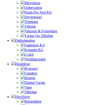
Microskop
Opbevaring
Purpl-Pro Test Kit
Strygeposer
Trimning
Tørring
Vakuum & Forsegling
Vægte Og Tilbehør
Pakkeløsning
Gødnings Kit
Komplet Kit
Lyskit
Ventilationskit
Headshop
Rygegrej
Grinders
Bonger
Digital Vægte
Vape
Tilbehør
Hus/Have
Behandling