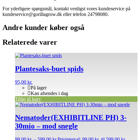
For yderligere spørgsmål, kontakt venligst vores kundeservice på
kundeservice@gorillagrow.dk eller telefon 24798080.
Andre kunder køber også
Relaterede varer
Plantesaks-buet spids
95,00
kr.
På lager
Kan afsendes i dag
Tilføj til kurv
Nematoder(EXHIBITLINE PH) 3-
30mio – mod snegle
99,00
kr.
–
599,00
kr.
Prisinterval: 99,00 kr. til 599,00 kr.