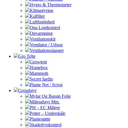
Hygro & Thermometer
Klimastyring
Kulfilter
Luftfugtighed
Ona Lugtkontrol
Opvarmning
Ventilationskit
Ventilator / Udsug
Ventilationsslanger
Gro Telte
Growtent
Homebox
Mammoth
Secret Jardin
Plante Net / Scrog
Groudstyr
Mylar Og Bassin Folie
Måleudstyr Mm.
PH – EC Målere
Potter – Underskåle
Plantestøtte
Skadedyrskontrol