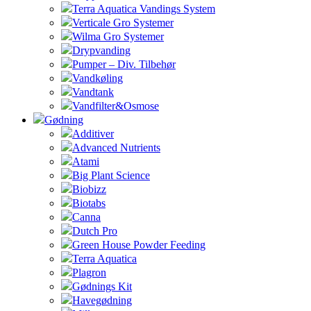
Terra Aquatica Vandings System
Verticale Gro Systemer
Wilma Gro Systemer
Drypvanding
Pumper – Div. Tilbehør
Vandkøling
Vandtank
Vandfilter&Osmose
Gødning
Additiver
Advanced Nutrients
Atami
Big Plant Science
Biobizz
Biotabs
Canna
Dutch Pro
Green House Powder Feeding
Terra Aquatica
Plagron
Gødnings Kit
Havegødning