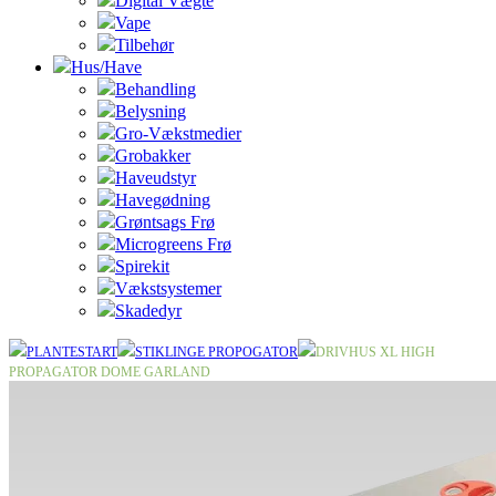
Digital Vægte
Vape
Tilbehør
Hus/Have
Behandling
Belysning
Gro-Vækstmedier
Grobakker
Haveudstyr
Havegødning
Grøntsags Frø
Microgreens Frø
Spirekit
Vækstsystemer
Skadedyr
PLANTESTART
STIKLINGE PROPOGATOR
DRIVHUS XL HIGH
PROPAGATOR DOME GARLAND