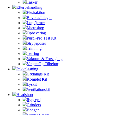
Tasker
Efterbehandling
Ekstraktion
Boveda/Integra
Lugtfjerner
Microskop
Opbevaring
Purpl-Pro Test Kit
Strygeposer
Trimning
Tørring
Vakuum & Forsegling
Vægte Og Tilbehør
Pakkeløsning
Gødnings Kit
Komplet Kit
Lyskit
Ventilationskit
Headshop
Rygegrej
Grinders
Bonger