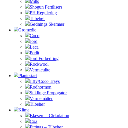
Mills
Shogun Fertilisers
PH Regulering
Tilbehør
Gødnings Skemaer
Gromedie
Coco
Jord
Leca
Perlit
Jord Forbedring
Rockwool
Vermiculite
Plantestart
Jiffy/Coco Trays
Rodhormon
Stiklinge Propogator
Varmemåtter
Tilbehør
Klima
Blæsere – Cirkulation
Co2
Fittings – Tilbehør