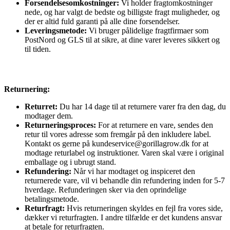
Forsendelsesomkostninger:
Vi holder fragtomkostninger
nede, og har valgt de bedste og billigste fragt muligheder, og
der er altid fuld garanti på alle dine forsendelser.
Leveringsmetode:
Vi bruger pålidelige fragtfirmaer som
PostNord og GLS til at sikre, at dine varer leveres sikkert og
til tiden.
Returnering:
Returret:
Du har 14 dage til at returnere varer fra den dag, du
modtager dem.
Returneringsproces:
For at returnere en vare, sendes den
retur til vores adresse som fremgår på den inkludere label.
Kontakt os gerne på kundeservice@gorillagrow.dk for at
modtage returlabel og instruktioner. Varen skal være i original
emballage og i ubrugt stand.
Refundering:
Når vi har modtaget og inspiceret den
returnerede vare, vil vi behandle din refundering inden for 5-7
hverdage. Refunderingen sker via den oprindelige
betalingsmetode.
Returfragt:
Hvis returneringen skyldes en fejl fra vores side,
dækker vi returfragten. I andre tilfælde er det kundens ansvar
at betale for returfragten.