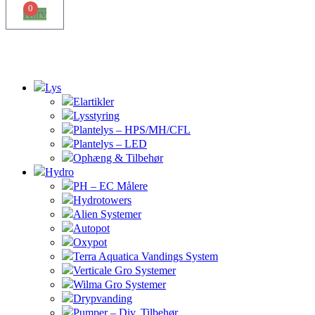
0
Kurv
Lys
Elartikler
Lysstyring
Plantelys – HPS/MH/CFL
Plantelys – LED
Ophæng & Tilbehør
Hydro
PH – EC Målere
Hydrotowers
Alien Systemer
Autopot
Oxypot
Terra Aquatica Vandings System
Verticale Gro Systemer
Wilma Gro Systemer
Drypvanding
Pumper – Div. Tilbehør