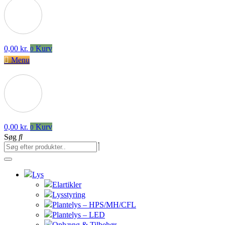
0,00
kr.
Kurv
0
Menu
0,00
kr.
Kurv
0
Søg
Lys
Elartikler
Lysstyring
Plantelys – HPS/MH/CFL
Plantelys – LED
Ophæng & Tilbehør