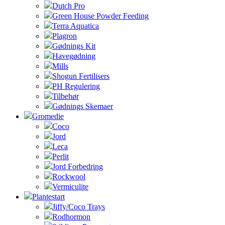
Dutch Pro
Green House Powder Feeding
Terra Aquatica
Plagron
Gødnings Kit
Havegødning
Mills
Shogun Fertilisers
PH Regulering
Tilbehør
Gødnings Skemaer
Gromedie
Coco
Jord
Leca
Perlit
Jord Forbedring
Rockwool
Vermiculite
Plantestart
Jiffy/Coco Trays
Rodhormon