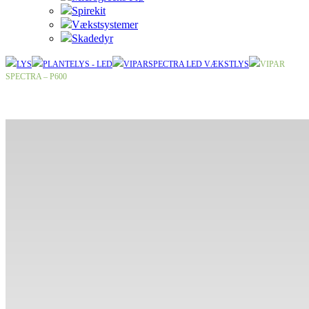
Spirekit
Vækstsystemer
Skadedyr
LYS
PLANTELYS - LED
VIPARSPECTRA LED VÆKSTLYS
VIPAR
SPECTRA – P600