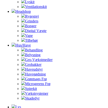
Lyskit
Ventilationskit
Headshop
Rygegrej
Grinders
Bonger
Digital Vægte
Vape
Tilbehør
Hus/Have
Behandling
Belysning
Gro-Vækstmedier
Grobakker
Haveudstyr
Havegødning
Grøntsags Frø
Microgreens Frø
Spirekit
Vækstsystemer
Skadedyr
Lys