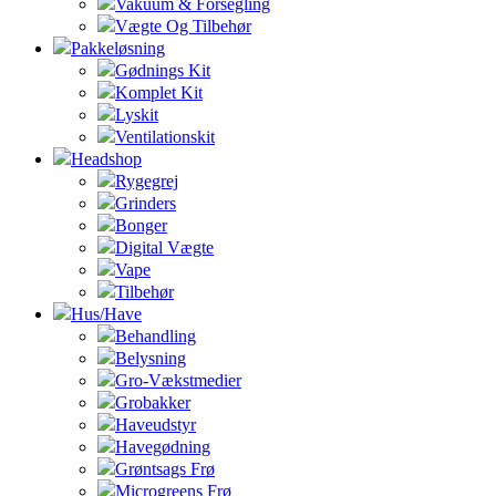
Vakuum & Forsegling
Vægte Og Tilbehør
Pakkeløsning
Gødnings Kit
Komplet Kit
Lyskit
Ventilationskit
Headshop
Rygegrej
Grinders
Bonger
Digital Vægte
Vape
Tilbehør
Hus/Have
Behandling
Belysning
Gro-Vækstmedier
Grobakker
Haveudstyr
Havegødning
Grøntsags Frø
Microgreens Frø