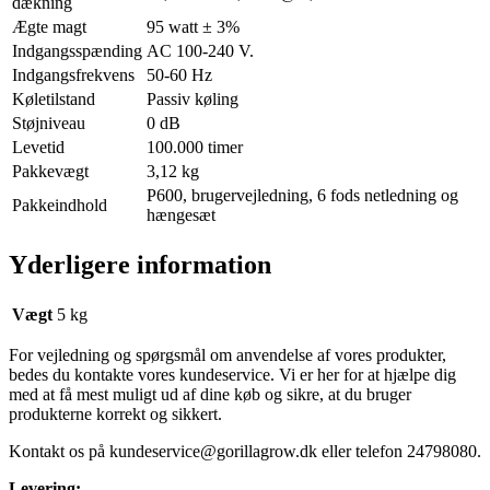
dækning
Ægte magt
95 watt ± 3%
Indgangsspænding
AC 100-240 V.
Indgangsfrekvens
50-60 Hz
Køletilstand
Passiv køling
Støjniveau
0 dB
Levetid
100.000 timer
Pakkevægt
3,12 kg
P600, brugervejledning, 6 fods netledning og
Pakkeindhold
hængesæt
Yderligere information
Vægt
5 kg
For vejledning og spørgsmål om anvendelse af vores produkter,
bedes du kontakte vores kundeservice. Vi er her for at hjælpe dig
med at få mest muligt ud af dine køb og sikre, at du bruger
produkterne korrekt og sikkert.
Kontakt os på
kundeservice@gorillagrow.dk
eller telefon 24798080.
Levering: