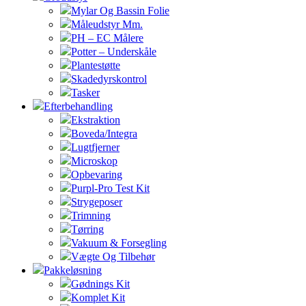
Mylar Og Bassin Folie
Måleudstyr Mm.
PH – EC Målere
Potter – Underskåle
Plantestøtte
Skadedyrskontrol
Tasker
Efterbehandling
Ekstraktion
Boveda/Integra
Lugtfjerner
Microskop
Opbevaring
Purpl-Pro Test Kit
Strygeposer
Trimning
Tørring
Vakuum & Forsegling
Vægte Og Tilbehør
Pakkeløsning
Gødnings Kit
Komplet Kit