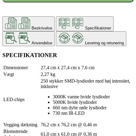
Beskrivelse
Specifikationer
Anvendelse
Levering og retunering
SPECIFIKATIONER
Dimensioner
27,4 cm x 27,4 cm x 7,6 cm
Vægt
2,27 kg
250 stykker SMD-lysdioder med høj intensitet,
inklusive
3000K varme hvide lysdioder
LED-chips
5000K hvide lysdioder
660 nm dybe røde lysdioder
730 nm IR-LED
Vegging dækning
76,2 cm x 76,2 cm @ 0,46 m
Blomstrende
61,0 cm x 61,0 cm @ 0,36 m