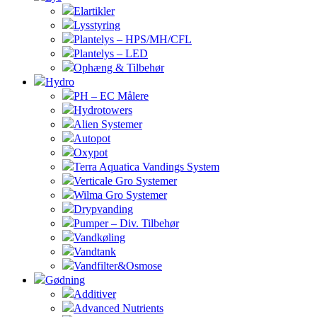
Elartikler
Lysstyring
Plantelys – HPS/MH/CFL
Plantelys – LED
Ophæng & Tilbehør
Hydro
PH – EC Målere
Hydrotowers
Alien Systemer
Autopot
Oxypot
Terra Aquatica Vandings System
Verticale Gro Systemer
Wilma Gro Systemer
Drypvanding
Pumper – Div. Tilbehør
Vandkøling
Vandtank
Vandfilter&Osmose
Gødning
Additiver
Advanced Nutrients