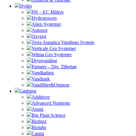
Hydro
PH – EC Målere
Hydrotowers
Alien Systemer
Autopot
Oxypot
Terra Aquatica Vandings System
Verticale Gro Systemer
Wilma Gro Systemer
Drypvanding
Pumper – Div. Tilbehør
Vandkøling
Vandtank
Vandfilter&Osmose
Gødning
Additiver
Advanced Nutrients
Atami
Big Plant Science
Biobizz
Biotabs
Canna