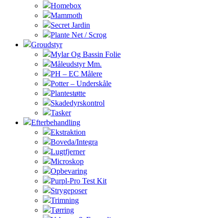
Homebox
Mammoth
Secret Jardin
Plante Net / Scrog
Groudstyr
Mylar Og Bassin Folie
Måleudstyr Mm.
PH – EC Målere
Potter – Underskåle
Plantestøtte
Skadedyrskontrol
Tasker
Efterbehandling
Ekstraktion
Boveda/Integra
Lugtfjerner
Microskop
Opbevaring
Purpl-Pro Test Kit
Strygeposer
Trimning
Tørring