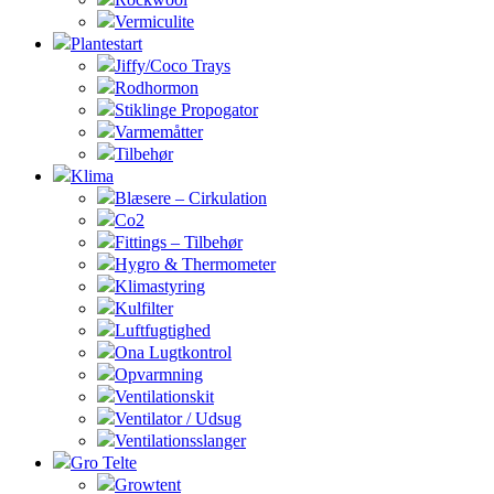
Vermiculite
Plantestart
Jiffy/Coco Trays
Rodhormon
Stiklinge Propogator
Varmemåtter
Tilbehør
Klima
Blæsere – Cirkulation
Co2
Fittings – Tilbehør
Hygro & Thermometer
Klimastyring
Kulfilter
Luftfugtighed
Ona Lugtkontrol
Opvarmning
Ventilationskit
Ventilator / Udsug
Ventilationsslanger
Gro Telte
Growtent