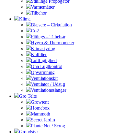
Stiklinge Propogator
Varmemåtter
Tilbehør
Klima
Blæsere – Cirkulation
Co2
Fittings – Tilbehør
Hygro & Thermometer
Klimastyring
Kulfilter
Luftfugtighed
Ona Lugtkontrol
Opvarmning
Ventilationskit
Ventilator / Udsug
Ventilationsslanger
Gro Telte
Growtent
Homebox
Mammoth
Secret Jardin
Plante Net / Scrog
Groudstyr