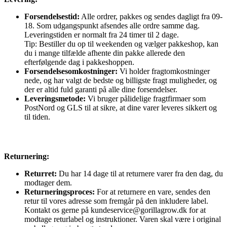
Forsendelsestid:
Alle ordrer, pakkes og sendes dagligt fra 09-
18. Som udgangspunkt afsendes alle ordre samme dag.
Leveringstiden er normalt fra 24 timer til 2 dage.
Tip: Bestiller du op til weekenden og vælger pakkeshop, kan
du i mange tilfælde afhente din pakke allerede den
efterfølgende dag i pakkeshoppen.
Forsendelsesomkostninger:
Vi holder fragtomkostninger
nede, og har valgt de bedste og billigste fragt muligheder, og
der er altid fuld garanti på alle dine forsendelser.
Leveringsmetode:
Vi bruger pålidelige fragtfirmaer som
PostNord og GLS til at sikre, at dine varer leveres sikkert og
til tiden.
Returnering:
Returret:
Du har 14 dage til at returnere varer fra den dag, du
modtager dem.
Returneringsproces:
For at returnere en vare, sendes den
retur til vores adresse som fremgår på den inkludere label.
Kontakt os gerne på kundeservice@gorillagrow.dk for at
modtage returlabel og instruktioner. Varen skal være i original