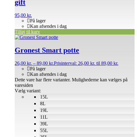
gift
95,00
kr.
På lager
Kan afsendes i dag
Tilføj til kurv
Gronest Smart potte
26,00
kr.
–
89,00
kr.
Prisinterval: 26,00 kr. til 89,00 kr.
På lager
Kan afsendes i dag
Dette vare har flere varianter. Mulighederne kan vælges på
varesiden
Vælg variant:
15L
8L
19L
11L
39L
55L