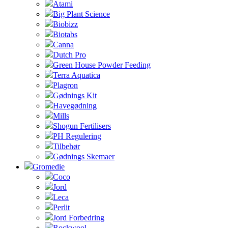
Atami
Big Plant Science
Biobizz
Biotabs
Canna
Dutch Pro
Green House Powder Feeding
Terra Aquatica
Plagron
Gødnings Kit
Havegødning
Mills
Shogun Fertilisers
PH Regulering
Tilbehør
Gødnings Skemaer
Gromedie
Coco
Jord
Leca
Perlit
Jord Forbedring
Rockwool