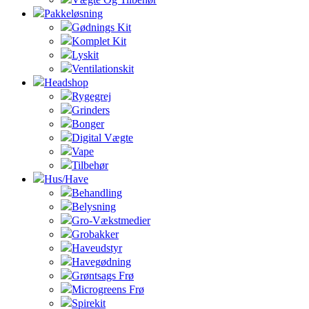
Pakkeløsning
Gødnings Kit
Komplet Kit
Lyskit
Ventilationskit
Headshop
Rygegrej
Grinders
Bonger
Digital Vægte
Vape
Tilbehør
Hus/Have
Behandling
Belysning
Gro-Vækstmedier
Grobakker
Haveudstyr
Havegødning
Grøntsags Frø
Microgreens Frø
Spirekit