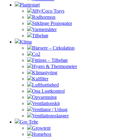
Plantestart
Jiffy/Coco Trays
Rodhormon
Stiklinge Propogator
Varmemåtter
Tilbehør
Klima
Blæsere – Cirkulation
Co2
Fittings – Tilbehør
Hygro & Thermometer
Klimastyring
Kulfilter
Luftfugtighed
Ona Lugtkontrol
Opvarmning
Ventilationskit
Ventilator / Udsug
Ventilationsslanger
Gro Telte
Growtent
Homebox