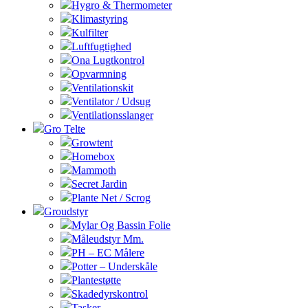
Hygro & Thermometer
Klimastyring
Kulfilter
Luftfugtighed
Ona Lugtkontrol
Opvarmning
Ventilationskit
Ventilator / Udsug
Ventilationsslanger
Gro Telte
Growtent
Homebox
Mammoth
Secret Jardin
Plante Net / Scrog
Groudstyr
Mylar Og Bassin Folie
Måleudstyr Mm.
PH – EC Målere
Potter – Underskåle
Plantestøtte
Skadedyrskontrol
Tasker