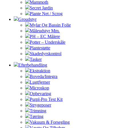
Mammoth
Secret Jardin
Plante Net / Scrog
Groudstyr
Mylar Og Bassin Folie
Måleudstyr Mm.
PH – EC Målere
Potter – Underskåle
Plantestøtte
Skadedyrskontrol
Tasker
Efterbehandling
Ekstraktion
Boveda/Integra
Lugtfjerner
Microskop
Opbevaring
Purpl-Pro Test Kit
Strygeposer
Trimning
Tørring
Vakuum & Forsegling
Vægte Og Tilbehør