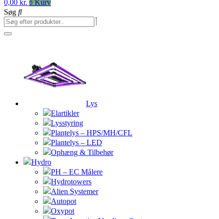
0,00
kr.
Kurv
0
Søg
Lys
Elartikler
Lysstyring
Plantelys – HPS/MH/CFL
Plantelys – LED
Ophæng & Tilbehør
Hydro
PH – EC Målere
Hydrotowers
Alien Systemer
Autopot
Oxypot