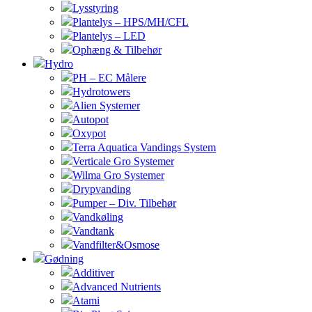
Lysstyring
Plantelys – HPS/MH/CFL
Plantelys – LED
Ophæng & Tilbehør
Hydro
PH – EC Målere
Hydrotowers
Alien Systemer
Autopot
Oxypot
Terra Aquatica Vandings System
Verticale Gro Systemer
Wilma Gro Systemer
Drypvanding
Pumper – Div. Tilbehør
Vandkøling
Vandtank
Vandfilter&Osmose
Gødning
Additiver
Advanced Nutrients
Atami