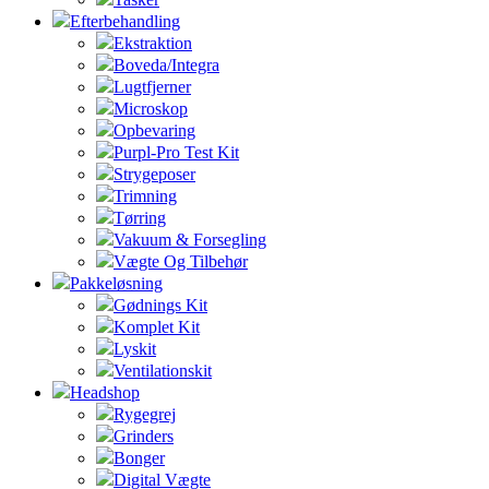
Efterbehandling
Ekstraktion
Boveda/Integra
Lugtfjerner
Microskop
Opbevaring
Purpl-Pro Test Kit
Strygeposer
Trimning
Tørring
Vakuum & Forsegling
Vægte Og Tilbehør
Pakkeløsning
Gødnings Kit
Komplet Kit
Lyskit
Ventilationskit
Headshop
Rygegrej
Grinders
Bonger
Digital Vægte