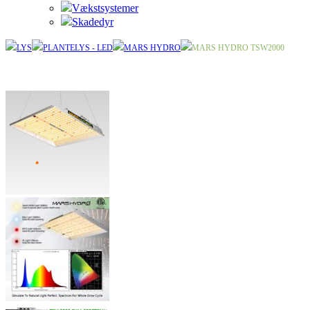
Vækstsystemer
Skadedyr
LYS
PLANTELYS - LED
MARS HYDRO
MARS HYDRO TSW2000