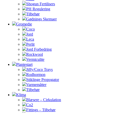
Shogun Fertilisers
PH Regulering
Tilbehør
Gødnings Skemaer
Gromedie
Coco
Jord
Leca
Perlit
Jord Forbedring
Rockwool
Vermiculite
Plantestart
Jiffy/Coco Trays
Rodhormon
Stiklinge Propogator
Varmemåtter
Tilbehør
Klima
Blæsere – Cirkulation
Co2
Fittings – Tilbehør