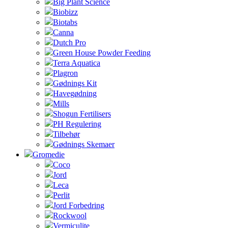
Big Plant Science
Biobizz
Biotabs
Canna
Dutch Pro
Green House Powder Feeding
Terra Aquatica
Plagron
Gødnings Kit
Havegødning
Mills
Shogun Fertilisers
PH Regulering
Tilbehør
Gødnings Skemaer
Gromedie
Coco
Jord
Leca
Perlit
Jord Forbedring
Rockwool
Vermiculite