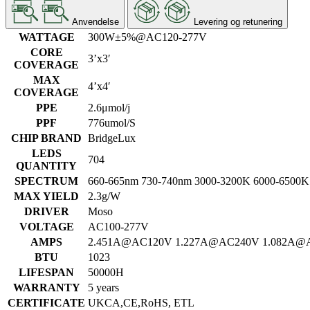
Anvendelse
Levering og retunering
WATTAGE
300W±5%@AC120-277V
CORE
3’x3′
COVERAGE
MAX
4’x4′
COVERAGE
PPE
2.6μmol/j
PPF
776umol/S
CHIP BRAND
BridgeLux
LEDS
704
QUANTITY
SPECTRUM
660-665nm 730-740nm 3000-3200K 6000-6500K
MAX YIELD
2.3g/W
DRIVER
Moso
VOLTAGE
AC100-277V
AMPS
2.451A@AC120V 1.227A@AC240V 1.082A@
BTU
1023
LIFESPAN
50000H
WARRANTY
5 years
CERTIFICATE
UKCA,CE,RoHS, ETL