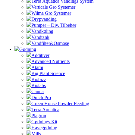
Terra Aquatica Vandings System
Verticale Gro Systemer
Wilma Gro Systemer
Drypvanding
Pumper – Div. Tilbehør
Vandkøling
Vandtank
Vandfilter&Osmose
Gødning
Additiver
Advanced Nutrients
Atami
Big Plant Science
Biobizz
Biotabs
Canna
Dutch Pro
Green House Powder Feeding
Terra Aquatica
Plagron
Gødnings Kit
Havegødning
Mills