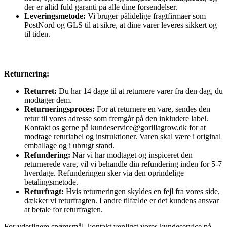
der er altid fuld garanti på alle dine forsendelser.
Leveringsmetode:
Vi bruger pålidelige fragtfirmaer som
PostNord og GLS til at sikre, at dine varer leveres sikkert og
til tiden.
Returnering:
Returret:
Du har 14 dage til at returnere varer fra den dag, du
modtager dem.
Returneringsproces:
For at returnere en vare, sendes den
retur til vores adresse som fremgår på den inkludere label.
Kontakt os gerne på kundeservice@gorillagrow.dk for at
modtage returlabel og instruktioner. Varen skal være i original
emballage og i ubrugt stand.
Refundering:
Når vi har modtaget og inspiceret den
returnerede vare, vil vi behandle din refundering inden for 5-7
hverdage. Refunderingen sker via den oprindelige
betalingsmetode.
Returfragt:
Hvis returneringen skyldes en fejl fra vores side,
dækker vi returfragten. I andre tilfælde er det kundens ansvar
at betale for returfragten.
For yderligere spørgsmål, kontakt venligst vores kundeservice på