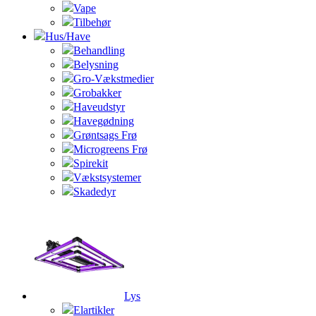
Vape
Tilbehør
Hus/Have
Behandling
Belysning
Gro-Vækstmedier
Grobakker
Haveudstyr
Havegødning
Grøntsags Frø
Microgreens Frø
Spirekit
Vækstsystemer
Skadedyr
Lys
Elartikler