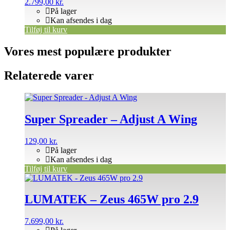
2.799,00
kr.
På lager
Kan afsendes i dag
Tilføj til kurv
Vores mest populære produkter
Relaterede varer
Super Spreader – Adjust A Wing
129,00
kr.
På lager
Kan afsendes i dag
Tilføj til kurv
LUMATEK – Zeus 465W pro 2.9
7.699,00
kr.