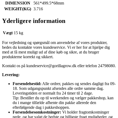
DIMENSION
561*499.5*68mm
WEIGHT(KG)
3.716
Yderligere information
Vægt
15 kg
For vejledning og spørgsmål om anvendelse af vores produkter,
bedes du kontakte vores kundeservice. Vi er her for at hjælpe dig
med at få mest muligt ud af dine køb og sikre, at du bruger
produkterne korrekt og sikkert.
Kontakt os på
kundeservice@gorillagrow.dk
eller telefon 24798080.
Levering:
Forsendelsestid:
Alle ordrer, pakkes og sendes dagligt fra 09-
18. Som udgangspunkt afsendes alle ordre samme dag.
Leveringstiden er normalt fra 24 timer til 2 dage.
Tip: Bestiller du op til weekenden og vælger pakkeshop, kan
du i mange tilfælde afhente din pakke allerede den
efterfølgende dag i pakkeshoppen.
Forsendelsesomkostninger:
Vi holder fragtomkostninger
nede, og har valgt de bedste og billigste fragt muligheder, og