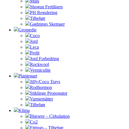
Mills
Shogun Fertilisers
PH Regulering
Tilbehør
Gødnings Skemaer
Gromedie
Coco
Jord
Leca
Perlit
Jord Forbedring
Rockwool
Vermiculite
Plantestart
Jiffy/Coco Trays
Rodhormon
Stiklinge Propogator
Varmemåtter
Tilbehør
Klima
Blæsere – Cirkulation
Co2
Fittings – Tilbehør