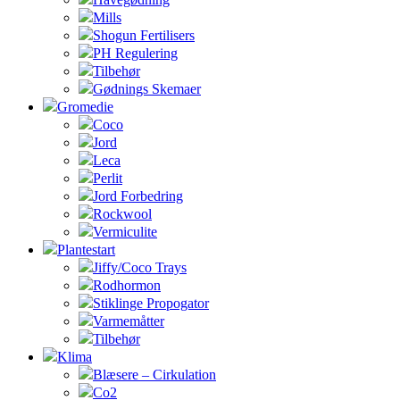
Mills
Shogun Fertilisers
PH Regulering
Tilbehør
Gødnings Skemaer
Gromedie
Coco
Jord
Leca
Perlit
Jord Forbedring
Rockwool
Vermiculite
Plantestart
Jiffy/Coco Trays
Rodhormon
Stiklinge Propogator
Varmemåtter
Tilbehør
Klima
Blæsere – Cirkulation
Co2