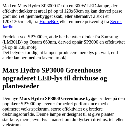
Med en Mars Hydro SP3000 får du en 300W LED-lampe, der
effektivt dækker et areal på op til 120x60cm og kan derved passe
godt ind i et hjemmebygget skab, eller alternativt 2 stk i et
120x120cm telt, fra
HomeBox
eller en mere prisvenlig fra
Secret
Jardin.
Fordelen ved SP3000 er, at de her benytter dioder fra Samsung
(LM301B) og Osram 660nm, derved opnår SP3000 en effektivitet
på op til 2.8μmol/j.
Det betyder for dig, at lampen producere mere lys pr. watt, end
andre lamper med en lavere μmol/j.
Mars Hydro SP3000 Greenhouse –
opgraderet LED-lys til drivhuse og
plantesteder
Den nye
Mars Hydro SP3000 Greenhouse
bygger videre på den
populære SP3000 og leverer forbedret performance med et
optimeret vækstspektrum, større effektivitet og bredere
dækningsområde. Denne lampe er designet til at give planter
stærkere, mere jævnt lys – uanset om du dyrker i drivhus, telt eller
vækstrum.