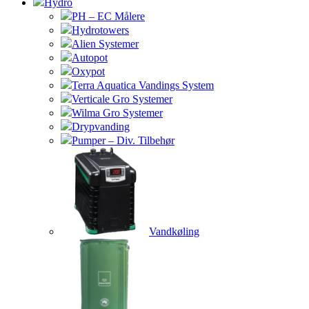
Hydro
PH – EC Målere
Hydrotowers
Alien Systemer
Autopot
Oxypot
Terra Aquatica Vandings System
Verticale Gro Systemer
Wilma Gro Systemer
Drypvanding
Pumper – Div. Tilbehør
Vandkøling