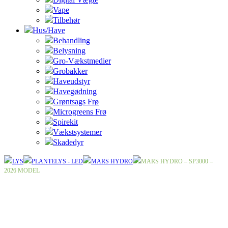
Vape
Tilbehør
Hus/Have
Behandling
Belysning
Gro-Vækstmedier
Grobakker
Haveudstyr
Havegødning
Grøntsags Frø
Microgreens Frø
Spirekit
Vækstsystemer
Skadedyr
LYS
PLANTELYS - LED
MARS HYDRO
MARS HYDRO – SP3000 –
2026 MODEL