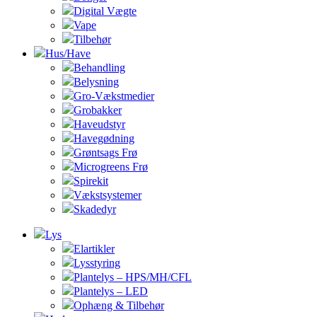
Digital Vægte
Vape
Tilbehør
Hus/Have
Behandling
Belysning
Gro-Vækstmedier
Grobakker
Haveudstyr
Havegødning
Grøntsags Frø
Microgreens Frø
Spirekit
Vækstsystemer
Skadedyr
Lys
Elartikler
Lysstyring
Plantelys – HPS/MH/CFL
Plantelys – LED
Ophæng & Tilbehør