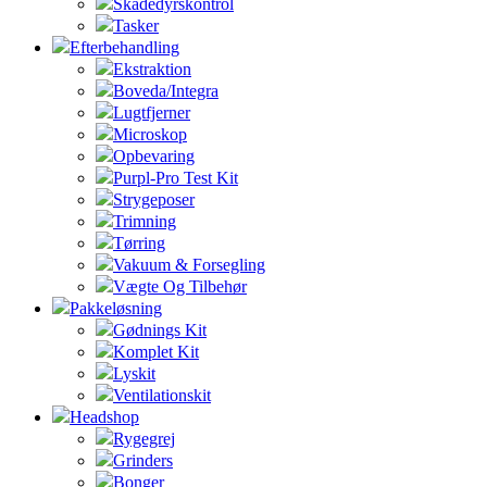
Skadedyrskontrol
Tasker
Efterbehandling
Ekstraktion
Boveda/Integra
Lugtfjerner
Microskop
Opbevaring
Purpl-Pro Test Kit
Strygeposer
Trimning
Tørring
Vakuum & Forsegling
Vægte Og Tilbehør
Pakkeløsning
Gødnings Kit
Komplet Kit
Lyskit
Ventilationskit
Headshop
Rygegrej
Grinders
Bonger