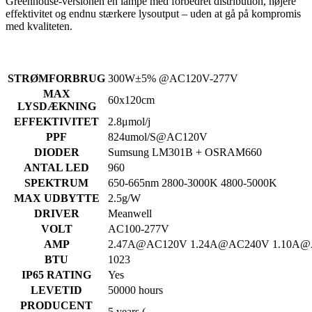
Greenhouse-versionen en lampe med forbedret distribution, højere
effektivitet og endnu stærkere lysoutput – uden at gå på kompromis
med kvaliteten.
STRØMFORBRUG
300W±5% @AC120V-277V
MAX
60x120cm
LYSDÆKNING
EFFEKTIVITET
2.8μmol/j
PPF
824umol/S@AC120V
DIODER
Sumsung LM301B + OSRAM660
ANTAL LED
960
SPEKTRUM
650-665nm 2800-3000K 4800-5000K
MAX UDBYTTE
2.5g/W
DRIVER
Meanwell
VOLT
AC100-277V
AMP
2.47A@AC120V 1.24A@AC240V 1.10A
BTU
1023
IP65 RATING
Yes
LEVETID
50000 hours
PRODUCENT
5 years (