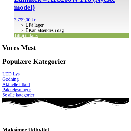
model)
2.799,00
kr.
På lager
Kan afsendes i dag
Tilføj til kurv
Vores Mest
Populære Kategorier
LED Lys
Gødning
Aktuelle tilbud
Pakkeløsninger
Se alle kategorier
Maksimer Udbyttet