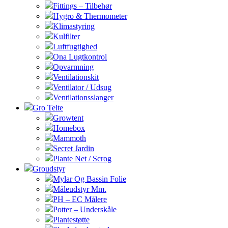
Fittings – Tilbehør
Hygro & Thermometer
Klimastyring
Kulfilter
Luftfugtighed
Ona Lugtkontrol
Opvarmning
Ventilationskit
Ventilator / Udsug
Ventilationsslanger
Gro Telte
Growtent
Homebox
Mammoth
Secret Jardin
Plante Net / Scrog
Groudstyr
Mylar Og Bassin Folie
Måleudstyr Mm.
PH – EC Målere
Potter – Underskåle
Plantestøtte