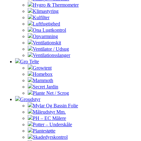
Hygro & Thermometer
Klimastyring
Kulfilter
Luftfugtighed
Ona Lugtkontrol
Opvarmning
Ventilationskit
Ventilator / Udsug
Ventilationsslanger
Gro Telte
Growtent
Homebox
Mammoth
Secret Jardin
Plante Net / Scrog
Groudstyr
Mylar Og Bassin Folie
Måleudstyr Mm.
PH – EC Målere
Potter – Underskåle
Plantestøtte
Skadedyrskontrol