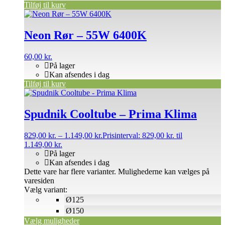
Tilføj til kurv
Neon Rør – 55W 6400K
60,00
kr.
På lager
Kan afsendes i dag
Tilføj til kurv
Spudnik Cooltube – Prima Klima
829,00
kr.
–
1.149,00
kr.
Prisinterval: 829,00 kr. til
1.149,00 kr.
På lager
Kan afsendes i dag
Dette vare har flere varianter. Mulighederne kan vælges på
varesiden
Vælg variant:
Ø125
Ø150
Vælg muligheder