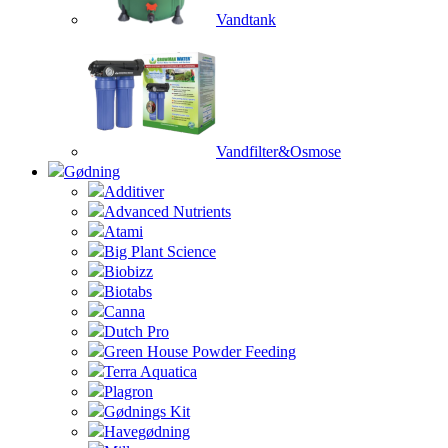
Vandtank
Vandfilter&Osmose
Gødning
Additiver
Advanced Nutrients
Atami
Big Plant Science
Biobizz
Biotabs
Canna
Dutch Pro
Green House Powder Feeding
Terra Aquatica
Plagron
Gødnings Kit
Havegødning