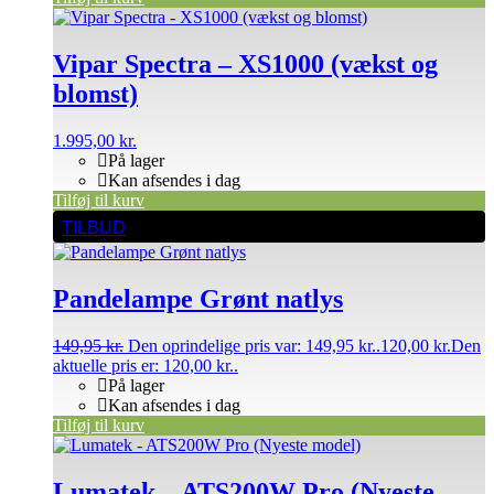
Vipar Spectra – XS1000 (vækst og
blomst)
1.995,00
kr.
På lager
Kan afsendes i dag
Tilføj til kurv
TILBUD
Pandelampe Grønt natlys
149,95
kr.
Den oprindelige pris var: 149,95 kr..
120,00
kr.
Den
aktuelle pris er: 120,00 kr..
På lager
Kan afsendes i dag
Tilføj til kurv
Lumatek – ATS200W Pro (Nyeste