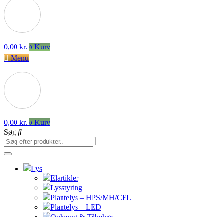
0,00
kr.
Kurv
0
Menu
0,00
kr.
Kurv
0
Søg
Lys
Elartikler
Lysstyring
Plantelys – HPS/MH/CFL
Plantelys – LED
Ophæng & Tilbehør