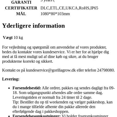
GARANTI
CERTIFIKATER
DLC,ETL,CE,UKCA,RoHS,IP65
MÅL
1080*80*103mm
Yderligere information
Vægt
10 kg
For vejledning og spørgsmål om anvendelse af vores produkter,
bedes du kontakte vores kundeservice. Vi er her for at hjælpe dig
med at få mest muligt ud af dine køb og sikre, at du bruger
produkterne korrekt og sikkert.
Kontakt os på
kundeservice@gorillagrow.dk
eller telefon 24798080.
Levering:
Forsendelsestid:
Alle ordrer, pakkes og sendes dagligt fra 09-
18. Som udgangspunkt afsendes alle ordre samme dag.
Leveringstiden er normalt fra 24 timer til 2 dage.
Tip: Bestiller du op til weekenden og vælger pakkeshop, kan
du i mange tilfælde afhente din pakke allerede den
efterfølgende dag i pakkeshoppen.
Forsendelsesomkostninger:
Vi holder fragtomkostninger