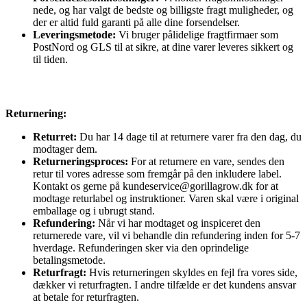
nede, og har valgt de bedste og billigste fragt muligheder, og
der er altid fuld garanti på alle dine forsendelser.
Leveringsmetode:
Vi bruger pålidelige fragtfirmaer som
PostNord og GLS til at sikre, at dine varer leveres sikkert og
til tiden.
Returnering:
Returret:
Du har 14 dage til at returnere varer fra den dag, du
modtager dem.
Returneringsproces:
For at returnere en vare, sendes den
retur til vores adresse som fremgår på den inkludere label.
Kontakt os gerne på kundeservice@gorillagrow.dk for at
modtage returlabel og instruktioner. Varen skal være i original
emballage og i ubrugt stand.
Refundering:
Når vi har modtaget og inspiceret den
returnerede vare, vil vi behandle din refundering inden for 5-7
hverdage. Refunderingen sker via den oprindelige
betalingsmetode.
Returfragt:
Hvis returneringen skyldes en fejl fra vores side,
dækker vi returfragten. I andre tilfælde er det kundens ansvar
at betale for returfragten.