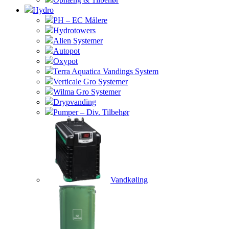
Hydro
PH – EC Målere
Hydrotowers
Alien Systemer
Autopot
Oxypot
Terra Aquatica Vandings System
Verticale Gro Systemer
Wilma Gro Systemer
Drypvanding
Pumper – Div. Tilbehør
Vandkøling