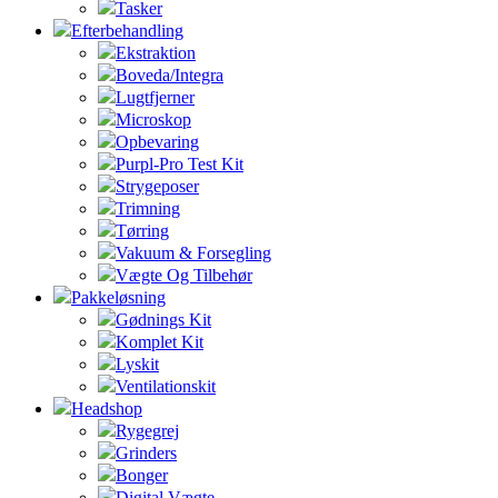
Tasker
Efterbehandling
Ekstraktion
Boveda/Integra
Lugtfjerner
Microskop
Opbevaring
Purpl-Pro Test Kit
Strygeposer
Trimning
Tørring
Vakuum & Forsegling
Vægte Og Tilbehør
Pakkeløsning
Gødnings Kit
Komplet Kit
Lyskit
Ventilationskit
Headshop
Rygegrej
Grinders
Bonger
Digital Vægte