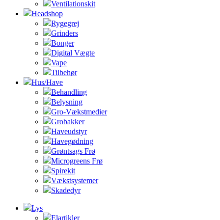
Ventilationskit
Headshop
Rygegrej
Grinders
Bonger
Digital Vægte
Vape
Tilbehør
Hus/Have
Behandling
Belysning
Gro-Vækstmedier
Grobakker
Haveudstyr
Havegødning
Grøntsags Frø
Microgreens Frø
Spirekit
Vækstsystemer
Skadedyr
Lys
Elartikler