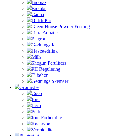
Biobizz
Biotabs
Canna
Dutch Pro
Green House Powder Feeding
Terra Aquatica
Plagron
Gødnings Kit
Havegødning
Mills
Shogun Fertilisers
PH Regulering
Tilbehør
Gødnings Skemaer
Gromedie
Coco
Jord
Leca
Perlit
Jord Forbedring
Rockwool
Vermiculite
Plantestart