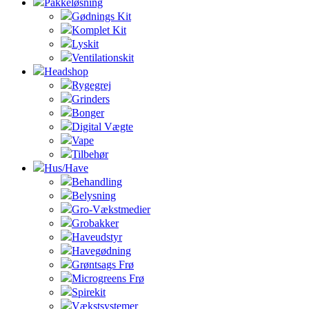
Pakkeløsning
Gødnings Kit
Komplet Kit
Lyskit
Ventilationskit
Headshop
Rygegrej
Grinders
Bonger
Digital Vægte
Vape
Tilbehør
Hus/Have
Behandling
Belysning
Gro-Vækstmedier
Grobakker
Haveudstyr
Havegødning
Grøntsags Frø
Microgreens Frø
Spirekit
Vækstsystemer