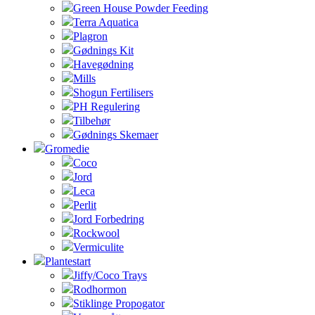
Green House Powder Feeding
Terra Aquatica
Plagron
Gødnings Kit
Havegødning
Mills
Shogun Fertilisers
PH Regulering
Tilbehør
Gødnings Skemaer
Gromedie
Coco
Jord
Leca
Perlit
Jord Forbedring
Rockwool
Vermiculite
Plantestart
Jiffy/Coco Trays
Rodhormon
Stiklinge Propogator