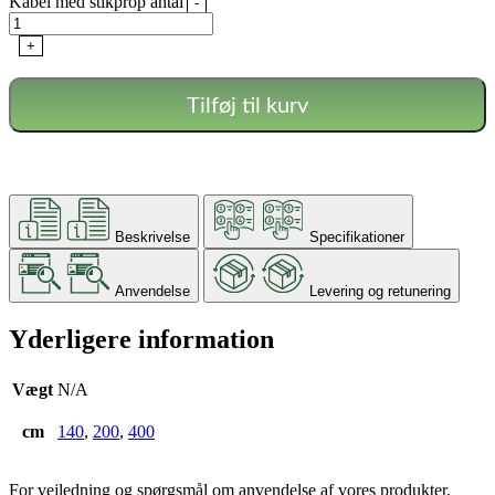
Kabel med stikprop antal
-
+
Tilføj til kurv
Beskrivelse
Specifikationer
Anvendelse
Levering og retunering
Yderligere information
Vægt
N/A
cm
140
,
200
,
400
For vejledning og spørgsmål om anvendelse af vores produkter,