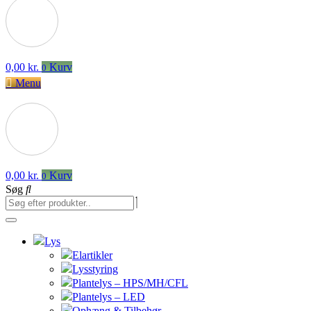
0,00
kr.
Kurv
0
Menu
0,00
kr.
Kurv
0
Søg
Lys
Elartikler
Lysstyring
Plantelys – HPS/MH/CFL
Plantelys – LED
Ophæng & Tilbehør