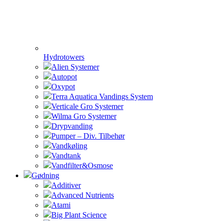
Hydrotowers
Alien Systemer
Autopot
Oxypot
Terra Aquatica Vandings System
Verticale Gro Systemer
Wilma Gro Systemer
Drypvanding
Pumper – Div. Tilbehør
Vandkøling
Vandtank
Vandfilter&Osmose
Gødning
Additiver
Advanced Nutrients
Atami
Big Plant Science