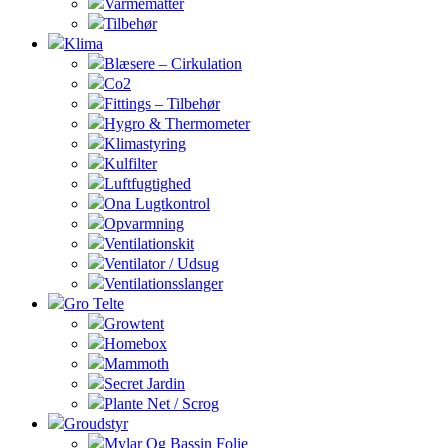
Varmemåtter
Tilbehør
Klima
Blæsere – Cirkulation
Co2
Fittings – Tilbehør
Hygro & Thermometer
Klimastyring
Kulfilter
Luftfugtighed
Ona Lugtkontrol
Opvarmning
Ventilationskit
Ventilator / Udsug
Ventilationsslanger
Gro Telte
Growtent
Homebox
Mammoth
Secret Jardin
Plante Net / Scrog
Groudstyr
Mylar Og Bassin Folie