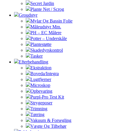
Secret Jardin
Plante Net / Scrog
Groudstyr
Mylar Og Bassin Folie
Måleudstyr Mm.
PH – EC Målere
Potter – Underskåle
Plantestøtte
Skadedyrskontrol
Tasker
Efterbehandling
Ekstraktion
Boveda/Integra
Lugtfjerner
Microskop
Opbevaring
Purpl-Pro Test Kit
Strygeposer
Trimning
Tørring
Vakuum & Forsegling
Vægte Og Tilbehør