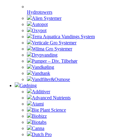
Hydrotowers
Alien Systemer
Autopot
Oxypot
Terra Aquatica Vandings System
Verticale Gro Systemer
Wilma Gro Systemer
Drypvanding
Pumper – Div. Tilbehør
Vandkøling
Vandtank
Vandfilter&Osmose
Gødning
Additiver
Advanced Nutrients
Atami
Big Plant Science
Biobizz
Biotabs
Canna
Dutch Pro