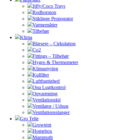
Jiffy/Coco Trays
Rodhormon
Stiklinge Propogator
Varmemåtter
Tilbehør
Klima
Blæsere – Cirkulation
Co2
Fittings – Tilbehør
Hygro & Thermometer
Klimastyring
Kulfilter
Luftfugtighed
Ona Lugtkontrol
Opvarmning
Ventilationskit
Ventilator / Udsug
Ventilationsslanger
Gro Telte
Growtent
Homebox
Mammoth