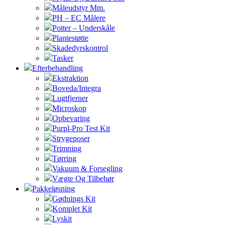
Måleudstyr Mm.
PH – EC Målere
Potter – Underskåle
Plantestøtte
Skadedyrskontrol
Tasker
Efterbehandling
Ekstraktion
Boveda/Integra
Lugtfjerner
Microskop
Opbevaring
Purpl-Pro Test Kit
Strygeposer
Trimning
Tørring
Vakuum & Forsegling
Vægte Og Tilbehør
Pakkeløsning
Gødnings Kit
Komplet Kit
Lyskit