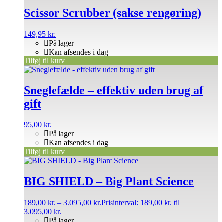
Scissor Scrubber (sakse rengøring)
149,95
kr.
På lager
Kan afsendes i dag
Tilføj til kurv
Sneglefælde – effektiv uden brug af
gift
95,00
kr.
På lager
Kan afsendes i dag
Tilføj til kurv
BIG SHIELD – Big Plant Science
189,00
kr.
–
3.095,00
kr.
Prisinterval: 189,00 kr. til
3.095,00 kr.
På lager