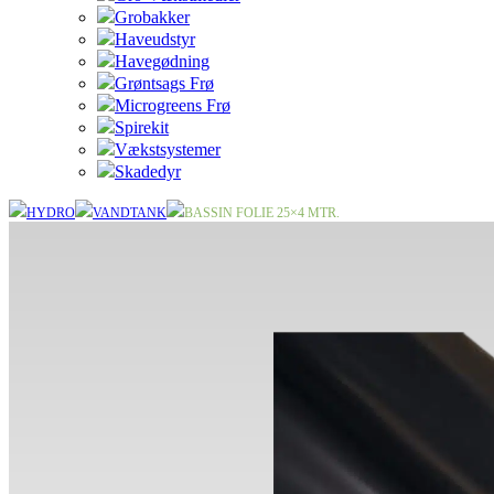
Grobakker
Haveudstyr
Havegødning
Grøntsags Frø
Microgreens Frø
Spirekit
Vækstsystemer
Skadedyr
HYDRO
VANDTANK
BASSIN FOLIE 25×4 MTR.