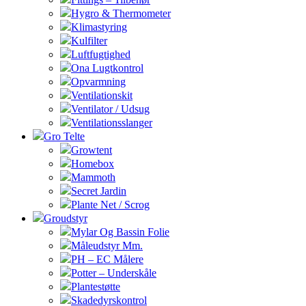
Hygro & Thermometer
Klimastyring
Kulfilter
Luftfugtighed
Ona Lugtkontrol
Opvarmning
Ventilationskit
Ventilator / Udsug
Ventilationsslanger
Gro Telte
Growtent
Homebox
Mammoth
Secret Jardin
Plante Net / Scrog
Groudstyr
Mylar Og Bassin Folie
Måleudstyr Mm.
PH – EC Målere
Potter – Underskåle
Plantestøtte
Skadedyrskontrol