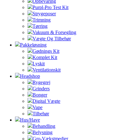
Opbevaring
Purpl-Pro Test Kit
Strygeposer
Trimning
Tørring
Vakuum & Forsegling
Vægte Og Tilbehør
Pakkeløsning
Gødnings Kit
Komplet Kit
Lyskit
Ventilationskit
Headshop
Rygegrej
Grinders
Bonger
Digital Vægte
Vape
Tilbehør
Hus/Have
Behandling
Belysning
Gro-Vækstmedier