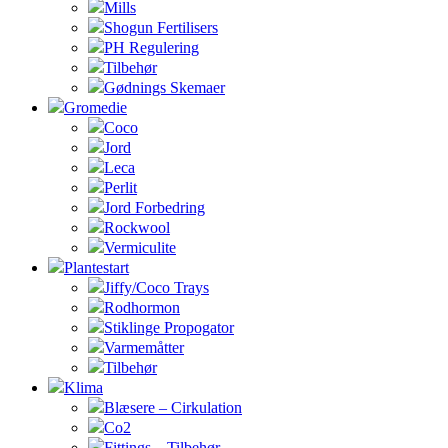
Mills
Shogun Fertilisers
PH Regulering
Tilbehør
Gødnings Skemaer
Gromedie
Coco
Jord
Leca
Perlit
Jord Forbedring
Rockwool
Vermiculite
Plantestart
Jiffy/Coco Trays
Rodhormon
Stiklinge Propogator
Varmemåtter
Tilbehør
Klima
Blæsere – Cirkulation
Co2
Fittings – Tilbehør