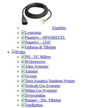
Elartikler
Lysstyring
Plantelys – HPS/MH/CFL
Plantelys – LED
Ophæng & Tilbehør
Hydro
PH – EC Målere
Hydrotowers
Alien Systemer
Autopot
Oxypot
Terra Aquatica Vandings System
Verticale Gro Systemer
Wilma Gro Systemer
Drypvanding
Pumper – Div. Tilbehør
Vandkøling