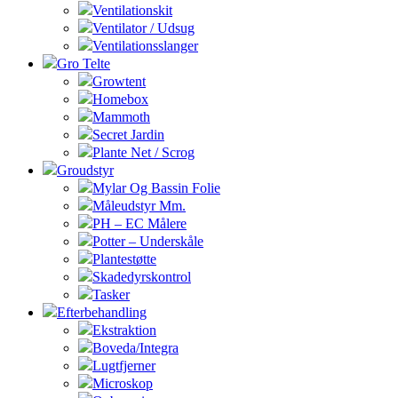
Ventilationskit
Ventilator / Udsug
Ventilationsslanger
Gro Telte
Growtent
Homebox
Mammoth
Secret Jardin
Plante Net / Scrog
Groudstyr
Mylar Og Bassin Folie
Måleudstyr Mm.
PH – EC Målere
Potter – Underskåle
Plantestøtte
Skadedyrskontrol
Tasker
Efterbehandling
Ekstraktion
Boveda/Integra
Lugtfjerner
Microskop