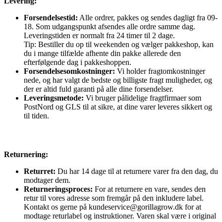
Levering:
Forsendelsestid:
Alle ordrer, pakkes og sendes dagligt fra 09-
18. Som udgangspunkt afsendes alle ordre samme dag.
Leveringstiden er normalt fra 24 timer til 2 dage.
Tip: Bestiller du op til weekenden og vælger pakkeshop, kan
du i mange tilfælde afhente din pakke allerede den
efterfølgende dag i pakkeshoppen.
Forsendelsesomkostninger:
Vi holder fragtomkostninger
nede, og har valgt de bedste og billigste fragt muligheder, og
der er altid fuld garanti på alle dine forsendelser.
Leveringsmetode:
Vi bruger pålidelige fragtfirmaer som
PostNord og GLS til at sikre, at dine varer leveres sikkert og
til tiden.
Returnering:
Returret:
Du har 14 dage til at returnere varer fra den dag, du
modtager dem.
Returneringsproces:
For at returnere en vare, sendes den
retur til vores adresse som fremgår på den inkludere label.
Kontakt os gerne på kundeservice@gorillagrow.dk for at
modtage returlabel og instruktioner. Varen skal være i original