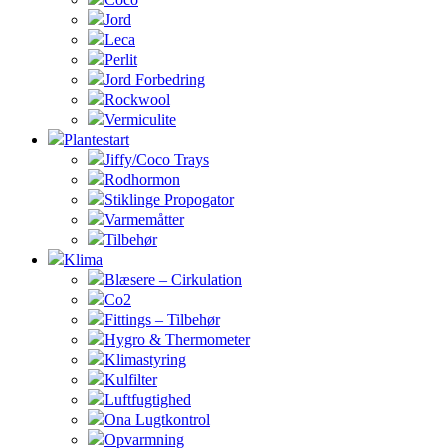
Jord
Leca
Perlit
Jord Forbedring
Rockwool
Vermiculite
Plantestart
Jiffy/Coco Trays
Rodhormon
Stiklinge Propogator
Varmemåtter
Tilbehør
Klima
Blæsere – Cirkulation
Co2
Fittings – Tilbehør
Hygro & Thermometer
Klimastyring
Kulfilter
Luftfugtighed
Ona Lugtkontrol
Opvarmning