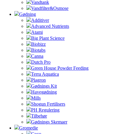
Vandtank
Vandfilter&Osmose
Gødning
Additiver
Advanced Nutrients
Atami
Big Plant Science
Biobizz
Biotabs
Canna
Dutch Pro
Green House Powder Feeding
Terra Aquatica
Plagron
Gødnings Kit
Havegødning
Mills
Shogun Fertilisers
PH Regulering
Tilbehør
Gødnings Skemaer
Gromedie
Coco