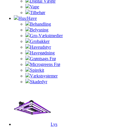
Digital Vægte
Vape
Tilbehør
Hus/Have
Behandling
Belysning
Gro-Vækstmedier
Grobakker
Haveudstyr
Havegødning
Grøntsags Frø
Microgreens Frø
Spirekit
Vækstsystemer
Skadedyr
Lys