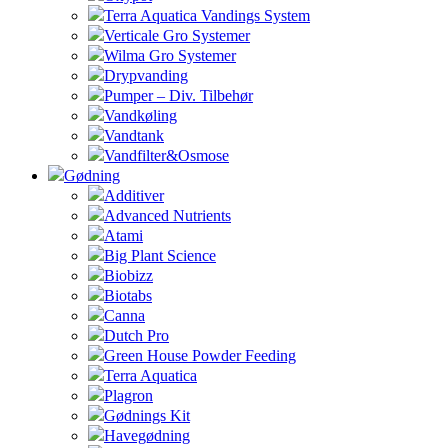
Terra Aquatica Vandings System
Verticale Gro Systemer
Wilma Gro Systemer
Drypvanding
Pumper – Div. Tilbehør
Vandkøling
Vandtank
Vandfilter&Osmose
Gødning
Additiver
Advanced Nutrients
Atami
Big Plant Science
Biobizz
Biotabs
Canna
Dutch Pro
Green House Powder Feeding
Terra Aquatica
Plagron
Gødnings Kit
Havegødning