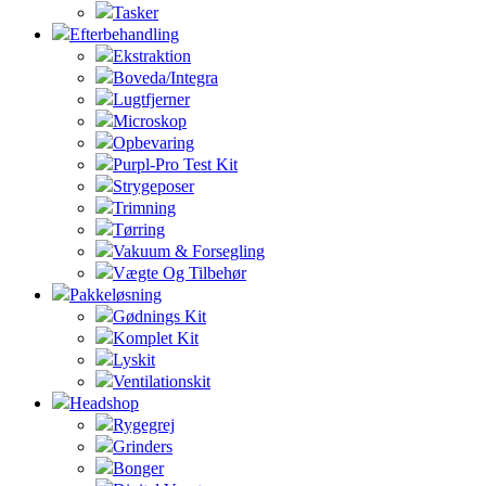
Tasker
Efterbehandling
Ekstraktion
Boveda/Integra
Lugtfjerner
Microskop
Opbevaring
Purpl-Pro Test Kit
Strygeposer
Trimning
Tørring
Vakuum & Forsegling
Vægte Og Tilbehør
Pakkeløsning
Gødnings Kit
Komplet Kit
Lyskit
Ventilationskit
Headshop
Rygegrej
Grinders
Bonger