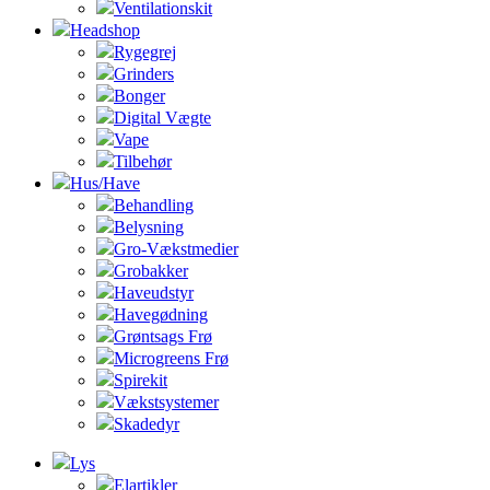
Ventilationskit
Headshop
Rygegrej
Grinders
Bonger
Digital Vægte
Vape
Tilbehør
Hus/Have
Behandling
Belysning
Gro-Vækstmedier
Grobakker
Haveudstyr
Havegødning
Grøntsags Frø
Microgreens Frø
Spirekit
Vækstsystemer
Skadedyr
Lys
Elartikler