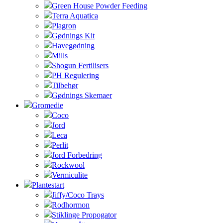
Green House Powder Feeding
Terra Aquatica
Plagron
Gødnings Kit
Havegødning
Mills
Shogun Fertilisers
PH Regulering
Tilbehør
Gødnings Skemaer
Gromedie
Coco
Jord
Leca
Perlit
Jord Forbedring
Rockwool
Vermiculite
Plantestart
Jiffy/Coco Trays
Rodhormon
Stiklinge Propogator