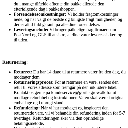
du i mange tilfælde afhente din pakke allerede den
efterfølgende dag i pakkeshoppen.
Forsendelsesomkostninger:
Vi holder fragtomkostninger
nede, og har valgt de bedste og billigste fragt muligheder, og
der er altid fuld garanti på alle dine forsendelser.
Leveringsmetode:
Vi bruger pålidelige fragtfirmaer som
PostNord og GLS til at sikre, at dine varer leveres sikkert og
til tiden.
Returnering:
Returret:
Du har 14 dage til at returnere varer fra den dag, du
modtager dem.
Returneringsproces:
For at returnere en vare, sendes den
retur til vores adresse som fremgår på den inkludere label.
Kontakt os gerne på kundeservice@gorillagrow.dk for at
modtage returlabel og instruktioner. Varen skal være i original
emballage og i ubrugt stand.
Refundering:
Når vi har modtaget og inspiceret den
returnerede vare, vil vi behandle din refundering inden for 5-7
hverdage. Refunderingen sker via den oprindelige
betalingsmetode.