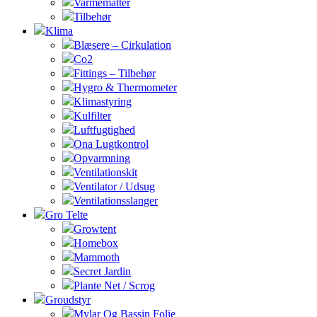
Varmemåtter
Tilbehør
Klima
Blæsere – Cirkulation
Co2
Fittings – Tilbehør
Hygro & Thermometer
Klimastyring
Kulfilter
Luftfugtighed
Ona Lugtkontrol
Opvarmning
Ventilationskit
Ventilator / Udsug
Ventilationsslanger
Gro Telte
Growtent
Homebox
Mammoth
Secret Jardin
Plante Net / Scrog
Groudstyr
Mylar Og Bassin Folie