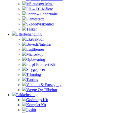
Måleudstyr Mm.
PH – EC Målere
Potter – Underskåle
Plantestøtte
Skadedyrskontrol
Tasker
Efterbehandling
Ekstraktion
Boveda/Integra
Lugtfjerner
Microskop
Opbevaring
Purpl-Pro Test Kit
Strygeposer
Trimning
Tørring
Vakuum & Forsegling
Vægte Og Tilbehør
Pakkeløsning
Gødnings Kit
Komplet Kit
Lyskit