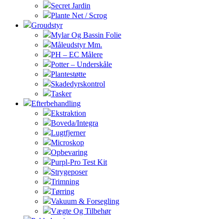
Secret Jardin
Plante Net / Scrog
Groudstyr
Mylar Og Bassin Folie
Måleudstyr Mm.
PH – EC Målere
Potter – Underskåle
Plantestøtte
Skadedyrskontrol
Tasker
Efterbehandling
Ekstraktion
Boveda/Integra
Lugtfjerner
Microskop
Opbevaring
Purpl-Pro Test Kit
Strygeposer
Trimning
Tørring
Vakuum & Forsegling
Vægte Og Tilbehør