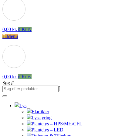
0,00
kr.
Kurv
0
Menu
0,00
kr.
Kurv
0
Søg
Lys
Elartikler
Lysstyring
Plantelys – HPS/MH/CFL
Plantelys – LED
Ophæng & Tilbehør