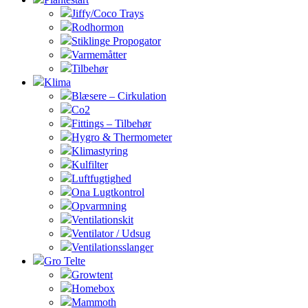
Jiffy/Coco Trays
Rodhormon
Stiklinge Propogator
Varmemåtter
Tilbehør
Klima
Blæsere – Cirkulation
Co2
Fittings – Tilbehør
Hygro & Thermometer
Klimastyring
Kulfilter
Luftfugtighed
Ona Lugtkontrol
Opvarmning
Ventilationskit
Ventilator / Udsug
Ventilationsslanger
Gro Telte
Growtent
Homebox
Mammoth