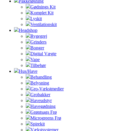
Pakkeløsning
Gødnings Kit
Komplet Kit
Lyskit
Ventilationskit
Headshop
Rygegrej
Grinders
Bonger
Digital Vægte
Vape
Tilbehør
Hus/Have
Behandling
Belysning
Gro-Vækstmedier
Grobakker
Haveudstyr
Havegødning
Grøntsags Frø
Microgreens Frø
Spirekit
Vækstsystemer