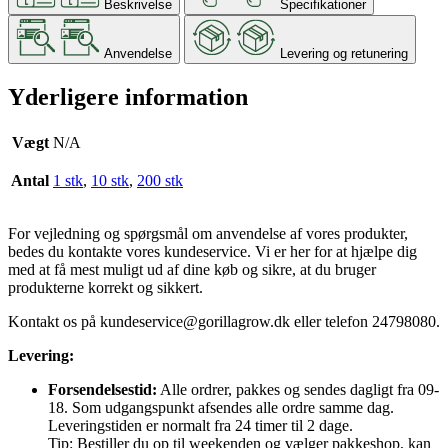
Beskrivelse
Specifikationer
Anvendelse
Levering og retunering
Yderligere information
Vægt
N/A
Antal
1 stk
,
10 stk
,
200 stk
For vejledning og spørgsmål om anvendelse af vores produkter,
bedes du kontakte vores kundeservice. Vi er her for at hjælpe dig
med at få mest muligt ud af dine køb og sikre, at du bruger
produkterne korrekt og sikkert.
Kontakt os på
kundeservice@gorillagrow.dk
eller telefon 24798080.
Levering:
Forsendelsestid:
Alle ordrer, pakkes og sendes dagligt fra 09-
18. Som udgangspunkt afsendes alle ordre samme dag.
Leveringstiden er normalt fra 24 timer til 2 dage.
Tip: Bestiller du op til weekenden og vælger pakkeshop, kan