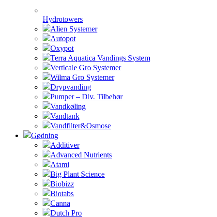
Hydrotowers
Alien Systemer
Autopot
Oxypot
Terra Aquatica Vandings System
Verticale Gro Systemer
Wilma Gro Systemer
Drypvanding
Pumper – Div. Tilbehør
Vandkøling
Vandtank
Vandfilter&Osmose
Gødning
Additiver
Advanced Nutrients
Atami
Big Plant Science
Biobizz
Biotabs
Canna
Dutch Pro