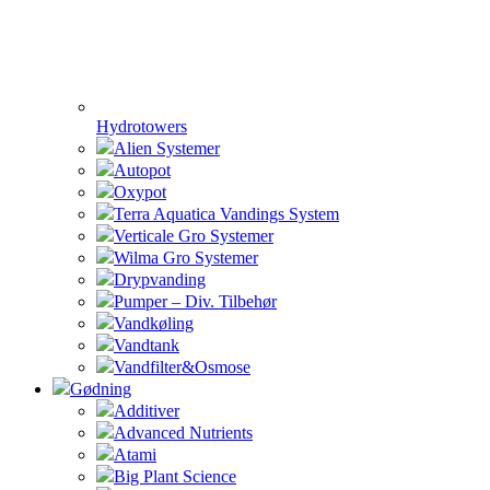
Hydrotowers
Alien Systemer
Autopot
Oxypot
Terra Aquatica Vandings System
Verticale Gro Systemer
Wilma Gro Systemer
Drypvanding
Pumper – Div. Tilbehør
Vandkøling
Vandtank
Vandfilter&Osmose
Gødning
Additiver
Advanced Nutrients
Atami
Big Plant Science