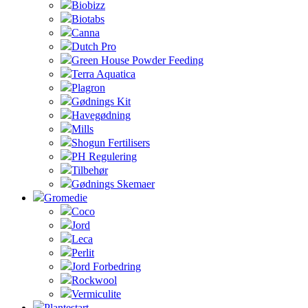
Biobizz
Biotabs
Canna
Dutch Pro
Green House Powder Feeding
Terra Aquatica
Plagron
Gødnings Kit
Havegødning
Mills
Shogun Fertilisers
PH Regulering
Tilbehør
Gødnings Skemaer
Gromedie
Coco
Jord
Leca
Perlit
Jord Forbedring
Rockwool
Vermiculite
Plantestart