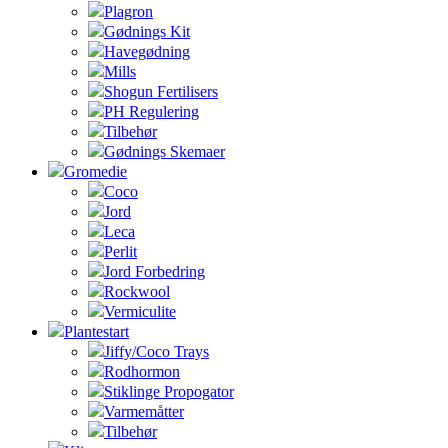
Plagron
Gødnings Kit
Havegødning
Mills
Shogun Fertilisers
PH Regulering
Tilbehør
Gødnings Skemaer
Gromedie
Coco
Jord
Leca
Perlit
Jord Forbedring
Rockwool
Vermiculite
Plantestart
Jiffy/Coco Trays
Rodhormon
Stiklinge Propogator
Varmemåtter
Tilbehør