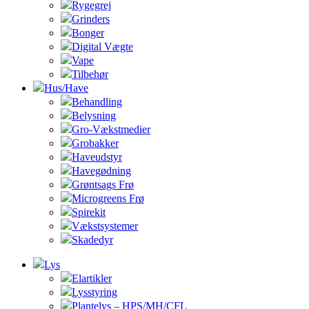
Rygegrej
Grinders
Bonger
Digital Vægte
Vape
Tilbehør
Hus/Have
Behandling
Belysning
Gro-Vækstmedier
Grobakker
Haveudstyr
Havegødning
Grøntsags Frø
Microgreens Frø
Spirekit
Vækstsystemer
Skadedyr
Lys
Elartikler
Lysstyring
Plantelys – HPS/MH/CFL