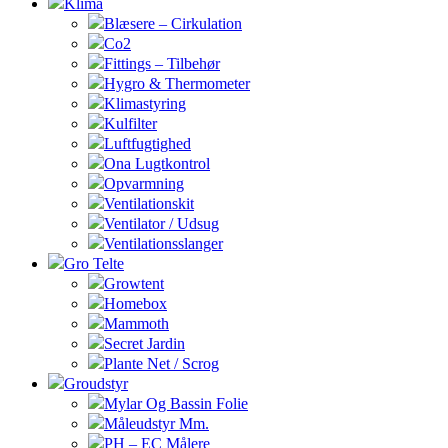
Klima
Blæsere – Cirkulation
Co2
Fittings – Tilbehør
Hygro & Thermometer
Klimastyring
Kulfilter
Luftfugtighed
Ona Lugtkontrol
Opvarmning
Ventilationskit
Ventilator / Udsug
Ventilationsslanger
Gro Telte
Growtent
Homebox
Mammoth
Secret Jardin
Plante Net / Scrog
Groudstyr
Mylar Og Bassin Folie
Måleudstyr Mm.
PH – EC Målere