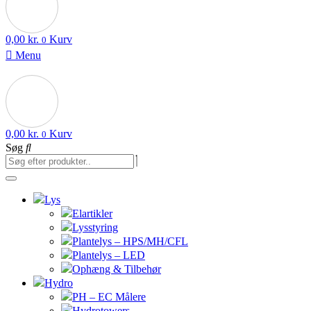
0,00
kr.
Kurv
0
Menu
0,00
kr.
Kurv
0
Søg
Lys
Elartikler
Lysstyring
Plantelys – HPS/MH/CFL
Plantelys – LED
Ophæng & Tilbehør
Hydro
PH – EC Målere
Hydrotowers