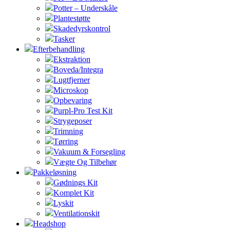
Potter – Underskåle
Plantestøtte
Skadedyrskontrol
Tasker
Efterbehandling
Ekstraktion
Boveda/Integra
Lugtfjerner
Microskop
Opbevaring
Purpl-Pro Test Kit
Strygeposer
Trimning
Tørring
Vakuum & Forsegling
Vægte Og Tilbehør
Pakkeløsning
Gødnings Kit
Komplet Kit
Lyskit
Ventilationskit
Headshop