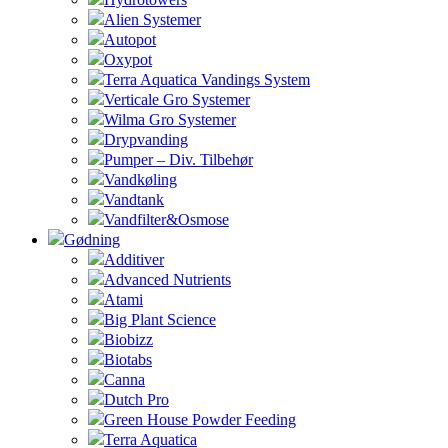
Alien Systemer
Autopot
Oxypot
Terra Aquatica Vandings System
Verticale Gro Systemer
Wilma Gro Systemer
Drypvanding
Pumper – Div. Tilbehør
Vandkøling
Vandtank
Vandfilter&Osmose
Gødning
Additiver
Advanced Nutrients
Atami
Big Plant Science
Biobizz
Biotabs
Canna
Dutch Pro
Green House Powder Feeding
Terra Aquatica