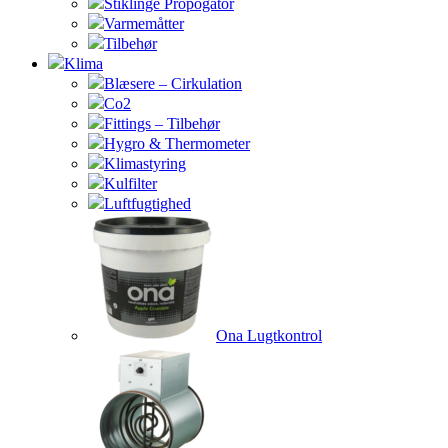
Stiklinge Propogator
Varmemåtter
Tilbehør
Klima
Blæsere – Cirkulation
Co2
Fittings – Tilbehør
Hygro & Thermometer
Klimastyring
Kulfilter
Luftfugtighed
Ona Lugtkontrol