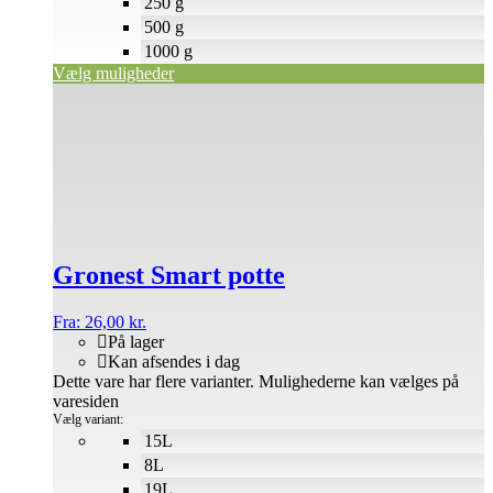
250 g
500 g
1000 g
Vælg muligheder
Gronest Smart potte
Fra:
26,00
kr.
På lager
Kan afsendes i dag
Dette vare har flere varianter. Mulighederne kan vælges på
varesiden
Vælg variant:
15L
8L
19L