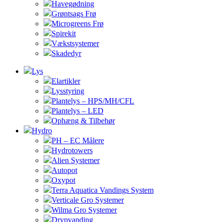
Havegødning
Grøntsags Frø
Microgreens Frø
Spirekit
Vækstsystemer
Skadedyr
Lys
Elartikler
Lysstyring
Plantelys – HPS/MH/CFL
Plantelys – LED
Ophæng & Tilbehør
Hydro
PH – EC Målere
Hydrotowers
Alien Systemer
Autopot
Oxypot
Terra Aquatica Vandings System
Verticale Gro Systemer
Wilma Gro Systemer
Drypvanding