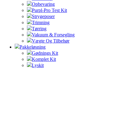
Opbevaring
Purpl-Pro Test Kit
Strygeposer
Trimning
Tørring
Vakuum & Forsegling
Vægte Og Tilbehør
Pakkeløsning
Gødnings Kit
Komplet Kit
Lyskit