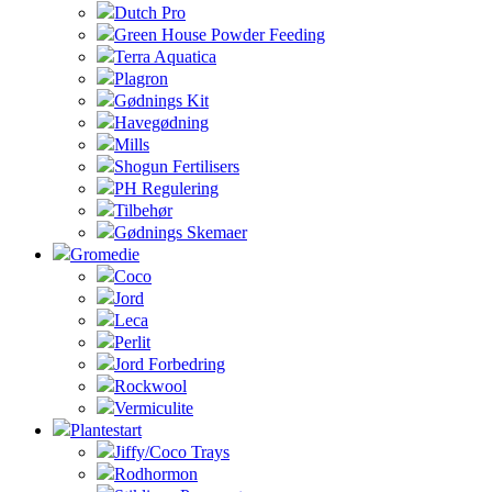
Dutch Pro
Green House Powder Feeding
Terra Aquatica
Plagron
Gødnings Kit
Havegødning
Mills
Shogun Fertilisers
PH Regulering
Tilbehør
Gødnings Skemaer
Gromedie
Coco
Jord
Leca
Perlit
Jord Forbedring
Rockwool
Vermiculite
Plantestart
Jiffy/Coco Trays
Rodhormon