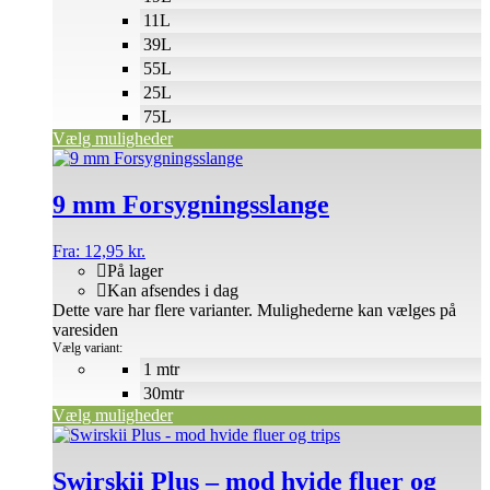
11L
39L
55L
25L
75L
Vælg muligheder
9 mm Forsygningsslange
Fra:
12,95
kr.
På lager
Kan afsendes i dag
Dette vare har flere varianter. Mulighederne kan vælges på
varesiden
Vælg variant:
1 mtr
30mtr
Vælg muligheder
Swirskii Plus – mod hvide fluer og