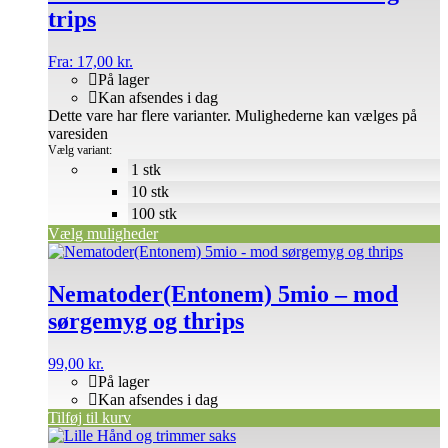
trips
Fra:
17,00
kr.
På lager
Kan afsendes i dag
Dette vare har flere varianter. Mulighederne kan vælges på
varesiden
Vælg variant:
1 stk
10 stk
100 stk
Vælg muligheder
Nematoder(Entonem) 5mio – mod
sørgemyg og thrips
99,00
kr.
På lager
Kan afsendes i dag
Tilføj til kurv