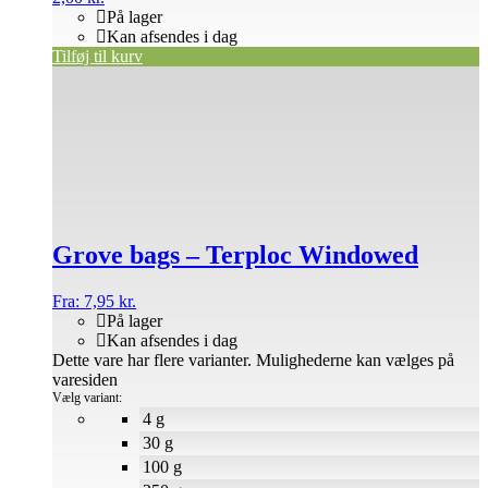
På lager
Kan afsendes i dag
Tilføj til kurv
Grove bags – Terploc Windowed
Fra:
7,95
kr.
På lager
Kan afsendes i dag
Dette vare har flere varianter. Mulighederne kan vælges på
varesiden
Vælg variant:
4 g
30 g
100 g