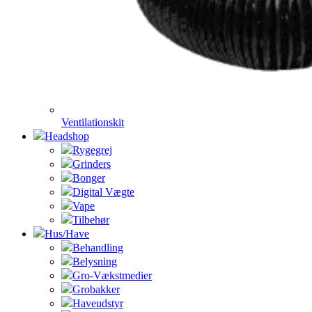
Ventilationskit
Headshop
Rygegrej
Grinders
Bonger
Digital Vægte
Vape
Tilbehør
Hus/Have
Behandling
Belysning
Gro-Vækstmedier
Grobakker
Haveudstyr