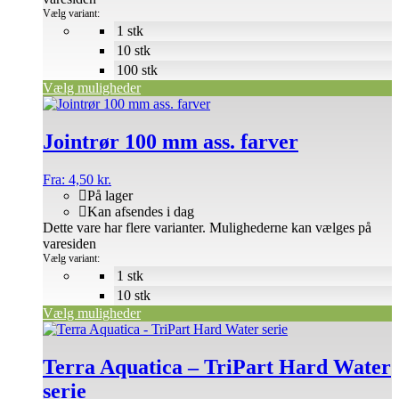
Vælg variant:
1 stk
10 stk
100 stk
Vælg muligheder
Jointrør 100 mm ass. farver
Fra:
4,50
kr.
På lager
Kan afsendes i dag
Dette vare har flere varianter. Mulighederne kan vælges på
varesiden
Vælg variant:
1 stk
10 stk
Vælg muligheder
Terra Aquatica – TriPart Hard Water
serie