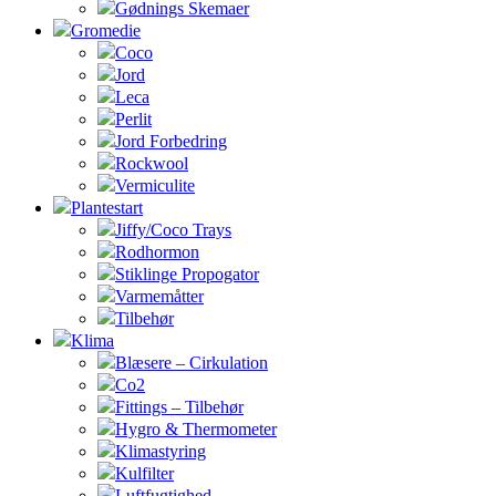
Gødnings Skemaer
Gromedie
Coco
Jord
Leca
Perlit
Jord Forbedring
Rockwool
Vermiculite
Plantestart
Jiffy/Coco Trays
Rodhormon
Stiklinge Propogator
Varmemåtter
Tilbehør
Klima
Blæsere – Cirkulation
Co2
Fittings – Tilbehør
Hygro & Thermometer
Klimastyring
Kulfilter
Luftfugtighed