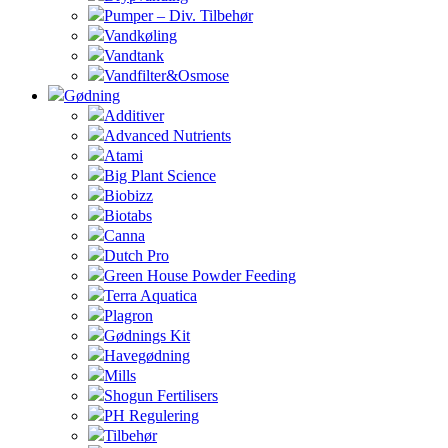
Pumper – Div. Tilbehør
Vandkøling
Vandtank
Vandfilter&Osmose
Gødning
Additiver
Advanced Nutrients
Atami
Big Plant Science
Biobizz
Biotabs
Canna
Dutch Pro
Green House Powder Feeding
Terra Aquatica
Plagron
Gødnings Kit
Havegødning
Mills
Shogun Fertilisers
PH Regulering
Tilbehør