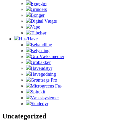
Rygegrej
Grinders
Bonger
Digital Vægte
Vape
Tilbehør
Hus/Have
Behandling
Belysning
Gro-Vækstmedier
Grobakker
Haveudstyr
Havegødning
Grøntsags Frø
Microgreens Frø
Spirekit
Vækstsystemer
Skadedyr
Uncategorized