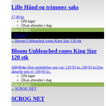
Lille Hånd og trimmer saks
17,00
kr.
På lager
Kan afsendes i dag
Tilføj til kurv
TILBUD
Bloom Unbleached cones King Size
120 stk
129,95
kr.
Den oprindelige pris var: 129,95 kr..
109,95
kr.
Den
aktuelle pris er: 109,95 kr..
På lager
Kan afsendes i dag
Tilføj til kurv
SCROG NET