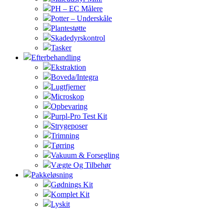
PH – EC Målere
Potter – Underskåle
Plantestøtte
Skadedyrskontrol
Tasker
Efterbehandling
Ekstraktion
Boveda/Integra
Lugtfjerner
Microskop
Opbevaring
Purpl-Pro Test Kit
Strygeposer
Trimning
Tørring
Vakuum & Forsegling
Vægte Og Tilbehør
Pakkeløsning
Gødnings Kit
Komplet Kit
Lyskit