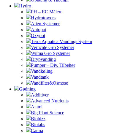
Hydro
PH – EC Målere
Hydrotowers
Alien Systemer
Autopot
Oxypot
Terra Aquatica Vandings System
Verticale Gro Systemer
Wilma Gro Systemer
Drypvanding
Pumper – Div. Tilbehør
Vandkøling
Vandtank
Vandfilter&Osmose
Gødning
Additiver
Advanced Nutrients
Atami
Big Plant Science
Biobizz
Biotabs
Canna