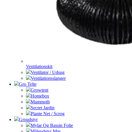
Ventilationskit
Ventilator / Udsug
Ventilationsslanger
Gro Telte
Growtent
Homebox
Mammoth
Secret Jardin
Plante Net / Scrog
Groudstyr
Mylar Og Bassin Folie
Måleudstyr Mm.