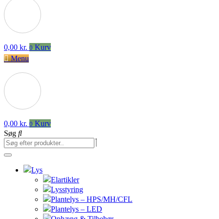
0,00
kr.
Kurv
0
Menu
0,00
kr.
Kurv
0
Søg
Lys
Elartikler
Lysstyring
Plantelys – HPS/MH/CFL
Plantelys – LED
Ophæng & Tilbehør