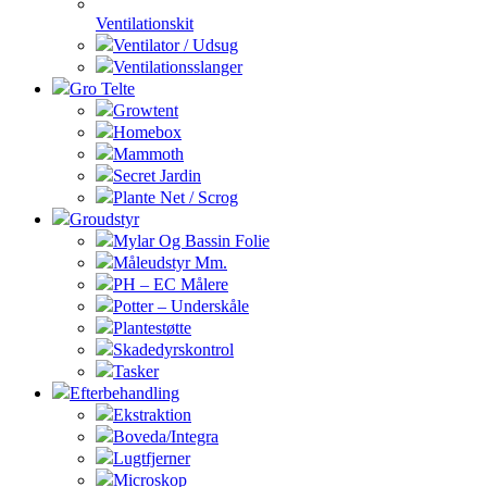
Ventilationskit
Ventilator / Udsug
Ventilationsslanger
Gro Telte
Growtent
Homebox
Mammoth
Secret Jardin
Plante Net / Scrog
Groudstyr
Mylar Og Bassin Folie
Måleudstyr Mm.
PH – EC Målere
Potter – Underskåle
Plantestøtte
Skadedyrskontrol
Tasker
Efterbehandling
Ekstraktion
Boveda/Integra
Lugtfjerner
Microskop