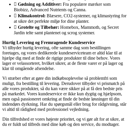
Gødning og Additiver:
Fra populære mærker som
Biobizz, Advanced Nutrients og Canna.
Klimakontrol:
Blæsere, CO2-systemer, og klimastyring for
at sikre det perfekte miljø for dine planter.
Grotelte og Tilbehør:
Homebox, Mammoth, og Secret
Jardin telte samt plantenet og scrog systemer.
Hurtig Levering og Fremragende Kundeservice
Vi tilbyder hurtig levering, ofte samme dag som bestillingen
foretages, og vores dedikerede kundeserviceteam er altid klar til at
hjælpe dig med at finde de rigtige produkter til dine behov. Vores
lager er velassorteret, hvilket sikrer, at de fleste varer er på lager og
klar til omgående afsendelse.
Vi stræber efter at gøre din indkøbsoplevelse så problemfri som
muligt, fra bestilling til levering. Derudover tilbyder vi prismatch på
alle vores produkter, så du kan være sikker på at få den bedste pris
på markedet. Vores kundeservice er ikke kun dygtig og hjælpsom,
men også passioneret omkring at finde de bedste løsninger til din
indendørs dyrkning. Har du spørgsmål eller brug for rådgivning, står
vi altid til rådighed med professionel vejledning.
Din tilfredshed er vores højeste prioritet, og vi gør alt for at sikre, at
du er fuldt ud tilfreds med dine køb og den service, du modtager.