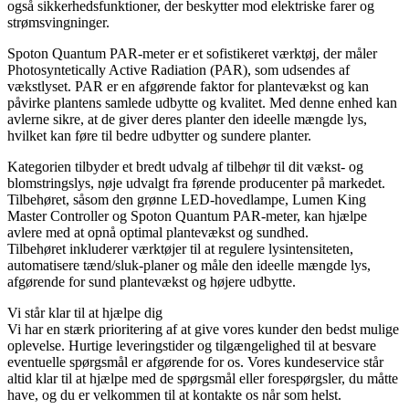
også sikkerhedsfunktioner, der beskytter mod elektriske farer og
strømsvingninger.
Spoton Quantum PAR-meter er et sofistikeret værktøj, der måler
Photosyntetically Active Radiation (PAR), som udsendes af
vækstlyset. PAR er en afgørende faktor for plantevækst og kan
påvirke plantens samlede udbytte og kvalitet. Med denne enhed kan
avlerne sikre, at de giver deres planter den ideelle mængde lys,
hvilket kan føre til bedre udbytter og sundere planter.
Kategorien tilbyder et bredt udvalg af tilbehør til dit vækst- og
blomstringslys, nøje udvalgt fra førende producenter på markedet.
Tilbehøret, såsom den grønne LED-hovedlampe, Lumen King
Master Controller og Spoton Quantum PAR-meter, kan hjælpe
avlere med at opnå optimal plantevækst og sundhed.
Tilbehøret inkluderer værktøjer til at regulere lysintensiteten,
automatisere tænd/sluk-planer og måle den ideelle mængde lys,
afgørende for sund plantevækst og højere udbytte.
Vi står klar til at hjælpe dig
Vi har en stærk prioritering af at give vores kunder den bedst mulige
oplevelse. Hurtige leveringstider og tilgængelighed til at besvare
eventuelle spørgsmål er afgørende for os. Vores kundeservice står
altid klar til at hjælpe med de spørgsmål eller forespørgsler, du måtte
have, og du er velkommen til at kontakte os når som helst.