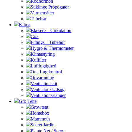
Rodhormon
Stiklinge Propogator
Varmemåtter
Tilbehør
Klima
Blæsere – Cirkulation
Co2
Fittings – Tilbehør
Hygro & Thermometer
Klimastyring
Kulfilter
Luftfugtighed
Ona Lugtkontrol
Opvarmning
Ventilationskit
Ventilator / Udsug
Ventilationsslanger
Gro Telte
Growtent
Homebox
Mammoth
Secret Jardin
Plante Net / Scrog