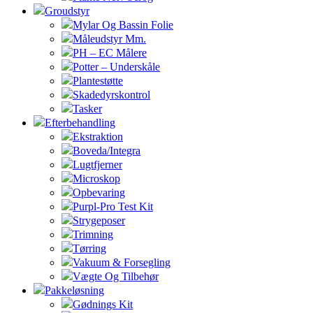
Groudstyr
Mylar Og Bassin Folie
Måleudstyr Mm.
PH – EC Målere
Potter – Underskåle
Plantestøtte
Skadedyrskontrol
Tasker
Efterbehandling
Ekstraktion
Boveda/Integra
Lugtfjerner
Microskop
Opbevaring
Purpl-Pro Test Kit
Strygeposer
Trimning
Tørring
Vakuum & Forsegling
Vægte Og Tilbehør
Pakkeløsning
Gødnings Kit