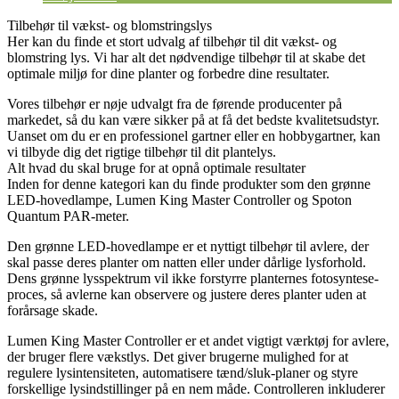
Tilbehør til vækst- og blomstringslys
Her kan du finde et stort udvalg af tilbehør til dit vækst- og
blomstring lys. Vi har alt det nødvendige tilbehør til at skabe det
optimale miljø for dine planter og forbedre dine resultater.
Vores tilbehør er nøje udvalgt fra de førende producenter på
markedet, så du kan være sikker på at få det bedste kvalitetsudstyr.
Uanset om du er en professionel gartner eller en hobbygartner, kan
vi tilbyde dig det rigtige tilbehør til dit plantelys.
Alt hvad du skal bruge for at opnå optimale resultater
Inden for denne kategori kan du finde produkter som den grønne
LED-hovedlampe, Lumen King Master Controller og Spoton
Quantum PAR-meter.
Den grønne LED-hovedlampe er et nyttigt tilbehør til avlere, der
skal passe deres planter om natten eller under dårlige lysforhold.
Dens grønne lysspektrum vil ikke forstyrre planternes fotosyntese-
proces, så avlerne kan observere og justere deres planter uden at
forårsage skade.
Lumen King Master Controller er et andet vigtigt værktøj for avlere,
der bruger flere vækstlys. Det giver brugerne mulighed for at
regulere lysintensiteten, automatisere tænd/sluk-planer og styre
forskellige lysindstillinger på en nem måde. Controlleren inkluderer