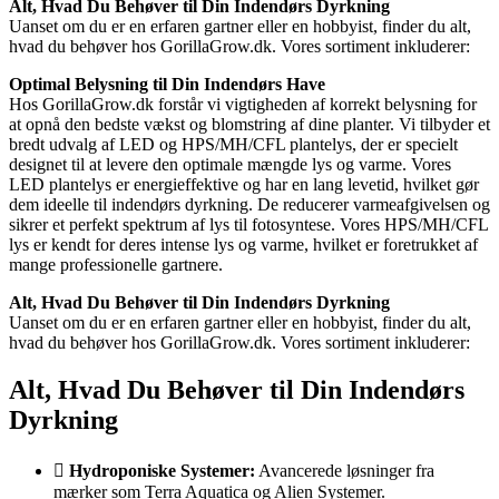
Alt, Hvad Du Behøver til Din Indendørs Dyrkning
Uanset om du er en erfaren gartner eller en hobbyist, finder du alt,
hvad du behøver hos GorillaGrow.dk. Vores sortiment inkluderer:
Optimal Belysning til Din Indendørs Have
Hos GorillaGrow.dk forstår vi vigtigheden af korrekt belysning for
at opnå den bedste vækst og blomstring af dine planter. Vi tilbyder et
bredt udvalg af LED og HPS/MH/CFL plantelys, der er specielt
designet til at levere den optimale mængde lys og varme. Vores
LED plantelys er energieffektive og har en lang levetid, hvilket gør
dem ideelle til indendørs dyrkning. De reducerer varmeafgivelsen og
sikrer et perfekt spektrum af lys til fotosyntese. Vores HPS/MH/CFL
lys er kendt for deres intense lys og varme, hvilket er foretrukket af
mange professionelle gartnere.
Alt, Hvad Du Behøver til Din Indendørs Dyrkning
Uanset om du er en erfaren gartner eller en hobbyist, finder du alt,
hvad du behøver hos GorillaGrow.dk. Vores sortiment inkluderer:
Alt, Hvad Du Behøver til Din Indendørs
Dyrkning
Hydroponiske Systemer:
Avancerede løsninger fra
mærker som Terra Aquatica og Alien Systemer.