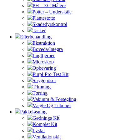
PH – EC Målere
Potter – Underskåle
Plantestøtte
Skadedyrskontrol
Tasker
Efterbehandling
Ekstraktion
Boveda/Integra
Lugtfjerner
Microskop
Opbevaring
Purpl-Pro Test Kit
Strygeposer
Trimning
Tørring
Vakuum & Forsegling
Vægte Og Tilbehør
Pakkeløsning
Gødnings Kit
Komplet Kit
Lyskit
Ventilationskit