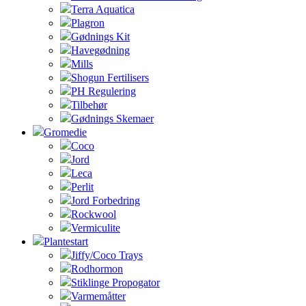
Terra Aquatica
Plagron
Gødnings Kit
Havegødning
Mills
Shogun Fertilisers
PH Regulering
Tilbehør
Gødnings Skemaer
Gromedie
Coco
Jord
Leca
Perlit
Jord Forbedring
Rockwool
Vermiculite
Plantestart
Jiffy/Coco Trays
Rodhormon
Stiklinge Propogator
Varmemåtter