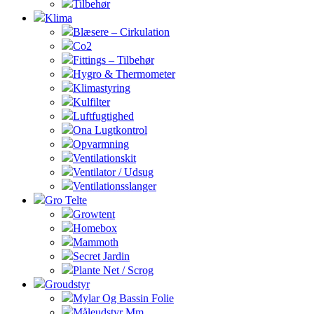
Tilbehør
Klima
Blæsere – Cirkulation
Co2
Fittings – Tilbehør
Hygro & Thermometer
Klimastyring
Kulfilter
Luftfugtighed
Ona Lugtkontrol
Opvarmning
Ventilationskit
Ventilator / Udsug
Ventilationsslanger
Gro Telte
Growtent
Homebox
Mammoth
Secret Jardin
Plante Net / Scrog
Groudstyr
Mylar Og Bassin Folie
Måleudstyr Mm.