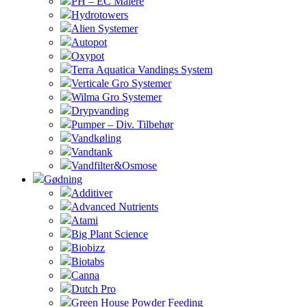
PH – EC Målere
Hydrotowers
Alien Systemer
Autopot
Oxypot
Terra Aquatica Vandings System
Verticale Gro Systemer
Wilma Gro Systemer
Drypvanding
Pumper – Div. Tilbehør
Vandkøling
Vandtank
Vandfilter&Osmose
Gødning
Additiver
Advanced Nutrients
Atami
Big Plant Science
Biobizz
Biotabs
Canna
Dutch Pro
Green House Powder Feeding