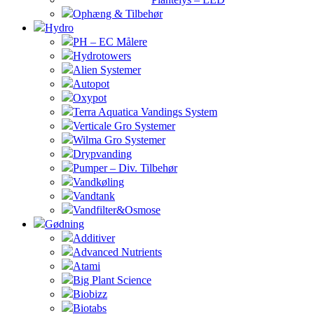
Ophæng & Tilbehør
Hydro
PH – EC Målere
Hydrotowers
Alien Systemer
Autopot
Oxypot
Terra Aquatica Vandings System
Verticale Gro Systemer
Wilma Gro Systemer
Drypvanding
Pumper – Div. Tilbehør
Vandkøling
Vandtank
Vandfilter&Osmose
Gødning
Additiver
Advanced Nutrients
Atami
Big Plant Science
Biobizz
Biotabs