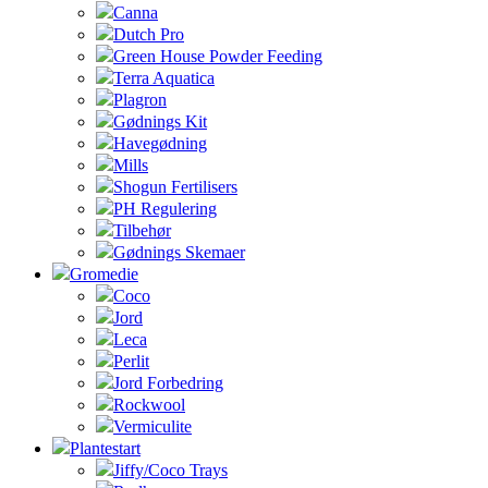
Canna
Dutch Pro
Green House Powder Feeding
Terra Aquatica
Plagron
Gødnings Kit
Havegødning
Mills
Shogun Fertilisers
PH Regulering
Tilbehør
Gødnings Skemaer
Gromedie
Coco
Jord
Leca
Perlit
Jord Forbedring
Rockwool
Vermiculite
Plantestart
Jiffy/Coco Trays