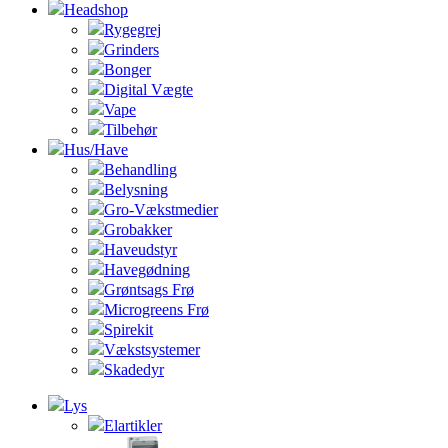
Headshop
Rygegrej
Grinders
Bonger
Digital Vægte
Vape
Tilbehør
Hus/Have
Behandling
Belysning
Gro-Vækstmedier
Grobakker
Haveudstyr
Havegødning
Grøntsags Frø
Microgreens Frø
Spirekit
Vækstsystemer
Skadedyr
Lys
Elartikler