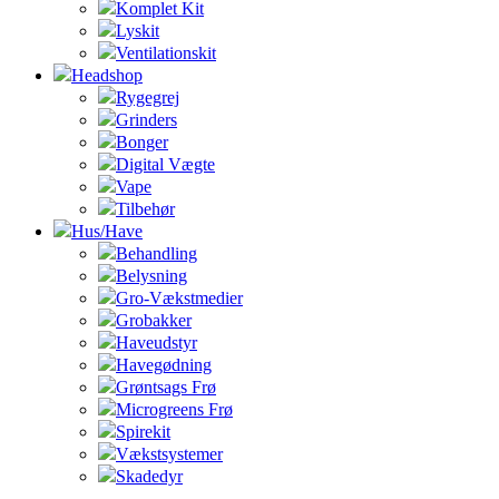
Komplet Kit
Lyskit
Ventilationskit
Headshop
Rygegrej
Grinders
Bonger
Digital Vægte
Vape
Tilbehør
Hus/Have
Behandling
Belysning
Gro-Vækstmedier
Grobakker
Haveudstyr
Havegødning
Grøntsags Frø
Microgreens Frø
Spirekit
Vækstsystemer
Skadedyr