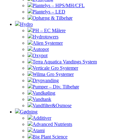
Plantelys – HPS/MH/CFL
Plantelys – LED
Ophæng & Tilbehør
Hydro
PH – EC Målere
Hydrotowers
Alien Systemer
Autopot
Oxypot
Terra Aquatica Vandings System
Verticale Gro Systemer
Wilma Gro Systemer
Drypvanding
Pumper – Div. Tilbehør
Vandkøling
Vandtank
Vandfilter&Osmose
Gødning
Additiver
Advanced Nutrients
Atami
Big Plant Science