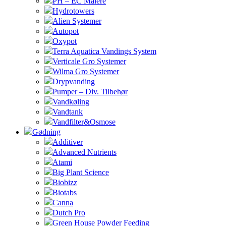
PH – EC Målere
Hydrotowers
Alien Systemer
Autopot
Oxypot
Terra Aquatica Vandings System
Verticale Gro Systemer
Wilma Gro Systemer
Drypvanding
Pumper – Div. Tilbehør
Vandkøling
Vandtank
Vandfilter&Osmose
Gødning
Additiver
Advanced Nutrients
Atami
Big Plant Science
Biobizz
Biotabs
Canna
Dutch Pro
Green House Powder Feeding