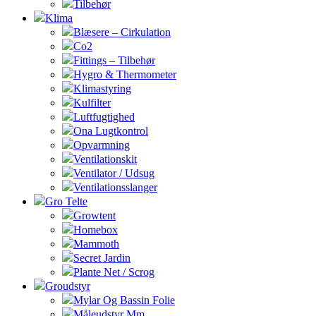
Tilbehør
Klima
Blæsere – Cirkulation
Co2
Fittings – Tilbehør
Hygro & Thermometer
Klimastyring
Kulfilter
Luftfugtighed
Ona Lugtkontrol
Opvarmning
Ventilationskit
Ventilator / Udsug
Ventilationsslanger
Gro Telte
Growtent
Homebox
Mammoth
Secret Jardin
Plante Net / Scrog
Groudstyr
Mylar Og Bassin Folie
Måleudstyr Mm.