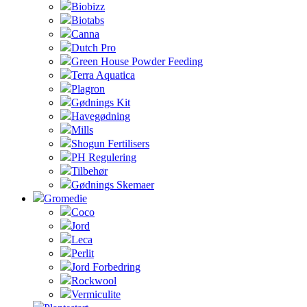
Biobizz
Biotabs
Canna
Dutch Pro
Green House Powder Feeding
Terra Aquatica
Plagron
Gødnings Kit
Havegødning
Mills
Shogun Fertilisers
PH Regulering
Tilbehør
Gødnings Skemaer
Gromedie
Coco
Jord
Leca
Perlit
Jord Forbedring
Rockwool
Vermiculite