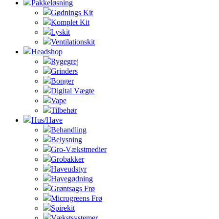
Pakkeløsning
Gødnings Kit
Komplet Kit
Lyskit
Ventilationskit
Headshop
Rygegrej
Grinders
Bonger
Digital Vægte
Vape
Tilbehør
Hus/Have
Behandling
Belysning
Gro-Vækstmedier
Grobakker
Haveudstyr
Havegødning
Grøntsags Frø
Microgreens Frø
Spirekit
Vækstsystemer