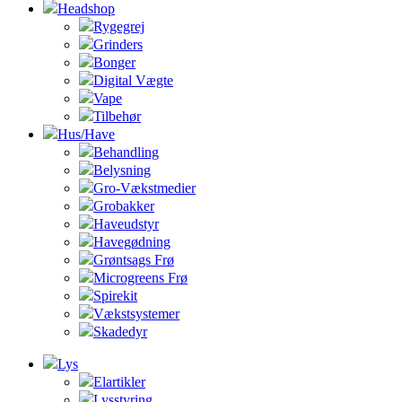
Headshop
Rygegrej
Grinders
Bonger
Digital Vægte
Vape
Tilbehør
Hus/Have
Behandling
Belysning
Gro-Vækstmedier
Grobakker
Haveudstyr
Havegødning
Grøntsags Frø
Microgreens Frø
Spirekit
Vækstsystemer
Skadedyr
Lys
Elartikler
Lysstyring