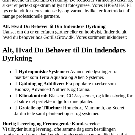
sikrer et perfekt spektrum af lys til fotosyntese. Vores HPS/MH/CFL
lys er kendt for deres intense lys og varme, hvilket er foretrukket af
mange professionelle gartnere.
Alt, Hvad Du Behøver til Din Indendørs Dyrkning
Uanset om du er en erfaren gartner eller en hobbyist, finder du alt,
hvad du behøver hos GorillaGrow.dk. Vores sortiment inkluderer:
Alt, Hvad Du Behøver til Din Indendørs
Dyrkning
Hydroponiske Systemer:
Avancerede løsninger fra
mærker som Terra Aquatica og Alien Systemer.
Gødning og Additiver:
Fra populære mærker som
Biobizz, Advanced Nutrients og Canna.
Klimakontrol:
Blæsere, CO2-systemer, og klimastyring for
at sikre det perfekte miljø for dine planter.
Grotelte og Tilbehør:
Homebox, Mammoth, og Secret
Jardin telte samt plantenet og scrog systemer.
Hurtig Levering og Fremragende Kundeservice
Vi tilbyder hurtig levering, ofte samme dag som bestillingen
foretages, og vores dedikerede kundeserviceteam er altid klar til at