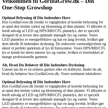
Velkommen til GorillaGrow.dk – Din
One-Stop Growshop
Optimal Belysning til Din Indendørs Have
Hos GorillaGrow.dk forstår vi vigtigheden af korrekt belysning for
at opnå den bedste vækst og blomstring af dine planter. Vi tilbyder et
bredt udvalg af LED og HPS/MH/CFL plantelys, der er specielt
designet til at levere den optimale mængde lys og varme. Vores
LED plantelys er energieffektive og har en lang levetid, hvilket gør
dem ideelle til indendørs dyrkning. De reducerer varmeafgivelsen og
sikrer et perfekt spektrum af lys til fotosyntese. Vores HPS/MH/CFL
lys er kendt for deres intense lys og varme, hvilket er foretrukket af
mange professionelle gartnere.
Alt, Hvad Du Behøver til Din Indendørs Dyrkning
Uanset om du er en erfaren gartner eller en hobbyist, finder du alt,
hvad du behøver hos GorillaGrow.dk. Vores sortiment inkluderer:
Optimal Belysning til Din Indendørs Have
Hos GorillaGrow.dk forstår vi vigtigheden af korrekt belysning for
at opnå den bedste vækst og blomstring af dine planter. Vi tilbyder et
bredt udvalg af LED og HPS/MH/CFL plantelys, der er specielt
designet til at levere den optimale mængde lys og varme. Vores
LED plantelys er energieffektive og har en lang levetid, hvilket gør
dem ideelle til indendørs dyrkning. De reducerer varmeafgivelsen og