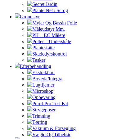
Secret Jardin
Plante Net / Scrog
Groudstyr
Mylar Og Bassin Folie
Måleudstyr Mm.
PH – EC Målere
Potter – Underskåle
Plantestøtte
Skadedyrskontrol
Tasker
Efterbehandling
Ekstraktion
Boveda/Integra
Lugtfjerner
Microskop
Opbevaring
Purpl-Pro Test Kit
Strygeposer
Trimning
Tørring
Vakuum & Forsegling
Vægte Og Tilbehør