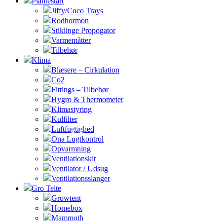
Plantestart
Jiffy/Coco Trays
Rodhormon
Stiklinge Propogator
Varmemåtter
Tilbehør
Klima
Blæsere – Cirkulation
Co2
Fittings – Tilbehør
Hygro & Thermometer
Klimastyring
Kulfilter
Luftfugtighed
Ona Lugtkontrol
Opvarmning
Ventilationskit
Ventilator / Udsug
Ventilationsslanger
Gro Telte
Growtent
Homebox
Mammoth