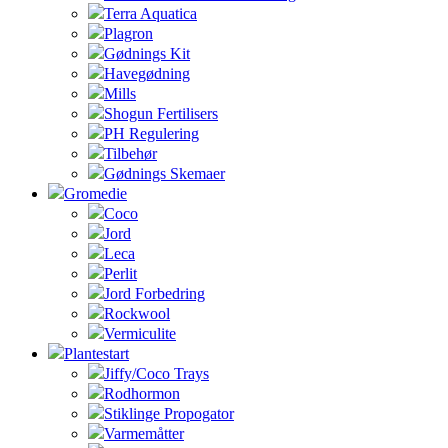
Terra Aquatica
Plagron
Gødnings Kit
Havegødning
Mills
Shogun Fertilisers
PH Regulering
Tilbehør
Gødnings Skemaer
Gromedie
Coco
Jord
Leca
Perlit
Jord Forbedring
Rockwool
Vermiculite
Plantestart
Jiffy/Coco Trays
Rodhormon
Stiklinge Propogator
Varmemåtter