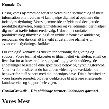
Kontakt Os
Besøg vores hjemmeside for at se vores fulde sortiment og få mere
information om, hvordan vi kan hjælpe dig med at optimere din
indendørs dyrkning. Vores hjemmeside er fyldt med detaljerede
produktbeskrivelser, brugeranmeldelser og vejledninger, der hjælper
dig med at træffe informerede valg. Udover det omfattende
produktkatalog tilbyder vi også en række informative artikler og
ressourcer, der dækker alt fra valg af det rigtige plantelys til
avancerede dyrkningsteknikker.
Du kan også kontakte os direkte for personlig rådgivning og
support. Vores team af eksperter er tilgængeligt via telefon, email og
live chat for at besvare dine spørgsmål og give skræddersyede
anbefalinger baseret på dine specifikke behov og dyrkningsforhold.
Vi er her for at sikre, at du har al den viden og de værktøjer, du
behøver for at få succes med din indendørs have. Din tilfredshed er
vores højeste prioritet, og vi er dedikerede til at levere enestående
kundeservice og support hele vejen.
GorillaGrow.dk – Din pålidelige partner i indendørs gartneri.
Vores Mest