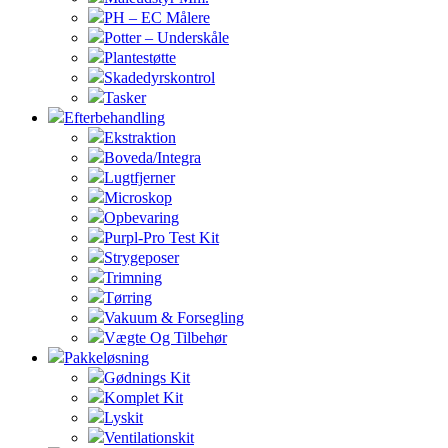
PH – EC Målere
Potter – Underskåle
Plantestøtte
Skadedyrskontrol
Tasker
Efterbehandling
Ekstraktion
Boveda/Integra
Lugtfjerner
Microskop
Opbevaring
Purpl-Pro Test Kit
Strygeposer
Trimning
Tørring
Vakuum & Forsegling
Vægte Og Tilbehør
Pakkeløsning
Gødnings Kit
Komplet Kit
Lyskit
Ventilationskit