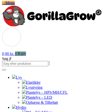
Menu
0,00
kr.
Kurv
0
Søg
Lys
Elartikler
Lysstyring
Plantelys – HPS/MH/CFL
Plantelys – LED
Ophæng & Tilbehør
Hydro