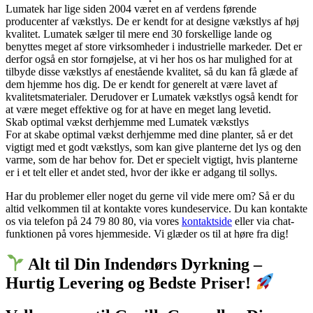
Lumatek har lige siden 2004 været en af verdens førende
producenter af vækstlys. De er kendt for at designe vækstlys af høj
kvalitet. Lumatek sælger til mere end 30 forskellige lande og
benyttes meget af store virksomheder i industrielle markeder. Det er
derfor også en stor fornøjelse, at vi her hos os har mulighed for at
tilbyde disse vækstlys af enestående kvalitet, så du kan få glæde af
dem hjemme hos dig. De er kendt for generelt at være lavet af
kvalitetsmaterialer. Derudover er Lumatek vækstlys også kendt for
at være meget effektive og for at have en meget lang levetid.
Skab optimal vækst derhjemme med Lumatek vækstlys
For at skabe optimal vækst derhjemme med dine planter, så er det
vigtigt med et godt vækstlys, som kan give planterne det lys og den
varme, som de har behov for. Det er specielt vigtigt, hvis planterne
er i et telt eller et andet sted, hvor der ikke er adgang til sollys.
Har du problemer eller noget du gerne vil vide mere om? Så er du
altid velkommen til at kontakte vores kundeservice. Du kan kontakte
os via telefon på 24 79 80 80, via vores
kontaktside
eller via chat-
funktionen på vores hjemmeside. Vi glæder os til at høre fra dig!
Alt til Din Indendørs Dyrkning –
Hurtig Levering og Bedste Priser!