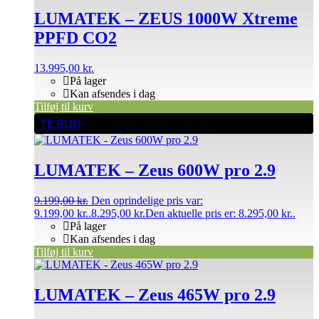
LUMATEK – ZEUS 1000W Xtreme
PPFD CO2
13.995,00
kr.
På lager
Kan afsendes i dag
Tilføj til kurv
TILBUD
LUMATEK – Zeus 600W pro 2.9
9.199,00
kr.
Den oprindelige pris var:
9.199,00 kr..
8.295,00
kr.
Den aktuelle pris er: 8.295,00 kr..
På lager
Kan afsendes i dag
Tilføj til kurv
LUMATEK – Zeus 465W pro 2.9