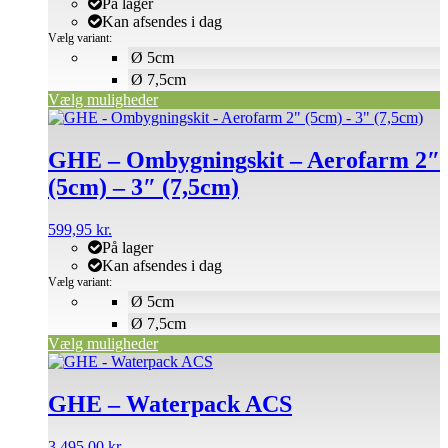
På lager
på
Kan afsendes i dag
varesiden
Vælg variant:
Ø 5cm
Ø 7,5cm
Vælg muligheder
Dette
vare
har
GHE – Ombygningskit – Aerofarm 2″
flere
(5cm) – 3″ (7,5cm)
varianter.
Mulighederne
kan
599,95
kr.
vælges
På lager
på
Kan afsendes i dag
varesiden
Vælg variant:
Ø 5cm
Ø 7,5cm
Vælg muligheder
GHE – Waterpack ACS
3.495,00
kr.