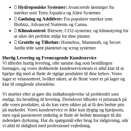
Hydroponiske Systemer:
Avancerede løsninger fra
mærker som Terra Aquatica og Alien Systemer.
Gødning og Additiver:
Fra populære mærker som
Biobizz, Advanced Nutrients og Canna.
Klimakontrol:
Blæsere, CO2-systemer, og klimastyring for
at sikre det perfekte miljø for dine planter.
Grotelte og Tilbehør:
Homebox, Mammoth, og Secret
Jardin telte samt plantenet og scrog systemer.
Hurtig Levering og Fremragende Kundeservice
Vi tilbyder hurtig levering, ofte samme dag som bestillingen
foretages, og vores dedikerede kundeserviceteam er altid klar til at
hjælpe dig med at finde de rigtige produkter til dine behov. Vores
lager er velassorteret, hvilket sikrer, at de fleste varer er på lager og
klar til omgående afsendelse.
Vi stræber efter at gøre din indkøbsoplevelse så problemfri som
muligt, fra bestilling til levering. Derudover tilbyder vi prismatch på
alle vores produkter, så du kan være sikker på at få den bedste pris
på markedet. Vores kundeservice er ikke kun dygtig og hjælpsom,
men også passioneret omkring at finde de bedste løsninger til din
indendørs dyrkning. Har du spørgsmål eller brug for rådgivning, står
vi altid til rådighed med professionel vejledning.