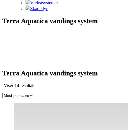
Vækstsystemer
Skadedyr
Terra Aquatica vandings system
Terra Aquatica vandings system
Sorteret
Viser 14 resultater
efter
popularitet
Dette
vare
har
flere
varianter.