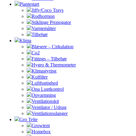
Plantestart
Jiffy/Coco Trays
Rodhormon
Stiklinge Propogator
Varmemåtter
Tilbehør
Klima
Blæsere – Cirkulation
Co2
Fittings – Tilbehør
Hygro & Thermometer
Klimastyring
Kulfilter
Luftfugtighed
Ona Lugtkontrol
Opvarmning
Ventilationskit
Ventilator / Udsug
Ventilationsslanger
Gro Telte
Growtent
Homebox