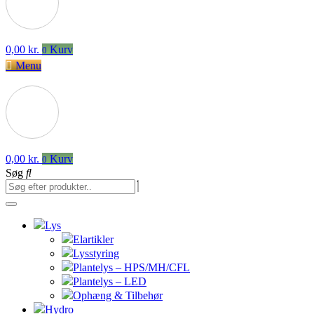
0,00
kr.
Kurv
0
Menu
0,00
kr.
Kurv
0
Søg
Lys
Elartikler
Lysstyring
Plantelys – HPS/MH/CFL
Plantelys – LED
Ophæng & Tilbehør
Hydro