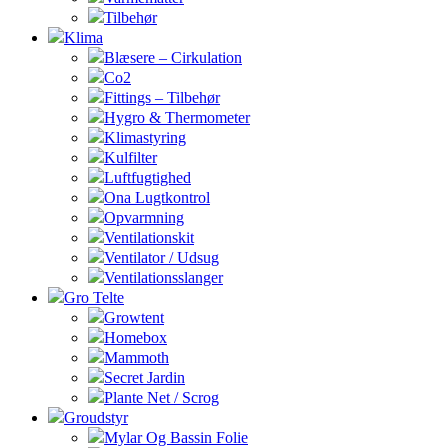
Tilbehør
Klima
Blæsere – Cirkulation
Co2
Fittings – Tilbehør
Hygro & Thermometer
Klimastyring
Kulfilter
Luftfugtighed
Ona Lugtkontrol
Opvarmning
Ventilationskit
Ventilator / Udsug
Ventilationsslanger
Gro Telte
Growtent
Homebox
Mammoth
Secret Jardin
Plante Net / Scrog
Groudstyr
Mylar Og Bassin Folie