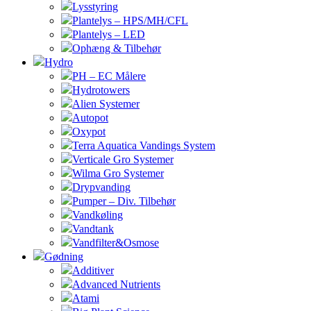
Lysstyring
Plantelys – HPS/MH/CFL
Plantelys – LED
Ophæng & Tilbehør
Hydro
PH – EC Målere
Hydrotowers
Alien Systemer
Autopot
Oxypot
Terra Aquatica Vandings System
Verticale Gro Systemer
Wilma Gro Systemer
Drypvanding
Pumper – Div. Tilbehør
Vandkøling
Vandtank
Vandfilter&Osmose
Gødning
Additiver
Advanced Nutrients
Atami