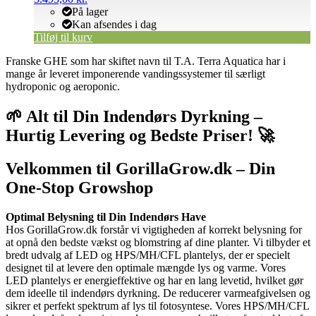
På lager
Kan afsendes i dag
Tilføj til kurv
Franske GHE som har skiftet navn til T.A. Terra Aquatica har i
mange år leveret imponerende vandingssystemer til særligt
hydroponic og aeroponic.
🌱 Alt til Din Indendørs Dyrkning –
Hurtig Levering og Bedste Priser! 🚀
Velkommen til GorillaGrow.dk – Din
One-Stop Growshop
Optimal Belysning til Din Indendørs Have
Hos GorillaGrow.dk forstår vi vigtigheden af korrekt belysning for
at opnå den bedste vækst og blomstring af dine planter. Vi tilbyder et
bredt udvalg af LED og HPS/MH/CFL plantelys, der er specielt
designet til at levere den optimale mængde lys og varme. Vores
LED plantelys er energieffektive og har en lang levetid, hvilket gør
dem ideelle til indendørs dyrkning. De reducerer varmeafgivelsen og
sikrer et perfekt spektrum af lys til fotosyntese. Vores HPS/MH/CFL