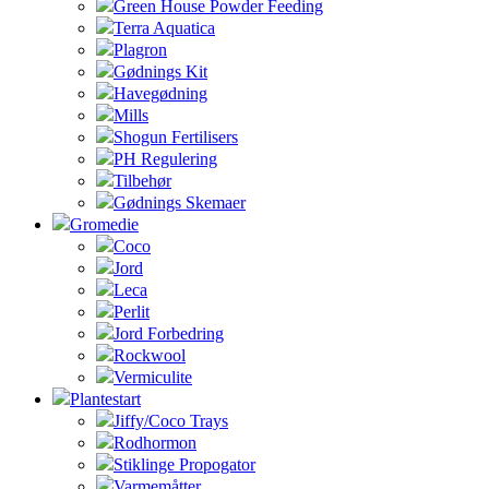
Green House Powder Feeding
Terra Aquatica
Plagron
Gødnings Kit
Havegødning
Mills
Shogun Fertilisers
PH Regulering
Tilbehør
Gødnings Skemaer
Gromedie
Coco
Jord
Leca
Perlit
Jord Forbedring
Rockwool
Vermiculite
Plantestart
Jiffy/Coco Trays
Rodhormon
Stiklinge Propogator
Varmemåtter