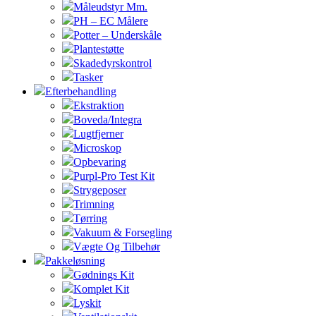
Måleudstyr Mm.
PH – EC Målere
Potter – Underskåle
Plantestøtte
Skadedyrskontrol
Tasker
Efterbehandling
Ekstraktion
Boveda/Integra
Lugtfjerner
Microskop
Opbevaring
Purpl-Pro Test Kit
Strygeposer
Trimning
Tørring
Vakuum & Forsegling
Vægte Og Tilbehør
Pakkeløsning
Gødnings Kit
Komplet Kit
Lyskit