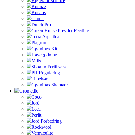
Big Plant Science
Biobizz
Biotabs
Canna
Dutch Pro
Green House Powder Feeding
Terra Aquatica
Plagron
Gødnings Kit
Havegødning
Mills
Shogun Fertilisers
PH Regulering
Tilbehør
Gødnings Skemaer
Gromedie
Coco
Jord
Leca
Perlit
Jord Forbedring
Rockwool
Vermiculite