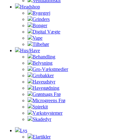
Ventilationskit
Headshop
Rygegrej
Grinders
Bonger
Digital Vægte
Vape
Tilbehør
Hus/Have
Behandling
Belysning
Gro-Vækstmedier
Grobakker
Haveudstyr
Havegødning
Grøntsags Frø
Microgreens Frø
Spirekit
Vækstsystemer
Skadedyr
Lys
Elartikler