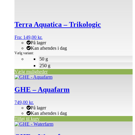
Mulighederne
kan
vælges
på
Terra Aquatica – Trikologic
varesiden
Fra:
149,00
kr.
På lager
Kan afsendes i dag
Vælg variant:
50 g
250 g
Vælg muligheder
GHE – Aquafarm
749,00
kr.
På lager
Kan afsendes i dag
Tilføj til kurv