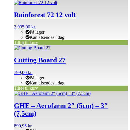
Rainforest 72 12 volt
2.995,00
kr.
På lager
Kan afsendes i dag
Tilføj til kurv
Cutting Board 27
799,00
kr.
På lager
Kan afsendes i dag
Tilføj til kurv
Dette
vare
har
GHE – Aerofarm 2″ (5cm) – 3″
flere
(7,5cm)
varianter.
Mulighederne
kan
899,95
kr.
vælges