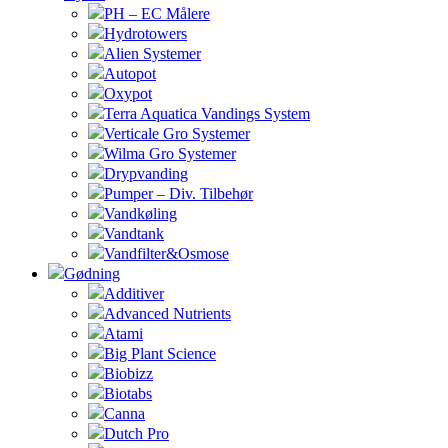
PH – EC Målere
Hydrotowers
Alien Systemer
Autopot
Oxypot
Terra Aquatica Vandings System
Verticale Gro Systemer
Wilma Gro Systemer
Drypvanding
Pumper – Div. Tilbehør
Vandkøling
Vandtank
Vandfilter&Osmose
Gødning
Additiver
Advanced Nutrients
Atami
Big Plant Science
Biobizz
Biotabs
Canna
Dutch Pro