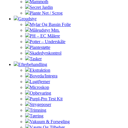
Mammoth
Secret Jardin
Plante Net / Scrog
Groudstyr
Mylar Og Bassin Folie
Måleudstyr Mm.
PH – EC Målere
Potter – Underskåle
Plantestøtte
Skadedyrskontrol
Tasker
Efterbehandling
Ekstraktion
Boveda/Integra
Lugtfjerner
Microskop
Opbevaring
Purpl-Pro Test Kit
Strygeposer
Trimning
Tørring
Vakuum & Forsegling
Vægte Og Tilbehør