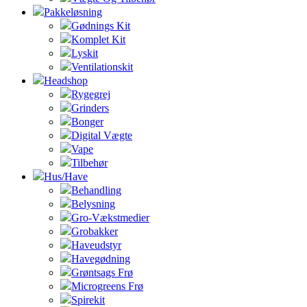
Pakkeløsning
Gødnings Kit
Komplet Kit
Lyskit
Ventilationskit
Headshop
Rygegrej
Grinders
Bonger
Digital Vægte
Vape
Tilbehør
Hus/Have
Behandling
Belysning
Gro-Vækstmedier
Grobakker
Haveudstyr
Havegødning
Grøntsags Frø
Microgreens Frø
Spirekit