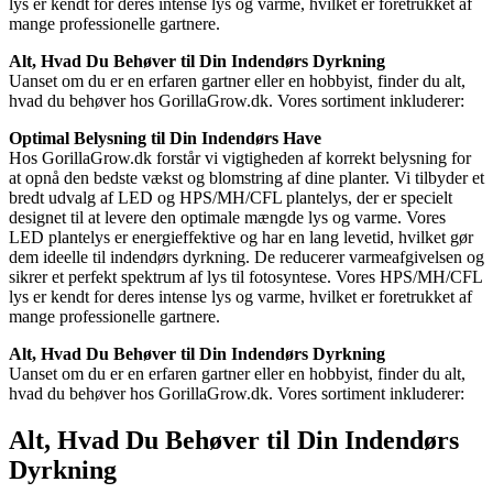
lys er kendt for deres intense lys og varme, hvilket er foretrukket af
mange professionelle gartnere.
Alt, Hvad Du Behøver til Din Indendørs Dyrkning
Uanset om du er en erfaren gartner eller en hobbyist, finder du alt,
hvad du behøver hos GorillaGrow.dk. Vores sortiment inkluderer:
Optimal Belysning til Din Indendørs Have
Hos GorillaGrow.dk forstår vi vigtigheden af korrekt belysning for
at opnå den bedste vækst og blomstring af dine planter. Vi tilbyder et
bredt udvalg af LED og HPS/MH/CFL plantelys, der er specielt
designet til at levere den optimale mængde lys og varme. Vores
LED plantelys er energieffektive og har en lang levetid, hvilket gør
dem ideelle til indendørs dyrkning. De reducerer varmeafgivelsen og
sikrer et perfekt spektrum af lys til fotosyntese. Vores HPS/MH/CFL
lys er kendt for deres intense lys og varme, hvilket er foretrukket af
mange professionelle gartnere.
Alt, Hvad Du Behøver til Din Indendørs Dyrkning
Uanset om du er en erfaren gartner eller en hobbyist, finder du alt,
hvad du behøver hos GorillaGrow.dk. Vores sortiment inkluderer:
Alt, Hvad Du Behøver til Din Indendørs
Dyrkning