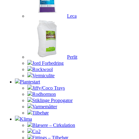
Leca
Perlit
Jord Forbedring
Rockwool
Vermiculite
Plantestart
Jiffy/Coco Trays
Rodhormon
Stiklinge Propogator
Varmemåtter
Tilbehør
Klima
Blæsere – Cirkulation
Co2
Fittings – Tilbehør