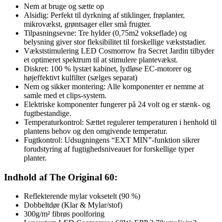
Nem at bruge og sætte op
Alsidig: Perfekt til dyrkning af stiklinger, frøplanter,
mikrovækst, grøntsager eller små frugter.
Tilpasningsevne: Tre hylder (0,75m2 vokseflade) og
belysning giver stor fleksibilitet til forskellige vækststadier.
Vækststimulering LED Cosmorrow fra Secret Jardin tilbyder
et optimeret spektrum til at stimulere plantevækst.
Diskret: 100 % lystæt kabinet, lydløse EC-motorer og
højeffektivt kulfilter (sælges separat)
Nem og sikker montering: Alle komponenter er nemme at
samle med et clips-system.
Elektriske komponenter fungerer på 24 volt og er stænk- og
fugtbestandige.
Temperaturkontrol: Sættet regulerer temperaturen i henhold til
plantens behov og den omgivende temperatur.
Fugtkontrol: Udsugningens “EXT MIN”-funktion sikrer
forudstyring af fugtighedsniveauet for forskellige typer
planter.
Indhold af The Original 60:
Reflekterende mylar voksetelt (90 %)
Dobbeltdør (Klar & Mylar/stof)
300g/m² fibrøs poolforing