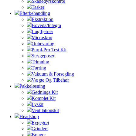
Skadedyrskontrol
Tasker
Efterbehandling
Ekstraktion
Boveda/Integra
Lugtfjerner
Microskop
Opbevaring
Purpl-Pro Test Kit
Strygeposer
Trimning
Tørring
Vakuum & Forsegling
Vægte Og Tilbehør
Pakkeløsning
Gødnings Kit
Komplet Kit
Lyskit
Ventilationskit
Headshop
Rygegrej
Grinders
Bonger