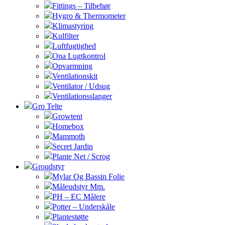
Fittings – Tilbehør
Hygro & Thermometer
Klimastyring
Kulfilter
Luftfugtighed
Ona Lugtkontrol
Opvarmning
Ventilationskit
Ventilator / Udsug
Ventilationsslanger
Gro Telte
Growtent
Homebox
Mammoth
Secret Jardin
Plante Net / Scrog
Groudstyr
Mylar Og Bassin Folie
Måleudstyr Mm.
PH – EC Målere
Potter – Underskåle
Plantestøtte