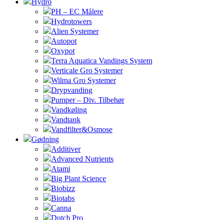
Hydro
PH – EC Målere
Hydrotowers
Alien Systemer
Autopot
Oxypot
Terra Aquatica Vandings System
Verticale Gro Systemer
Wilma Gro Systemer
Drypvanding
Pumper – Div. Tilbehør
Vandkøling
Vandtank
Vandfilter&Osmose
Gødning
Additiver
Advanced Nutrients
Atami
Big Plant Science
Biobizz
Biotabs
Canna
Dutch Pro