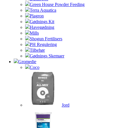
Green House Powder Feeding
Terra Aquatica
Plagron
Gødnings Kit
Havegødning
Mills
Shogun Fertilisers
PH Regulering
Tilbehør
Gødnings Skemaer
Gromedie
Coco
Jord