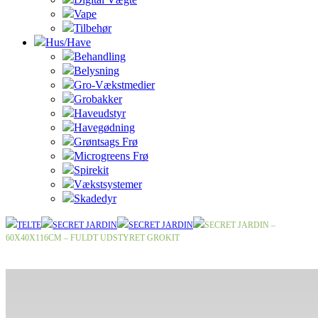
Vape
Tilbehør
Hus/Have
Behandling
Belysning
Gro-Vækstmedier
Grobakker
Haveudstyr
Havegødning
Grøntsags Frø
Microgreens Frø
Spirekit
Vækstsystemer
Skadedyr
TELTE
SECRET JARDIN
SECRET JARDIN
SECRET JARDIN –
60X40X116CM – FULDT UDSTYRET GROKIT