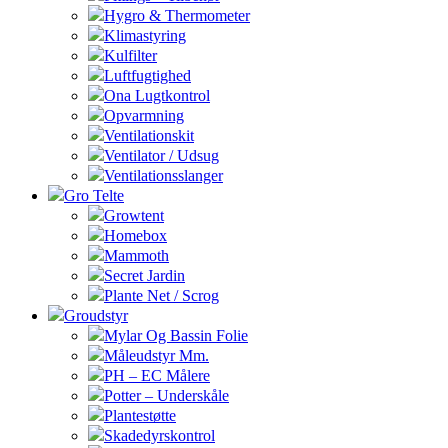
Hygro & Thermometer
Klimastyring
Kulfilter
Luftfugtighed
Ona Lugtkontrol
Opvarmning
Ventilationskit
Ventilator / Udsug
Ventilationsslanger
Gro Telte
Growtent
Homebox
Mammoth
Secret Jardin
Plante Net / Scrog
Groudstyr
Mylar Og Bassin Folie
Måleudstyr Mm.
PH – EC Målere
Potter – Underskåle
Plantestøtte
Skadedyrskontrol