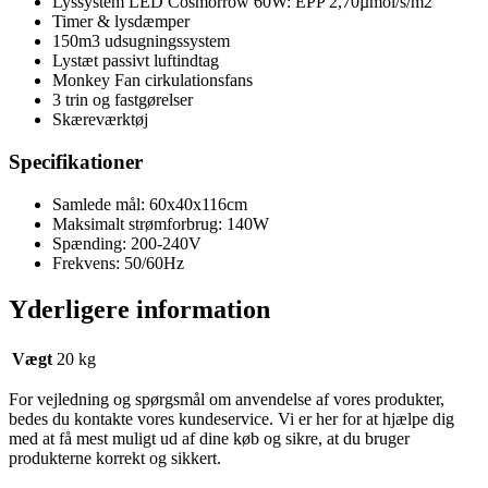
Lyssystem LED Cosmorrow 60W: EPP 2,70µmol/s/m2
Timer & lysdæmper
150m3 udsugningssystem
Lystæt passivt luftindtag
Monkey Fan cirkulationsfans
3 trin og fastgørelser
Skæreværktøj
Specifikationer
Samlede mål: 60x40x116cm
Maksimalt strømforbrug: 140W
Spænding: 200-240V
Frekvens: 50/60Hz
Yderligere information
Vægt
20 kg
For vejledning og spørgsmål om anvendelse af vores produkter,
bedes du kontakte vores kundeservice. Vi er her for at hjælpe dig
med at få mest muligt ud af dine køb og sikre, at du bruger
produkterne korrekt og sikkert.