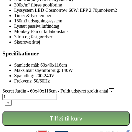
300g/m² fibrøs poolforing
Lyssystem LED Cosmorrow 60W: EPP 2,70µmol/s/m2
Timer & lysdæmper
150m3 udsugningssystem
Lystæt passivt luftindtag
Monkey Fan cirkulationsfans
3 trin og fastgørelser
Skæreværktøj
Specifikationer
Samlede mål: 60x40x116cm
Maksimalt strømforbrug: 140W
Spænding: 200-240V
Frekvens: 50/60Hz
Secret Jardin - 60x40x116cm - Fuldt udstyret grokit antal
-
+
Tilføj til kurv