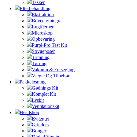
Tasker
Efterbehandling
Ekstraktion
Boveda/Integra
Lugtfjerner
Microskop
Opbevaring
Purpl-Pro Test Kit
Strygeposer
Trimning
Tørring
Vakuum & Forsegling
Vægte Og Tilbehør
Pakkeløsning
Gødnings Kit
Komplet Kit
Lyskit
Ventilationskit
Headshop
Rygegrej
Grinders
Bonger
Digital Vægte