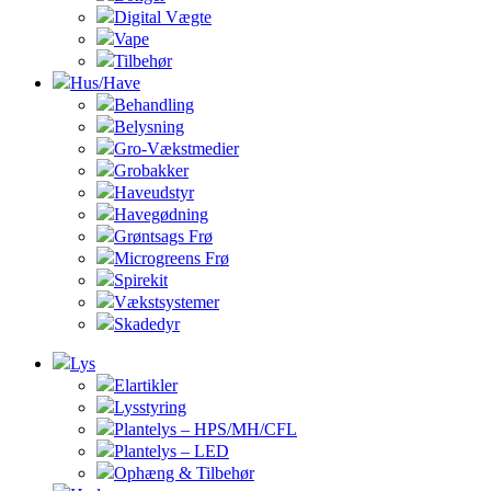
Digital Vægte
Vape
Tilbehør
Hus/Have
Behandling
Belysning
Gro-Vækstmedier
Grobakker
Haveudstyr
Havegødning
Grøntsags Frø
Microgreens Frø
Spirekit
Vækstsystemer
Skadedyr
Lys
Elartikler
Lysstyring
Plantelys – HPS/MH/CFL
Plantelys – LED
Ophæng & Tilbehør