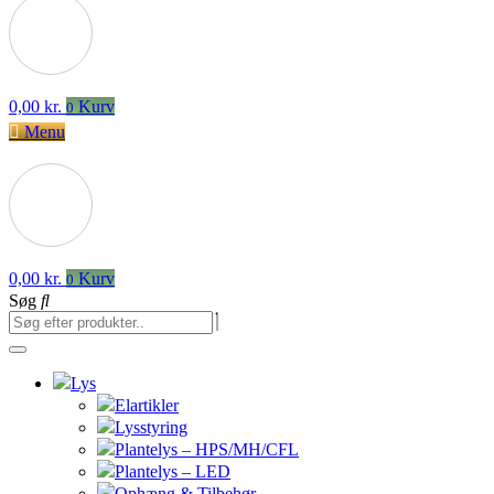
0,00
kr.
Kurv
0
Menu
0,00
kr.
Kurv
0
Søg
Lys
Elartikler
Lysstyring
Plantelys – HPS/MH/CFL
Plantelys – LED
Ophæng & Tilbehør