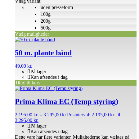
Vælg variant:
uden presseform
100g
200g
500g
Vælg muligheder
50 m. plante bånd
49,00
kr.
På lager
Kan afsendes i dag
Tilføj til kurv
Prima Klima EC (Temp styring)
2.195,00
kr.
–
3.295,00
kr.
Prisinterval: 2.195,00 kr. til
3.295,00 kr.
På lager
Kan afsendes i dag
Dette vare har flere varianter. Mulighederne kan vælges på