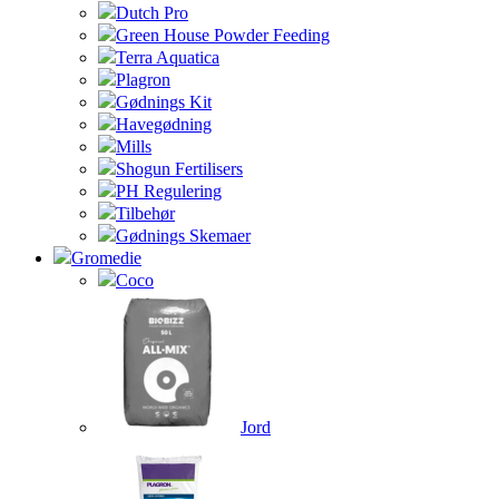
Dutch Pro
Green House Powder Feeding
Terra Aquatica
Plagron
Gødnings Kit
Havegødning
Mills
Shogun Fertilisers
PH Regulering
Tilbehør
Gødnings Skemaer
Gromedie
Coco
Jord