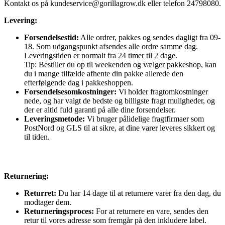
Kontakt os på
kundeservice@gorillagrow.dk
eller telefon 24798080.
Levering:
Forsendelsestid:
Alle ordrer, pakkes og sendes dagligt fra 09-
18. Som udgangspunkt afsendes alle ordre samme dag.
Leveringstiden er normalt fra 24 timer til 2 dage.
Tip: Bestiller du op til weekenden og vælger pakkeshop, kan
du i mange tilfælde afhente din pakke allerede den
efterfølgende dag i pakkeshoppen.
Forsendelsesomkostninger:
Vi holder fragtomkostninger
nede, og har valgt de bedste og billigste fragt muligheder, og
der er altid fuld garanti på alle dine forsendelser.
Leveringsmetode:
Vi bruger pålidelige fragtfirmaer som
PostNord og GLS til at sikre, at dine varer leveres sikkert og
til tiden.
Returnering:
Returret:
Du har 14 dage til at returnere varer fra den dag, du
modtager dem.
Returneringsproces:
For at returnere en vare, sendes den
retur til vores adresse som fremgår på den inkludere label.