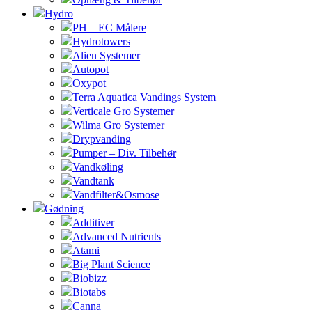
Hydro
PH – EC Målere
Hydrotowers
Alien Systemer
Autopot
Oxypot
Terra Aquatica Vandings System
Verticale Gro Systemer
Wilma Gro Systemer
Drypvanding
Pumper – Div. Tilbehør
Vandkøling
Vandtank
Vandfilter&Osmose
Gødning
Additiver
Advanced Nutrients
Atami
Big Plant Science
Biobizz
Biotabs
Canna