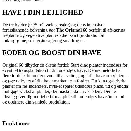
HAVE I DIN LEJLIGHED
De tre hylder (0,75 m2 vækstarealer) og dens intensive
forårslignende belysning gør
The Original 60
perfekt til afskæring,
frøplante og vegetative plantestadier samt produktion af
mikrogrønne, små grøntsager og små frugter.
FODER OG BOOST DIN HAVE
Original 60 tilbyder en ekstra fordel: Start dine planter indendørs for
eventuel transplantation til din udendørs have. Denne metode har
flere fordele, herunder evnen til at sætte gang i din have om vinteren
og øge udbyttet af din have markant om foråret. Du kan også dyrke
planter fra frø indendørs, hvilket sparer udendørs plads, tid og endda
muliggør vækst af planter, der måske ikke trives ellers. Denne
tilgang giver dig mulighed for at pleje din udendørs have året rundt
og optimere din samlede produktion.
Funktioner