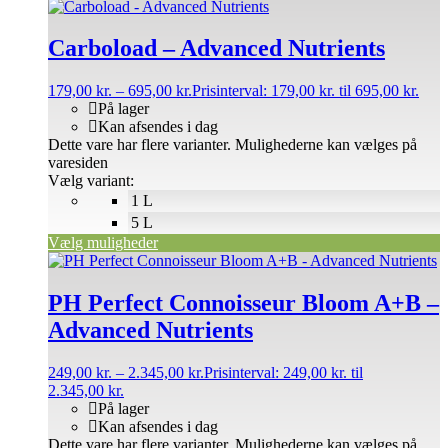
Carboload – Advanced Nutrients
179,00
kr.
–
695,00
kr.
Prisinterval: 179,00 kr. til 695,00 kr.
På lager
Kan afsendes i dag
Dette vare har flere varianter. Mulighederne kan vælges på
varesiden
Vælg variant:
1 L
5 L
Vælg muligheder
PH Perfect Connoisseur Bloom A+B –
Advanced Nutrients
249,00
kr.
–
2.345,00
kr.
Prisinterval: 249,00 kr. til
2.345,00 kr.
På lager
Kan afsendes i dag
Dette vare har flere varianter. Mulighederne kan vælges på