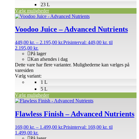
23 L
Vælg muligheder
Voodoo Juice – Advanced Nutrients
449,00
kr.
–
2.195,00
kr.
Prisinterval: 449,00 kr. til
2.195,00 kr.
På lager
Kan afsendes i dag
Dette vare har flere varianter. Mulighederne kan vælges på
varesiden
Vælg variant:
1 L
5 L
Vælg muligheder
Flawless Finish – Advanced Nutrients
169,00
kr.
–
1.499,00
kr.
Prisinterval: 169,00 kr. til
1.499,00 kr.
På lager