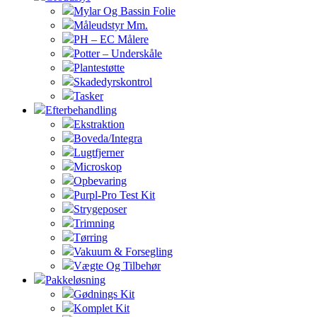
Mylar Og Bassin Folie
Måleudstyr Mm.
PH – EC Målere
Potter – Underskåle
Plantestøtte
Skadedyrskontrol
Tasker
Efterbehandling
Ekstraktion
Boveda/Integra
Lugtfjerner
Microskop
Opbevaring
Purpl-Pro Test Kit
Strygeposer
Trimning
Tørring
Vakuum & Forsegling
Vægte Og Tilbehør
Pakkeløsning
Gødnings Kit
Komplet Kit