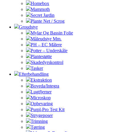
Homebox
Mammoth
Secret Jardin
Plante Net / Scrog
Groudstyr
Mylar Og Bassin Folie
Måleudstyr Mm.
PH – EC Målere
Potter – Underskåle
Plantestøtte
Skadedyrskontrol
Tasker
Efterbehandling
Ekstraktion
Boveda/Integra
Lugtfjerner
Microskop
Opbevaring
Purpl-Pro Test Kit
Strygeposer
Trimning
Tørring