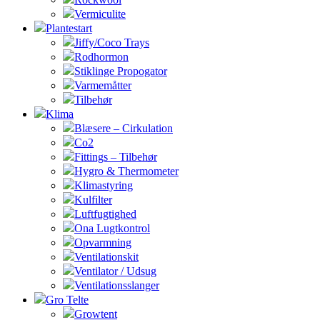
Vermiculite
Plantestart
Jiffy/Coco Trays
Rodhormon
Stiklinge Propogator
Varmemåtter
Tilbehør
Klima
Blæsere – Cirkulation
Co2
Fittings – Tilbehør
Hygro & Thermometer
Klimastyring
Kulfilter
Luftfugtighed
Ona Lugtkontrol
Opvarmning
Ventilationskit
Ventilator / Udsug
Ventilationsslanger
Gro Telte
Growtent