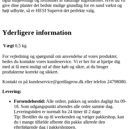
også miljøvenligt og fremstillet af naturlige ingredienser. Hvis du vil
give dine planter det bedste mulige grundlag for en sund vækst og
højt udbytte, så er HESI Supervit det perfekte valg.
Yderligere information
Vægt
0,5 kg
For vejledning og spørgsmål om anvendelse af vores produkter,
bedes du kontakte vores kundeservice. Vi er her for at hjælpe dig
med at få mest muligt ud af dine køb og sikre, at du bruger
produkterne korrekt og sikkert.
Kontakt os på
kundeservice@gorillagrow.dk
eller telefon 24798080.
Levering:
Forsendelsestid:
Alle ordrer, pakkes og sendes dagligt fra 09-
18. Som udgangspunkt afsendes alle ordre samme dag.
Leveringstiden er normalt fra 24 timer til 2 dage.
Tip: Bestiller du op til weekenden og vælger pakkeshop, kan
du i mange tilfælde afhente din pakke allerede den
efterfølgende dag i pakkeshoppen.