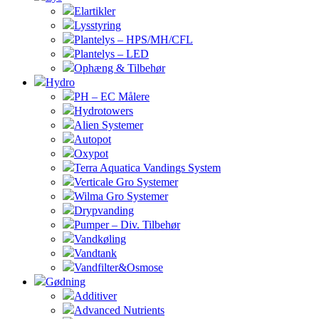
Elartikler
Lysstyring
Plantelys – HPS/MH/CFL
Plantelys – LED
Ophæng & Tilbehør
Hydro
PH – EC Målere
Hydrotowers
Alien Systemer
Autopot
Oxypot
Terra Aquatica Vandings System
Verticale Gro Systemer
Wilma Gro Systemer
Drypvanding
Pumper – Div. Tilbehør
Vandkøling
Vandtank
Vandfilter&Osmose
Gødning
Additiver
Advanced Nutrients