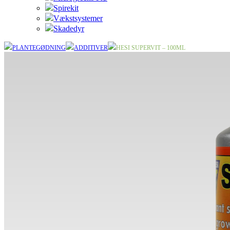
Spirekit
Vækstsystemer
Skadedyr
PLANTEGØDNING
ADDITIVER
HESI SUPERVIT – 100ML