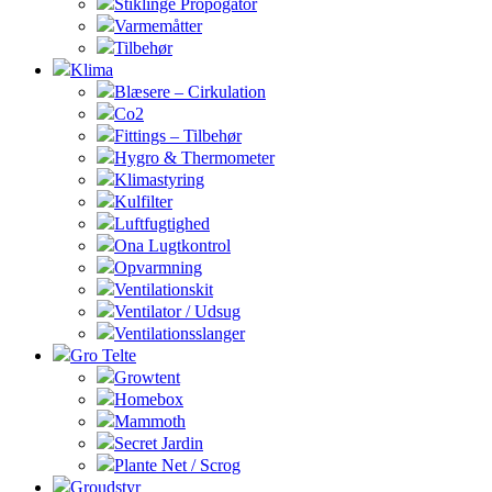
Stiklinge Propogator
Varmemåtter
Tilbehør
Klima
Blæsere – Cirkulation
Co2
Fittings – Tilbehør
Hygro & Thermometer
Klimastyring
Kulfilter
Luftfugtighed
Ona Lugtkontrol
Opvarmning
Ventilationskit
Ventilator / Udsug
Ventilationsslanger
Gro Telte
Growtent
Homebox
Mammoth
Secret Jardin
Plante Net / Scrog
Groudstyr