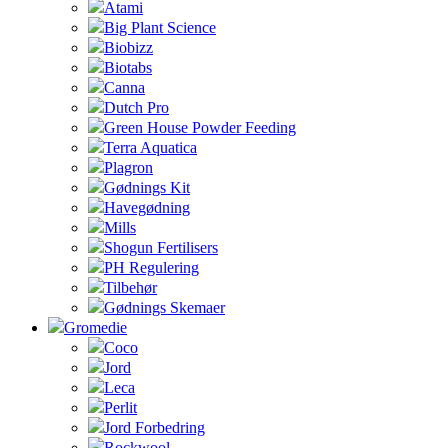
Atami
Big Plant Science
Biobizz
Biotabs
Canna
Dutch Pro
Green House Powder Feeding
Terra Aquatica
Plagron
Gødnings Kit
Havegødning
Mills
Shogun Fertilisers
PH Regulering
Tilbehør
Gødnings Skemaer
Gromedie
Coco
Jord
Leca
Perlit
Jord Forbedring
Rockwool