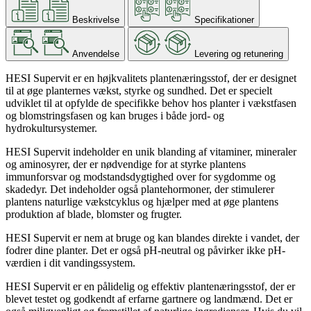
Beskrivelse
Specifikationer
Anvendelse
Levering og retunering
HESI Supervit er en højkvalitets plantenæringsstof, der er designet
til at øge planternes vækst, styrke og sundhed. Det er specielt
udviklet til at opfylde de specifikke behov hos planter i vækstfasen
og blomstringsfasen og kan bruges i både jord- og
hydrokultursystemer.
HESI Supervit indeholder en unik blanding af vitaminer, mineraler
og aminosyrer, der er nødvendige for at styrke plantens
immunforsvar og modstandsdygtighed over for sygdomme og
skadedyr. Det indeholder også plantehormoner, der stimulerer
plantens naturlige vækstcyklus og hjælper med at øge plantens
produktion af blade, blomster og frugter.
HESI Supervit er nem at bruge og kan blandes direkte i vandet, der
fodrer dine planter. Det er også pH-neutral og påvirker ikke pH-
værdien i dit vandingssystem.
HESI Supervit er en pålidelig og effektiv plantenæringsstof, der er
blevet testet og godkendt af erfarne gartnere og landmænd. Det er