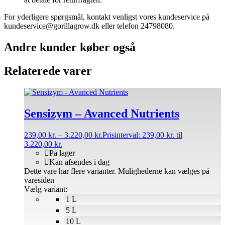
For yderligere spørgsmål, kontakt venligst vores kundeservice på
kundeservice@gorillagrow.dk eller telefon 24798080.
Andre kunder køber også
Relaterede varer
Sensizym – Avanced Nutrients
239,00
kr.
–
3.220,00
kr.
Prisinterval: 239,00 kr. til
3.220,00 kr.
På lager
Kan afsendes i dag
Dette vare har flere varianter. Mulighederne kan vælges på
varesiden
Vælg variant:
1 L
5 L
10 L