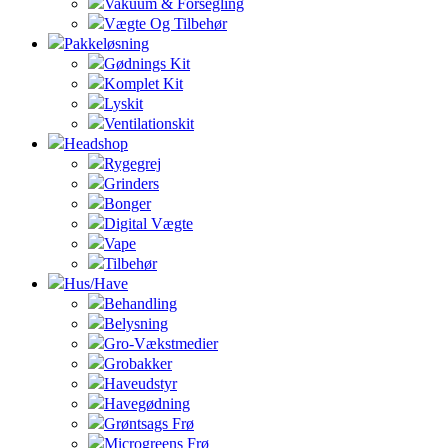
Vakuum & Forsegling
Vægte Og Tilbehør
Pakkeløsning
Gødnings Kit
Komplet Kit
Lyskit
Ventilationskit
Headshop
Rygegrej
Grinders
Bonger
Digital Vægte
Vape
Tilbehør
Hus/Have
Behandling
Belysning
Gro-Vækstmedier
Grobakker
Haveudstyr
Havegødning
Grøntsags Frø
Microgreens Frø