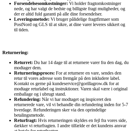
Forsendelsesomkostninger:
Vi holder fragtomkostninger
nede, og har valgt de bedste og billigste fragt muligheder, og
der er altid fuld garanti på alle dine forsendelser.
Leveringsmetode:
Vi bruger pålidelige fragtfirmaer som
PostNord og GLS til at sikre, at dine varer leveres sikkert og
til tiden.
Returnering:
Returret:
Du har 14 dage til at returnere varer fra den dag, du
modtager dem.
Returneringsproces:
For at returnere en vare, sendes den
retur til vores adresse som fremgår på den inkludere label.
Kontakt os gerne på kundeservice@gorillagrow.dk for at
modtage returlabel og instruktioner. Varen skal være i original
emballage og i ubrugt stand.
Refundering:
Når vi har modtaget og inspiceret den
returnerede vare, vil vi behandle din refundering inden for 5-7
hverdage. Refunderingen sker via den oprindelige
betalingsmetode.
Returfragt:
Hvis returneringen skyldes en fejl fra vores side,
dækker vi returfragten. I andre tilfælde er det kundens ansvar
at betale for returfragten.