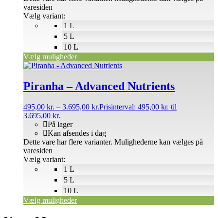
varesiden
Vælg variant:
1 L
5 L
10 L
Vælg muligheder
Piranha – Advanced Nutrients
495,00
kr.
–
3.695,00
kr.
Prisinterval: 495,00 kr. til
3.695,00 kr.
På lager
Kan afsendes i dag
Dette vare har flere varianter. Mulighederne kan vælges på
varesiden
Vælg variant:
1 L
5 L
10 L
Vælg muligheder