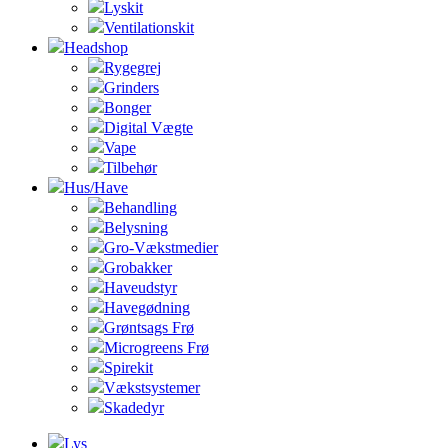
Lyskit
Ventilationskit
Headshop
Rygegrej
Grinders
Bonger
Digital Vægte
Vape
Tilbehør
Hus/Have
Behandling
Belysning
Gro-Vækstmedier
Grobakker
Haveudstyr
Havegødning
Grøntsags Frø
Microgreens Frø
Spirekit
Vækstsystemer
Skadedyr
Lys