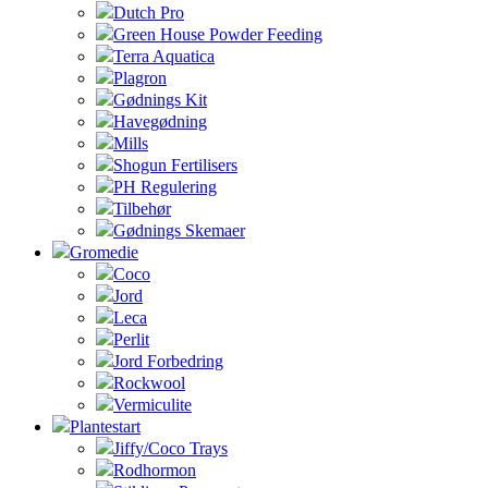
Dutch Pro
Green House Powder Feeding
Terra Aquatica
Plagron
Gødnings Kit
Havegødning
Mills
Shogun Fertilisers
PH Regulering
Tilbehør
Gødnings Skemaer
Gromedie
Coco
Jord
Leca
Perlit
Jord Forbedring
Rockwool
Vermiculite
Plantestart
Jiffy/Coco Trays
Rodhormon