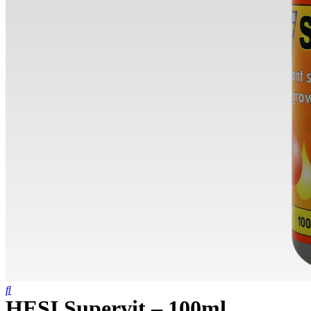
HESI Supervit – 100ml