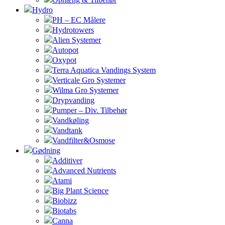
Hydro
PH – EC Målere
Hydrotowers
Alien Systemer
Autopot
Oxypot
Terra Aquatica Vandings System
Verticale Gro Systemer
Wilma Gro Systemer
Drypvanding
Pumper – Div. Tilbehør
Vandkøling
Vandtank
Vandfilter&Osmose
Gødning
Additiver
Advanced Nutrients
Atami
Big Plant Science
Biobizz
Biotabs
Canna