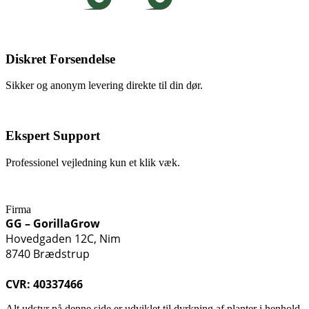
Diskret Forsendelse
Sikker og anonym levering direkte til din dør.
Ekspert Support
Professionel vejledning kun et klik væk.
Firma
GG – GorillaGrow
Hovedgaden 12C, Nim
8740 Brædstrup
CVR: 40337466
Alt udstyr på denne side er udviklet til dyrkning af planter i henhold