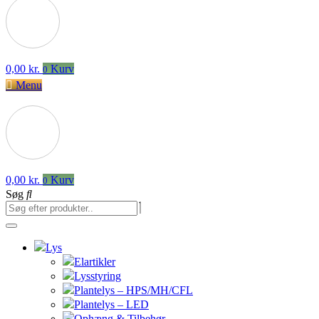
0,00
kr.
Kurv
0
Menu
0,00
kr.
Kurv
0
Søg
Lys
Elartikler
Lysstyring
Plantelys – HPS/MH/CFL
Plantelys – LED
Ophæng & Tilbehør