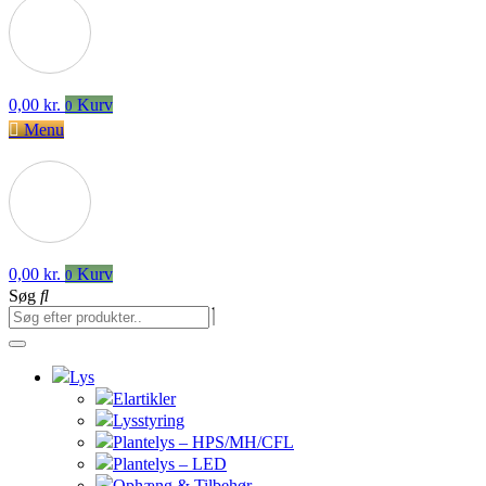
0,00
kr.
Kurv
0
Menu
0,00
kr.
Kurv
0
Søg
Lys
Elartikler
Lysstyring
Plantelys – HPS/MH/CFL
Plantelys – LED
Ophæng & Tilbehør