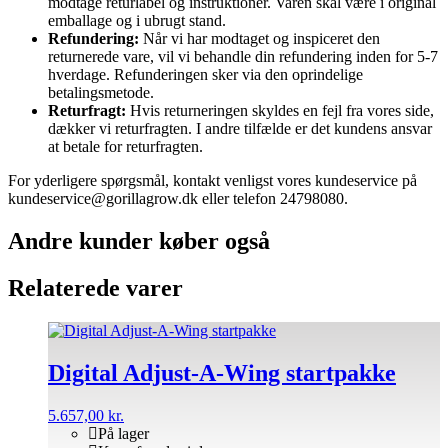
modtage returlabel og instruktioner. Varen skal være i original
emballage og i ubrugt stand.
Refundering:
Når vi har modtaget og inspiceret den
returnerede vare, vil vi behandle din refundering inden for 5-7
hverdage. Refunderingen sker via den oprindelige
betalingsmetode.
Returfragt:
Hvis returneringen skyldes en fejl fra vores side,
dækker vi returfragten. I andre tilfælde er det kundens ansvar
at betale for returfragten.
For yderligere spørgsmål, kontakt venligst vores kundeservice på
kundeservice@gorillagrow.dk eller telefon 24798080.
Andre kunder køber også
Relaterede varer
Digital Adjust-A-Wing startpakke
5.657,00
kr.
På lager