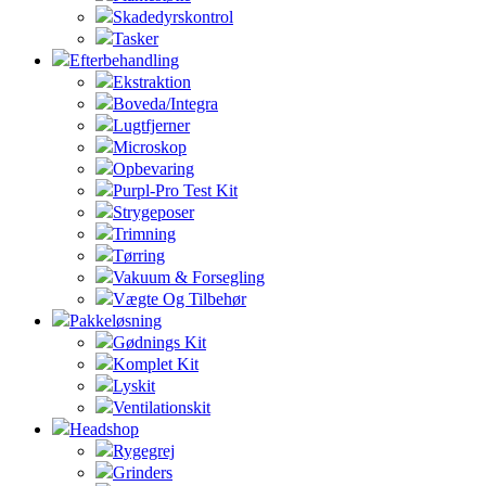
Skadedyrskontrol
Tasker
Efterbehandling
Ekstraktion
Boveda/Integra
Lugtfjerner
Microskop
Opbevaring
Purpl-Pro Test Kit
Strygeposer
Trimning
Tørring
Vakuum & Forsegling
Vægte Og Tilbehør
Pakkeløsning
Gødnings Kit
Komplet Kit
Lyskit
Ventilationskit
Headshop
Rygegrej
Grinders