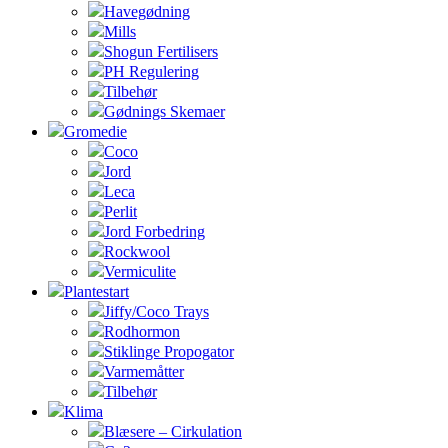
Havegødning
Mills
Shogun Fertilisers
PH Regulering
Tilbehør
Gødnings Skemaer
Gromedie
Coco
Jord
Leca
Perlit
Jord Forbedring
Rockwool
Vermiculite
Plantestart
Jiffy/Coco Trays
Rodhormon
Stiklinge Propogator
Varmemåtter
Tilbehør
Klima
Blæsere – Cirkulation