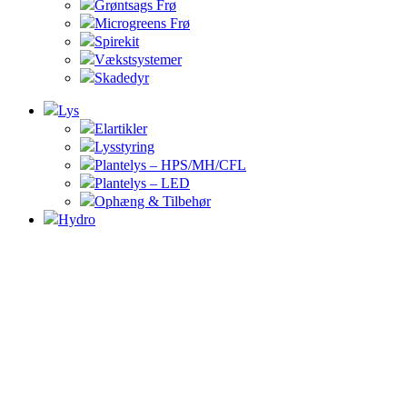
Grøntsags Frø
Microgreens Frø
Spirekit
Vækstsystemer
Skadedyr
Lys
Elartikler
Lysstyring
Plantelys – HPS/MH/CFL
Plantelys – LED
Ophæng & Tilbehør
Hydro