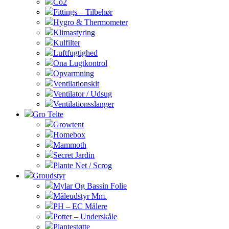
Co2
Fittings – Tilbehør
Hygro & Thermometer
Klimastyring
Kulfilter
Luftfugtighed
Ona Lugtkontrol
Opvarmning
Ventilationskit
Ventilator / Udsug
Ventilationsslanger
Gro Telte
Growtent
Homebox
Mammoth
Secret Jardin
Plante Net / Scrog
Groudstyr
Mylar Og Bassin Folie
Måleudstyr Mm.
PH – EC Målere
Potter – Underskåle
Plantestøtte