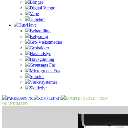
Bonger
Digital Vægte
Vape
Tilbehør
Hus/Have
Behandling
Belysning
Gro-Vækstmedier
Grobakker
Haveudstyr
Havegødning
Grøntsags Frø
Microgreens Frø
Spirekit
Vækstsystemer
Skadedyr
PAKKELØSNING
KOMPLET KIT
KOMPLET GROKIT – 720W
QUANTUM LED