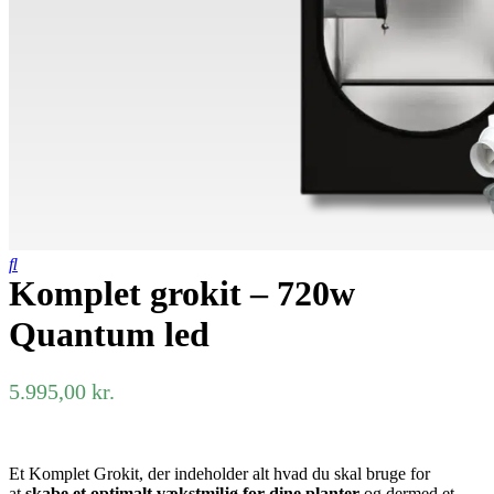
Komplet grokit – 720w
Quantum led
5.995,00
kr.
Et Komplet Grokit, der indeholder alt hvad du skal bruge for
at
skabe et optimalt vækstmiljø for dine planter
og dermed et