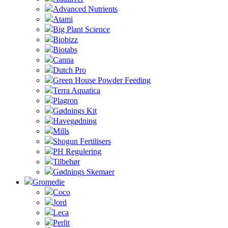
Advanced Nutrients
Atami
Big Plant Science
Biobizz
Biotabs
Canna
Dutch Pro
Green House Powder Feeding
Terra Aquatica
Plagron
Gødnings Kit
Havegødning
Mills
Shogun Fertilisers
PH Regulering
Tilbehør
Gødnings Skemaer
Gromedie
Coco
Jord
Leca
Perlit