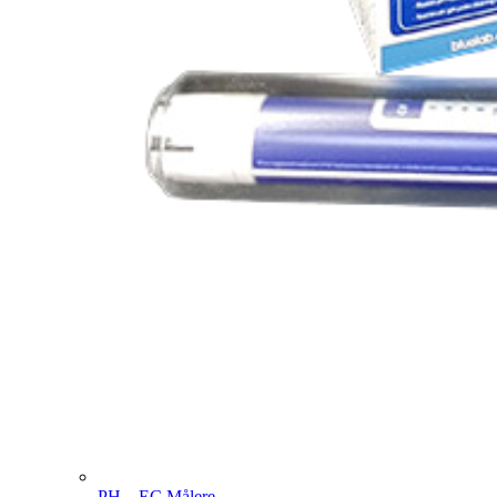
PH – EC Målere