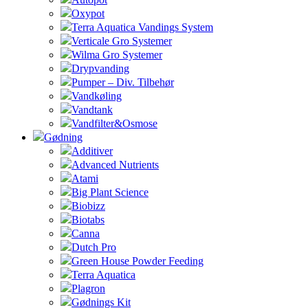
Oxypot
Terra Aquatica Vandings System
Verticale Gro Systemer
Wilma Gro Systemer
Drypvanding
Pumper – Div. Tilbehør
Vandkøling
Vandtank
Vandfilter&Osmose
Gødning
Additiver
Advanced Nutrients
Atami
Big Plant Science
Biobizz
Biotabs
Canna
Dutch Pro
Green House Powder Feeding
Terra Aquatica
Plagron
Gødnings Kit