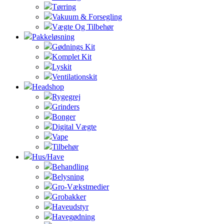
Tørring
Vakuum & Forsegling
Vægte Og Tilbehør
Pakkeløsning
Gødnings Kit
Komplet Kit
Lyskit
Ventilationskit
Headshop
Rygegrej
Grinders
Bonger
Digital Vægte
Vape
Tilbehør
Hus/Have
Behandling
Belysning
Gro-Vækstmedier
Grobakker
Haveudstyr
Havegødning