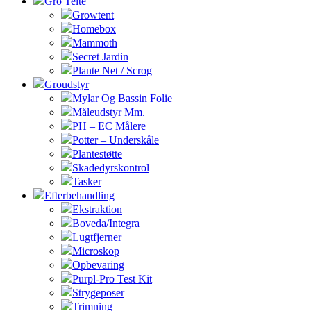
Gro Telte
Growtent
Homebox
Mammoth
Secret Jardin
Plante Net / Scrog
Groudstyr
Mylar Og Bassin Folie
Måleudstyr Mm.
PH – EC Målere
Potter – Underskåle
Plantestøtte
Skadedyrskontrol
Tasker
Efterbehandling
Ekstraktion
Boveda/Integra
Lugtfjerner
Microskop
Opbevaring
Purpl-Pro Test Kit
Strygeposer
Trimning