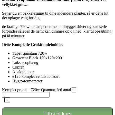
vellykket grow.
Søger du en pakkeløsning til dine indendørs planter, så er dette kit
det oplagte valg for dig.
de kraftige 720w ledlamper er med indbygget driver og kan serie
forbindes således de nemt kan dimmes op og ned. klar til opsætning
på få minutter
Dette
Komplette Grokit indeholder
:
Super quantum 720w
Growtent Black 120x120x200
Luksus ophæng
Clipfan
Analog timer
ø125 komplet ventilationssæt
Hygro-termometer
Komplet grokit – 720w Quantum led antal
-
+
Tilføj til kurv