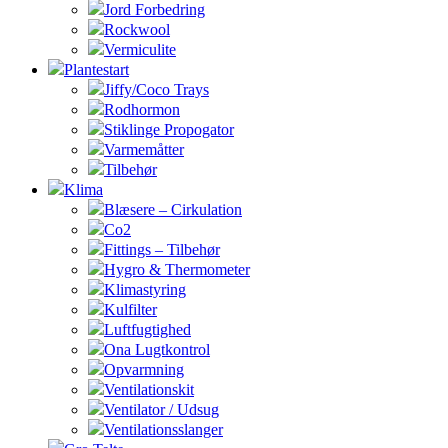
Jord Forbedring
Rockwool
Vermiculite
Plantestart
Jiffy/Coco Trays
Rodhormon
Stiklinge Propogator
Varmemåtter
Tilbehør
Klima
Blæsere – Cirkulation
Co2
Fittings – Tilbehør
Hygro & Thermometer
Klimastyring
Kulfilter
Luftfugtighed
Ona Lugtkontrol
Opvarmning
Ventilationskit
Ventilator / Udsug
Ventilationsslanger