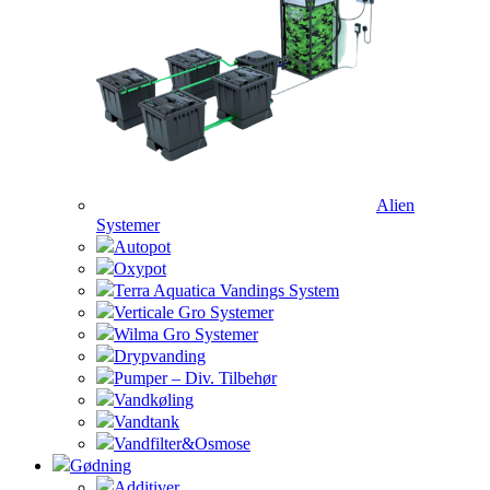
Alien
Systemer
Autopot
Oxypot
Terra Aquatica Vandings System
Verticale Gro Systemer
Wilma Gro Systemer
Drypvanding
Pumper – Div. Tilbehør
Vandkøling
Vandtank
Vandfilter&Osmose
Gødning
Additiver