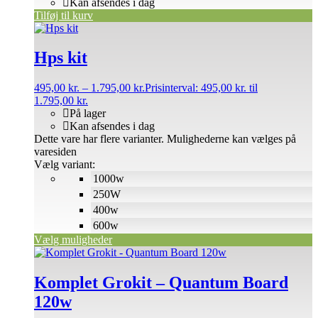
Kan afsendes i dag
Tilføj til kurv
Hps kit
495,00
kr.
–
1.795,00
kr.
Prisinterval: 495,00 kr. til
1.795,00 kr.
På lager
Kan afsendes i dag
Dette vare har flere varianter. Mulighederne kan vælges på
varesiden
Vælg variant:
1000w
250W
400w
600w
Vælg muligheder
Komplet Grokit – Quantum Board
120w