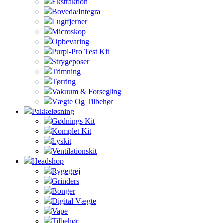
Ekstraktion
Boveda/Integra
Lugtfjerner
Microskop
Opbevaring
Purpl-Pro Test Kit
Strygeposer
Trimning
Tørring
Vakuum & Forsegling
Vægte Og Tilbehør
Pakkeløsning
Gødnings Kit
Komplet Kit
Lyskit
Ventilationskit
Headshop
Rygegrej
Grinders
Bonger
Digital Vægte
Vape
Tilbehør