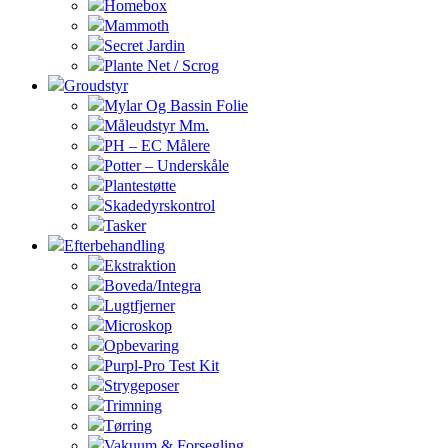
Homebox
Mammoth
Secret Jardin
Plante Net / Scrog
Groudstyr
Mylar Og Bassin Folie
Måleudstyr Mm.
PH – EC Målere
Potter – Underskåle
Plantestøtte
Skadedyrskontrol
Tasker
Efterbehandling
Ekstraktion
Boveda/Integra
Lugtfjerner
Microskop
Opbevaring
Purpl-Pro Test Kit
Strygeposer
Trimning
Tørring
Vakuum & Forsegling