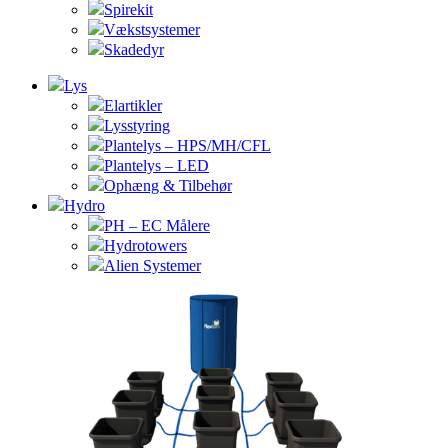
Spirekit
Vækstsystemer
Skadedyr
Lys
Elartikler
Lysstyring
Plantelys – HPS/MH/CFL
Plantelys – LED
Ophæng & Tilbehør
Hydro
PH – EC Målere
Hydrotowers
Alien Systemer