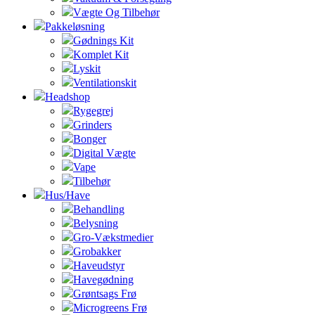
Vægte Og Tilbehør
Pakkeløsning
Gødnings Kit
Komplet Kit
Lyskit
Ventilationskit
Headshop
Rygegrej
Grinders
Bonger
Digital Vægte
Vape
Tilbehør
Hus/Have
Behandling
Belysning
Gro-Vækstmedier
Grobakker
Haveudstyr
Havegødning
Grøntsags Frø
Microgreens Frø