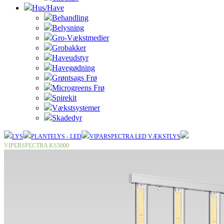
Hus/Have
Behandling
Belysning
Gro-Vækstmedier
Grobakker
Haveudstyr
Havegødning
Grøntsags Frø
Microgreens Frø
Spirekit
Vækstsystemer
Skadedyr
LYS
PLANTELYS - LED
VIPARSPECTRA LED VÆKSTLYS
VIPERSPECTRA KS5000