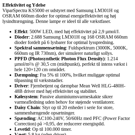
Effektivitet og Ydelse
ViparSpectra KS5000 er udstyret med Samsung LM301H og
OSRAM 660nm dioder for optimal energieffektivitet og høj
lysindtrængning. Denne lampe er ideel til alle vækstfaser.
Effekt
: 500W LED, med høj effektivitet på 2,9 µmol/J.
Dioder
: 2.688 Samsung LM301H og 168 OSRAM 660nm
dioder fordelt på 6 lysbarer for optimal lysspredning.
Spektral sammensætning
: Fuldspektrum (3000K, 5000K,
660nm og IR 730nm), der simulerer naturligt sollys.
PPFD (Photosynthetic Photon Flux Density)
: 1.214
µmol/m²/s @ 30,5 cm (midtpunkt), perfekt til intens vækst i
hele 120×120 cm området.
Dæmpning
: Fra 5% til 100%, hvilket muliggør optimal
tilpasning til vækststadier.
Driver
: Fjernbetjent og dæmpbar Mean Well HLG-480H-
48B driver med høj effektivitet og stabilitet.
Kølesystem
: Passive aluminiumsvarmeskakte sikrer
varmeafledning uden behov for støjende ventilatorer.
Daisy Chain
: Styr op til 20 enheder i serie for store,
sammenhængende opsætninger.
Spænding
: AC100-240V, 50/60Hz med PFC (Power Factor
Correction) på >0,95, der reducerer energispild.
Levetid
: Op til 100.000 timer.
Vægt
: 5,8 kg (uden driver).