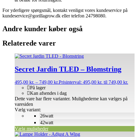
For yderligere spørgsmål, kontakt venligst vores kundeservice på
kundeservice@gorillagrow.dk eller telefon 24798080.
Andre kunder køber også
Relaterede varer
Secret Jardin TLED – Blomstring
495,00
kr.
–
749,00
kr.
Prisinterval: 495,00 kr. til 749,00 kr.
På lager
Kan afsendes i dag
Dette vare har flere varianter. Mulighederne kan vælges på
varesiden
Vælg variant:
26watt
42watt
Vælg muligheder