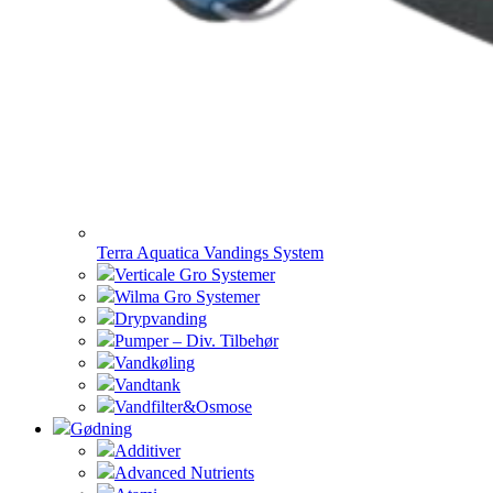
Terra Aquatica Vandings System
Verticale Gro Systemer
Wilma Gro Systemer
Drypvanding
Pumper – Div. Tilbehør
Vandkøling
Vandtank
Vandfilter&Osmose
Gødning
Additiver
Advanced Nutrients