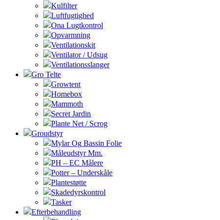
Kulfilter
Luftfugtighed
Ona Lugtkontrol
Opvarmning
Ventilationskit
Ventilator / Udsug
Ventilationsslanger
Gro Telte
Growtent
Homebox
Mammoth
Secret Jardin
Plante Net / Scrog
Groudstyr
Mylar Og Bassin Folie
Måleudstyr Mm.
PH – EC Målere
Potter – Underskåle
Plantestøtte
Skadedyrskontrol
Tasker
Efterbehandling