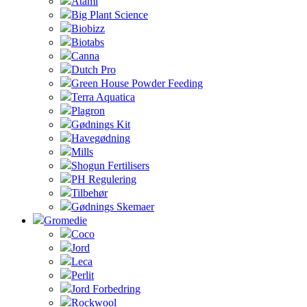
Atami
Big Plant Science
Biobizz
Biotabs
Canna
Dutch Pro
Green House Powder Feeding
Terra Aquatica
Plagron
Gødnings Kit
Havegødning
Mills
Shogun Fertilisers
PH Regulering
Tilbehør
Gødnings Skemaer
Gromedie
Coco
Jord
Leca
Perlit
Jord Forbedring
Rockwool