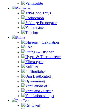
Vermiculite
Plantestart
Jiffy/Coco Trays
Rodhormon
Stiklinge Propogator
Varmemåtter
Tilbehør
Klima
Blæsere – Cirkulation
Co2
Fittings – Tilbehør
Hygro & Thermometer
Klimastyring
Kulfilter
Luftfugtighed
Ona Lugtkontrol
Opvarmning
Ventilationskit
Ventilator / Udsug
Ventilationsslanger
Gro Telte
Growtent