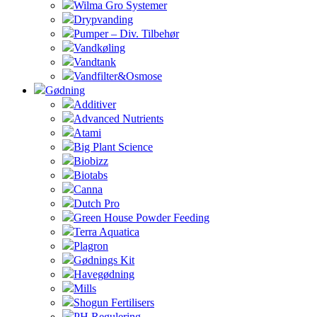
Wilma Gro Systemer
Drypvanding
Pumper – Div. Tilbehør
Vandkøling
Vandtank
Vandfilter&Osmose
Gødning
Additiver
Advanced Nutrients
Atami
Big Plant Science
Biobizz
Biotabs
Canna
Dutch Pro
Green House Powder Feeding
Terra Aquatica
Plagron
Gødnings Kit
Havegødning
Mills
Shogun Fertilisers
PH Regulering