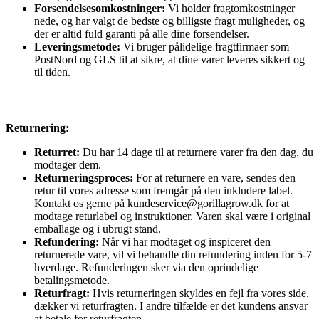
Forsendelsesomkostninger:
Vi holder fragtomkostninger
nede, og har valgt de bedste og billigste fragt muligheder, og
der er altid fuld garanti på alle dine forsendelser.
Leveringsmetode:
Vi bruger pålidelige fragtfirmaer som
PostNord og GLS til at sikre, at dine varer leveres sikkert og
til tiden.
Returnering:
Returret:
Du har 14 dage til at returnere varer fra den dag, du
modtager dem.
Returneringsproces:
For at returnere en vare, sendes den
retur til vores adresse som fremgår på den inkludere label.
Kontakt os gerne på kundeservice@gorillagrow.dk for at
modtage returlabel og instruktioner. Varen skal være i original
emballage og i ubrugt stand.
Refundering:
Når vi har modtaget og inspiceret den
returnerede vare, vil vi behandle din refundering inden for 5-7
hverdage. Refunderingen sker via den oprindelige
betalingsmetode.
Returfragt:
Hvis returneringen skyldes en fejl fra vores side,
dækker vi returfragten. I andre tilfælde er det kundens ansvar
at betale for returfragten.