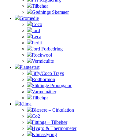
Tilbehør
Gødnings Skemaer
Gromedie
Coco
Jord
Leca
Perlit
Jord Forbedring
Rockwool
Vermiculite
Plantestart
Jiffy/Coco Trays
Rodhormon
Stiklinge Propogator
Varmemåtter
Tilbehør
Klima
Blæsere – Cirkulation
Co2
Fittings – Tilbehør
Hygro & Thermometer
Klimastyring