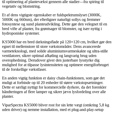
til optimering af plantevækst gennem alle stadier—fra spiring til
vegetativ og blomstring.
Et af dens vigtigste egenskaber er fuldspektrumslyset (3000K,
5000K og 660nm), der efterligner naturligt sollys og fremmer
fotosyntese og sund planteudvikling. Dette gør den velegnet til en
bred vifte af planter, fra grøntsager til blomster, og især nyttig i
hydroponiske systemer.
KS5000 har en bred dækningsflade på 120×120 cm, hvilket gør den
egnet til mellemstore til store vækstområder. Dens avancerede
varmeteknologi, med solide aluminiumsvarmeskakte og ultra-stille
ventilatorer, sikrer optimal afkøling og langvarig brug uden
overophedning. Derudover giver den justerbare lysstyrke dig
mulighed for at tilpasse lysintensiteten og optimere energiforbruget
til de forskellige vækstfaser.
En anden vigtig funktion er daisy chain-funktionen, som gør det
muligt at forbinde op til 20 enheder til større vækstopsætninger.
Dette er særligt nyttigt for kommercielle dyrkere, da det forenkler
håndteringen af flere lamper og sikrer jævn lysfordeling over alle
planter.
ViparSpectra KS5000 bliver rost for sin lette vægt (omkring 5,8 kg
uden driver) og nemme installation, med et plug-and-play-setup