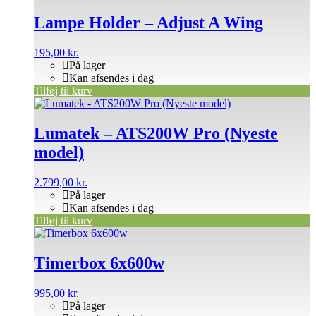
Lampe Holder – Adjust A Wing
195,00
kr.
På lager
Kan afsendes i dag
Tilføj til kurv
Lumatek – ATS200W Pro (Nyeste
model)
2.799,00
kr.
På lager
Kan afsendes i dag
Tilføj til kurv
Timerbox 6x600w
995,00
kr.
På lager