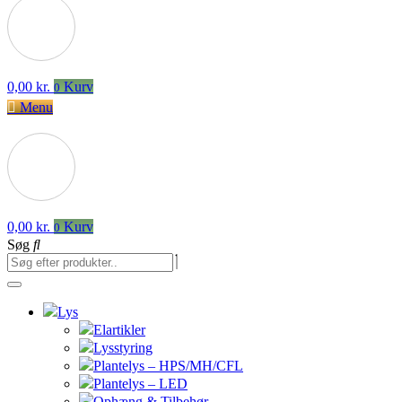
0,00
kr.
Kurv
0
Menu
0,00
kr.
Kurv
0
Søg
Lys
Elartikler
Lysstyring
Plantelys – HPS/MH/CFL
Plantelys – LED
Ophæng & Tilbehør