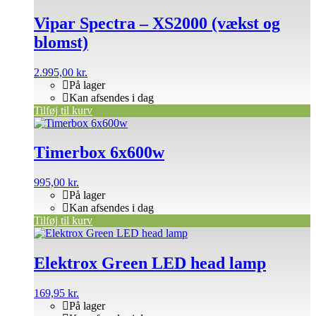
Vipar Spectra – XS2000 (vækst og
blomst)
2.995,00
kr.
På lager
Kan afsendes i dag
Tilføj til kurv
Timerbox 6x600w
995,00
kr.
På lager
Kan afsendes i dag
Tilføj til kurv
Elektrox Green LED head lamp
169,95
kr.
På lager