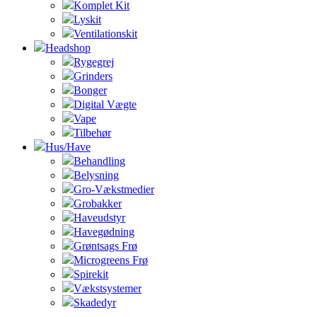
Komplet Kit
Lyskit
Ventilationskit
Headshop
Rygegrej
Grinders
Bonger
Digital Vægte
Vape
Tilbehør
Hus/Have
Behandling
Belysning
Gro-Vækstmedier
Grobakker
Haveudstyr
Havegødning
Grøntsags Frø
Microgreens Frø
Spirekit
Vækstsystemer
Skadedyr