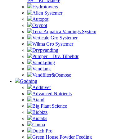
PH – EC Målere
Hydrotowers
Alien Systemer
Autopot
Oxypot
Terra Aquatica Vandings System
Verticale Gro Systemer
Wilma Gro Systemer
Drypvanding
Pumper – Div. Tilbehør
Vandkøling
Vandtank
Vandfilter&Osmose
Gødning
Additiver
Advanced Nutrients
Atami
Big Plant Science
Biobizz
Biotabs
Canna
Dutch Pro
Green House Powder Feeding