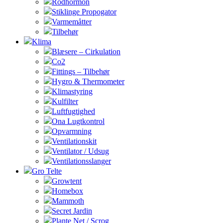
Rodhormon
Stiklinge Propogator
Varmemåtter
Tilbehør
Klima
Blæsere – Cirkulation
Co2
Fittings – Tilbehør
Hygro & Thermometer
Klimastyring
Kulfilter
Luftfugtighed
Ona Lugtkontrol
Opvarmning
Ventilationskit
Ventilator / Udsug
Ventilationsslanger
Gro Telte
Growtent
Homebox
Mammoth
Secret Jardin
Plante Net / Scrog