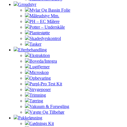
Groudstyr
Mylar Og Bassin Folie
Måleudstyr Mm.
PH – EC Målere
Potter – Underskåle
Plantestøtte
Skadedyrskontrol
Tasker
Efterbehandling
Ekstraktion
Boveda/Integra
Lugtfjerner
Microskop
Opbevaring
Purpl-Pro Test Kit
Strygeposer
Trimning
Tørring
Vakuum & Forsegling
Vægte Og Tilbehør
Pakkeløsning
Gødnings Kit