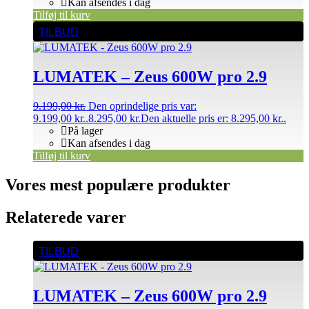
Kan afsendes i dag
Tilføj til kurv
TILBUD
LUMATEK – Zeus 600W pro 2.9
9.199,00
kr.
Den oprindelige pris var:
9.199,00 kr..
8.295,00
kr.
Den aktuelle pris er: 8.295,00 kr..
På lager
Kan afsendes i dag
Tilføj til kurv
Vores mest populære produkter
Relaterede varer
TILBUD
LUMATEK – Zeus 600W pro 2.9