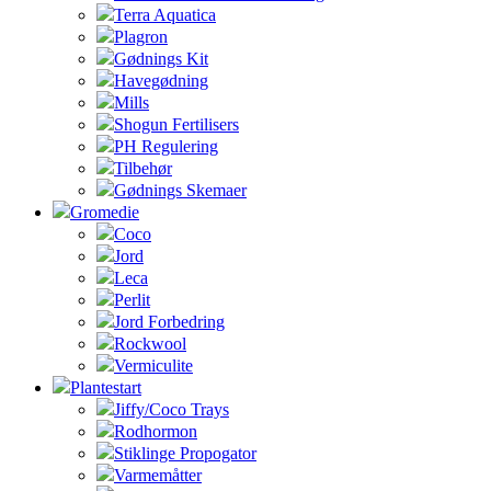
Terra Aquatica
Plagron
Gødnings Kit
Havegødning
Mills
Shogun Fertilisers
PH Regulering
Tilbehør
Gødnings Skemaer
Gromedie
Coco
Jord
Leca
Perlit
Jord Forbedring
Rockwool
Vermiculite
Plantestart
Jiffy/Coco Trays
Rodhormon
Stiklinge Propogator
Varmemåtter