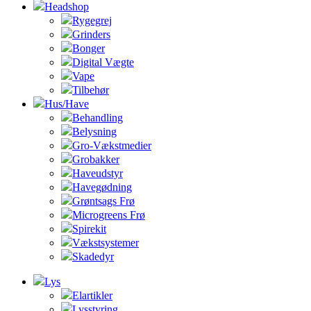
Headshop
Rygegrej
Grinders
Bonger
Digital Vægte
Vape
Tilbehør
Hus/Have
Behandling
Belysning
Gro-Vækstmedier
Grobakker
Haveudstyr
Havegødning
Grøntsags Frø
Microgreens Frø
Spirekit
Vækstsystemer
Skadedyr
Lys
Elartikler
Lysstyring