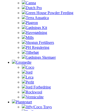
Canna
Dutch Pro
Green House Powder Feeding
Terra Aquatica
Plagron
Gødnings Kit
Havegødning
Mills
Shogun Fertilisers
PH Regulering
Tilbehør
Gødnings Skemaer
Gromedie
Coco
Jord
Leca
Perlit
Jord Forbedring
Rockwool
Vermiculite
Plantestart
Jiffy/Coco Trays