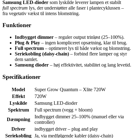
Samsung LED-dioder
som lyskilde leverer lampen et stabilt
full spectrum
lys, der understøtter alle faser i plantecyklussen –
fra vegetativ vækst til intens blomstring.
Funktioner
Indbygget dimmer
– reguler output trinløst (25–100%).
Plug & Play
– ingen kompliceret opsætning, klar til brug.
Full spectrum
– optimeret lys til både vækst og blomstring.
Seriekobling (daisy-chain)
– forbind flere lamper og styr
dem samlet.
Samsung dioder
– høj effektivitet, stabilitet og lang levetid.
Specifikationer
Model
Super Grow Quantum – Xlite 720W
Effekt
720W
Lyskilde
Samsung LED-dioder
Spektrum
Full spectrum (vegg + bloom)
Indbygget dimmer 25–100% (manuel eller via
Dæmpning
controller)
Driver
indbygget driver – plug and play
Seriekobling
Ja, via medfølgende kabler (daisy-chain)