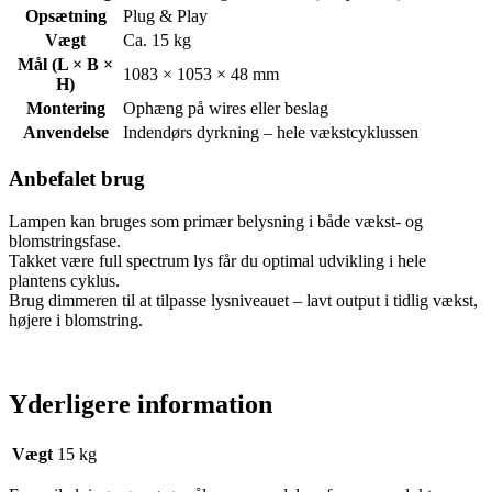
Opsætning
Plug & Play
Vægt
Ca. 15 kg
Mål (L × B ×
1083 × 1053 × 48 mm
H)
Montering
Ophæng på wires eller beslag
Anvendelse
Indendørs dyrkning – hele vækstcyklussen
Anbefalet brug
Lampen kan bruges som primær belysning i både vækst- og
blomstringsfase.
Takket være full spectrum lys får du optimal udvikling i hele
plantens cyklus.
Brug dimmeren til at tilpasse lysniveauet – lavt output i tidlig vækst,
højere i blomstring.
Yderligere information
Vægt
15 kg