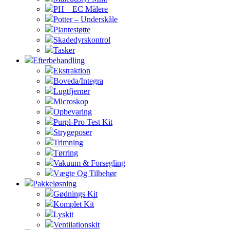
PH – EC Målere
Potter – Underskåle
Plantestøtte
Skadedyrskontrol
Tasker
Efterbehandling
Ekstraktion
Boveda/Integra
Lugtfjerner
Microskop
Opbevaring
Purpl-Pro Test Kit
Strygeposer
Trimning
Tørring
Vakuum & Forsegling
Vægte Og Tilbehør
Pakkeløsning
Gødnings Kit
Komplet Kit
Lyskit
Ventilationskit