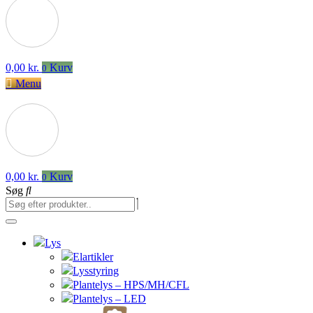
0,00
kr.
Kurv
0
Menu
0,00
kr.
Kurv
0
Søg
Lys
Elartikler
Lysstyring
Plantelys – HPS/MH/CFL
Plantelys – LED