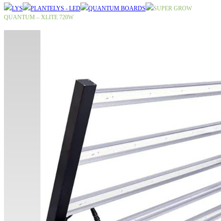
LYS
PLANTELYS - LED
QUANTUM BOARDS
SUPER GROW
QUANTUM – XLITE 720W