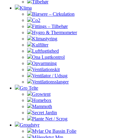
Tilbehør
Klima
Blæsere – Cirkulation
Co2
Fittings – Tilbehør
Hygro & Thermometer
Klimastyring
Kulfilter
Luftfugtighed
Ona Lugtkontrol
Opvarmning
Ventilationskit
Ventilator / Udsug
Ventilationsslanger
Gro Telte
Growtent
Homebox
Mammoth
Secret Jardin
Plante Net / Scrog
Groudstyr
Mylar Og Bassin Folie
Måleudstyr Mm.