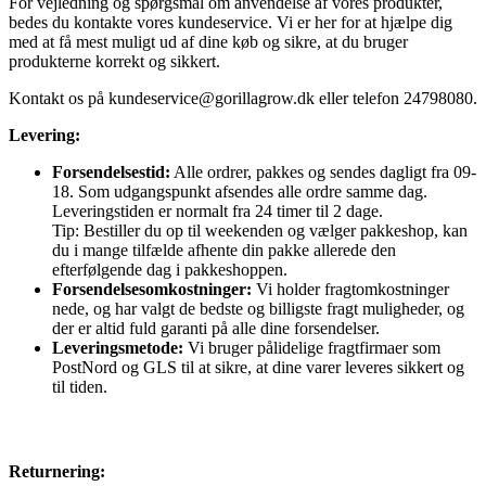
For vejledning og spørgsmål om anvendelse af vores produkter,
bedes du kontakte vores kundeservice. Vi er her for at hjælpe dig
med at få mest muligt ud af dine køb og sikre, at du bruger
produkterne korrekt og sikkert.
Kontakt os på
kundeservice@gorillagrow.dk
eller telefon 24798080.
Levering:
Forsendelsestid:
Alle ordrer, pakkes og sendes dagligt fra 09-
18. Som udgangspunkt afsendes alle ordre samme dag.
Leveringstiden er normalt fra 24 timer til 2 dage.
Tip: Bestiller du op til weekenden og vælger pakkeshop, kan
du i mange tilfælde afhente din pakke allerede den
efterfølgende dag i pakkeshoppen.
Forsendelsesomkostninger:
Vi holder fragtomkostninger
nede, og har valgt de bedste og billigste fragt muligheder, og
der er altid fuld garanti på alle dine forsendelser.
Leveringsmetode:
Vi bruger pålidelige fragtfirmaer som
PostNord og GLS til at sikre, at dine varer leveres sikkert og
til tiden.
Returnering: