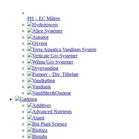
PH – EC Målere
Hydrotowers
Alien Systemer
Autopot
Oxypot
Terra Aquatica Vandings System
Verticale Gro Systemer
Wilma Gro Systemer
Drypvanding
Pumper – Div. Tilbehør
Vandkøling
Vandtank
Vandfilter&Osmose
Gødning
Additiver
Advanced Nutrients
Atami
Big Plant Science
Biobizz
Biotabs