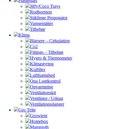
Plantestart
Jiffy/Coco Trays
Rodhormon
Stiklinge Propogator
Varmemåtter
Tilbehør
Klima
Blæsere – Cirkulation
Co2
Fittings – Tilbehør
Hygro & Thermometer
Klimastyring
Kulfilter
Luftfugtighed
Ona Lugtkontrol
Opvarmning
Ventilationskit
Ventilator / Udsug
Ventilationsslanger
Gro Telte
Growtent
Homebox
Mammoth