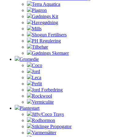
Terra Aquatica
Plagron
Gødnings Kit
Havegødning
Mills
Shogun Fertilisers
PH Regulering
Tilbehør
Gødnings Skemaer
Gromedie
Coco
Jord
Leca
Perlit
Jord Forbedring
Rockwool
Vermiculite
Plantestart
Jiffy/Coco Trays
Rodhormon
Stiklinge Propogator
Varmemåtter