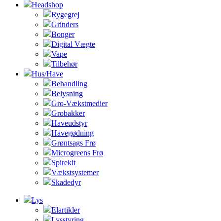
Headshop
Rygegrej
Grinders
Bonger
Digital Vægte
Vape
Tilbehør
Hus/Have
Behandling
Belysning
Gro-Vækstmedier
Grobakker
Haveudstyr
Havegødning
Grøntsags Frø
Microgreens Frø
Spirekit
Vækstsystemer
Skadedyr
Lys
Elartikler
Lysstyring