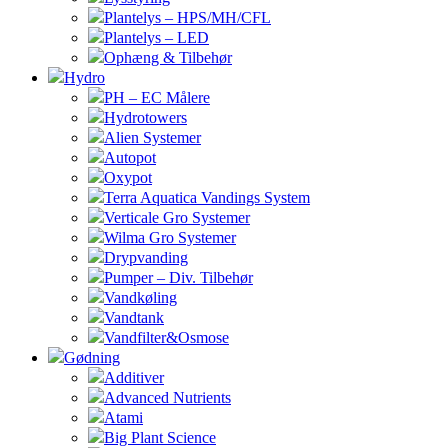
Plantelys – HPS/MH/CFL
Plantelys – LED
Ophæng & Tilbehør
Hydro
PH – EC Målere
Hydrotowers
Alien Systemer
Autopot
Oxypot
Terra Aquatica Vandings System
Verticale Gro Systemer
Wilma Gro Systemer
Drypvanding
Pumper – Div. Tilbehør
Vandkøling
Vandtank
Vandfilter&Osmose
Gødning
Additiver
Advanced Nutrients
Atami
Big Plant Science