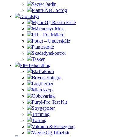
Secret Jardin
Plante Net / Scrog
Groudstyr
Mylar Og Bassin Folie
Måleudstyr Mm.
PH – EC Målere
Potter – Underskåle
Plantestøtte
Skadedyrskontrol
Tasker
Efterbehandling
Ekstraktion
Boveda/Integra
Lugtfjerner
Microskop
Opbevaring
Purpl-Pro Test Kit
Strygeposer
Trimning
Tørring
Vakuum & Forsegling
Vægte Og Tilbehør