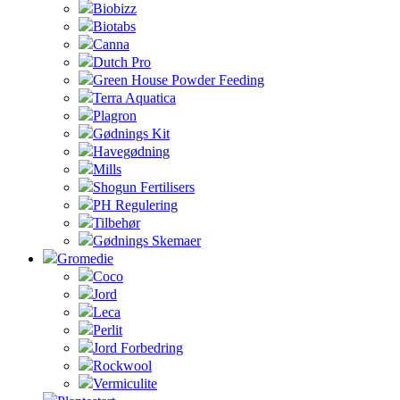
Biobizz
Biotabs
Canna
Dutch Pro
Green House Powder Feeding
Terra Aquatica
Plagron
Gødnings Kit
Havegødning
Mills
Shogun Fertilisers
PH Regulering
Tilbehør
Gødnings Skemaer
Gromedie
Coco
Jord
Leca
Perlit
Jord Forbedring
Rockwool
Vermiculite