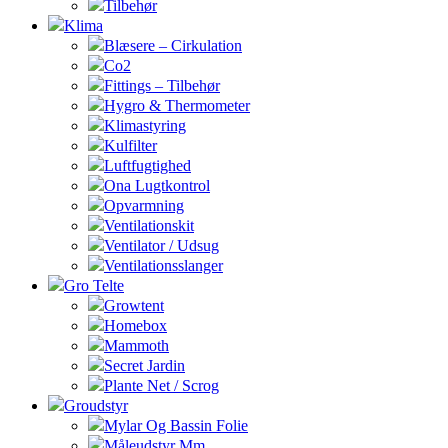
Tilbehør
Klima
Blæsere – Cirkulation
Co2
Fittings – Tilbehør
Hygro & Thermometer
Klimastyring
Kulfilter
Luftfugtighed
Ona Lugtkontrol
Opvarmning
Ventilationskit
Ventilator / Udsug
Ventilationsslanger
Gro Telte
Growtent
Homebox
Mammoth
Secret Jardin
Plante Net / Scrog
Groudstyr
Mylar Og Bassin Folie
Måleudstyr Mm.