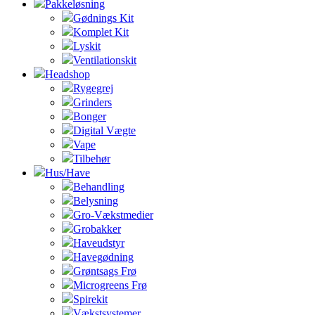
Pakkeløsning
Gødnings Kit
Komplet Kit
Lyskit
Ventilationskit
Headshop
Rygegrej
Grinders
Bonger
Digital Vægte
Vape
Tilbehør
Hus/Have
Behandling
Belysning
Gro-Vækstmedier
Grobakker
Haveudstyr
Havegødning
Grøntsags Frø
Microgreens Frø
Spirekit
Vækstsystemer