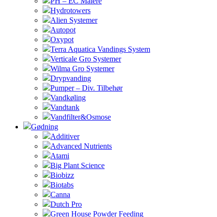
PH – EC Målere
Hydrotowers
Alien Systemer
Autopot
Oxypot
Terra Aquatica Vandings System
Verticale Gro Systemer
Wilma Gro Systemer
Drypvanding
Pumper – Div. Tilbehør
Vandkøling
Vandtank
Vandfilter&Osmose
Gødning
Additiver
Advanced Nutrients
Atami
Big Plant Science
Biobizz
Biotabs
Canna
Dutch Pro
Green House Powder Feeding