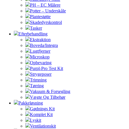
PH – EC Målere
Potter – Underskåle
Plantestøtte
Skadedyrskontrol
Tasker
Efterbehandling
Ekstraktion
Boveda/Integra
Lugtfjerner
Microskop
Opbevaring
Purpl-Pro Test Kit
Strygeposer
Trimning
Tørring
Vakuum & Forsegling
Vægte Og Tilbehør
Pakkeløsning
Gødnings Kit
Komplet Kit
Lyskit
Ventilationskit