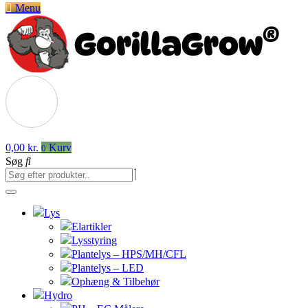
Menu
0,00
kr.
Kurv
0
Søg
Lys
Elartikler
Lysstyring
Plantelys – HPS/MH/CFL
Plantelys – LED
Ophæng & Tilbehør
Hydro