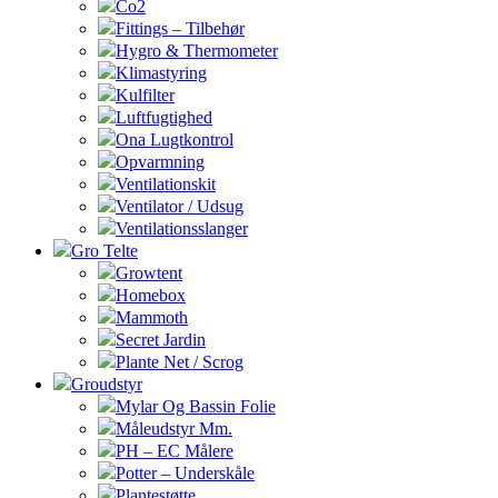
Co2
Fittings – Tilbehør
Hygro & Thermometer
Klimastyring
Kulfilter
Luftfugtighed
Ona Lugtkontrol
Opvarmning
Ventilationskit
Ventilator / Udsug
Ventilationsslanger
Gro Telte
Growtent
Homebox
Mammoth
Secret Jardin
Plante Net / Scrog
Groudstyr
Mylar Og Bassin Folie
Måleudstyr Mm.
PH – EC Målere
Potter – Underskåle
Plantestøtte