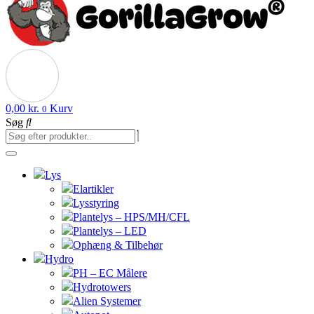
0,00
kr.
Kurv
0
Søg
Lys
Elartikler
Lysstyring
Plantelys – HPS/MH/CFL
Plantelys – LED
Ophæng & Tilbehør
Hydro
PH – EC Målere
Hydrotowers
Alien Systemer