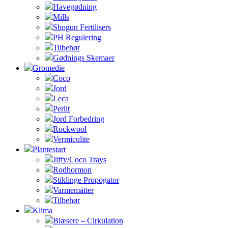
Havegødning
Mills
Shogun Fertilisers
PH Regulering
Tilbehør
Gødnings Skemaer
Gromedie
Coco
Jord
Leca
Perlit
Jord Forbedring
Rockwool
Vermiculite
Plantestart
Jiffy/Coco Trays
Rodhormon
Stiklinge Propogator
Varmemåtter
Tilbehør
Klima
Blæsere – Cirkulation