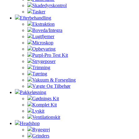
Skadedyrskontrol
Tasker
Efterbehandling
Ekstraktion
Boveda/Integra
Lugtfjerner
Microskop
Opbevaring
Purpl-Pro Test Kit
Strygeposer
Trimning
Tørring
Vakuum & Forsegling
Vægte Og Tilbehør
Pakkeløsning
Gødnings Kit
Komplet Kit
Lyskit
Ventilationskit
Headshop
Rygegrej
Grinders