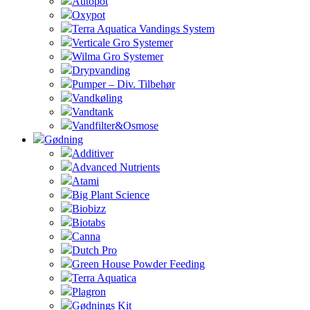
Autopot
Oxypot
Terra Aquatica Vandings System
Verticale Gro Systemer
Wilma Gro Systemer
Drypvanding
Pumper – Div. Tilbehør
Vandkøling
Vandtank
Vandfilter&Osmose
Gødning
Additiver
Advanced Nutrients
Atami
Big Plant Science
Biobizz
Biotabs
Canna
Dutch Pro
Green House Powder Feeding
Terra Aquatica
Plagron
Gødnings Kit