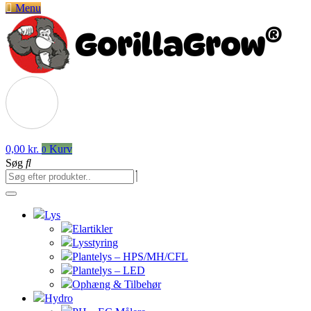
Menu
0,00
kr.
Kurv
0
Søg
Lys
Elartikler
Lysstyring
Plantelys – HPS/MH/CFL
Plantelys – LED
Ophæng & Tilbehør
Hydro