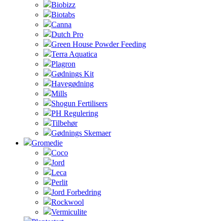
Biobizz
Biotabs
Canna
Dutch Pro
Green House Powder Feeding
Terra Aquatica
Plagron
Gødnings Kit
Havegødning
Mills
Shogun Fertilisers
PH Regulering
Tilbehør
Gødnings Skemaer
Gromedie
Coco
Jord
Leca
Perlit
Jord Forbedring
Rockwool
Vermiculite