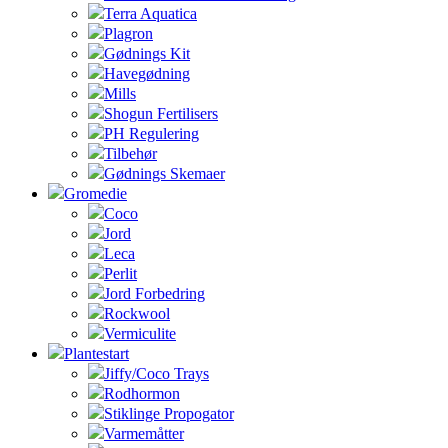
Terra Aquatica
Plagron
Gødnings Kit
Havegødning
Mills
Shogun Fertilisers
PH Regulering
Tilbehør
Gødnings Skemaer
Gromedie
Coco
Jord
Leca
Perlit
Jord Forbedring
Rockwool
Vermiculite
Plantestart
Jiffy/Coco Trays
Rodhormon
Stiklinge Propogator
Varmemåtter