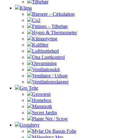
Tilbehør
Klima
Blæsere – Cirkulation
Co2
Fittings – Tilbehør
Hygro & Thermometer
Klimastyring
Kulfilter
Luftfugtighed
Ona Lugtkontrol
Opvarmning
Ventilationskit
Ventilator / Udsug
Ventilationsslanger
Gro Telte
Growtent
Homebox
Mammoth
Secret Jardin
Plante Net / Scrog
Groudstyr
Mylar Og Bassin Folie
Måleudstyr Mm.