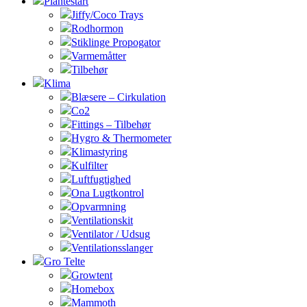
Plantestart
Jiffy/Coco Trays
Rodhormon
Stiklinge Propogator
Varmemåtter
Tilbehør
Klima
Blæsere – Cirkulation
Co2
Fittings – Tilbehør
Hygro & Thermometer
Klimastyring
Kulfilter
Luftfugtighed
Ona Lugtkontrol
Opvarmning
Ventilationskit
Ventilator / Udsug
Ventilationsslanger
Gro Telte
Growtent
Homebox
Mammoth