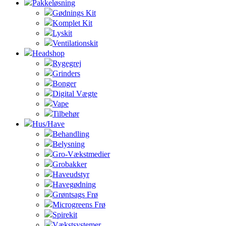
Pakkeløsning
Gødnings Kit
Komplet Kit
Lyskit
Ventilationskit
Headshop
Rygegrej
Grinders
Bonger
Digital Vægte
Vape
Tilbehør
Hus/Have
Behandling
Belysning
Gro-Vækstmedier
Grobakker
Haveudstyr
Havegødning
Grøntsags Frø
Microgreens Frø
Spirekit
Vækstsystemer