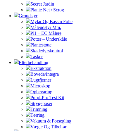
Secret Jardin
Plante Net / Scrog
Groudstyr
Mylar Og Bassin Folie
Måleudstyr Mm.
PH – EC Målere
Potter – Underskåle
Plantestøtte
Skadedyrskontrol
Tasker
Efterbehandling
Ekstraktion
Boveda/Integra
Lugtfjerner
Microskop
Opbevaring
Purpl-Pro Test Kit
Strygeposer
Trimning
Tørring
Vakuum & Forsegling
Vægte Og Tilbehør