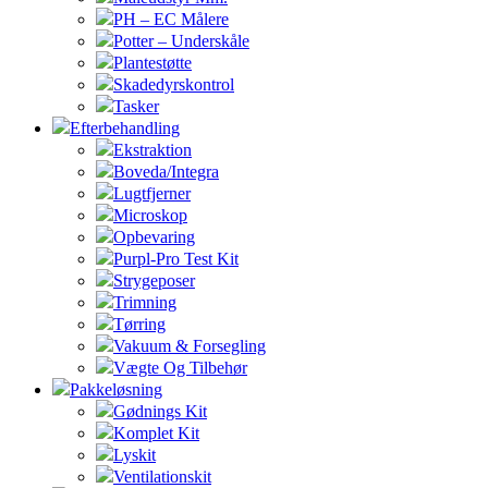
PH – EC Målere
Potter – Underskåle
Plantestøtte
Skadedyrskontrol
Tasker
Efterbehandling
Ekstraktion
Boveda/Integra
Lugtfjerner
Microskop
Opbevaring
Purpl-Pro Test Kit
Strygeposer
Trimning
Tørring
Vakuum & Forsegling
Vægte Og Tilbehør
Pakkeløsning
Gødnings Kit
Komplet Kit
Lyskit
Ventilationskit