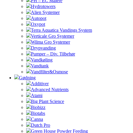
PH – EC Målere
Hydrotowers
Alien Systemer
Autopot
Oxypot
Terra Aquatica Vandings System
Verticale Gro Systemer
Wilma Gro Systemer
Drypvanding
Pumper – Div. Tilbehør
Vandkøling
Vandtank
Vandfilter&Osmose
Gødning
Additiver
Advanced Nutrients
Atami
Big Plant Science
Biobizz
Biotabs
Canna
Dutch Pro
Green House Powder Feeding