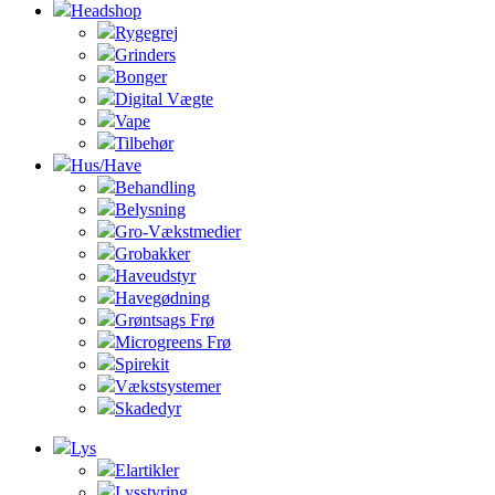
Headshop
Rygegrej
Grinders
Bonger
Digital Vægte
Vape
Tilbehør
Hus/Have
Behandling
Belysning
Gro-Vækstmedier
Grobakker
Haveudstyr
Havegødning
Grøntsags Frø
Microgreens Frø
Spirekit
Vækstsystemer
Skadedyr
Lys
Elartikler
Lysstyring