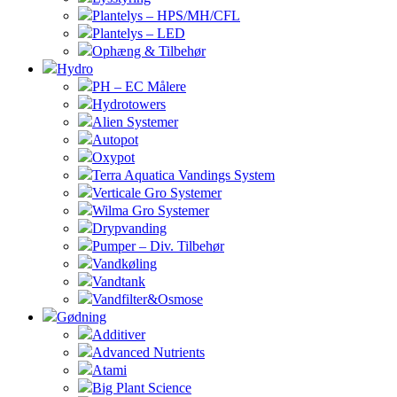
Plantelys – HPS/MH/CFL
Plantelys – LED
Ophæng & Tilbehør
Hydro
PH – EC Målere
Hydrotowers
Alien Systemer
Autopot
Oxypot
Terra Aquatica Vandings System
Verticale Gro Systemer
Wilma Gro Systemer
Drypvanding
Pumper – Div. Tilbehør
Vandkøling
Vandtank
Vandfilter&Osmose
Gødning
Additiver
Advanced Nutrients
Atami
Big Plant Science