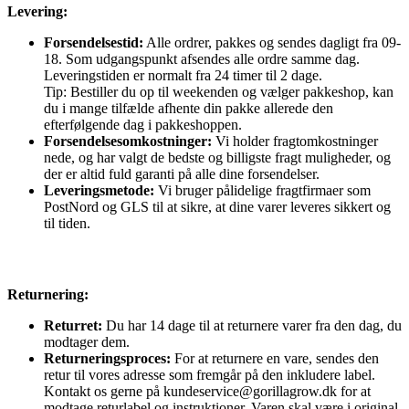
Levering:
Forsendelsestid:
Alle ordrer, pakkes og sendes dagligt fra 09-
18. Som udgangspunkt afsendes alle ordre samme dag.
Leveringstiden er normalt fra 24 timer til 2 dage.
Tip: Bestiller du op til weekenden og vælger pakkeshop, kan
du i mange tilfælde afhente din pakke allerede den
efterfølgende dag i pakkeshoppen.
Forsendelsesomkostninger:
Vi holder fragtomkostninger
nede, og har valgt de bedste og billigste fragt muligheder, og
der er altid fuld garanti på alle dine forsendelser.
Leveringsmetode:
Vi bruger pålidelige fragtfirmaer som
PostNord og GLS til at sikre, at dine varer leveres sikkert og
til tiden.
Returnering:
Returret:
Du har 14 dage til at returnere varer fra den dag, du
modtager dem.
Returneringsproces:
For at returnere en vare, sendes den
retur til vores adresse som fremgår på den inkludere label.
Kontakt os gerne på kundeservice@gorillagrow.dk for at
modtage returlabel og instruktioner. Varen skal være i original