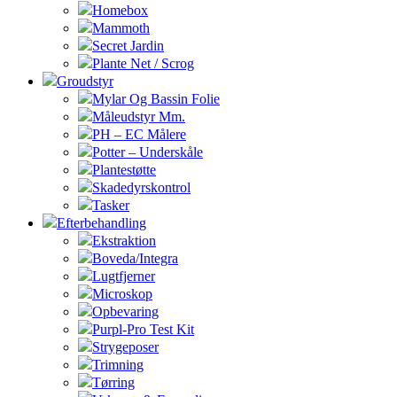
Homebox
Mammoth
Secret Jardin
Plante Net / Scrog
Groudstyr
Mylar Og Bassin Folie
Måleudstyr Mm.
PH – EC Målere
Potter – Underskåle
Plantestøtte
Skadedyrskontrol
Tasker
Efterbehandling
Ekstraktion
Boveda/Integra
Lugtfjerner
Microskop
Opbevaring
Purpl-Pro Test Kit
Strygeposer
Trimning
Tørring