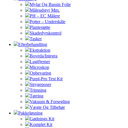
Mylar Og Bassin Folie
Måleudstyr Mm.
PH – EC Målere
Potter – Underskåle
Plantestøtte
Skadedyrskontrol
Tasker
Efterbehandling
Ekstraktion
Boveda/Integra
Lugtfjerner
Microskop
Opbevaring
Purpl-Pro Test Kit
Strygeposer
Trimning
Tørring
Vakuum & Forsegling
Vægte Og Tilbehør
Pakkeløsning
Gødnings Kit
Komplet Kit