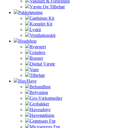
Vakuum & Forsegling
Vægte Og Tilbehør
Pakkeløsning
Gødnings Kit
Komplet Kit
Lyskit
Ventilationskit
Headshop
Rygegrej
Grinders
Bonger
Digital Vægte
Vape
Tilbehør
Hus/Have
Behandling
Belysning
Gro-Vækstmedier
Grobakker
Haveudstyr
Havegødning
Grøntsags Frø
Microgreens Frø