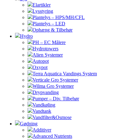
Elartikler
Lysstyring
Plantelys – HPS/MH/CFL
Plantelys – LED
Ophæng & Tilbehør
Hydro
PH – EC Målere
Hydrotowers
Alien Systemer
Autopot
Oxypot
Terra Aquatica Vandings System
Verticale Gro Systemer
Wilma Gro Systemer
Drypvanding
Pumper – Div. Tilbehør
Vandkøling
Vandtank
Vandfilter&Osmose
Gødning
Additiver
Advanced Nutrients