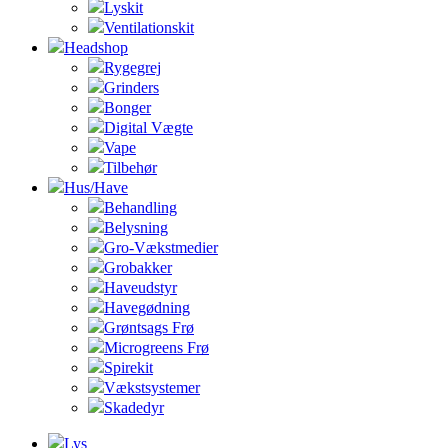
Lyskit
Ventilationskit
Headshop
Rygegrej
Grinders
Bonger
Digital Vægte
Vape
Tilbehør
Hus/Have
Behandling
Belysning
Gro-Vækstmedier
Grobakker
Haveudstyr
Havegødning
Grøntsags Frø
Microgreens Frø
Spirekit
Vækstsystemer
Skadedyr
Lys