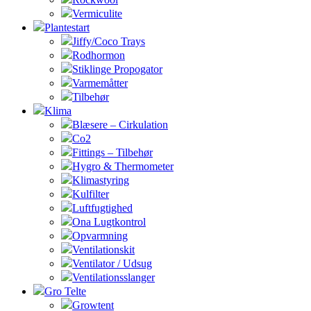
Vermiculite
Plantestart
Jiffy/Coco Trays
Rodhormon
Stiklinge Propogator
Varmemåtter
Tilbehør
Klima
Blæsere – Cirkulation
Co2
Fittings – Tilbehør
Hygro & Thermometer
Klimastyring
Kulfilter
Luftfugtighed
Ona Lugtkontrol
Opvarmning
Ventilationskit
Ventilator / Udsug
Ventilationsslanger
Gro Telte
Growtent