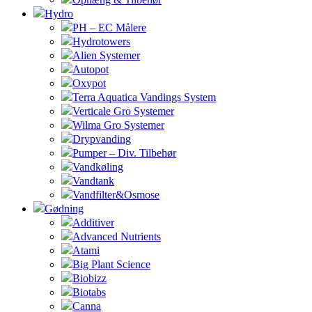
Hydro
PH – EC Målere
Hydrotowers
Alien Systemer
Autopot
Oxypot
Terra Aquatica Vandings System
Verticale Gro Systemer
Wilma Gro Systemer
Drypvanding
Pumper – Div. Tilbehør
Vandkøling
Vandtank
Vandfilter&Osmose
Gødning
Additiver
Advanced Nutrients
Atami
Big Plant Science
Biobizz
Biotabs
Canna