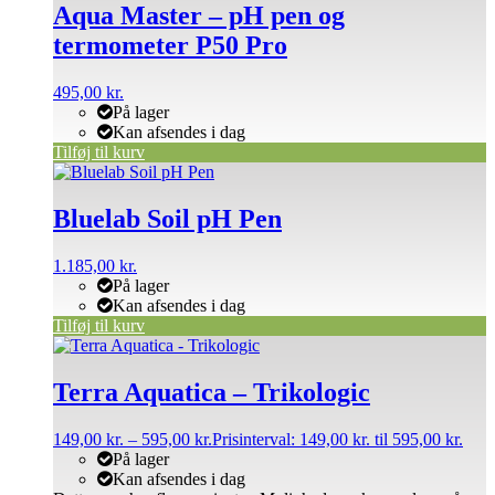
Aqua Master – pH pen og
termometer P50 Pro
495,00
kr.
På lager
Kan afsendes i dag
Tilføj til kurv
Bluelab Soil pH Pen
1.185,00
kr.
På lager
Kan afsendes i dag
Tilføj til kurv
Terra Aquatica – Trikologic
149,00
kr.
–
595,00
kr.
Prisinterval: 149,00 kr. til 595,00 kr.
På lager
Kan afsendes i dag