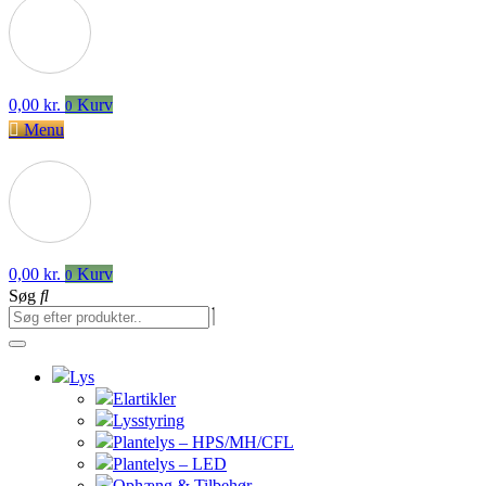
0,00
kr.
Kurv
0
Menu
0,00
kr.
Kurv
0
Søg
Lys
Elartikler
Lysstyring
Plantelys – HPS/MH/CFL
Plantelys – LED
Ophæng & Tilbehør