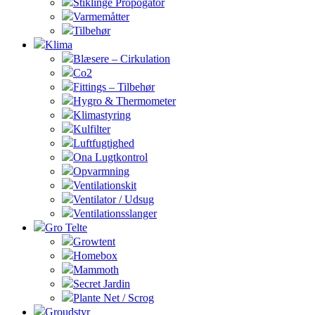
Stiklinge Propogator
Varmemåtter
Tilbehør
Klima
Blæsere – Cirkulation
Co2
Fittings – Tilbehør
Hygro & Thermometer
Klimastyring
Kulfilter
Luftfugtighed
Ona Lugtkontrol
Opvarmning
Ventilationskit
Ventilator / Udsug
Ventilationsslanger
Gro Telte
Growtent
Homebox
Mammoth
Secret Jardin
Plante Net / Scrog
Groudstyr