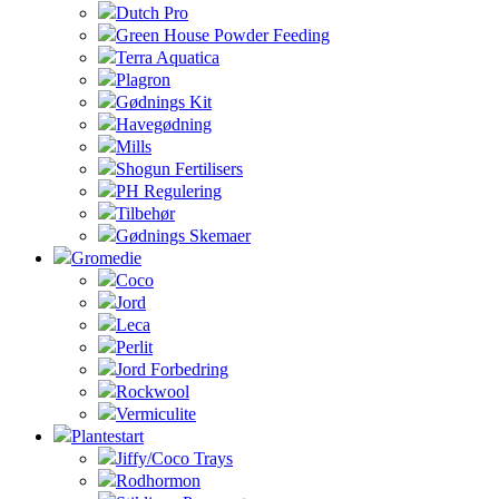
Dutch Pro
Green House Powder Feeding
Terra Aquatica
Plagron
Gødnings Kit
Havegødning
Mills
Shogun Fertilisers
PH Regulering
Tilbehør
Gødnings Skemaer
Gromedie
Coco
Jord
Leca
Perlit
Jord Forbedring
Rockwool
Vermiculite
Plantestart
Jiffy/Coco Trays
Rodhormon