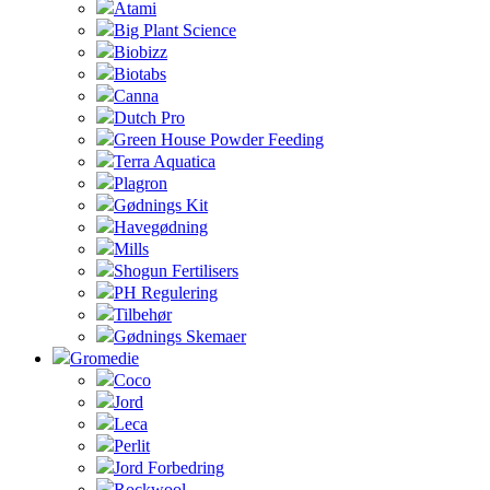
Atami
Big Plant Science
Biobizz
Biotabs
Canna
Dutch Pro
Green House Powder Feeding
Terra Aquatica
Plagron
Gødnings Kit
Havegødning
Mills
Shogun Fertilisers
PH Regulering
Tilbehør
Gødnings Skemaer
Gromedie
Coco
Jord
Leca
Perlit
Jord Forbedring
Rockwool