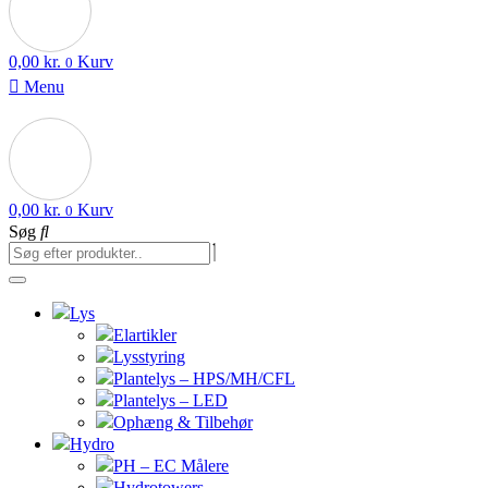
0,00
kr.
Kurv
0
Menu
0,00
kr.
Kurv
0
Søg
Lys
Elartikler
Lysstyring
Plantelys – HPS/MH/CFL
Plantelys – LED
Ophæng & Tilbehør
Hydro
PH – EC Målere
Hydrotowers