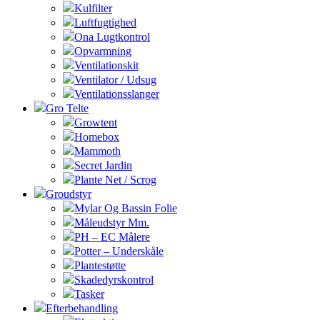
Kulfilter
Luftfugtighed
Ona Lugtkontrol
Opvarmning
Ventilationskit
Ventilator / Udsug
Ventilationsslanger
Gro Telte
Growtent
Homebox
Mammoth
Secret Jardin
Plante Net / Scrog
Groudstyr
Mylar Og Bassin Folie
Måleudstyr Mm.
PH – EC Målere
Potter – Underskåle
Plantestøtte
Skadedyrskontrol
Tasker
Efterbehandling