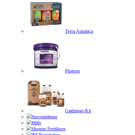
Terra Aquatica
Plagron
Gødnings Kit
Havegødning
Mills
Shogun Fertilisers
PH Regulering