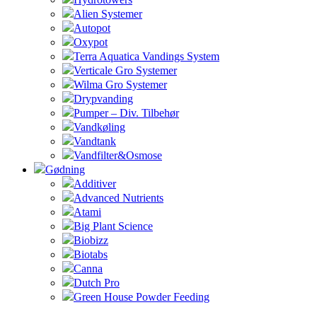
Alien Systemer
Autopot
Oxypot
Terra Aquatica Vandings System
Verticale Gro Systemer
Wilma Gro Systemer
Drypvanding
Pumper – Div. Tilbehør
Vandkøling
Vandtank
Vandfilter&Osmose
Gødning
Additiver
Advanced Nutrients
Atami
Big Plant Science
Biobizz
Biotabs
Canna
Dutch Pro
Green House Powder Feeding