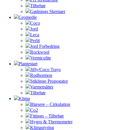
Tilbehør
Gødnings Skemaer
Gromedie
Coco
Jord
Leca
Perlit
Jord Forbedring
Rockwool
Vermiculite
Plantestart
Jiffy/Coco Trays
Rodhormon
Stiklinge Propogator
Varmemåtter
Tilbehør
Klima
Blæsere – Cirkulation
Co2
Fittings – Tilbehør
Hygro & Thermometer
Klimastyring