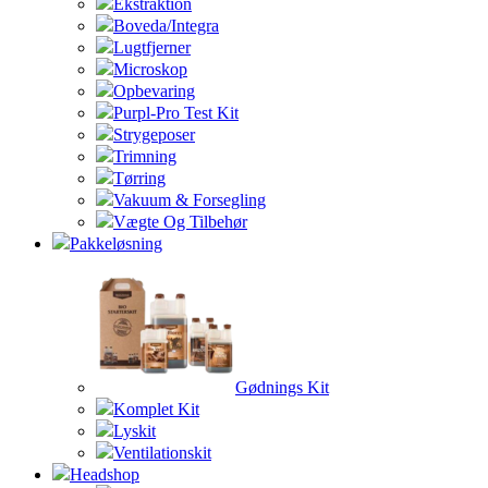
Ekstraktion
Boveda/Integra
Lugtfjerner
Microskop
Opbevaring
Purpl-Pro Test Kit
Strygeposer
Trimning
Tørring
Vakuum & Forsegling
Vægte Og Tilbehør
Pakkeløsning
Gødnings Kit
Komplet Kit
Lyskit
Ventilationskit
Headshop