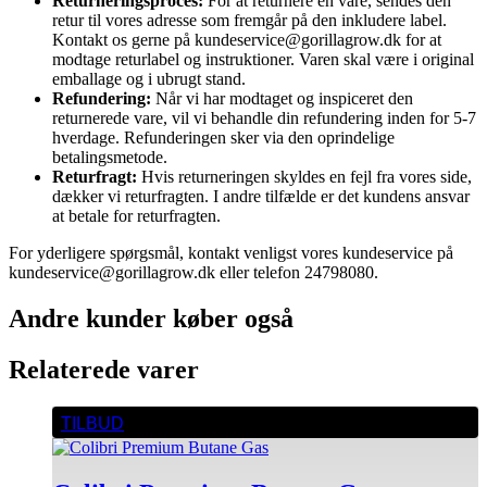
Returneringsproces:
For at returnere en vare, sendes den
retur til vores adresse som fremgår på den inkludere label.
Kontakt os gerne på kundeservice@gorillagrow.dk for at
modtage returlabel og instruktioner. Varen skal være i original
emballage og i ubrugt stand.
Refundering:
Når vi har modtaget og inspiceret den
returnerede vare, vil vi behandle din refundering inden for 5-7
hverdage. Refunderingen sker via den oprindelige
betalingsmetode.
Returfragt:
Hvis returneringen skyldes en fejl fra vores side,
dækker vi returfragten. I andre tilfælde er det kundens ansvar
at betale for returfragten.
For yderligere spørgsmål, kontakt venligst vores kundeservice på
kundeservice@gorillagrow.dk eller telefon 24798080.
Andre kunder køber også
Relaterede varer
TILBUD