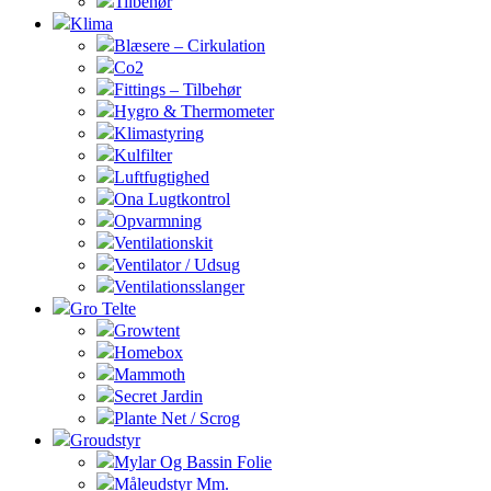
Tilbehør
Klima
Blæsere – Cirkulation
Co2
Fittings – Tilbehør
Hygro & Thermometer
Klimastyring
Kulfilter
Luftfugtighed
Ona Lugtkontrol
Opvarmning
Ventilationskit
Ventilator / Udsug
Ventilationsslanger
Gro Telte
Growtent
Homebox
Mammoth
Secret Jardin
Plante Net / Scrog
Groudstyr
Mylar Og Bassin Folie
Måleudstyr Mm.