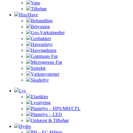
Vape
Tilbehør
Hus/Have
Behandling
Belysning
Gro-Vækstmedier
Grobakker
Haveudstyr
Havegødning
Grøntsags Frø
Microgreens Frø
Spirekit
Vækstsystemer
Skadedyr
Lys
Elartikler
Lysstyring
Plantelys – HPS/MH/CFL
Plantelys – LED
Ophæng & Tilbehør
Hydro
PH – EC Målere