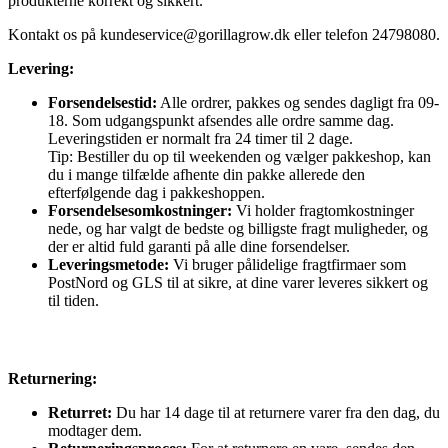
produkterne korrekt og sikkert.
Kontakt os på
kundeservice@gorillagrow.dk
eller telefon 24798080.
Levering:
Forsendelsestid:
Alle ordrer, pakkes og sendes dagligt fra 09-
18. Som udgangspunkt afsendes alle ordre samme dag.
Leveringstiden er normalt fra 24 timer til 2 dage.
Tip: Bestiller du op til weekenden og vælger pakkeshop, kan
du i mange tilfælde afhente din pakke allerede den
efterfølgende dag i pakkeshoppen.
Forsendelsesomkostninger:
Vi holder fragtomkostninger
nede, og har valgt de bedste og billigste fragt muligheder, og
der er altid fuld garanti på alle dine forsendelser.
Leveringsmetode:
Vi bruger pålidelige fragtfirmaer som
PostNord og GLS til at sikre, at dine varer leveres sikkert og
til tiden.
Returnering:
Returret:
Du har 14 dage til at returnere varer fra den dag, du
modtager dem.