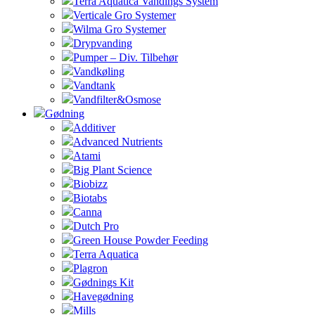
Terra Aquatica Vandings System
Verticale Gro Systemer
Wilma Gro Systemer
Drypvanding
Pumper – Div. Tilbehør
Vandkøling
Vandtank
Vandfilter&Osmose
Gødning
Additiver
Advanced Nutrients
Atami
Big Plant Science
Biobizz
Biotabs
Canna
Dutch Pro
Green House Powder Feeding
Terra Aquatica
Plagron
Gødnings Kit
Havegødning
Mills