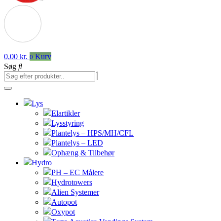
0,00
kr.
Kurv
0
Søg
Lys
Elartikler
Lysstyring
Plantelys – HPS/MH/CFL
Plantelys – LED
Ophæng & Tilbehør
Hydro
PH – EC Målere
Hydrotowers
Alien Systemer
Autopot
Oxypot