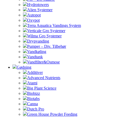
Hydrotowers
Alien Systemer
Autopot
Oxypot
Terra Aquatica Vandings System
Verticale Gro Systemer
Wilma Gro Systemer
Drypvanding
Pumper – Div. Tilbehør
Vandkøling
Vandtank
Vandfilter&Osmose
Gødning
Additiver
Advanced Nutrients
Atami
Big Plant Science
Biobizz
Biotabs
Canna
Dutch Pro
Green House Powder Feeding