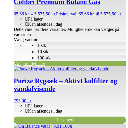
Colibri Premium Butane Gas
65,66
kr.
–
5.575,50
kr.
Prisinterval: 65,66 kr. til 5.575,50 kr.
På lager
Kan afsendes i dag
Dette vare har flere varianter. Mulighederne kan vælges på
varesiden
Vælg variant:
1 stk
10 stk
100 stk
Vælg muligheder
Purize Rygsæk – Aktivt kulfilter og
vandafvisende
795,00
kr.
På lager
Kan afsendes i dag
Læs mere