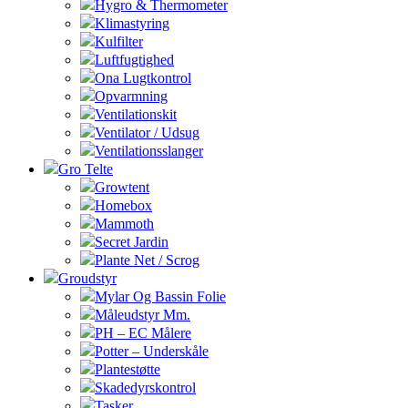
Hygro & Thermometer
Klimastyring
Kulfilter
Luftfugtighed
Ona Lugtkontrol
Opvarmning
Ventilationskit
Ventilator / Udsug
Ventilationsslanger
Gro Telte
Growtent
Homebox
Mammoth
Secret Jardin
Plante Net / Scrog
Groudstyr
Mylar Og Bassin Folie
Måleudstyr Mm.
PH – EC Målere
Potter – Underskåle
Plantestøtte
Skadedyrskontrol
Tasker