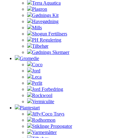
Terra Aquatica
Plagron
Gødnings Kit
Havegødning
Mills
Shogun Fertilisers
PH Regulering
Tilbehør
Gødnings Skemaer
Gromedie
Coco
Jord
Leca
Perlit
Jord Forbedring
Rockwool
Vermiculite
Plantestart
Jiffy/Coco Trays
Rodhormon
Stiklinge Propogator
Varmemåtter