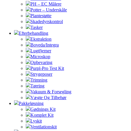
PH – EC Målere
Potter – Underskåle
Plantestøtte
Skadedyrskontrol
Tasker
Efterbehandling
Ekstraktion
Boveda/Integra
Lugtfjerner
Microskop
Opbevaring
Purpl-Pro Test Kit
Strygeposer
Trimning
Tørring
Vakuum & Forsegling
Vægte Og Tilbehør
Pakkeløsning
Gødnings Kit
Komplet Kit
Lyskit
Ventilationskit