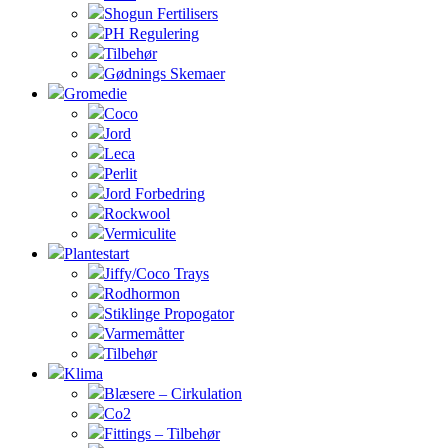
Shogun Fertilisers
PH Regulering
Tilbehør
Gødnings Skemaer
Gromedie
Coco
Jord
Leca
Perlit
Jord Forbedring
Rockwool
Vermiculite
Plantestart
Jiffy/Coco Trays
Rodhormon
Stiklinge Propogator
Varmemåtter
Tilbehør
Klima
Blæsere – Cirkulation
Co2
Fittings – Tilbehør