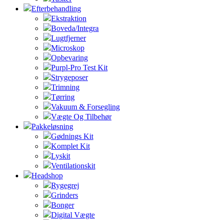
Efterbehandling
Ekstraktion
Boveda/Integra
Lugtfjerner
Microskop
Opbevaring
Purpl-Pro Test Kit
Strygeposer
Trimning
Tørring
Vakuum & Forsegling
Vægte Og Tilbehør
Pakkeløsning
Gødnings Kit
Komplet Kit
Lyskit
Ventilationskit
Headshop
Rygegrej
Grinders
Bonger
Digital Vægte