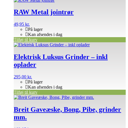
RAW Metal jointrør
49,95
kr.
På lager
Kan afsendes i dag
Tilføj til kurv
Elektrisk Luksus Grinder – inkl
oplader
295,00
kr.
På lager
Kan afsendes i dag
Tilføj til kurv
Breit Gaveæske, Bong, Pibe, grinder
mm.