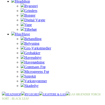
Headshop
Rygegrej
Grinders
Bonger
Digital Vægte
Vape
Tilbehør
Hus/Have
Behandling
Belysning
Gro-Vækstmedier
Grobakker
Haveudstyr
Havegødning
Grøntsags Frø
Microgreens Frø
Spirekit
Vækstsystemer
Skadedyr
HEADSHOP
RYGEGREJ
LIGHTERE & GAS
GAS BRÆNDER TORCH
SORT – BLACK LEAF