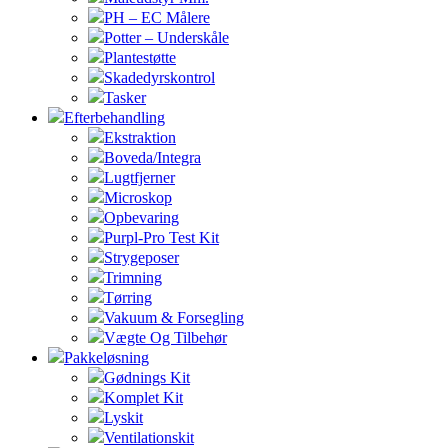
PH – EC Målere
Potter – Underskåle
Plantestøtte
Skadedyrskontrol
Tasker
Efterbehandling
Ekstraktion
Boveda/Integra
Lugtfjerner
Microskop
Opbevaring
Purpl-Pro Test Kit
Strygeposer
Trimning
Tørring
Vakuum & Forsegling
Vægte Og Tilbehør
Pakkeløsning
Gødnings Kit
Komplet Kit
Lyskit
Ventilationskit