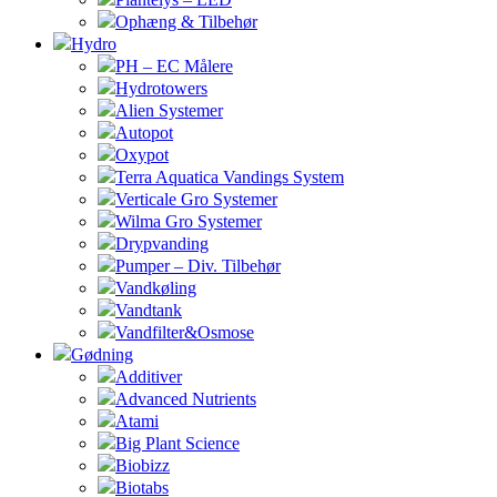
Ophæng & Tilbehør
Hydro
PH – EC Målere
Hydrotowers
Alien Systemer
Autopot
Oxypot
Terra Aquatica Vandings System
Verticale Gro Systemer
Wilma Gro Systemer
Drypvanding
Pumper – Div. Tilbehør
Vandkøling
Vandtank
Vandfilter&Osmose
Gødning
Additiver
Advanced Nutrients
Atami
Big Plant Science
Biobizz
Biotabs