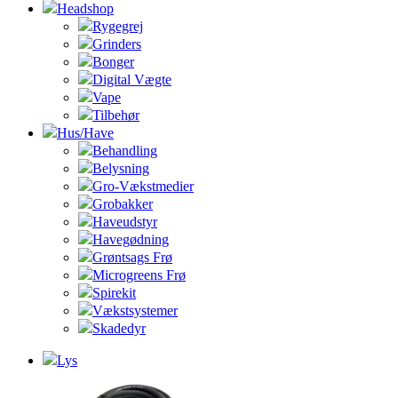
Headshop
Rygegrej
Grinders
Bonger
Digital Vægte
Vape
Tilbehør
Hus/Have
Behandling
Belysning
Gro-Vækstmedier
Grobakker
Haveudstyr
Havegødning
Grøntsags Frø
Microgreens Frø
Spirekit
Vækstsystemer
Skadedyr
Lys