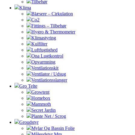
Tilbehør
Klima
Blæsere – Cirkulation
Co2
Fittings – Tilbehør
Hygro & Thermometer
Klimastyring
Kulfilter
Luftfugtighed
Ona Lugtkontrol
Opvarmning
Ventilationskit
Ventilator / Udsug
Ventilationsslanger
Gro Telte
Growtent
Homebox
Mammoth
Secret Jardin
Plante Net / Scrog
Groudstyr
Mylar Og Bassin Folie
Måleudstyr Mm.