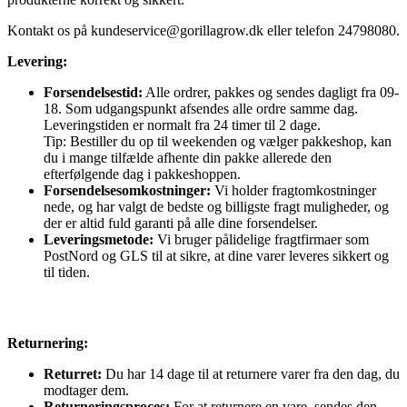
Kontakt os på
kundeservice@gorillagrow.dk
eller telefon 24798080.
Levering:
Forsendelsestid:
Alle ordrer, pakkes og sendes dagligt fra 09-
18. Som udgangspunkt afsendes alle ordre samme dag.
Leveringstiden er normalt fra 24 timer til 2 dage.
Tip: Bestiller du op til weekenden og vælger pakkeshop, kan
du i mange tilfælde afhente din pakke allerede den
efterfølgende dag i pakkeshoppen.
Forsendelsesomkostninger:
Vi holder fragtomkostninger
nede, og har valgt de bedste og billigste fragt muligheder, og
der er altid fuld garanti på alle dine forsendelser.
Leveringsmetode:
Vi bruger pålidelige fragtfirmaer som
PostNord og GLS til at sikre, at dine varer leveres sikkert og
til tiden.
Returnering:
Returret:
Du har 14 dage til at returnere varer fra den dag, du
modtager dem.
Returneringsproces:
For at returnere en vare, sendes den