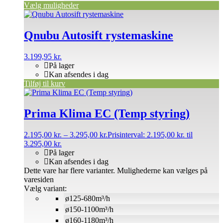
Vælg muligheder
Qnubu Autosift rystemaskine
3.199,95
kr.
På lager
Kan afsendes i dag
Tilføj til kurv
Prima Klima EC (Temp styring)
2.195,00
kr.
–
3.295,00
kr.
Prisinterval: 2.195,00 kr. til
3.295,00 kr.
På lager
Kan afsendes i dag
Dette vare har flere varianter. Mulighederne kan vælges på
varesiden
Vælg variant:
ø125-680m³/h
ø150-1100m³/h
ø160-1180m³/h