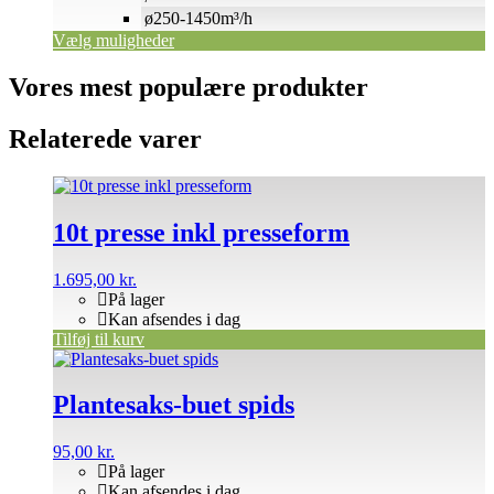
ø250-1450m³/h
Vælg muligheder
Vores mest populære produkter
Relaterede varer
10t presse inkl presseform
1.695,00
kr.
På lager
Kan afsendes i dag
Tilføj til kurv
Plantesaks-buet spids
95,00
kr.
På lager
Kan afsendes i dag