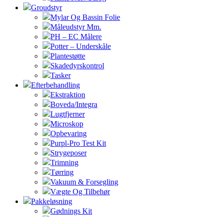
Groudstyr
Mylar Og Bassin Folie
Måleudstyr Mm.
PH – EC Målere
Potter – Underskåle
Plantestøtte
Skadedyrskontrol
Tasker
Efterbehandling
Ekstraktion
Boveda/Integra
Lugtfjerner
Microskop
Opbevaring
Purpl-Pro Test Kit
Strygeposer
Trimning
Tørring
Vakuum & Forsegling
Vægte Og Tilbehør
Pakkeløsning
Gødnings Kit