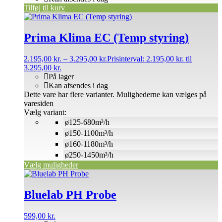
Tilføj til kurv
Prima Klima EC (Temp styring)
2.195,00
kr.
–
3.295,00
kr.
Prisinterval: 2.195,00 kr. til
3.295,00 kr.
På lager
Kan afsendes i dag
Dette vare har flere varianter. Mulighederne kan vælges på
varesiden
Vælg variant:
ø125-680m³/h
ø150-1100m³/h
ø160-1180m³/h
ø250-1450m³/h
Vælg muligheder
Bluelab PH Probe
599,00
kr.