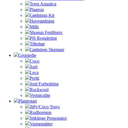
Terra Aquatica
Plagron
Gødnings Kit
Havegødning
Mills
Shogun Fertilisers
PH Regulering
Tilbehør
Gødnings Skemaer
Gromedie
Coco
Jord
Leca
Perlit
Jord Forbedring
Rockwool
Vermiculite
Plantestart
Jiffy/Coco Trays
Rodhormon
Stiklinge Propogator
Varmemåtter