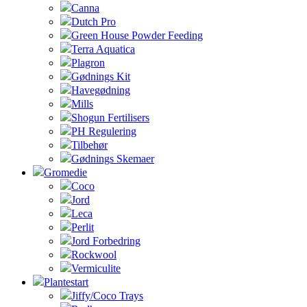
Canna
Dutch Pro
Green House Powder Feeding
Terra Aquatica
Plagron
Gødnings Kit
Havegødning
Mills
Shogun Fertilisers
PH Regulering
Tilbehør
Gødnings Skemaer
Gromedie
Coco
Jord
Leca
Perlit
Jord Forbedring
Rockwool
Vermiculite
Plantestart
Jiffy/Coco Trays