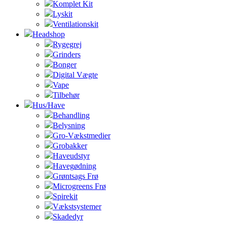
Komplet Kit
Lyskit
Ventilationskit
Headshop
Rygegrej
Grinders
Bonger
Digital Vægte
Vape
Tilbehør
Hus/Have
Behandling
Belysning
Gro-Vækstmedier
Grobakker
Haveudstyr
Havegødning
Grøntsags Frø
Microgreens Frø
Spirekit
Vækstsystemer
Skadedyr