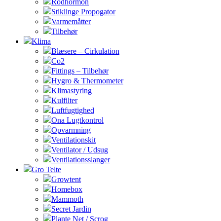
Rodhormon
Stiklinge Propogator
Varmemåtter
Tilbehør
Klima
Blæsere – Cirkulation
Co2
Fittings – Tilbehør
Hygro & Thermometer
Klimastyring
Kulfilter
Luftfugtighed
Ona Lugtkontrol
Opvarmning
Ventilationskit
Ventilator / Udsug
Ventilationsslanger
Gro Telte
Growtent
Homebox
Mammoth
Secret Jardin
Plante Net / Scrog