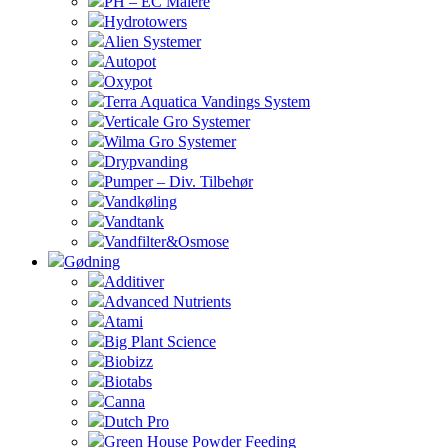
PH – EC Målere
Hydrotowers
Alien Systemer
Autopot
Oxypot
Terra Aquatica Vandings System
Verticale Gro Systemer
Wilma Gro Systemer
Drypvanding
Pumper – Div. Tilbehør
Vandkøling
Vandtank
Vandfilter&Osmose
Gødning
Additiver
Advanced Nutrients
Atami
Big Plant Science
Biobizz
Biotabs
Canna
Dutch Pro
Green House Powder Feeding