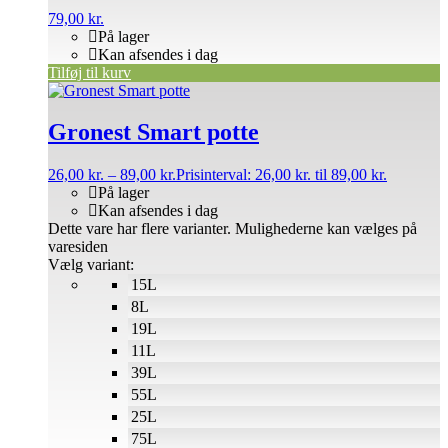
79,00
kr.
På lager
Kan afsendes i dag
Tilføj til kurv
Gronest Smart potte
26,00
kr.
–
89,00
kr.
Prisinterval: 26,00 kr. til 89,00 kr.
På lager
Kan afsendes i dag
Dette vare har flere varianter. Mulighederne kan vælges på
varesiden
Vælg variant:
15L
8L
19L
11L
39L
55L
25L
75L