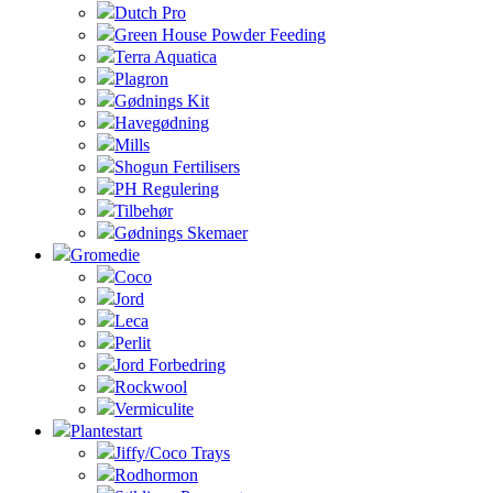
Dutch Pro
Green House Powder Feeding
Terra Aquatica
Plagron
Gødnings Kit
Havegødning
Mills
Shogun Fertilisers
PH Regulering
Tilbehør
Gødnings Skemaer
Gromedie
Coco
Jord
Leca
Perlit
Jord Forbedring
Rockwool
Vermiculite
Plantestart
Jiffy/Coco Trays
Rodhormon