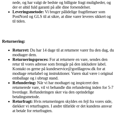
nede, og har valgt de bedste og billigste fragt muligheder, og
der er altid fuld garanti på alle dine forsendelser.
Leveringsmetode:
Vi bruger pålidelige fragtfirmaer som
PostNord og GLS til at sikre, at dine varer leveres sikkert og
til tiden.
Returnering:
Returret:
Du har 14 dage til at returnere varer fra den dag, du
modtager dem.
Returneringsproces:
For at returnere en vare, sendes den
retur til vores adresse som fremgår på den inkludere label.
Kontakt os gerne på kundeservice@gorillagrow.dk for at
modtage returlabel og instruktioner. Varen skal være i original
emballage og i ubrugt stand.
Refundering:
Når vi har modtaget og inspiceret den
returnerede vare, vil vi behandle din refundering inden for 5-7
hverdage. Refunderingen sker via den oprindelige
betalingsmetode.
Returfragt:
Hvis returneringen skyldes en fejl fra vores side,
dækker vi returfragten. I andre tilfælde er det kundens ansvar
at betale for returfragten.