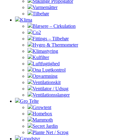
Stiklinge Propogator
Varmemåtter
Tilbehør
Klima
Blæsere – Cirkulation
Co2
Fittings – Tilbehør
Hygro & Thermometer
Klimastyring
Kulfilter
Luftfugtighed
Ona Lugtkontrol
Opvarmning
Ventilationskit
Ventilator / Udsug
Ventilationsslanger
Gro Telte
Growtent
Homebox
Mammoth
Secret Jardin
Plante Net / Scrog
Groudstyr