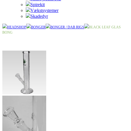
Spirekit
Vækstsystemer
Skadedyr
HEADSHOP
BONGER
BONGER / DAB RIGS
BLACK LEAF GLAS
BONG