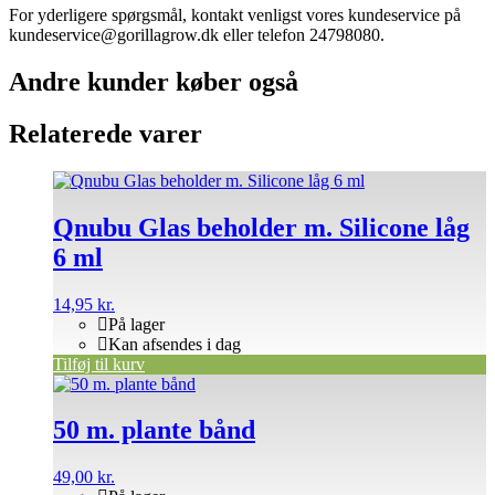
For yderligere spørgsmål, kontakt venligst vores kundeservice på
kundeservice@gorillagrow.dk eller telefon 24798080.
Andre kunder køber også
Relaterede varer
Qnubu Glas beholder m. Silicone låg
6 ml
14,95
kr.
På lager
Kan afsendes i dag
Tilføj til kurv
50 m. plante bånd
49,00
kr.