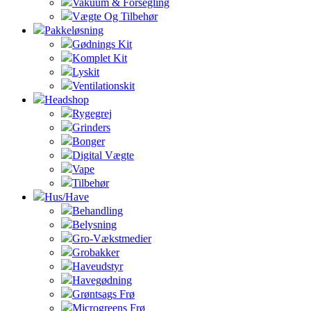
Vakuum & Forsegling
Vægte Og Tilbehør
Pakkeløsning
Gødnings Kit
Komplet Kit
Lyskit
Ventilationskit
Headshop
Rygegrej
Grinders
Bonger
Digital Vægte
Vape
Tilbehør
Hus/Have
Behandling
Belysning
Gro-Vækstmedier
Grobakker
Haveudstyr
Havegødning
Grøntsags Frø
Microgreens Frø