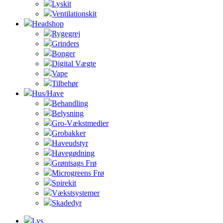
Lyskit
Ventilationskit
Headshop
Rygegrej
Grinders
Bonger
Digital Vægte
Vape
Tilbehør
Hus/Have
Behandling
Belysning
Gro-Vækstmedier
Grobakker
Haveudstyr
Havegødning
Grøntsags Frø
Microgreens Frø
Spirekit
Vækstsystemer
Skadedyr
Lys