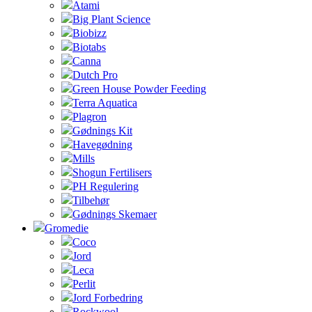
Atami
Big Plant Science
Biobizz
Biotabs
Canna
Dutch Pro
Green House Powder Feeding
Terra Aquatica
Plagron
Gødnings Kit
Havegødning
Mills
Shogun Fertilisers
PH Regulering
Tilbehør
Gødnings Skemaer
Gromedie
Coco
Jord
Leca
Perlit
Jord Forbedring
Rockwool