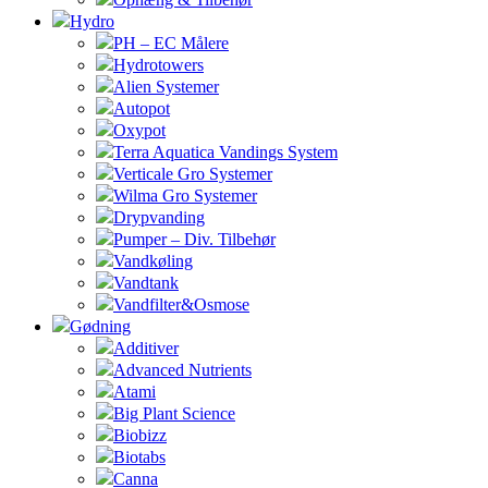
Hydro
PH – EC Målere
Hydrotowers
Alien Systemer
Autopot
Oxypot
Terra Aquatica Vandings System
Verticale Gro Systemer
Wilma Gro Systemer
Drypvanding
Pumper – Div. Tilbehør
Vandkøling
Vandtank
Vandfilter&Osmose
Gødning
Additiver
Advanced Nutrients
Atami
Big Plant Science
Biobizz
Biotabs
Canna