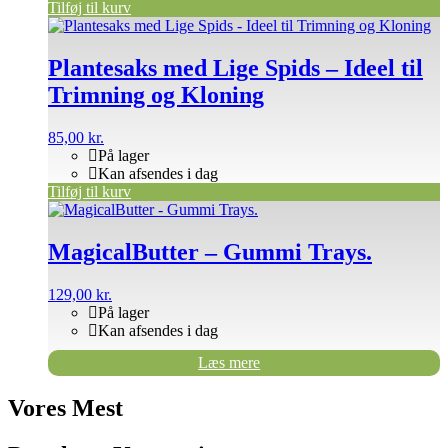
Tilføj til kurv
Plantesaks med Lige Spids – Ideel til
Trimning og Kloning
85,00
kr.
På lager
Kan afsendes i dag
Tilføj til kurv
MagicalButter – Gummi Trays.
129,00
kr.
På lager
Kan afsendes i dag
Læs mere
Vores Mest