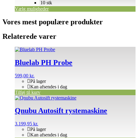
10 stk
Vælg muligheder
Vores mest populære produkter
Relaterede varer
Bluelab PH Probe
599,00
kr.
På lager
Kan afsendes i dag
Tilføj til kurv
Qnubu Autosift rystemaskine
3.199,95
kr.
På lager
Kan afsendes i dag