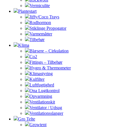
Vermiculite
Plantestart
Jiffy/Coco Trays
Rodhormon
Stiklinge Propogator
Varmemåtter
Tilbehør
Klima
Blæsere – Cirkulation
Co2
Fittings – Tilbehør
Hygro & Thermometer
Klimastyring
Kulfilter
Luftfugtighed
Ona Lugtkontrol
Opvarmning
Ventilationskit
Ventilator / Udsug
Ventilationsslanger
Gro Telte
Growtent