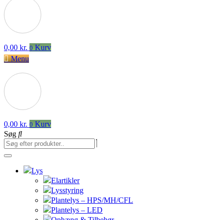
0,00
kr.
Kurv
0
Menu
0,00
kr.
Kurv
0
Søg
Lys
Elartikler
Lysstyring
Plantelys – HPS/MH/CFL
Plantelys – LED
Ophæng & Tilbehør