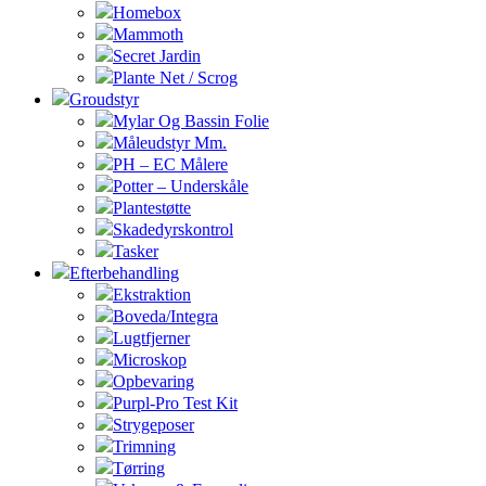
Homebox
Mammoth
Secret Jardin
Plante Net / Scrog
Groudstyr
Mylar Og Bassin Folie
Måleudstyr Mm.
PH – EC Målere
Potter – Underskåle
Plantestøtte
Skadedyrskontrol
Tasker
Efterbehandling
Ekstraktion
Boveda/Integra
Lugtfjerner
Microskop
Opbevaring
Purpl-Pro Test Kit
Strygeposer
Trimning
Tørring