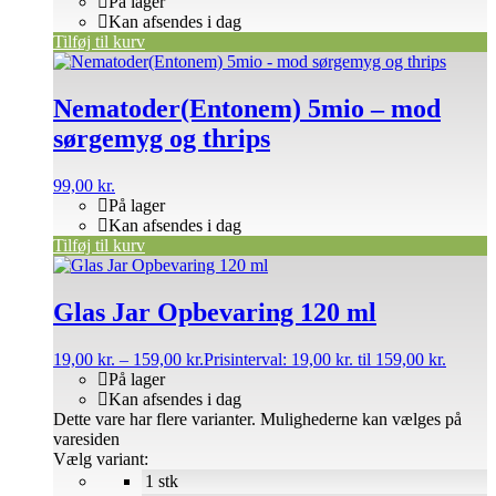
På lager
Kan afsendes i dag
Tilføj til kurv
Nematoder(Entonem) 5mio – mod
sørgemyg og thrips
99,00
kr.
På lager
Kan afsendes i dag
Tilføj til kurv
Glas Jar Opbevaring 120 ml
19,00
kr.
–
159,00
kr.
Prisinterval: 19,00 kr. til 159,00 kr.
På lager
Kan afsendes i dag
Dette vare har flere varianter. Mulighederne kan vælges på
varesiden
Vælg variant:
1 stk