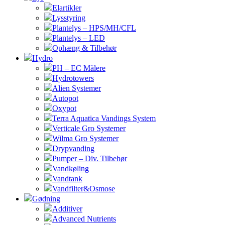
Elartikler
Lysstyring
Plantelys – HPS/MH/CFL
Plantelys – LED
Ophæng & Tilbehør
Hydro
PH – EC Målere
Hydrotowers
Alien Systemer
Autopot
Oxypot
Terra Aquatica Vandings System
Verticale Gro Systemer
Wilma Gro Systemer
Drypvanding
Pumper – Div. Tilbehør
Vandkøling
Vandtank
Vandfilter&Osmose
Gødning
Additiver
Advanced Nutrients