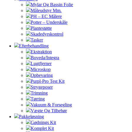
Mylar Og Bassin Folie
Måleudstyr Mm.
PH – EC Målere
Potter – Underskåle
Plantestøtte
Skadedyrskontrol
Tasker
Efterbehandling
Ekstraktion
Boveda/Integra
Lugtfjerner
Microskop
Opbevaring
Purpl-Pro Test Kit
Strygeposer
Trimning
Tørring
Vakuum & Forsegling
Vægte Og Tilbehør
Pakkeløsning
Gødnings Kit
Komplet Kit