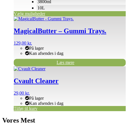
3800ml
10L
Vælg muligheder
MagicalButter – Gummi Trays.
129,00
kr.
På lager
Kan afsendes i dag
Læs mere
Cvault Cleaner
29,00
kr.
På lager
Kan afsendes i dag
Tilføj til kurv
Vores Mest