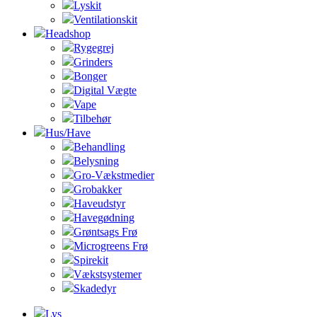
Lyskit
Ventilationskit
Headshop
Rygegrej
Grinders
Bonger
Digital Vægte
Vape
Tilbehør
Hus/Have
Behandling
Belysning
Gro-Vækstmedier
Grobakker
Haveudstyr
Havegødning
Grøntsags Frø
Microgreens Frø
Spirekit
Vækstsystemer
Skadedyr
Lys