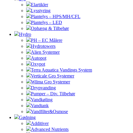
Elartikler
Lysstyring
Plantelys – HPS/MH/CFL
Plantelys – LED
Ophæng & Tilbehør
Hydro
PH – EC Målere
Hydrotowers
Alien Systemer
Autopot
Oxypot
Terra Aquatica Vandings System
Verticale Gro Systemer
Wilma Gro Systemer
Drypvanding
Pumper – Div. Tilbehør
Vandkøling
Vandtank
Vandfilter&Osmose
Gødning
Additiver
Advanced Nutrients