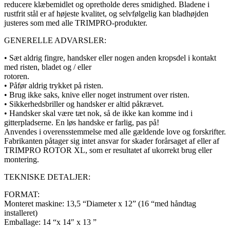
reducere klæbemidlet og opretholde deres smidighed. Bladene i
rustfrit stål er af højeste kvalitet, og selvfølgelig kan bladhøjden
justeres som med alle TRIMPRO-produkter.
GENERELLE ADVARSLER:
• Sæt aldrig fingre, handsker eller nogen anden kropsdel ​​i kontakt
med risten, bladet og / eller
rotoren.
• Påfør aldrig trykket på risten.
• Brug ikke saks, knive eller noget instrument over risten.
• Sikkerhedsbriller og handsker er altid påkrævet.
• Handsker skal være tæt nok, så de ikke kan komme ind i
gitterpladserne. En løs handske er farlig, pas på!
Anvendes i overensstemmelse med alle gældende love og forskrifter.
Fabrikanten påtager sig intet ansvar for skader forårsaget af eller af
TRIMPRO ROTOR XL, som er resultatet af ukorrekt brug eller
montering.
TEKNISKE DETALJER:
FORMAT:
Monteret maskine: 13,5 “Diameter x 12” (16 “med håndtag
installeret)
Emballage: 14 “x 14″ x 13 ”