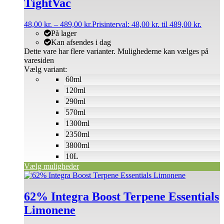
TightVac
48,00
kr.
–
489,00
kr.
Prisinterval: 48,00 kr. til 489,00 kr.
På lager
Kan afsendes i dag
Dette vare har flere varianter. Mulighederne kan vælges på
varesiden
Vælg variant:
60ml
120ml
290ml
570ml
1300ml
2350ml
3800ml
10L
Vælg muligheder
62% Integra Boost Terpene Essentials
Limonene