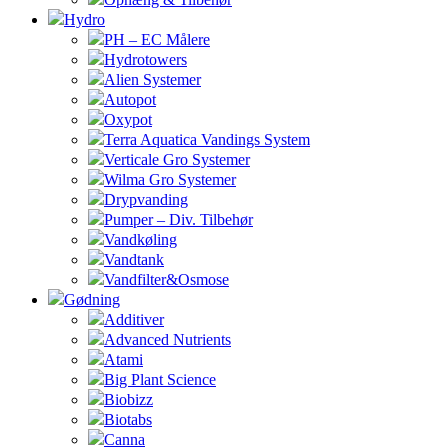
Hydro
PH – EC Målere
Hydrotowers
Alien Systemer
Autopot
Oxypot
Terra Aquatica Vandings System
Verticale Gro Systemer
Wilma Gro Systemer
Drypvanding
Pumper – Div. Tilbehør
Vandkøling
Vandtank
Vandfilter&Osmose
Gødning
Additiver
Advanced Nutrients
Atami
Big Plant Science
Biobizz
Biotabs
Canna