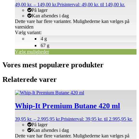
49,00
kr.
–
149,00
kr.
Prisinterval: 49,00 kr. til 149,00 kr.
På lager
Kan afsendes i dag
Dette vare har flere varianter. Mulighederne kan vælges på
varesiden
Vælg variant:
4 g
67 g
Vælg muligheder
Vores mest populære produkter
Relaterede varer
Whip-It Premium Butane 420 ml
39,95
kr.
–
2.995,95
kr.
Prisinterval: 39,95 kr. til 2.995,95 kr.
På lager
Kan afsendes i dag
Dette vare har flere varianter. Mulighederne kan vælges på