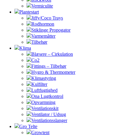
Vermiculite
Plantestart
Jiffy/Coco Trays
Rodhormon
Stiklinge Propogator
Varmemåtter
Tilbehør
Klima
Blæsere – Cirkulation
Co2
Fittings – Tilbehør
Hygro & Thermometer
Klimastyring
Kulfilter
Luftfugtighed
Ona Lugtkontrol
Opvarmning
Ventilationskit
Ventilator / Udsug
Ventilationsslanger
Gro Telte
Growtent