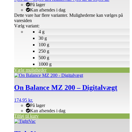
På lager
Kan afsendes i dag
Dette vare har flere varianter. Mulighederne kan vælges på
varesiden
Vælg variant:
4 g
30 g
100 g
250 g
500 g
1000 g
Vælg muligheder
On Balance MZ 200 – Digitalvægt
174,95
kr.
På lager
Kan afsendes i dag
Tilføj til kurv