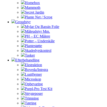
Homebox
Mammoth
Secret Jardin
Plante Net / Scrog
Groudstyr
Mylar Og Bassin Folie
Måleudstyr Mm.
PH – EC Målere
Potter – Underskåle
Plantestøtte
Skadedyrskontrol
Tasker
Efterbehandling
Ekstraktion
Boveda/Integra
Lugtfjerner
Microskop
Opbevaring
Purpl-Pro Test Kit
Strygeposer
Trimning
Tørring