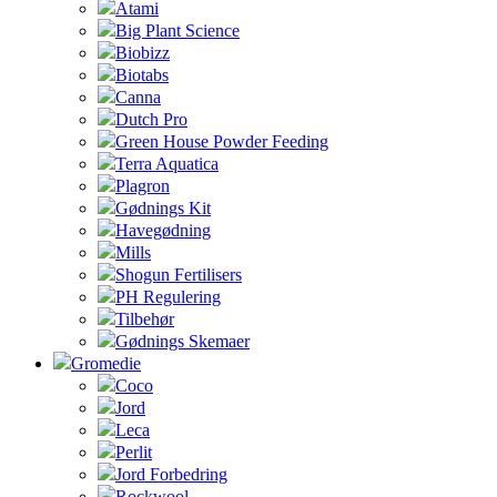
Atami
Big Plant Science
Biobizz
Biotabs
Canna
Dutch Pro
Green House Powder Feeding
Terra Aquatica
Plagron
Gødnings Kit
Havegødning
Mills
Shogun Fertilisers
PH Regulering
Tilbehør
Gødnings Skemaer
Gromedie
Coco
Jord
Leca
Perlit
Jord Forbedring
Rockwool