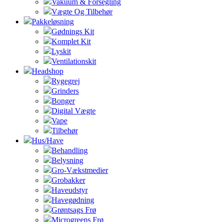
Vakuum & Forsegling
Vægte Og Tilbehør
Pakkeløsning
Gødnings Kit
Komplet Kit
Lyskit
Ventilationskit
Headshop
Rygegrej
Grinders
Bonger
Digital Vægte
Vape
Tilbehør
Hus/Have
Behandling
Belysning
Gro-Vækstmedier
Grobakker
Haveudstyr
Havegødning
Grøntsags Frø
Microgreens Frø