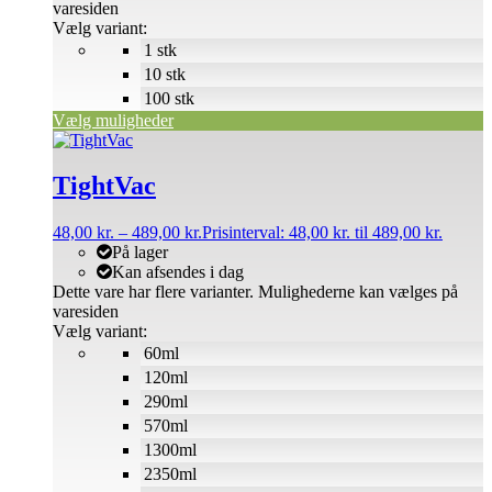
varesiden
Vælg variant:
1 stk
10 stk
100 stk
Vælg muligheder
TightVac
48,00
kr.
–
489,00
kr.
Prisinterval: 48,00 kr. til 489,00 kr.
På lager
Kan afsendes i dag
Dette vare har flere varianter. Mulighederne kan vælges på
varesiden
Vælg variant:
60ml
120ml
290ml
570ml
1300ml
2350ml