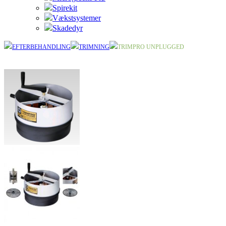
Spirekit
Vækstsystemer
Skadedyr
EFTERBEHANDLING
TRIMNING
TRIMPRO UNPLUGGED