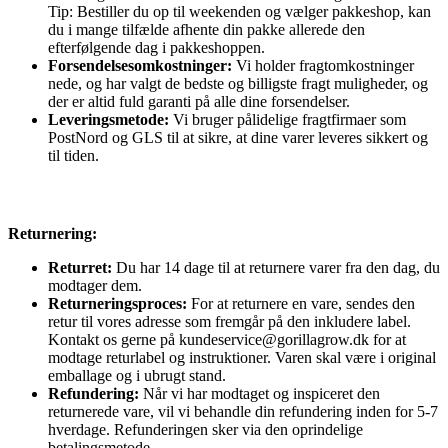
Tip: Bestiller du op til weekenden og vælger pakkeshop, kan
du i mange tilfælde afhente din pakke allerede den
efterfølgende dag i pakkeshoppen.
Forsendelsesomkostninger:
Vi holder fragtomkostninger
nede, og har valgt de bedste og billigste fragt muligheder, og
der er altid fuld garanti på alle dine forsendelser.
Leveringsmetode:
Vi bruger pålidelige fragtfirmaer som
PostNord og GLS til at sikre, at dine varer leveres sikkert og
til tiden.
Returnering:
Returret:
Du har 14 dage til at returnere varer fra den dag, du
modtager dem.
Returneringsproces:
For at returnere en vare, sendes den
retur til vores adresse som fremgår på den inkludere label.
Kontakt os gerne på kundeservice@gorillagrow.dk for at
modtage returlabel og instruktioner. Varen skal være i original
emballage og i ubrugt stand.
Refundering:
Når vi har modtaget og inspiceret den
returnerede vare, vil vi behandle din refundering inden for 5-7
hverdage. Refunderingen sker via den oprindelige
betalingsmetode.