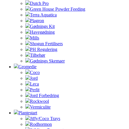
Dutch Pro
Green House Powder Feeding
Terra Aquatica
Plagron
Gødnings Kit
Havegødning
Mills
Shogun Fertilisers
PH Regulering
Tilbehør
Gødnings Skemaer
Gromedie
Coco
Jord
Leca
Perlit
Jord Forbedring
Rockwool
Vermiculite
Plantestart
Jiffy/Coco Trays
Rodhormon