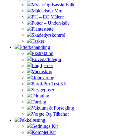
Mylar Og Bassin Folie
Måleudstyr Mm.
PH – EC Målere
Potter – Underskåle
Plantestøtte
Skadedyrskontrol
Tasker
Efterbehandling
Ekstraktion
Boveda/Integra
Lugtfjerner
Microskop
Opbevaring
Purpl-Pro Test Kit
Strygeposer
Trimning
Tørring
Vakuum & Forsegling
Vægte Og Tilbehør
Pakkeløsning
Gødnings Kit
Komplet Kit