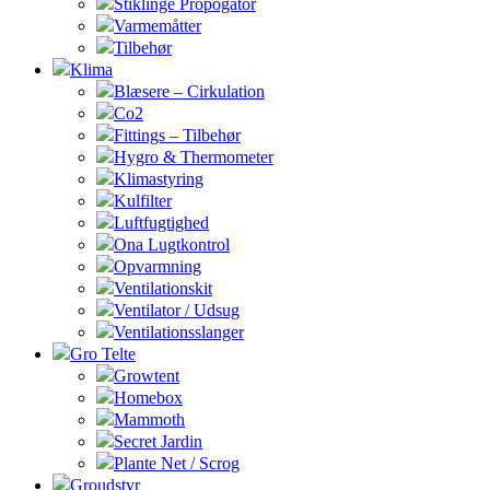
Stiklinge Propogator
Varmemåtter
Tilbehør
Klima
Blæsere – Cirkulation
Co2
Fittings – Tilbehør
Hygro & Thermometer
Klimastyring
Kulfilter
Luftfugtighed
Ona Lugtkontrol
Opvarmning
Ventilationskit
Ventilator / Udsug
Ventilationsslanger
Gro Telte
Growtent
Homebox
Mammoth
Secret Jardin
Plante Net / Scrog
Groudstyr