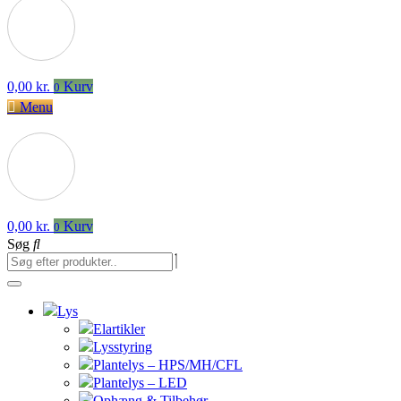
0,00
kr.
Kurv
0
Menu
0,00
kr.
Kurv
0
Søg
Lys
Elartikler
Lysstyring
Plantelys – HPS/MH/CFL
Plantelys – LED
Ophæng & Tilbehør