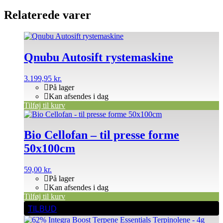
Relaterede varer
Qnubu Autosift rystemaskine
3.199,95
kr.
På lager
Kan afsendes i dag
Tilføj til kurv
Bio Cellofan – til presse forme
50x100cm
59,00
kr.
På lager
Kan afsendes i dag
Tilføj til kurv
TILBUD