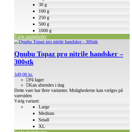
30 g
100 g
250 g
500 g
1000 g
Vælg muligheder
Qnubu Topaz pro nitrile handsker –
300stk
349,00
kr.
På lager
Kan afsendes i dag
Dette vare har flere varianter. Mulighederne kan vælges på
varesiden
Vælg variant:
Large
Medium
Small
XL