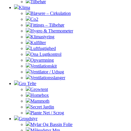
Tilbehør
Klima
Blæsere – Cirkulation
Co2
Fittings – Tilbehør
Hygro & Thermometer
Klimastyring
Kulfilter
Luftfugtighed
Ona Lugtkontrol
Opvarmning
Ventilationskit
Ventilator / Udsug
Ventilationsslanger
Gro Telte
Growtent
Homebox
Mammoth
Secret Jardin
Plante Net / Scrog
Groudstyr
Mylar Og Bassin Folie
Måleudstyr Mm.