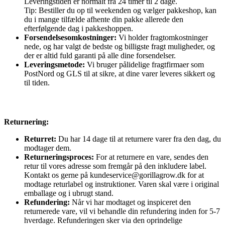
Leveringstiden er normalt fra 24 timer til 2 dage.
Tip: Bestiller du op til weekenden og vælger pakkeshop, kan
du i mange tilfælde afhente din pakke allerede den
efterfølgende dag i pakkeshoppen.
Forsendelsesomkostninger:
Vi holder fragtomkostninger
nede, og har valgt de bedste og billigste fragt muligheder, og
der er altid fuld garanti på alle dine forsendelser.
Leveringsmetode:
Vi bruger pålidelige fragtfirmaer som
PostNord og GLS til at sikre, at dine varer leveres sikkert og
til tiden.
Returnering:
Returret:
Du har 14 dage til at returnere varer fra den dag, du
modtager dem.
Returneringsproces:
For at returnere en vare, sendes den
retur til vores adresse som fremgår på den inkludere label.
Kontakt os gerne på kundeservice@gorillagrow.dk for at
modtage returlabel og instruktioner. Varen skal være i original
emballage og i ubrugt stand.
Refundering:
Når vi har modtaget og inspiceret den
returnerede vare, vil vi behandle din refundering inden for 5-7
hverdage. Refunderingen sker via den oprindelige