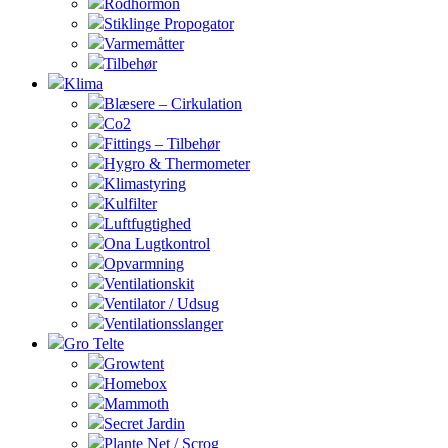
Rodhormon
Stiklinge Propogator
Varmemåtter
Tilbehør
Klima
Blæsere – Cirkulation
Co2
Fittings – Tilbehør
Hygro & Thermometer
Klimastyring
Kulfilter
Luftfugtighed
Ona Lugtkontrol
Opvarmning
Ventilationskit
Ventilator / Udsug
Ventilationsslanger
Gro Telte
Growtent
Homebox
Mammoth
Secret Jardin
Plante Net / Scrog