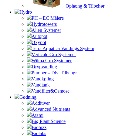
Ophæng & Tilbehør
Hydro
PH – EC Målere
Hydrotowers
Alien Systemer
Autopot
Oxypot
Terra Aquatica Vandings System
Verticale Gro Systemer
Wilma Gro Systemer
Drypvanding
Pumper – Div. Tilbehør
Vandkøling
Vandtank
Vandfilter&Osmose
Gødning
Additiver
Advanced Nutrients
Atami
Big Plant Science
Biobizz
Biotabs