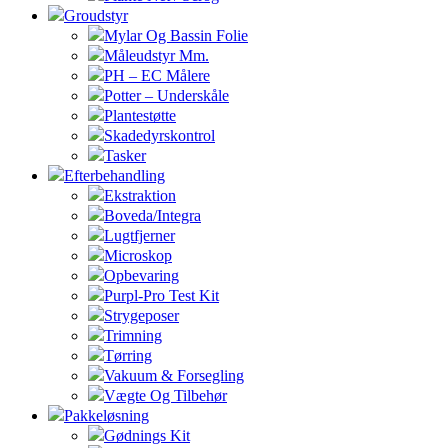
Groudstyr
Mylar Og Bassin Folie
Måleudstyr Mm.
PH – EC Målere
Potter – Underskåle
Plantestøtte
Skadedyrskontrol
Tasker
Efterbehandling
Ekstraktion
Boveda/Integra
Lugtfjerner
Microskop
Opbevaring
Purpl-Pro Test Kit
Strygeposer
Trimning
Tørring
Vakuum & Forsegling
Vægte Og Tilbehør
Pakkeløsning
Gødnings Kit