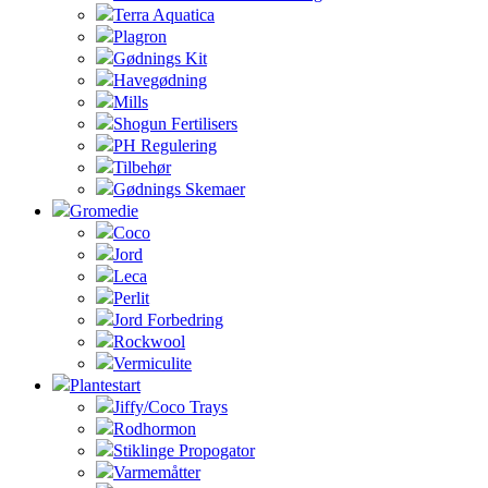
Terra Aquatica
Plagron
Gødnings Kit
Havegødning
Mills
Shogun Fertilisers
PH Regulering
Tilbehør
Gødnings Skemaer
Gromedie
Coco
Jord
Leca
Perlit
Jord Forbedring
Rockwool
Vermiculite
Plantestart
Jiffy/Coco Trays
Rodhormon
Stiklinge Propogator
Varmemåtter