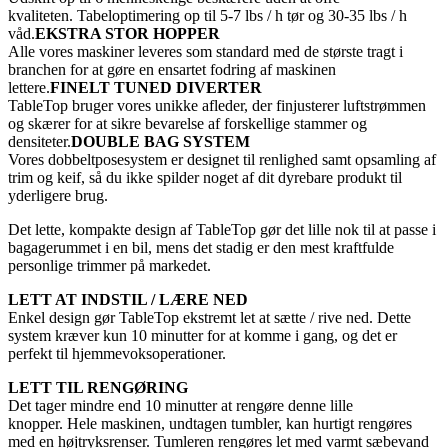
kvaliteten. Tabeloptimering op til 5-7 lbs / h tør og 30-35 lbs / h
våd.
EKSTRA STOR HOPPER
Alle vores maskiner leveres som standard med de største tragt i
branchen for at gøre en ensartet fodring af maskinen
lettere.
FINELT TUNED DIVERTER
TableTop bruger vores unikke afleder, der finjusterer luftstrømmen
og skærer for at sikre bevarelse af forskellige stammer og
densiteter.
DOUBLE BAG SYSTEM
Vores dobbeltposesystem er designet til renlighed samt opsamling af
trim og keif, så du ikke spilder noget af dit dyrebare produkt til
yderligere brug.
Det lette, kompakte design af TableTop gør det lille nok til at passe i
bagagerummet i en bil, mens det stadig er den mest kraftfulde
personlige trimmer på markedet.
LETT AT INDSTIL / LÆRE NED
Enkel design gør TableTop ekstremt let at sætte / rive ned. Dette
system kræver kun 10 minutter for at komme i gang, og det er
perfekt til hjemmevoksoperationer.
LETT TIL RENGØRING
Det tager mindre end 10 minutter at rengøre denne lille
knopper. Hele maskinen, undtagen tumbler, kan hurtigt rengøres
med en højtryksrenser. Tumleren rengøres let med varmt sæbevand