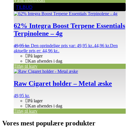
Vælg muligheder
TILBUD
62% Integra Boost Terpene Essentials
Terpinolene – 4g
49,95
kr.
Den oprindelige pris var: 49,95 kr..
44,96
kr.
Den
aktuelle pris er: 44,96 kr..
På lager
Kan afsendes i dag
Tilføj til kurv
Raw Cigaret holder – Metal æske
49,95
kr.
På lager
Kan afsendes i dag
Tilføj til kurv
Vores mest populære produkter