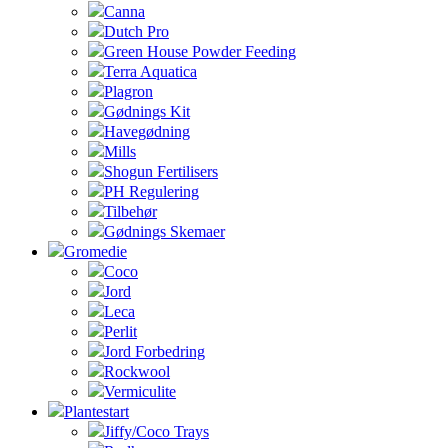
Canna
Dutch Pro
Green House Powder Feeding
Terra Aquatica
Plagron
Gødnings Kit
Havegødning
Mills
Shogun Fertilisers
PH Regulering
Tilbehør
Gødnings Skemaer
Gromedie
Coco
Jord
Leca
Perlit
Jord Forbedring
Rockwool
Vermiculite
Plantestart
Jiffy/Coco Trays