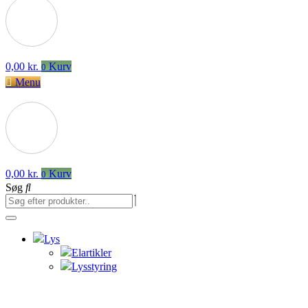
0,00
kr.
Kurv
0
Menu
0,00
kr.
Kurv
0
Søg
Lys
Elartikler
Lysstyring