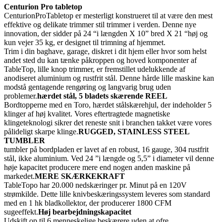
Centurion Pro tabletop
CenturionProTabletop er mesterligt konstrueret til at være den mest
effektive og delikate trimmer stil trimmer i verden. Denne nye
innovation, der sidder på 24 “i længden X 10” bred X 21 “høj og
kun vejer 35 kg, er designet til trimning af hjemmet.
Trim i din baghave, garage, diskret i dit hjem eller hvor som helst
andet sted du kan tænke påkroppen og hoved komponenter af
TableTop, lille knop trimmer, er fremstillet udelukkende af
anodiseret aluminium og rustfrit stål. Denne hårde lille maskine kan
modstå gentagende rengøring og langvarig brug uden
problemer.
hærdet stål, 5 bladets skærende REEL
Bordtopperne med en Toro, hærdet stålskærehjul, der indeholder 5
klinger af høj kvalitet. Vores eftertragtede magnetiske
klingeteknologi sikrer det reneste snit i branchen takket være vores
pålideligt skarpe klinge.
RUGGED, STAINLESS STEEL
TUMBLER
tumbler på bordpladen er lavet af en robust, 16 gauge, 304 rustfrit
stål, ikke aluminium. Ved 24 ”i længde og 5,5” i diameter vil denne
høje kapacitet producere mere end nogen anden maskine på
markedet.
MERE SKÆRKEKRAFT
TableTopo har 20.000 nedskæringer pr. Minut på en 120V
strømkilde. Dette lille knivbeskæringssystem leveres som standard
med en 1 hk bladkollektor, der producerer 1800 CFM
sugeeffekt.
Høj bearbejdningskapacitet
Udskift op til 6 menneskelige beskærere uden at ofre