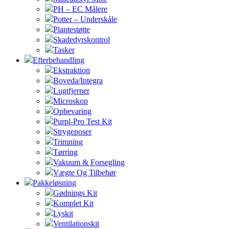
PH – EC Målere
Potter – Underskåle
Plantestøtte
Skadedyrskontrol
Tasker
Efterbehandling
Ekstraktion
Boveda/Integra
Lugtfjerner
Microskop
Opbevaring
Purpl-Pro Test Kit
Strygeposer
Trimning
Tørring
Vakuum & Forsegling
Vægte Og Tilbehør
Pakkeløsning
Gødnings Kit
Komplet Kit
Lyskit
Ventilationskit