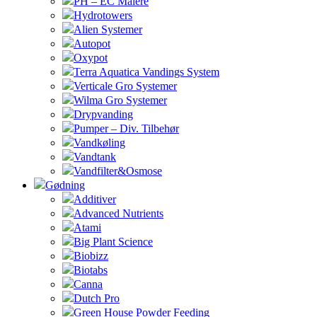
PH – EC Målere
Hydrotowers
Alien Systemer
Autopot
Oxypot
Terra Aquatica Vandings System
Verticale Gro Systemer
Wilma Gro Systemer
Drypvanding
Pumper – Div. Tilbehør
Vandkøling
Vandtank
Vandfilter&Osmose
Gødning
Additiver
Advanced Nutrients
Atami
Big Plant Science
Biobizz
Biotabs
Canna
Dutch Pro
Green House Powder Feeding