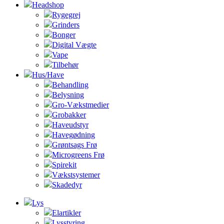
Headshop
Rygegrej
Grinders
Bonger
Digital Vægte
Vape
Tilbehør
Hus/Have
Behandling
Belysning
Gro-Vækstmedier
Grobakker
Haveudstyr
Havegødning
Grøntsags Frø
Microgreens Frø
Spirekit
Vækstsystemer
Skadedyr
Lys
Elartikler
Lysstyring