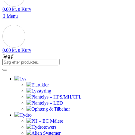
0,00
kr.
Kurv
0
Menu
0,00
kr.
Kurv
0
Søg
Lys
Elartikler
Lysstyring
Plantelys – HPS/MH/CFL
Plantelys – LED
Ophæng & Tilbehør
Hydro
PH – EC Målere
Hydrotowers
Alien Systemer