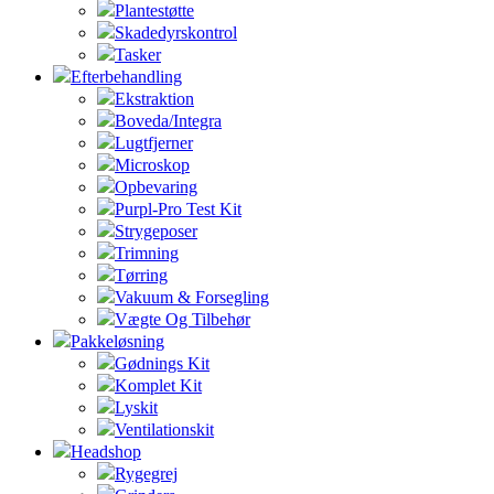
Plantestøtte
Skadedyrskontrol
Tasker
Efterbehandling
Ekstraktion
Boveda/Integra
Lugtfjerner
Microskop
Opbevaring
Purpl-Pro Test Kit
Strygeposer
Trimning
Tørring
Vakuum & Forsegling
Vægte Og Tilbehør
Pakkeløsning
Gødnings Kit
Komplet Kit
Lyskit
Ventilationskit
Headshop
Rygegrej