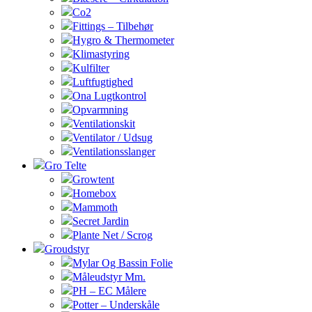
Co2
Fittings – Tilbehør
Hygro & Thermometer
Klimastyring
Kulfilter
Luftfugtighed
Ona Lugtkontrol
Opvarmning
Ventilationskit
Ventilator / Udsug
Ventilationsslanger
Gro Telte
Growtent
Homebox
Mammoth
Secret Jardin
Plante Net / Scrog
Groudstyr
Mylar Og Bassin Folie
Måleudstyr Mm.
PH – EC Målere
Potter – Underskåle