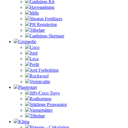
Gødnings Kit
Havegødning
Mills
Shogun Fertilisers
PH Regulering
Tilbehør
Gødnings Skemaer
Gromedie
Coco
Jord
Leca
Perlit
Jord Forbedring
Rockwool
Vermiculite
Plantestart
Jiffy/Coco Trays
Rodhormon
Stiklinge Propogator
Varmemåtter
Tilbehør
Klima
Blæsere – Cirkulation