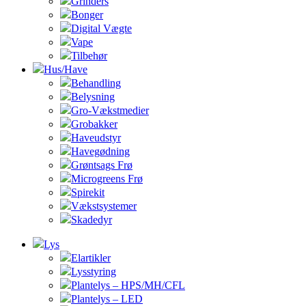
Grinders
Bonger
Digital Vægte
Vape
Tilbehør
Hus/Have
Behandling
Belysning
Gro-Vækstmedier
Grobakker
Haveudstyr
Havegødning
Grøntsags Frø
Microgreens Frø
Spirekit
Vækstsystemer
Skadedyr
Lys
Elartikler
Lysstyring
Plantelys – HPS/MH/CFL
Plantelys – LED