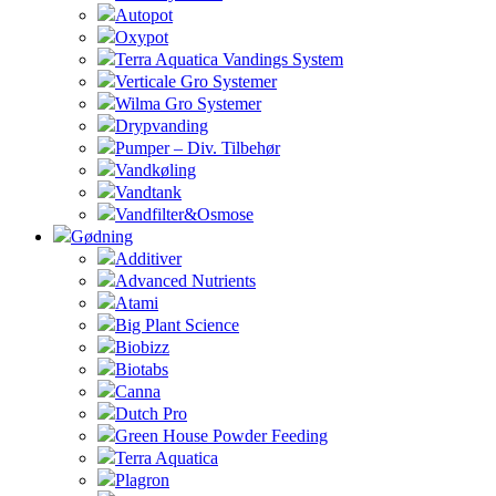
Autopot
Oxypot
Terra Aquatica Vandings System
Verticale Gro Systemer
Wilma Gro Systemer
Drypvanding
Pumper – Div. Tilbehør
Vandkøling
Vandtank
Vandfilter&Osmose
Gødning
Additiver
Advanced Nutrients
Atami
Big Plant Science
Biobizz
Biotabs
Canna
Dutch Pro
Green House Powder Feeding
Terra Aquatica
Plagron