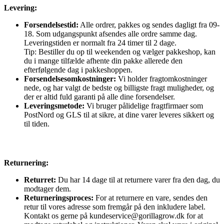
Levering:
Forsendelsestid:
Alle ordrer, pakkes og sendes dagligt fra 09-
18. Som udgangspunkt afsendes alle ordre samme dag.
Leveringstiden er normalt fra 24 timer til 2 dage.
Tip: Bestiller du op til weekenden og vælger pakkeshop, kan
du i mange tilfælde afhente din pakke allerede den
efterfølgende dag i pakkeshoppen.
Forsendelsesomkostninger:
Vi holder fragtomkostninger
nede, og har valgt de bedste og billigste fragt muligheder, og
der er altid fuld garanti på alle dine forsendelser.
Leveringsmetode:
Vi bruger pålidelige fragtfirmaer som
PostNord og GLS til at sikre, at dine varer leveres sikkert og
til tiden.
Returnering:
Returret:
Du har 14 dage til at returnere varer fra den dag, du
modtager dem.
Returneringsproces:
For at returnere en vare, sendes den
retur til vores adresse som fremgår på den inkludere label.
Kontakt os gerne på kundeservice@gorillagrow.dk for at