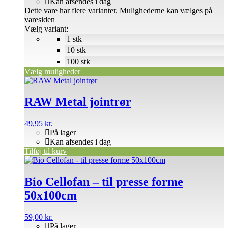
Kan afsendes i dag
Dette vare har flere varianter. Mulighederne kan vælges på
varesiden
Vælg variant:
1 stk
10 stk
100 stk
Vælg muligheder
RAW Metal jointrør
49,95
kr.
På lager
Kan afsendes i dag
Tilføj til kurv
Bio Cellofan – til presse forme
50x100cm
59,00
kr.
På lager