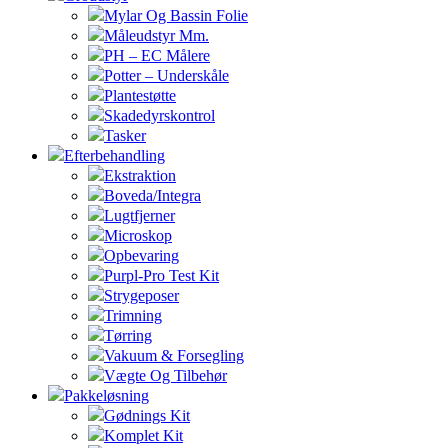
Mylar Og Bassin Folie
Måleudstyr Mm.
PH – EC Målere
Potter – Underskåle
Plantestøtte
Skadedyrskontrol
Tasker
Efterbehandling
Ekstraktion
Boveda/Integra
Lugtfjerner
Microskop
Opbevaring
Purpl-Pro Test Kit
Strygeposer
Trimning
Tørring
Vakuum & Forsegling
Vægte Og Tilbehør
Pakkeløsning
Gødnings Kit
Komplet Kit