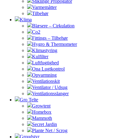
Stiklinge Propogator
Varmemåtter
Tilbehør
Klima
Blæsere – Cirkulation
Co2
Fittings – Tilbehør
Hygro & Thermometer
Klimastyring
Kulfilter
Luftfugtighed
Ona Lugtkontrol
Opvarmning
Ventilationskit
Ventilator / Udsug
Ventilationsslanger
Gro Telte
Growtent
Homebox
Mammoth
Secret Jardin
Plante Net / Scrog
Groudstyr