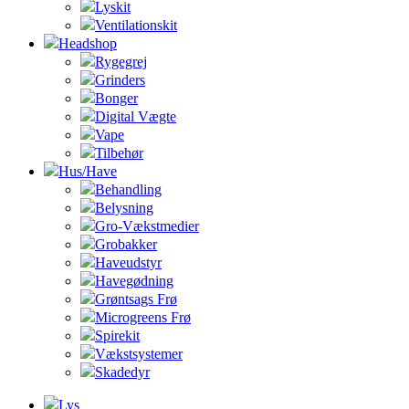
Lyskit
Ventilationskit
Headshop
Rygegrej
Grinders
Bonger
Digital Vægte
Vape
Tilbehør
Hus/Have
Behandling
Belysning
Gro-Vækstmedier
Grobakker
Haveudstyr
Havegødning
Grøntsags Frø
Microgreens Frø
Spirekit
Vækstsystemer
Skadedyr
Lys