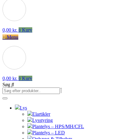
0,00
kr.
Kurv
0
Menu
0,00
kr.
Kurv
0
Søg
Lys
Elartikler
Lysstyring
Plantelys – HPS/MH/CFL
Plantelys – LED
Ophæng & Tilbehør