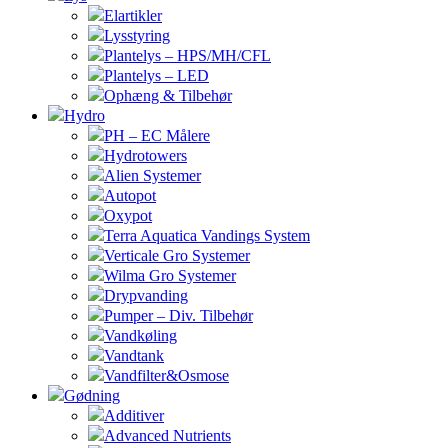
Elartikler
Lysstyring
Plantelys – HPS/MH/CFL
Plantelys – LED
Ophæng & Tilbehør
Hydro
PH – EC Målere
Hydrotowers
Alien Systemer
Autopot
Oxypot
Terra Aquatica Vandings System
Verticale Gro Systemer
Wilma Gro Systemer
Drypvanding
Pumper – Div. Tilbehør
Vandkøling
Vandtank
Vandfilter&Osmose
Gødning
Additiver
Advanced Nutrients