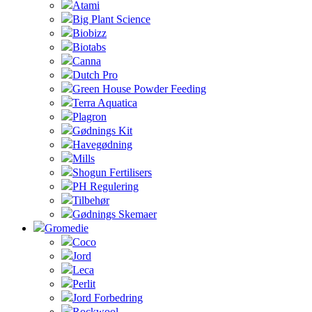
Atami
Big Plant Science
Biobizz
Biotabs
Canna
Dutch Pro
Green House Powder Feeding
Terra Aquatica
Plagron
Gødnings Kit
Havegødning
Mills
Shogun Fertilisers
PH Regulering
Tilbehør
Gødnings Skemaer
Gromedie
Coco
Jord
Leca
Perlit
Jord Forbedring
Rockwool