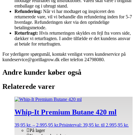
modtage returlabel og instruktioner. Varen skal være i original
emballage og i ubrugt stand.
Refundering:
Når vi har modtaget og inspiceret den
returnerede vare, vil vi behandle din refundering inden for 5-7
hverdage. Refunderingen sker via den oprindelige
betalingsmetode.
Returfragt:
Hvis returneringen skyldes en fejl fra vores side,
dækker vi returfragten. I andre tilfælde er det kundens ansvar
at betale for returfragten.
For yderligere spørgsmål, kontakt venligst vores kundeservice på
kundeservice@gorillagrow.dk eller telefon 24798080.
Andre kunder køber også
Relaterede varer
Whip-It Premium Butane 420 ml
39,95
kr.
–
2.995,95
kr.
Prisinterval: 39,95 kr. til 2.995,95 kr.
På lager