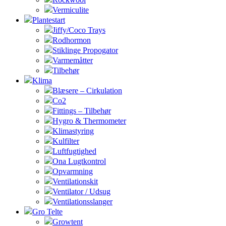
Vermiculite
Plantestart
Jiffy/Coco Trays
Rodhormon
Stiklinge Propogator
Varmemåtter
Tilbehør
Klima
Blæsere – Cirkulation
Co2
Fittings – Tilbehør
Hygro & Thermometer
Klimastyring
Kulfilter
Luftfugtighed
Ona Lugtkontrol
Opvarmning
Ventilationskit
Ventilator / Udsug
Ventilationsslanger
Gro Telte
Growtent