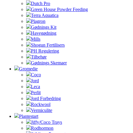
Dutch Pro
Green House Powder Feeding
Terra Aquatica
Plagron
Gødnings Kit
Havegødning
Mills
Shogun Fertilisers
PH Regulering
Tilbehør
Gødnings Skemaer
Gromedie
Coco
Jord
Leca
Perlit
Jord Forbedring
Rockwool
Vermiculite
Plantestart
Jiffy/Coco Trays
Rodhormon