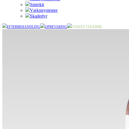
Spirekit
Vækstsystemer
Skadedyr
EFTERBEHANDLING
OPBEVARING
CVAULT CLEANER