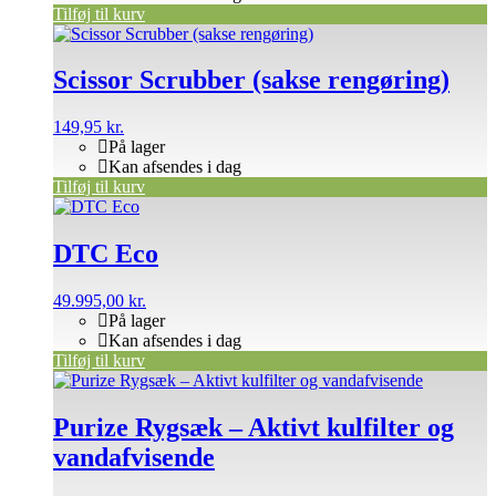
Tilføj til kurv
Scissor Scrubber (sakse rengøring)
149,95
kr.
På lager
Kan afsendes i dag
Tilføj til kurv
DTC Eco
49.995,00
kr.
På lager
Kan afsendes i dag
Tilføj til kurv
Purize Rygsæk – Aktivt kulfilter og
vandafvisende