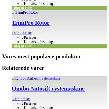
Kan afsendes i dag
Tilføj til kurv
TrimPro Rotor
14.995,00
kr.
På lager
Kan afsendes i dag
Tilføj til kurv
Vores mest populære produkter
Relaterede varer
Qnubu Autosift rystemaskine
3.199,95
kr.
På lager
Kan afsendes i dag