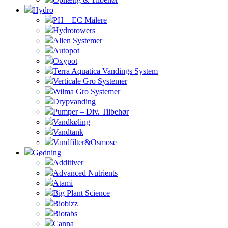
Hydro
PH – EC Målere
Hydrotowers
Alien Systemer
Autopot
Oxypot
Terra Aquatica Vandings System
Verticale Gro Systemer
Wilma Gro Systemer
Drypvanding
Pumper – Div. Tilbehør
Vandkøling
Vandtank
Vandfilter&Osmose
Gødning
Additiver
Advanced Nutrients
Atami
Big Plant Science
Biobizz
Biotabs
Canna