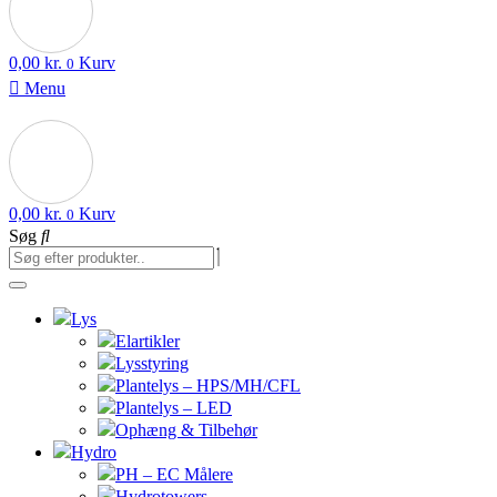
0,00
kr.
Kurv
0
Menu
0,00
kr.
Kurv
0
Søg
Lys
Elartikler
Lysstyring
Plantelys – HPS/MH/CFL
Plantelys – LED
Ophæng & Tilbehør
Hydro
PH – EC Målere
Hydrotowers