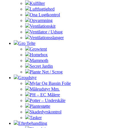
Kulfilter
Luftfugtighed
Ona Lugtkontrol
Opvarmning
Ventilationskit
Ventilator / Udsug
Ventilationsslanger
Gro Telte
Growtent
Homebox
Mammoth
Secret Jardin
Plante Net / Scrog
Groudstyr
Mylar Og Bassin Folie
Måleudstyr Mm.
PH – EC Målere
Potter – Underskåle
Plantestøtte
Skadedyrskontrol
Tasker
Efterbehandling