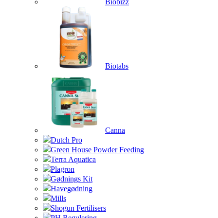
Biobizz
Biotabs
Canna
Dutch Pro
Green House Powder Feeding
Terra Aquatica
Plagron
Gødnings Kit
Havegødning
Mills
Shogun Fertilisers
PH Regulering