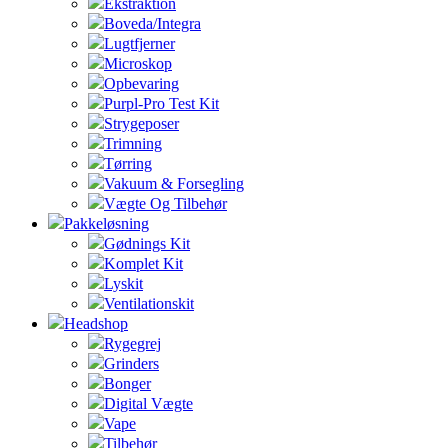
Ekstraktion
Boveda/Integra
Lugtfjerner
Microskop
Opbevaring
Purpl-Pro Test Kit
Strygeposer
Trimning
Tørring
Vakuum & Forsegling
Vægte Og Tilbehør
Pakkeløsning
Gødnings Kit
Komplet Kit
Lyskit
Ventilationskit
Headshop
Rygegrej
Grinders
Bonger
Digital Vægte
Vape
Tilbehør