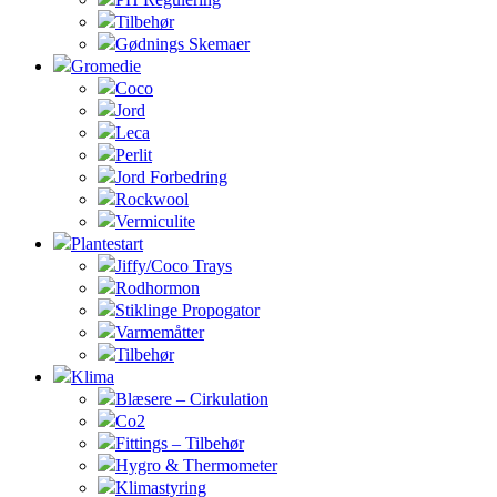
Tilbehør
Gødnings Skemaer
Gromedie
Coco
Jord
Leca
Perlit
Jord Forbedring
Rockwool
Vermiculite
Plantestart
Jiffy/Coco Trays
Rodhormon
Stiklinge Propogator
Varmemåtter
Tilbehør
Klima
Blæsere – Cirkulation
Co2
Fittings – Tilbehør
Hygro & Thermometer
Klimastyring