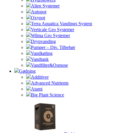
Alien Systemer
Autopot
Oxypot
Terra Aquatica Vandings System
Verticale Gro Systemer
Wilma Gro Systemer
Drypvanding
Pumper – Div. Tilbehør
Vandkøling
Vandtank
Vandfilter&Osmose
Gødning
Additiver
Advanced Nutrients
Atami
Big Plant Science