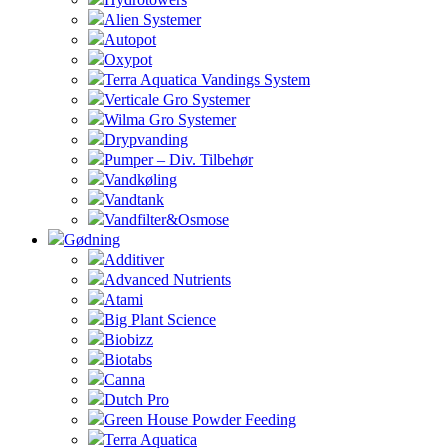
Alien Systemer
Autopot
Oxypot
Terra Aquatica Vandings System
Verticale Gro Systemer
Wilma Gro Systemer
Drypvanding
Pumper – Div. Tilbehør
Vandkøling
Vandtank
Vandfilter&Osmose
Gødning
Additiver
Advanced Nutrients
Atami
Big Plant Science
Biobizz
Biotabs
Canna
Dutch Pro
Green House Powder Feeding
Terra Aquatica