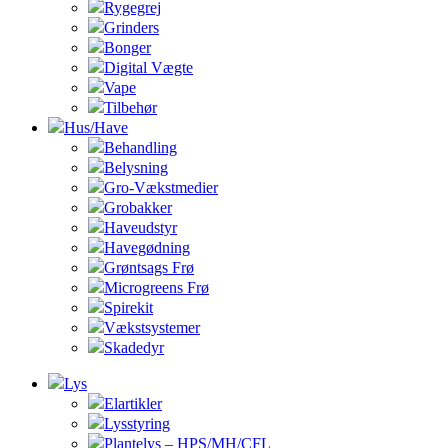
Rygegrej
Grinders
Bonger
Digital Vægte
Vape
Tilbehør
Hus/Have
Behandling
Belysning
Gro-Vækstmedier
Grobakker
Haveudstyr
Havegødning
Grøntsags Frø
Microgreens Frø
Spirekit
Vækstsystemer
Skadedyr
Lys
Elartikler
Lysstyring
Plantelys – HPS/MH/CFL