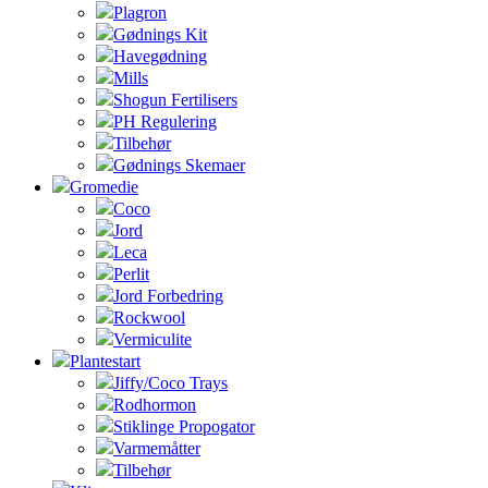
Plagron
Gødnings Kit
Havegødning
Mills
Shogun Fertilisers
PH Regulering
Tilbehør
Gødnings Skemaer
Gromedie
Coco
Jord
Leca
Perlit
Jord Forbedring
Rockwool
Vermiculite
Plantestart
Jiffy/Coco Trays
Rodhormon
Stiklinge Propogator
Varmemåtter
Tilbehør