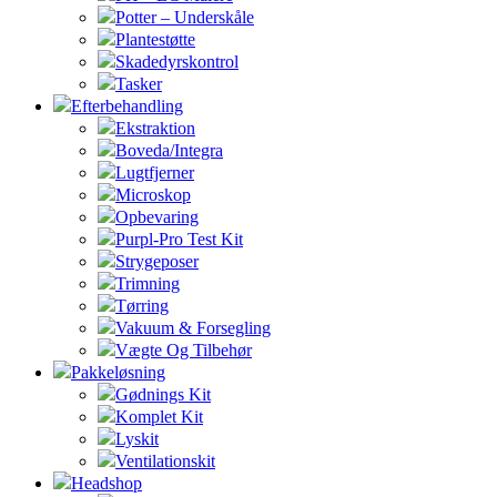
Potter – Underskåle
Plantestøtte
Skadedyrskontrol
Tasker
Efterbehandling
Ekstraktion
Boveda/Integra
Lugtfjerner
Microskop
Opbevaring
Purpl-Pro Test Kit
Strygeposer
Trimning
Tørring
Vakuum & Forsegling
Vægte Og Tilbehør
Pakkeløsning
Gødnings Kit
Komplet Kit
Lyskit
Ventilationskit
Headshop