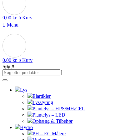
0,00
kr.
Kurv
0
Menu
0,00
kr.
Kurv
0
Søg
Lys
Elartikler
Lysstyring
Plantelys – HPS/MH/CFL
Plantelys – LED
Ophæng & Tilbehør
Hydro
PH – EC Målere
Hydrotowers