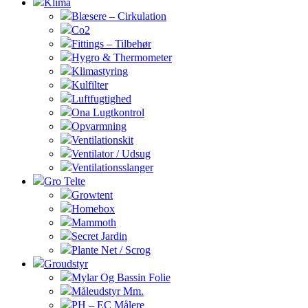
Klima
Blæsere – Cirkulation
Co2
Fittings – Tilbehør
Hygro & Thermometer
Klimastyring
Kulfilter
Luftfugtighed
Ona Lugtkontrol
Opvarmning
Ventilationskit
Ventilator / Udsug
Ventilationsslanger
Gro Telte
Growtent
Homebox
Mammoth
Secret Jardin
Plante Net / Scrog
Groudstyr
Mylar Og Bassin Folie
Måleudstyr Mm.
PH – EC Målere